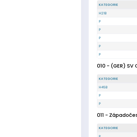
KATEGORIE
H21B
P
P
P
P
P
010 - (GER) SV
KATEGORIE
H45B
P
P
011 - Západočes
KATEGORIE
P