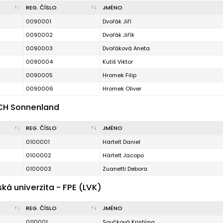
REG. ČÍSLO
JMÉNO
0090001
Dvořák Jiří
0090002
Dvořák Jiřík
0090003
Dvořáková Aneta
0090004
Kutiš Viktor
0090005
Hromek Filip
0090006
Hromek Oliver
 CH Sonnenland
REG. ČÍSLO
JMÉNO
0100001
Härtelt Daniel
0100002
Härtelt Jacopo
0100003
Zuanetti Debora
ká univerzita - FPE (LVK)
REG. ČÍSLO
JMÉNO
0110001
Součková Kristýna