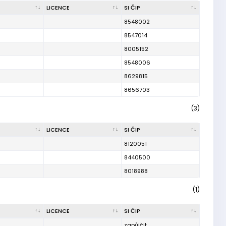
LICENCE
SI ČIP
8548002
8547014
8005152
8548006
8629815
8656703
(3)
LICENCE
SI ČIP
8120051
8440500
8018988
(1)
LICENCE
SI ČIP
zapůjčit