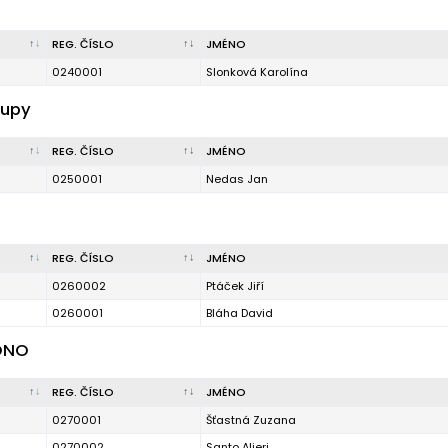
REG. ČÍSLO
JMÉNO
0240001
Slonková Karolína
lupy
REG. ČÍSLO
JMÉNO
0250001
Nedas Jan
REG. ČÍSLO
JMÉNO
0260002
Ptáček Jiří
0260001
Bláha David
ONO
REG. ČÍSLO
JMÉNO
0270001
Šťastná Zuzana
0270002
Santo Alieri