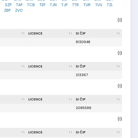
H
SZP
TAP
TCB
TEP
TJN
TJP
TTR
TUR
TUV
TZL
ZBP
ZVO
(1)
LICENCE
SI ČIP
8130948
(1)
LICENCE
SI ČIP
213367
(1)
LICENCE
SI ČIP
2085586
(1)
LICENCE
SI ČIP