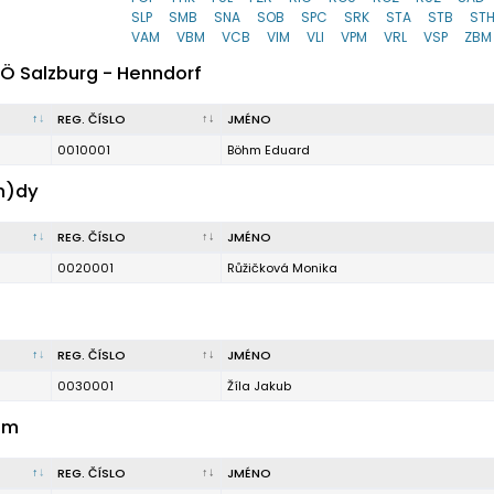
SLP
SMB
SNA
SOB
SPC
SRK
STA
STB
ST
VAM
VBM
VCB
VIM
VLI
VPM
VRL
VSP
ZBM
Ö Salzburg - Henndorf
REG. ČÍSLO
JMÉNO
0010001
Böhm Eduard
(n)dy
REG. ČÍSLO
JMÉNO
0020001
Růžičková Monika
REG. ČÍSLO
JMÉNO
0030001
Žíla Jakub
am
REG. ČÍSLO
JMÉNO