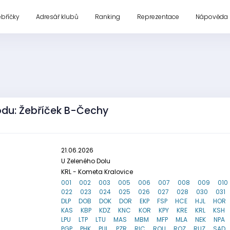
ebříčky
Adresář klubů
Ranking
Reprezentace
Nápověda
odu: Žebříček B-Čechy
21.06.2026
U Zeleného Dolu
KRL - Kometa Kralovice
001
002
003
005
006
007
008
009
010
022
023
024
025
026
027
028
030
031
DLP
DOB
DOK
DOR
EKP
FSP
HCE
HJL
HOR
KAS
KBP
KDZ
KNC
KOR
KPY
KRE
KRL
KSH
LPU
LTP
LTU
MAS
MBM
MFP
MLA
NEK
NPA
PGP
PHK
PUL
PZR
RIC
ROU
ROZ
RUZ
SAD