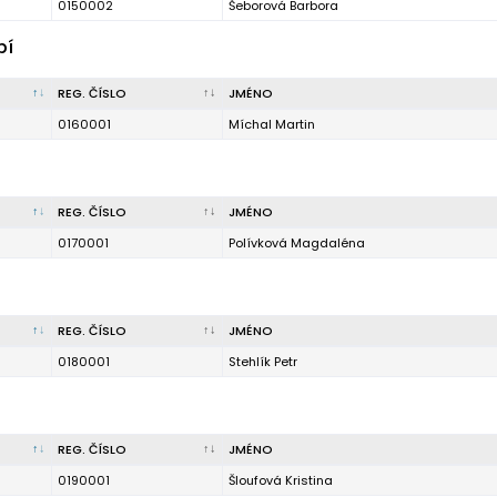
0150002
Šeborová Barbora
bí
REG. ČÍSLO
JMÉNO
0160001
Míchal Martin
REG. ČÍSLO
JMÉNO
0170001
Polívková Magdaléna
REG. ČÍSLO
JMÉNO
0180001
Stehlík Petr
REG. ČÍSLO
JMÉNO
0190001
Šloufová Kristina