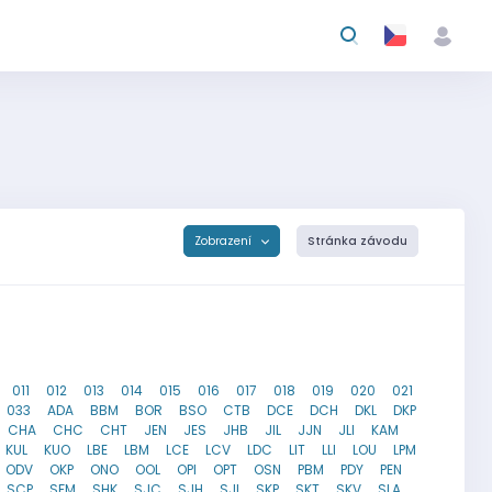
Zobrazení
Stránka závodu
011
012
013
014
015
016
017
018
019
020
021
033
ADA
BBM
BOR
BSO
CTB
DCE
DCH
DKL
DKP
CHA
CHC
CHT
JEN
JES
JHB
JIL
JJN
JLI
KAM
KUL
KUO
LBE
LBM
LCE
LCV
LDC
LIT
LLI
LOU
LPM
ODV
OKP
ONO
OOL
OPI
OPT
OSN
PBM
PDY
PEN
SCP
SFM
SHK
SJC
SJH
SJI
SKP
SKT
SKV
SLA