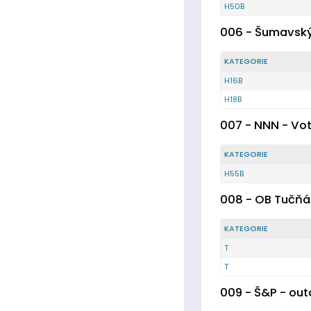
H50B
006 - Šumavsk
KATEGORIE
H16B
H18B
007 - NNN - Vo
KATEGORIE
H55B
008 - OB Tučňá
KATEGORIE
T
T
009 - Š&P - ou