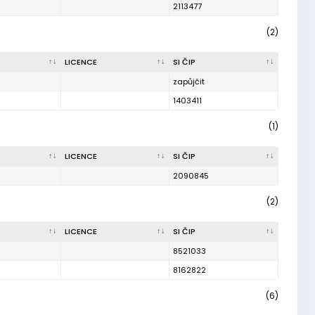
2113477
(2)
LICENCE
SI ČIP
zapůjčit
1403411
(1)
LICENCE
SI ČIP
2090845
(2)
LICENCE
SI ČIP
8521033
8162822
(6)