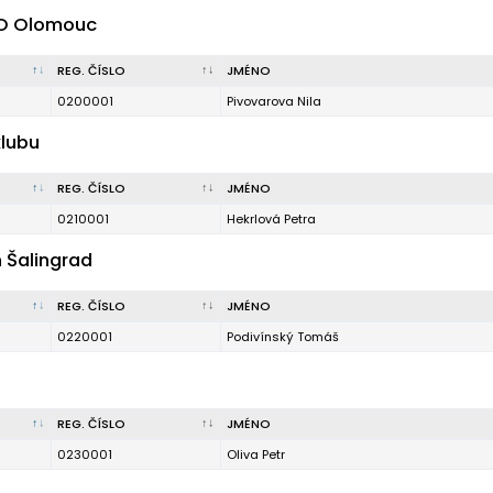
LO Olomouc
REG. ČÍSLO
JMÉNO
0200001
Pivovarova Nila
klubu
REG. ČÍSLO
JMÉNO
0210001
Hekrlová Petra
n Šalingrad
REG. ČÍSLO
JMÉNO
0220001
Podivínský Tomáš
REG. ČÍSLO
JMÉNO
0230001
Oliva Petr