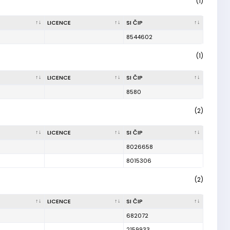
(1)
LICENCE
SI ČIP
8544602
(1)
LICENCE
SI ČIP
8580
(2)
LICENCE
SI ČIP
8026658
8015306
(2)
LICENCE
SI ČIP
682072
2159933