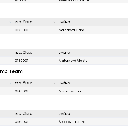
REG. ČÍSLO
JMÉNO
0120001
Neradová Klára
REG. ČÍSLO
JMÉNO
0130001
Maternová Vlasta
Gump Team
REG. ČÍSLO
JMÉNO
0140001
Menza Martin
REG. ČÍSLO
JMÉNO
0150001
Šeborová Tereza