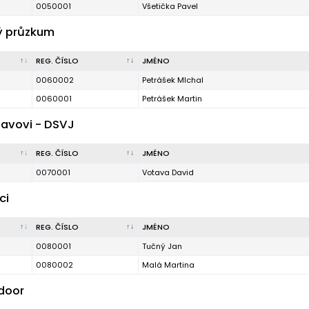
0050001
Všetička Pavel
ý průzkum
REG. ČÍSLO
JMÉNO
0060002
Petrášek MIchal
0060001
Petrášek Martin
tavovi - DSVJ
REG. ČÍSLO
JMÉNO
0070001
Votava David
ci
REG. ČÍSLO
JMÉNO
0080001
Tučný Jan
0080002
Malá Martina
tdoor