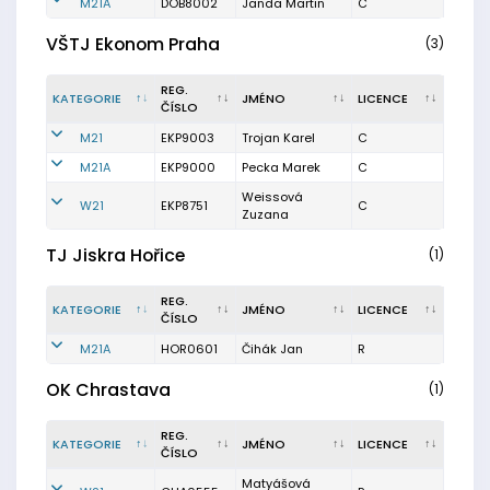
M21A
DOB8002
Janda Martin
C
VŠTJ Ekonom Praha
(3)
REG.
KATEGORIE
JMÉNO
LICENCE
ČÍSLO
M21
EKP9003
Trojan Karel
C
M21A
EKP9000
Pecka Marek
C
Weissová
W21
EKP8751
C
Zuzana
TJ Jiskra Hořice
(1)
REG.
KATEGORIE
JMÉNO
LICENCE
ČÍSLO
M21A
HOR0601
Čihák Jan
R
OK Chrastava
(1)
REG.
KATEGORIE
JMÉNO
LICENCE
ČÍSLO
Matyášová