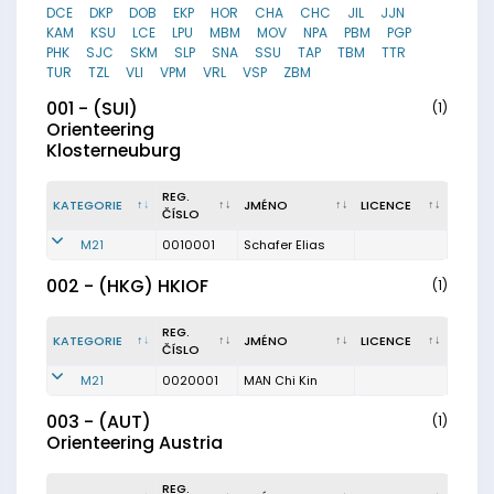
DCE
DKP
DOB
EKP
HOR
CHA
CHC
JIL
JJN
KAM
KSU
LCE
LPU
MBM
MOV
NPA
PBM
PGP
PHK
SJC
SKM
SLP
SNA
SSU
TAP
TBM
TTR
TUR
TZL
VLI
VPM
VRL
VSP
ZBM
001 - (SUI)
(1)
Orienteering
Klosterneuburg
REG.
KATEGORIE
JMÉNO
LICENCE
ČÍSLO
M21
0010001
Schafer Elias
002 - (HKG) HKIOF
(1)
REG.
KATEGORIE
JMÉNO
LICENCE
ČÍSLO
M21
0020001
MAN Chi Kin
003 - (AUT)
(1)
Orienteering Austria
REG.