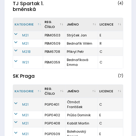
TJ Spartak 1.
(4)
brněnská
REG.
KATEGORIE
JMÉNO
LICENCE
ČÍSLO
M21
PBM0503
Strýček Jan
E
M21
PBM0509
Bednařík Vilém
R
M21B
PBM6708
Přikryl Petr
C
Bednaříková
W21
PBM0359
C
Emma
SK Praga
(7)
REG.
KATEGORIE
JMÉNO
LICENCE
ČÍSLO
Čtrnáct
M21
PGP0401
C
František
M21
PGP0402
Průša Dominik
E
M21
PGP0408
Kabát Martin
C
Bolehovský
M21
PGP0509
E