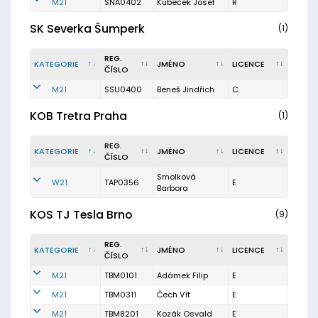
M21
SNA0402
Kubeček Josef
R
SK Severka Šumperk
(1)
REG.
KATEGORIE
JMÉNO
LICENCE
ČÍSLO
M21
SSU0400
Beneš Jindřich
C
KOB Tretra Praha
(1)
REG.
KATEGORIE
JMÉNO
LICENCE
ČÍSLO
Smolková
W21
TAP0356
E
Barbora
KOS TJ Tesla Brno
(9)
REG.
KATEGORIE
JMÉNO
LICENCE
ČÍSLO
M21
TBM0101
Adámek Filip
E
M21
TBM0311
Čech Vít
E
M21
TBM8201
Kozák Osvald
E