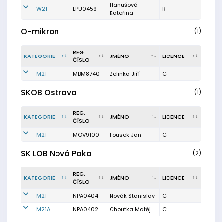
Hanušová
W21
LPU0459
R
Kateřina
O-mikron
(1)
REG.
KATEGORIE
JMÉNO
LICENCE
ČÍSLO
M21
MBM8740
Zelinka Jiří
C
SKOB Ostrava
(1)
REG.
KATEGORIE
JMÉNO
LICENCE
ČÍSLO
M21
MOV9100
Fousek Jan
C
SK LOB Nová Paka
(2)
REG.
KATEGORIE
JMÉNO
LICENCE
ČÍSLO
M21
NPA0404
Novák Stanislav
C
M21A
NPA0402
Choutka Matěj
C