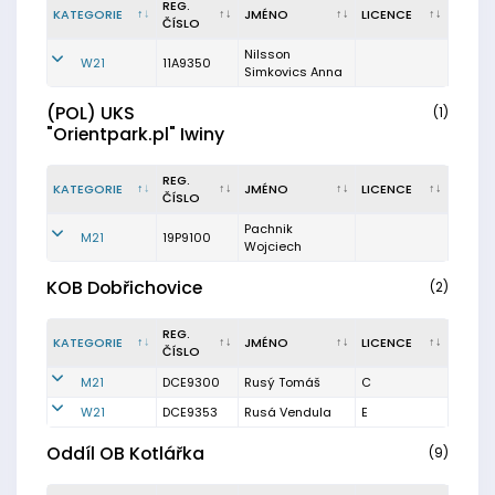
REG.
KATEGORIE
JMÉNO
LICENCE
ČÍSLO
Nilsson
W21
11A9350
Simkovics Anna
(POL) UKS
(1)
"Orientpark.pl" Iwiny
REG.
KATEGORIE
JMÉNO
LICENCE
ČÍSLO
Pachnik
M21
19P9100
Wojciech
KOB Dobřichovice
(2)
REG.
KATEGORIE
JMÉNO
LICENCE
ČÍSLO
M21
DCE9300
Rusý Tomáš
C
W21
DCE9353
Rusá Vendula
E
Oddíl OB Kotlářka
(9)