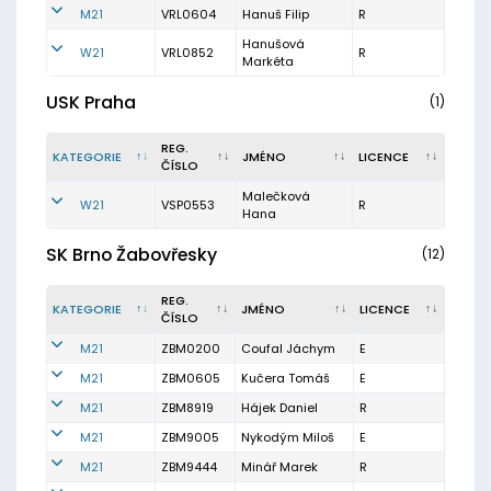
M21
VRL0604
Hanuš Filip
R
Hanušová
W21
VRL0852
R
Markéta
USK Praha
(1)
REG.
KATEGORIE
JMÉNO
LICENCE
ČÍSLO
Malečková
W21
VSP0553
R
Hana
SK Brno Žabovřesky
(12)
REG.
KATEGORIE
JMÉNO
LICENCE
ČÍSLO
M21
ZBM0200
Coufal Jáchym
E
M21
ZBM0605
Kučera Tomáš
E
M21
ZBM8919
Hájek Daniel
R
M21
ZBM9005
Nykodým Miloš
E
M21
ZBM9444
Minář Marek
R