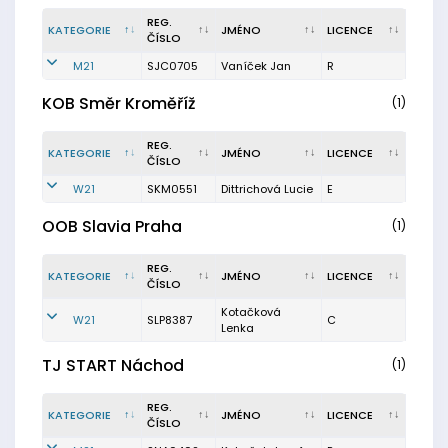
REG.
KATEGORIE
JMÉNO
LICENCE
ČÍSLO
M21
SJC0705
Vaníček Jan
R
KOB Směr Kroměříž
(1)
REG.
KATEGORIE
JMÉNO
LICENCE
ČÍSLO
W21
SKM0551
Dittrichová Lucie
E
OOB Slavia Praha
(1)
REG.
KATEGORIE
JMÉNO
LICENCE
ČÍSLO
Kotačková
W21
SLP8387
C
Lenka
TJ START Náchod
(1)
REG.
KATEGORIE
JMÉNO
LICENCE
ČÍSLO