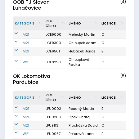
OOB TJ Slovan
(4)
Luhačovice
REG.
KATEGORIE
JMÉNO
LICENCE
ČÍSLO
M21
LCE9000
Melecký Martin
C
M21
LCE9300
Chloupek Adam
C
M21
LCE9501
Hubáček Jonáš
E
Chloupková
W21
LCE9250
C
Radka
OK Lokomotiva
(5)
Pardubice
REG.
KATEGORIE
JMÉNO
LICENCE
ČÍSLO
M21
LPU0002
Roudný Martin
E
M21
LPU0203
Pipek Ondřej
C
M21
LPU9113
Procházka David
C
W21
LPU0057
Peterová Jana
E