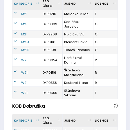
REG.
KATEGORIE
JMÉNO
LICENCE
ČÍSLO
M21
DKP0210
Malačka Milan
E
Sedláček
M21
DKP0309
C
Jaroslav
M21
DKP9908
Horčička Vít
C
M21A
DKP0110
Klement David
C
M21B
DKP8109
Tomeš Jaroslav
C
Horčičková
W21
DKP0054
R
Kamila
Škáchová
W21
DKP0156
R
Magdalena
W21
DKP0558
Koubová Hana
R
Škáchová
W21
DKP0655
E
Viktorie
KOB Dobruška
(1)
REG.
KATEGORIE
JMÉNO
LICENCE
ČÍSLO