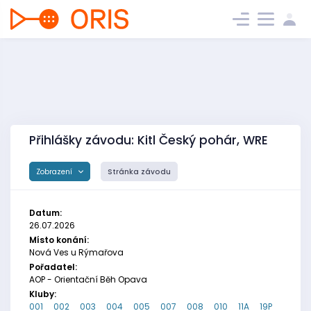
Přihlášky závodu: Kitl Český pohár, WRE
Zobrazení
Stránka závodu
Datum:
26.07.2026
Místo konání:
Nová Ves u Rýmařova
Pořadatel:
AOP - Orientační Běh Opava
Kluby:
001
002
003
004
005
007
008
010
11A
19P