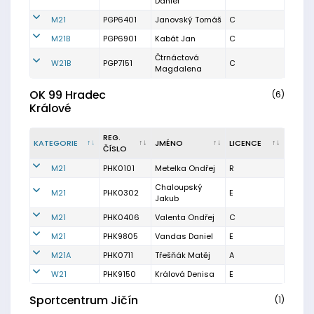
Daniel
M21
PGP6401
Janovský Tomáš
C
M21B
PGP6901
Kabát Jan
C
Čtrnáctová
W21B
PGP7151
C
Magdalena
OK 99 Hradec
(6)
Králové
REG.
KATEGORIE
JMÉNO
LICENCE
ČÍSLO
M21
PHK0101
Metelka Ondřej
R
Chaloupský
M21
PHK0302
E
Jakub
M21
PHK0406
Valenta Ondřej
C
M21
PHK9805
Vandas Daniel
E
M21A
PHK0711
Třešňák Matěj
A
W21
PHK9150
Králová Denisa
E
Sportcentrum Jičín
(1)