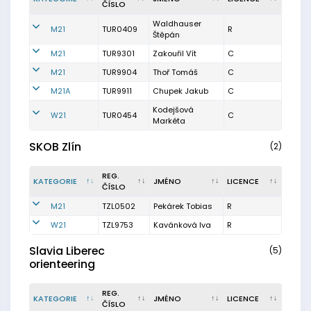
ČÍSLO
Waldhauser
M21
TUR0409
R
Štěpán
M21
TUR9301
Zakouřil Vít
C
M21
TUR9904
Thoř Tomáš
C
M21A
TUR9911
Chupek Jakub
C
Kodejšová
W21
TUR0454
C
Markéta
SKOB Zlín
(2)
REG.
KATEGORIE
JMÉNO
LICENCE
ČÍSLO
M21
TZL0502
Pekárek Tobias
R
W21
TZL9753
Kavánková Iva
R
Slavia Liberec
(5)
orienteering
REG.
KATEGORIE
JMÉNO
LICENCE
ČÍSLO