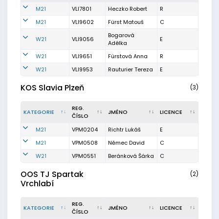
M21
VLI7801
Heczko Robert
R
M21
VLI9602
Fürst Matouš
C
Bogarová
W21
VLI9056
E
Adélka
W21
VLI9651
Fürstová Anna
R
W21
VLI9953
Rauturier Tereza
E
KOS Slavia Plzeň
(3)
REG.
KATEGORIE
JMÉNO
LICENCE
ČÍSLO
M21
VPM0204
Richtr Lukáš
E
M21
VPM0508
Němec David
C
W21
VPM0551
Beránková Šárka
C
OOS TJ Spartak
(2)
Vrchlabí
REG.
KATEGORIE
JMÉNO
LICENCE
ČÍSLO