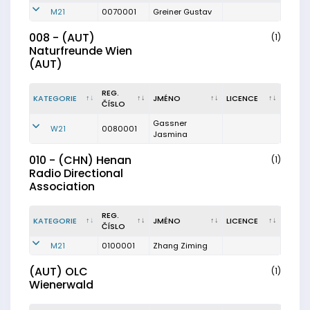
M21
0070001
Greiner Gustav
008 - (AUT)
(1)
Naturfreunde Wien
(AUT)
REG.
KATEGORIE
JMÉNO
LICENCE
ČÍSLO
Gassner
W21
0080001
Jasmina
010 - (CHN) Henan
(1)
Radio Directional
Association
REG.
KATEGORIE
JMÉNO
LICENCE
ČÍSLO
M21
0100001
Zhang Ziming
(AUT) OLC
(1)
Wienerwald