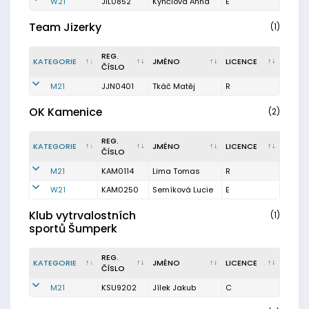
W21
JIL0852
Kynčlová Anna
E
Team Jizerky
(1)
REG.
KATEGORIE
JMÉNO
LICENCE
ČÍSLO
M21
JJN0401
Tkáč Matěj
R
OK Kamenice
(2)
REG.
KATEGORIE
JMÉNO
LICENCE
ČÍSLO
M21
KAM0114
Lima Tomas
R
W21
KAM0250
Semíková Lucie
E
Klub vytrvalostních
(1)
sportů Šumperk
REG.
KATEGORIE
JMÉNO
LICENCE
ČÍSLO
M21
KSU9202
Jílek Jakub
C