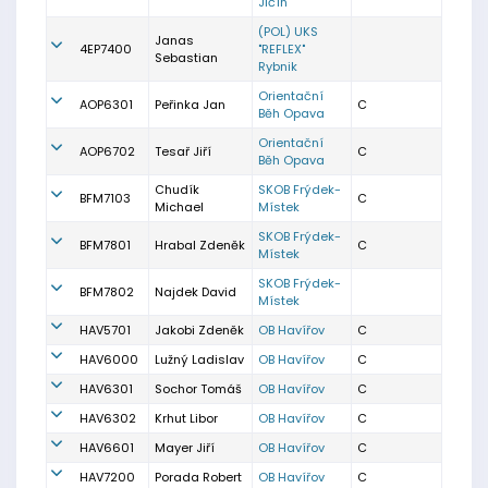
Jičín
(POL) UKS
Janas
4EP7400
"REFLEX"
Sebastian
Rybnik
Orientační
AOP6301
Peřinka Jan
C
Běh Opava
Orientační
AOP6702
Tesař Jiří
C
Běh Opava
Chudík
SKOB Frýdek-
BFM7103
C
Michael
Místek
SKOB Frýdek-
BFM7801
Hrabal Zdeněk
C
Místek
SKOB Frýdek-
BFM7802
Najdek David
Místek
HAV5701
Jakobi Zdeněk
OB Havířov
C
HAV6000
Lužný Ladislav
OB Havířov
C
HAV6301
Sochor Tomáš
OB Havířov
C
HAV6302
Krhut Libor
OB Havířov
C
HAV6601
Mayer Jiří
OB Havířov
C
HAV7200
Porada Robert
OB Havířov
C