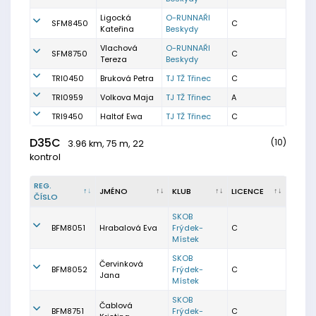
Ligocká
O-RUNNAŘI
SFM8450
C
Kateřina
Beskydy
Vlachová
O-RUNNAŘI
SFM8750
C
Tereza
Beskydy
TRI0450
Bruková Petra
TJ TŽ Třinec
C
TRI0959
Volkova Maja
TJ TŽ Třinec
A
TRI9450
Haltof Ewa
TJ TŽ Třinec
C
D35C
(10)
3.96 km, 75 m, 22
kontrol
REG.
JMÉNO
KLUB
LICENCE
ČÍSLO
SKOB
BFM8051
Hrabalová Eva
Frýdek-
C
Místek
SKOB
Červinková
BFM8052
Frýdek-
C
Jana
Místek
SKOB
Čablová
BFM8751
Frýdek-
C