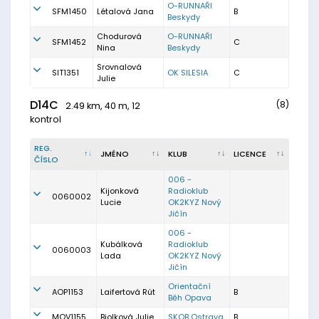
O-RUNNAŘI
SFM1450
Létalová Jana
B
Beskydy
Chodurová
O-RUNNAŘI
SFM1452
C
Nina
Beskydy
Srovnalová
SIT1351
OK SILESIA
C
Julie
D14C
(8)
2.49 km, 40 m, 12
kontrol
REG.
JMÉNO
KLUB
LICENCE
ČÍSLO
006 -
Kijonková
Radioklub
0060002
Lucie
OK2KYZ Nový
Jičín
006 -
Kubálková
Radioklub
0060003
Lada
OK2KYZ Nový
Jičín
Orientační
AOP1153
Laifertová Rút
B
Běh Opava
MOV1155
Biolková Julie
SKOB Ostrava
B