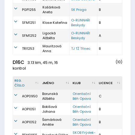
Košárková
PGP1255
SK Praga
B
Aneta
O-RUNNAŘI
SFM1251
Klose Kateřina
B
Beskydy
Ligocká
O-RUNNAŘI
SFM1252
A
Alžběta
Beskydy
Mauritzová
TRI1253
TJ TŽ Třinec
B
Anna
D16C
(10)
3.13 km, 45 m, 16
kontrol
REG.
JMÉNO
KLUB
LICENCE
ČÍSLO
Borunská
Orientační
AOP0950
C
Alžběta
Běh Opava
Bokišová
Orientační
AOP1051
B
Johana
Běh Opava
Šamárková
Orientační
AOP1052
B
Amélie
Běh Opava
SKOB Frýdek-