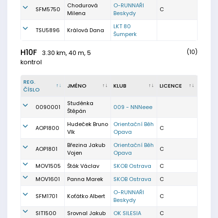
Chodurová
O-RUNNAŘI
SFM5750
C
Milena
Beskydy
LKT 80
TSU5896
Králová Dana
Šumperk
H10F
(10)
3.30 km, 40 m, 5
kontrol
REG.
JMÉNO
KLUB
LICENCE
ČÍSLO
Studénka
0090001
009 - NNNeee
Štěpán
Hudeček Bruno
Orientační Běh
AOP1800
C
Vlk
Opava
Březina Jakub
Orientační Běh
AOP1801
C
Vojen
Opava
MOV1505
Šták Václav
SKOB Ostrava
C
MOV1601
Panna Marek
SKOB Ostrava
C
O-RUNNAŘI
SFM1701
Koťátko Albert
C
Beskydy
SIT1500
Srovnal Jakub
OK SILESIA
C