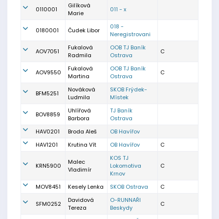
Gilíková
0110001
011 - x
Marie
018 -
0180001
Čudek Libor
Neregistrovani
Fukalová
OOB TJ Baník
AOV7051
C
Radmila
Ostrava
Fukalová
OOB TJ Baník
AOV9550
C
Martina
Ostrava
Nováková
SKOB Frýdek-
BFM5251
Ludmila
Místek
Uhlířová
TJ Baník
BOV8859
Barbora
Ostrava
HAV0201
Broda Aleš
OB Havířov
HAV1201
Krutina Vít
OB Havířov
C
KOS TJ
Malec
KRN5900
Lokomotiva
C
Vladimír
Krnov
MOV8451
Kesely Lenka
SKOB Ostrava
C
Davidová
O-RUNNAŘI
SFM0252
C
Tereza
Beskydy