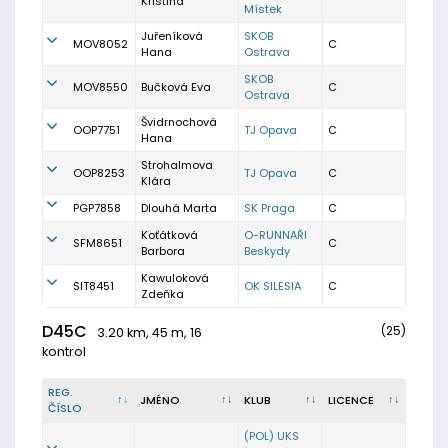
Kristina
Místek
Juřeníková
SKOB
MOV8052
C
Hana
Ostrava
SKOB
MOV8550
Bučková Eva
C
Ostrava
Švidrnochová
OOP7751
TJ Opava
C
Hana
Strohalmova
OOP8253
TJ Opava
C
Klára
PGP7858
Dlouhá Marta
SK Praga
C
Koťátková
O-RUNNAŘI
SFM8651
C
Barbora
Beskydy
Kawuloková
SIT8451
OK SILESIA
C
Zdeňka
D45C
(25)
3.20 km, 45 m, 16
kontrol
REG.
JMÉNO
KLUB
LICENCE
ČÍSLO
(POL) UKS