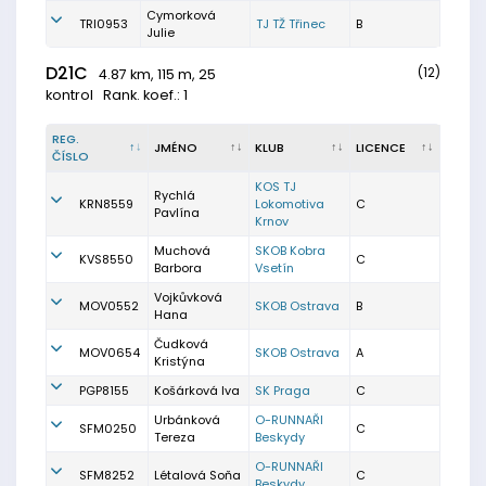
Cymorková
TRI0953
TJ TŽ Třinec
B
Julie
D21C
(12)
4.87 km, 115 m, 25
kontrol
Rank. koef.: 1
REG.
JMÉNO
KLUB
LICENCE
ČÍSLO
KOS TJ
Rychlá
KRN8559
Lokomotiva
C
Pavlína
Krnov
Muchová
SKOB Kobra
KVS8550
C
Barbora
Vsetín
Vojkůvková
MOV0552
SKOB Ostrava
B
Hana
Čudková
MOV0654
SKOB Ostrava
A
Kristýna
PGP8155
Košárková Iva
SK Praga
C
Urbánková
O-RUNNAŘI
SFM0250
C
Tereza
Beskydy
O-RUNNAŘI
SFM8252
Létalová Soňa
C
Beskydy