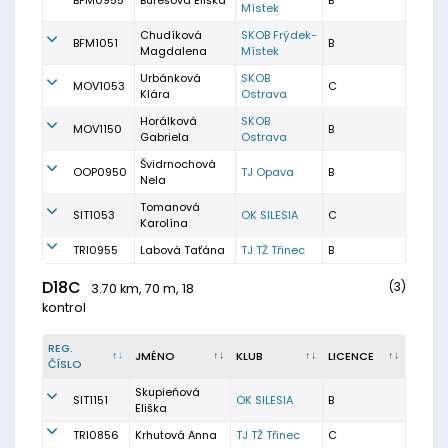
BFM0955
Burešová Eliška
B
Místek
Chudíková
SKOB Frýdek-
BFM1051
B
Magdalena
Místek
Urbánková
SKOB
MOV1053
C
Klára
Ostrava
Horálková
SKOB
MOV1150
B
Gabriela
Ostrava
Švidrnochová
OOP0950
TJ Opava
B
Nela
Tomanová
SIT1053
OK SILESIA
C
Karolína
TRI0955
Labová Taťána
TJ TŽ Třinec
B
D18C
(3)
3.70 km, 70 m, 18
kontrol
REG.
JMÉNO
KLUB
LICENCE
ČÍSLO
Skupieńová
SIT1151
OK SILESIA
B
Eliška
TRI0856
Krhutová Anna
TJ TŽ Třinec
C