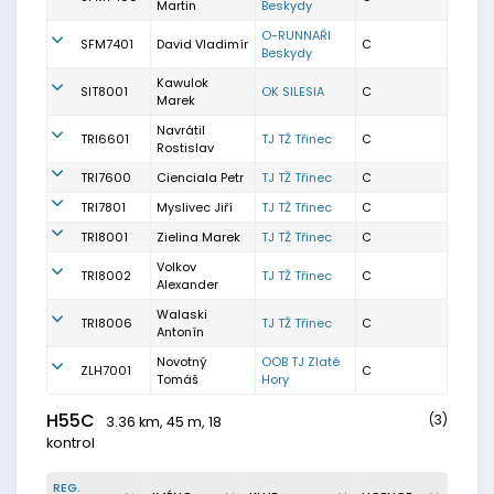
Martin
Beskydy
O-RUNNAŘI
SFM7401
David Vladimír
C
Beskydy
Kawulok
SIT8001
OK SILESIA
C
Marek
Navrátil
TRI6601
TJ TŽ Třinec
C
Rostislav
TRI7600
Cienciala Petr
TJ TŽ Třinec
C
TRI7801
Myslivec Jiří
TJ TŽ Třinec
C
TRI8001
Zielina Marek
TJ TŽ Třinec
C
Volkov
TRI8002
TJ TŽ Třinec
C
Alexander
Walaski
TRI8006
TJ TŽ Třinec
C
Antonín
Novotný
OOB TJ Zlaté
ZLH7001
C
Tomáš
Hory
H55C
(3)
3.36 km, 45 m, 18
kontrol
REG.