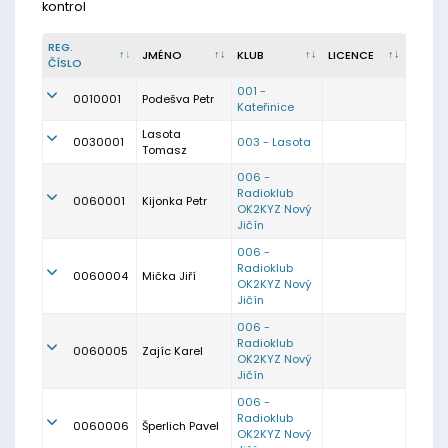
kontrol
REG.
JMÉNO
KLUB
LICENCE
ČÍSLO
001 -
0010001
Podešva Petr
Kateřinice
Lasota
0030001
003 - Lasota
Tomasz
006 -
Radioklub
0060001
Kijonka Petr
OK2KYZ Nový
Jičín
006 -
Radioklub
0060004
Mička Jiří
OK2KYZ Nový
Jičín
006 -
Radioklub
0060005
Zajíc Karel
OK2KYZ Nový
Jičín
006 -
Radioklub
0060006
Šperlich Pavel
OK2KYZ Nový