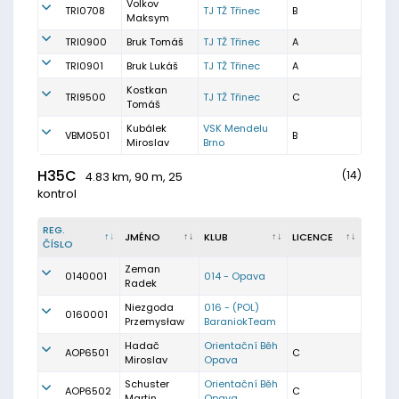
Volkov
TRI0708
TJ TŽ Třinec
B
Maksym
TRI0900
Bruk Tomáš
TJ TŽ Třinec
A
TRI0901
Bruk Lukáš
TJ TŽ Třinec
A
Kostkan
TRI9500
TJ TŽ Třinec
C
Tomáš
Kubálek
VSK Mendelu
VBM0501
B
Miroslav
Brno
H35C
(14)
4.83 km, 90 m, 25
kontrol
REG.
JMÉNO
KLUB
LICENCE
ČÍSLO
Zeman
0140001
014 - Opava
Radek
Niezgoda
016 - (POL)
0160001
Przemysław
BaraniokTeam
Hadač
Orientační Běh
AOP6501
C
Miroslav
Opava
Schuster
Orientační Běh
AOP6502
C
Martin
Opava