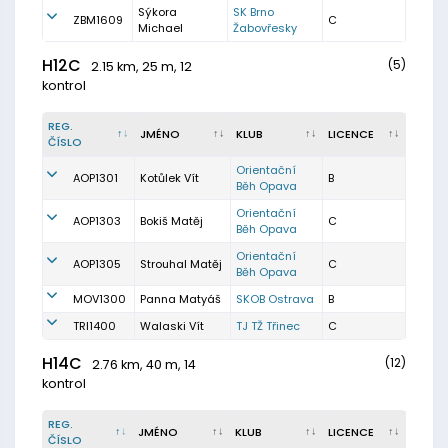
Sýkora
SK Brno
ZBM1609
C
Michael
Žabovřesky
H12C
(5)
2.15 km, 25 m, 12
kontrol
REG.
JMÉNO
KLUB
LICENCE
ČÍSLO
Orientační
AOP1301
Kotůlek Vít
B
Běh Opava
Orientační
AOP1303
Bokiš Matěj
C
Běh Opava
Orientační
AOP1305
Strouhal Matěj
C
Běh Opava
MOV1300
Panna Matyáš
SKOB Ostrava
B
TRI1400
Walaski Vít
TJ TŽ Třinec
C
H14C
(12)
2.76 km, 40 m, 14
kontrol
REG.
JMÉNO
KLUB
LICENCE
ČÍSLO