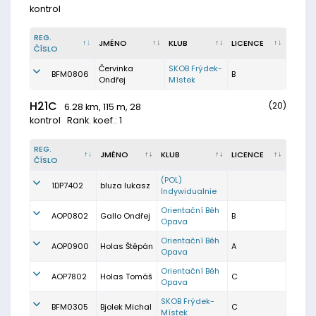
kontrol
REG.
JMÉNO
KLUB
LICENCE
ČÍSLO
Červinka
SKOB Frýdek-
BFM0806
B
Ondřej
Místek
H21C
(20)
6.28 km, 115 m, 28
kontrol
Rank. koef.: 1
REG.
JMÉNO
KLUB
LICENCE
ČÍSLO
(POL)
1DP7402
bluza lukasz
Indywidualnie
Orientační Běh
AOP0802
Gallo Ondřej
B
Opava
Orientační Běh
AOP0900
Holas Štěpán
A
Opava
Orientační Běh
AOP7802
Holas Tomáš
C
Opava
SKOB Frýdek-
BFM0305
Bjolek Michal
C
Místek