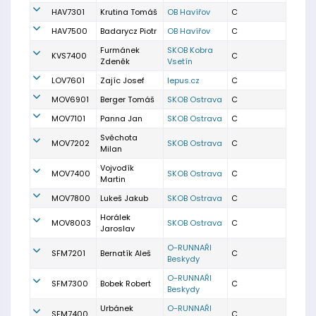
HAV7301
Krutina Tomáš
OB Havířov
C
HAV7500
Badarycz Piotr
OB Havířov
C
Furmánek
SKOB Kobra
KVS7400
C
Zdeněk
Vsetín
LOV7601
Zajíc Josef
lepus.cz
C
MOV6901
Berger Tomáš
SKOB Ostrava
C
MOV7101
Panna Jan
SKOB Ostrava
C
Svěchota
MOV7202
SKOB Ostrava
C
Milan
Vojvodík
MOV7400
SKOB Ostrava
C
Martin
MOV7800
Lukeš Jakub
SKOB Ostrava
C
Horálek
MOV8003
SKOB Ostrava
C
Jaroslav
O-RUNNAŘI
SFM7201
Bernatík Aleš
C
Beskydy
O-RUNNAŘI
SFM7300
Bobek Robert
C
Beskydy
Urbánek
O-RUNNAŘI
SFM7400
C