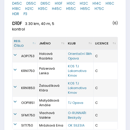
D45C
D55C
D65C
H10F
H10C
H12C
H14C
H16C
H18C
H21C
H35C
H45C
H55C
H65C
H75C
HDR
P3
D10F
(6)
3.30 km, 40 m, 5
kontrol
REG.
JMÉNO
KLUB
LICENCE
ČÍSLO
Holcová
Orientační Běh
AOP1753
C
Rozárka
Opava
KOS TJ
Polzerová
KRN1750
Lokomotiva
C
Lenka
Krnov
KOS TJ
Žaloudíková
KRN1850
Lokomotiva
C
Klára
Krnov
Matyášková
OOP1851
TJ Opava
C
Amálie
Vlachová
O-RUNNAŘI
SFM1750
C
Valérie
Beskydy
SIT1750
Mrázková Ema
OK SILESIA
C