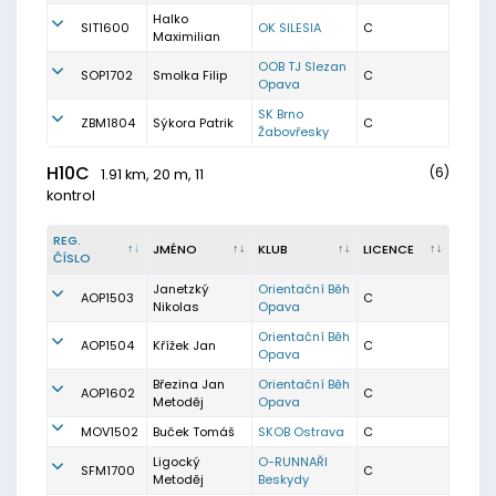
Halko
SIT1600
OK SILESIA
C
Maximilian
OOB TJ Slezan
SOP1702
Smolka Filip
C
Opava
SK Brno
ZBM1804
Sýkora Patrik
C
Žabovřesky
H10C
(6)
1.91 km, 20 m, 11
kontrol
REG.
JMÉNO
KLUB
LICENCE
ČÍSLO
Janetzký
Orientační Běh
AOP1503
C
Nikolas
Opava
Orientační Běh
AOP1504
Křížek Jan
C
Opava
Březina Jan
Orientační Běh
AOP1602
C
Metoděj
Opava
MOV1502
Buček Tomáš
SKOB Ostrava
C
Ligocký
O-RUNNAŘI
SFM1700
C
Metoděj
Beskydy