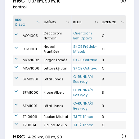
H16C
(9)
3.37 km, 50 m, 16
kontrol
REG.
JMÉNO
KLUB
LICENCE
ČÍSLO
Ceccaroni
Orientační
AOP1005
C
Nathan
Běh Opava
Hrabal
SKOB Frýdek-
BFM1001
C
František
Místek
MOV1002
Berger Tomáš
SKOB Ostrava
B
MOV1006
Lettovský Jan
SKOB Ostrava
C
O-RUNNAŘI
SFM0901
Létal Jonáš
B
Beskydy
O-RUNNAŘI
SFM1000
Klose Albert
B
Beskydy
O-RUNNAŘI
SFM1001
Létal Hynek
B
Beskydy
TRI0906
Paulus Michal
TJ TŽ Třinec
B
TRI1004
Zielina Jakub
TJ TŽ Třinec
C
H18C
(1)
4.29 km, 80 m, 20