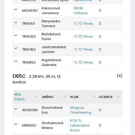
HAV6751
Vričanová Sylva
OB Havířov
C
Rokoszová
SKOB
MOV6351
C
Jaroslava
Ostrava
Denysenko
TRI6150
TJ TŽ Třinec
C
Tamara
Bialožytová
TRI6350
TJ TŽ Třinec
C
Pavla
Jastrzembská
TRI6450
TJ TŽ Třinec
C
Jarmila
Argalášová
TRI6850
TJ TŽ Třinec
C
Gabriela
D65C
(4)
2.28 km, 35 m, 13
kontrol
REG.
JMÉNO
KLUB
LICENCE
ČÍSLO
Strachotová
Magnus
ASU6099
C
Eva
Orienteering
KOS TJ
Strohalmová
KRN5651
Lokomotiva
C
Milena
Krnov