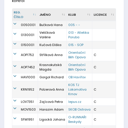
kontrol
REG.
JMÉNO
KLUB
LICENCE
ČÍSLO
0050001
Bučková Hana
005 - -
Veličková
013 - Atletika
0130001
Valérie
Poruba
0150001
Kučová Eliška
015 - SOP
Orientační
AOP1752
Střílková Anna
C
Běh Opava
Krasnokutská
Orientační
AOP7452
C
Magda
Běh Opava
HAV1000
Gorgol Richard
OB Havířov
KOS TJ
KRN1952
Polzerová Anna
Lokomotiva
C
Krnov
LOV7351
Zajícová Petra
lepus.cz
C
MOV1503
Harazim Adam
SKOB Ostrava
C
O-RUNNAŘI
SFM1951
Ligocká Johana
C
Beskydy