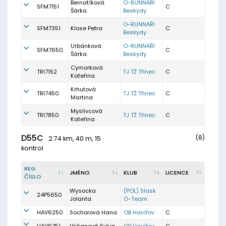
Bernatíková
O-RUNNAŘI
SFM7151
C
Šárka
Beskydy
O-RUNNAŘI
SFM7351
Klose Petra
C
Beskydy
Urbánková
O-RUNNAŘI
SFM7650
C
Šárka
Beskydy
Cymorková
TRI7152
TJ TŽ Třinec
C
Kateřina
Krhutová
TRI7450
TJ TŽ Třinec
C
Martina
Myslivcová
TRI7850
TJ TŽ Třinec
C
Kateřina
D55C
(8)
2.74 km, 40 m, 15
kontrol
REG.
JMÉNO
KLUB
LICENCE
ČÍSLO
Wysocka
(POL) Slask
24P5650
Jolanta
O-Team
HAV6250
Sochorová Hana
OB Havířov
C