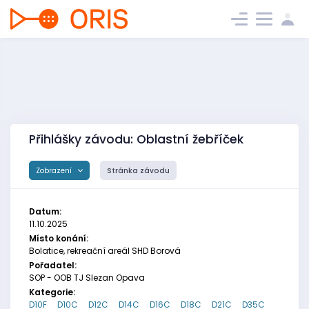
Přihlášky závodu: Oblastní žebříček
Zobrazení
Stránka závodu
Datum:
11.10.2025
Místo konání:
Bolatice, rekreační areál SHD Borová
Pořadatel:
SOP - OOB TJ Slezan Opava
Kategorie:
D10F
D10C
D12C
D14C
D16C
D18C
D21C
D35C