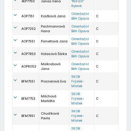
4EP7750
Janas Irena
"REFLEX"
Rybnik
Orientační
AOP7151
Kostková Jana
C
Běh Opava
Pachmannová
Orientační
AOP7252
C
Hana
Běh Opava
Orientační
AOP7551
Pometlová Jana
C
Běh Opava
Orientační
AOP7853
Holasová Šárka
C
Běh Opava
Malkrabová
Orientační
AOP8052
C
Jana
Běh Opava
SKOB
BFM7551
Procnerová Eva
Frýdek-
C
Místek
SKOB
Máchová
BFM7753
Frýdek-
C
Markéta
Místek
SKOB
Chudíková
BFM7851
Frýdek-
C
Pavla
Místek
SKOB