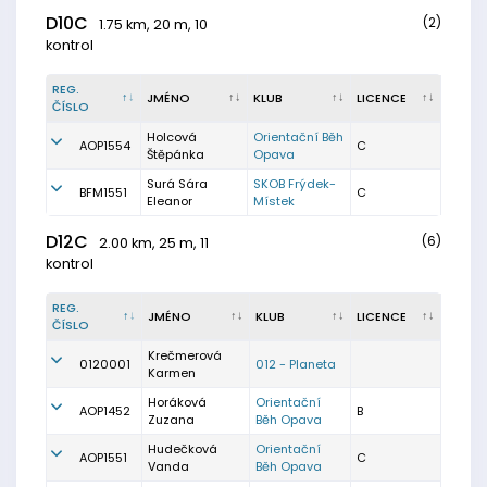
D10C
(2)
1.75 km, 20 m, 10
kontrol
REG.
JMÉNO
KLUB
LICENCE
ČÍSLO
Holcová
Orientační Běh
AOP1554
C
Štěpánka
Opava
Surá Sára
SKOB Frýdek-
BFM1551
C
Eleanor
Místek
D12C
(6)
2.00 km, 25 m, 11
kontrol
REG.
JMÉNO
KLUB
LICENCE
ČÍSLO
Krečmerová
0120001
012 - Planeta
Karmen
Horáková
Orientační
AOP1452
B
Zuzana
Běh Opava
Hudečková
Orientační
AOP1551
C
Vanda
Běh Opava