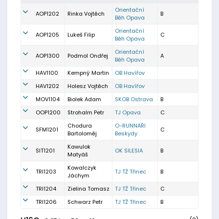
Orientační
AOP1202
Rinka Vojtěch
B
Běh Opava
Orientační
AOP1205
Lukeš Filip
C
Běh Opava
Orientační
AOP1300
Podmol Ondřej
A
Běh Opava
HAV1100
Kempný Martin
OB Havířov
HAV1202
Holesz Vojtěch
OB Havířov
MOV1104
Biolek Adam
SKOB Ostrava
B
OOP1200
Strohalm Petr
TJ Opava
C
Chodura
O-RUNNAŘI
SFM1201
C
Bartoloměj
Beskydy
Kawulok
SIT1201
OK SILESIA
B
Matyáš
Kowalczyk
TRI1203
TJ TŽ Třinec
B
Jáchym
TRI1204
Zielina Tomasz
TJ TŽ Třinec
C
TRI1206
Schwarz Petr
TJ TŽ Třinec
B