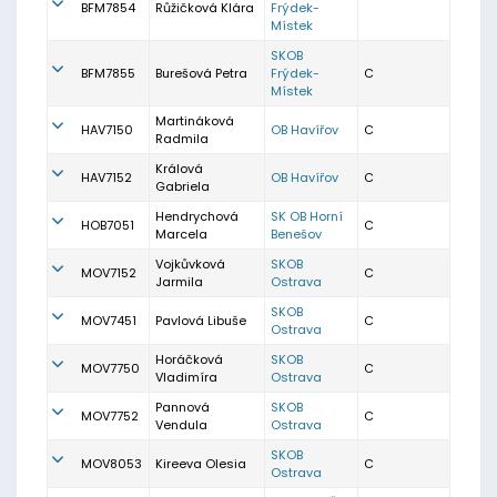
BFM7854
Růžičková Klára
Frýdek-
Místek
SKOB
BFM7855
Burešová Petra
Frýdek-
C
Místek
Martináková
HAV7150
OB Havířov
C
Radmila
Králová
HAV7152
OB Havířov
C
Gabriela
Hendrychová
SK OB Horní
HOB7051
C
Marcela
Benešov
Vojkůvková
SKOB
MOV7152
C
Jarmila
Ostrava
SKOB
MOV7451
Pavlová Libuše
C
Ostrava
Horáčková
SKOB
MOV7750
C
Vladimíra
Ostrava
Pannová
SKOB
MOV7752
C
Vendula
Ostrava
SKOB
MOV8053
Kireeva Olesia
C
Ostrava