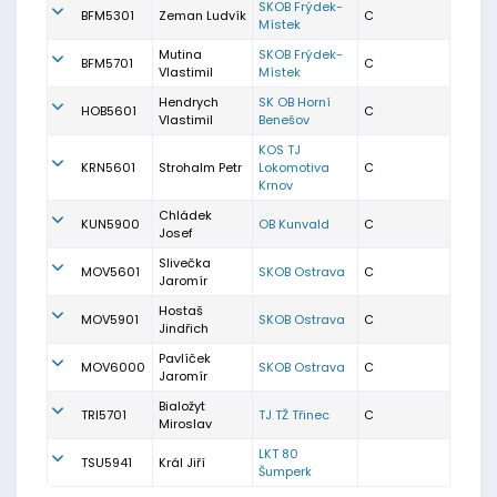
SKOB Frýdek-
BFM5301
Zeman Ludvík
C
Místek
Mutina
SKOB Frýdek-
BFM5701
C
Vlastimil
Místek
Hendrych
SK OB Horní
HOB5601
C
Vlastimil
Benešov
KOS TJ
KRN5601
Strohalm Petr
Lokomotiva
C
Krnov
Chládek
KUN5900
OB Kunvald
C
Josef
Slivečka
MOV5601
SKOB Ostrava
C
Jaromír
Hostaš
MOV5901
SKOB Ostrava
C
Jindřich
Pavlíček
MOV6000
SKOB Ostrava
C
Jaromír
Bialožyt
TRI5701
TJ TŽ Třinec
C
Miroslav
LKT 80
TSU5941
Král Jiří
Šumperk