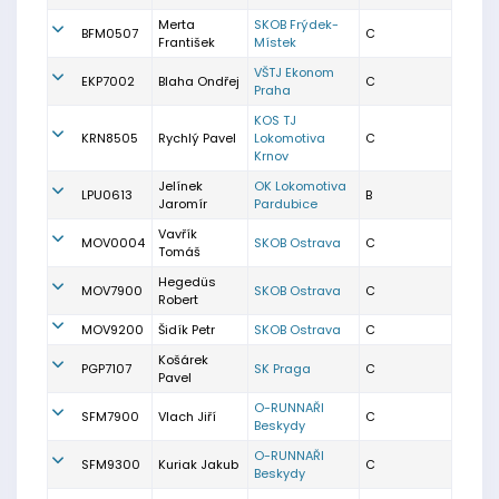
Merta
SKOB Frýdek-
BFM0507
C
František
Místek
VŠTJ Ekonom
EKP7002
Blaha Ondřej
C
Praha
KOS TJ
KRN8505
Rychlý Pavel
Lokomotiva
C
Krnov
Jelínek
OK Lokomotiva
LPU0613
B
Jaromír
Pardubice
Vavřík
MOV0004
SKOB Ostrava
C
Tomáš
Hegedüs
MOV7900
SKOB Ostrava
C
Robert
MOV9200
Šidík Petr
SKOB Ostrava
C
Košárek
PGP7107
SK Praga
C
Pavel
O-RUNNAŘI
SFM7900
Vlach Jiří
C
Beskydy
O-RUNNAŘI
SFM9300
Kuriak Jakub
C
Beskydy