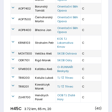
Borunský
Orientační Běh
AOP7402
C
Tomáš
Opava
Černohorský
Orientační Běh
AOP7500
C
Martin
Opava
Orientační Běh
AOP8400
Březina Jan
C
Opava
KOS TJ
KRN8103
Strohalm Petr
Lokomotiva
C
Krnov
MOV7300
Velička Aleš
SKOB Ostrava
C
ODR7101
Rigó Marek
SKOB Odry
C
O-RUNNAŘI
SFM8303
Koťátko Aleš
C
Beskydy
TRI8200
Kaluža Luboš
TJ TŽ Třinec
C
Kowalczyk
TRI8201
TJ TŽ Třinec
C
Marek
Hendrych
OOB TJ Zlaté
ZLH8700
C
Pavel
Hory
H45C
(40)
3.72 km, 65 m, 20