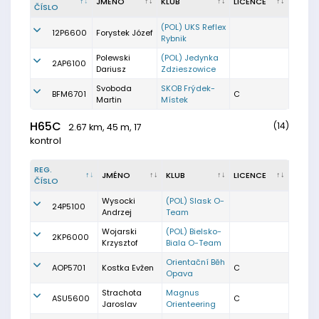
JMÉNO
KLUB
LICENCE
ČÍSLO
(POL) UKS Reflex
12P6600
Forystek Józef
Rybnik
Polewski
(POL) Jedynka
2AP6100
Dariusz
Zdzieszowice
Svoboda
SKOB Frýdek-
BFM6701
C
Martin
Místek
H65C
(14)
2.67 km, 45 m, 17
kontrol
REG.
JMÉNO
KLUB
LICENCE
ČÍSLO
Wysocki
(POL) Slask O-
24P5100
Andrzej
Team
Wojarski
(POL) Bielsko-
2KP6000
Krzysztof
Biala O-Team
Orientační Běh
AOP5701
Kostka Evžen
C
Opava
Strachota
Magnus
ASU5600
C
Jaroslav
Orienteering