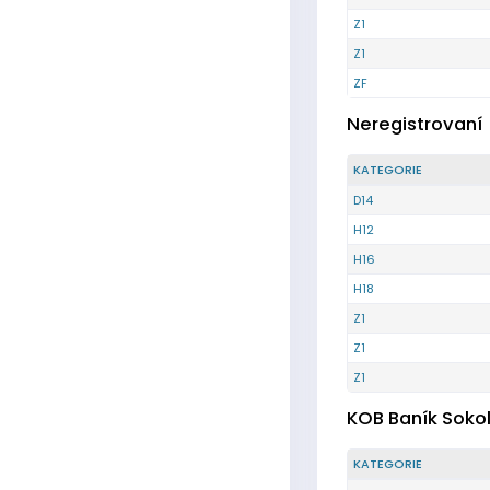
Z1
Z1
ZF
Neregistrovaní
KATEGORIE
D14
H12
H16
H18
Z1
Z1
Z1
KOB Baník Soko
KATEGORIE