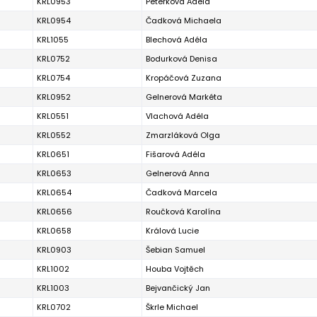
KRL0953
Peterková Adéla
KRL0954
Čadková Michaela
KRL1055
Blechová Adéla
KRL0752
Bodurková Denisa
KRL0754
Kropáčová Zuzana
KRL0952
Gelnerová Markéta
KRL0551
Vlachová Adéla
KRL0552
Zmarzláková Olga
KRL0651
Fišarová Adéla
KRL0653
Gelnerová Anna
KRL0654
Čadková Marcela
KRL0656
Roučková Karolína
KRL0658
Králová Lucie
KRL0903
Šebian Samuel
KRL1002
Houba Vojtěch
KRL1003
Bejvančický Jan
KRL0702
Škrle Michael