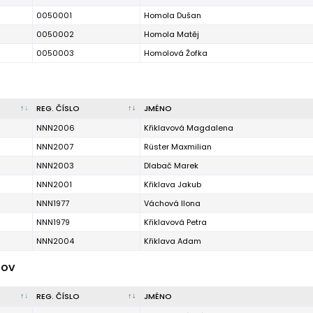
0050001
Homola Dušan
0050002
Homola Matěj
0050003
Homolová Žofka
REG. ČÍSLO
JMÉNO
NNN2006
Křiklavová Magdalena
NNN2007
Rüster Maxmilian
NNN2003
Dlabač Marek
NNN2001
Křiklava Jakub
NNN1977
Váchová Ilona
NNN1979
Křiklavová Petra
NNN2004
Křiklava Adam
lov
REG. ČÍSLO
JMÉNO