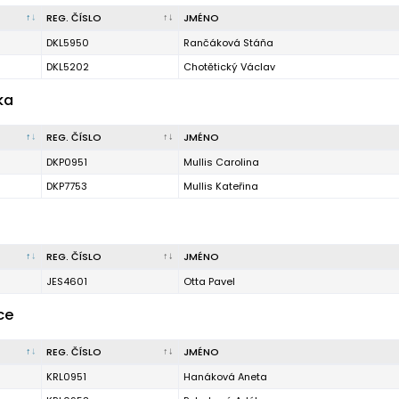
REG. ČÍSLO
JMÉNO
DKL5950
Rančáková Stáňa
DKL5202
Chotětický Václav
ka
REG. ČÍSLO
JMÉNO
DKP0951
Mullis Carolina
DKP7753
Mullis Kateřina
REG. ČÍSLO
JMÉNO
JES4601
Otta Pavel
ce
REG. ČÍSLO
JMÉNO
KRL0951
Hanáková Aneta