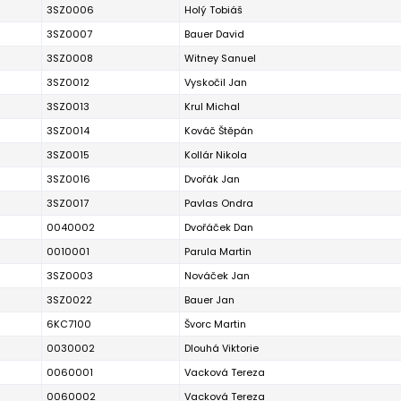
3SZ0006
Holý Tobiáš
3SZ0007
Bauer David
3SZ0008
Witney Sanuel
3SZ0012
Vyskočil Jan
3SZ0013
Krul Michal
3SZ0014
Kováč Štěpán
3SZ0015
Kollár Nikola
3SZ0016
Dvořák Jan
3SZ0017
Pavlas Ondra
0040002
Dvořáček Dan
0010001
Parula Martin
3SZ0003
Nováček Jan
3SZ0022
Bauer Jan
6KC7100
Švorc Martin
0030002
Dlouhá Viktorie
0060001
Vacková Tereza
0060002
Vacková Tereza