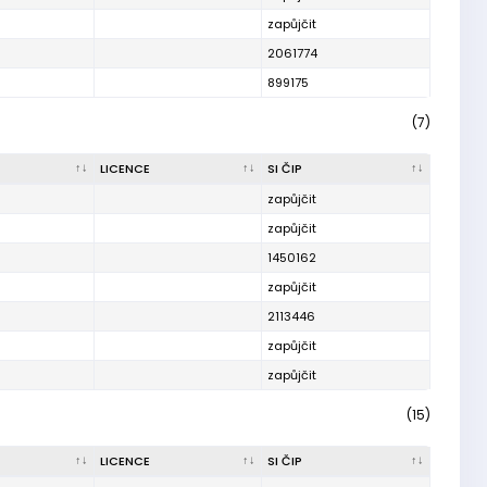
zapůjčit
2061774
899175
(7)
LICENCE
SI ČIP
zapůjčit
zapůjčit
1450162
zapůjčit
2113446
zapůjčit
zapůjčit
(15)
LICENCE
SI ČIP