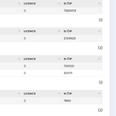
LICENCE
SI ČIP
C
7260013
(1)
LICENCE
SI ČIP
C
2133920
(2)
LICENCE
SI ČIP
C
7210121
C
301171
(1)
LICENCE
SI ČIP
C
7890
(2)