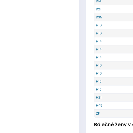
D14
D21
D35
H10
H10
H14
H14
H14
H16
H16
H18
H18
H21
H45
ZF
Báječné ženy v