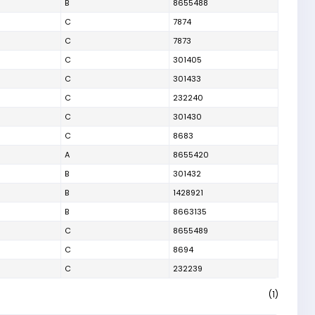
B
8655488
C
7874
C
7873
C
301405
C
301433
C
232240
C
301430
C
8683
A
8655420
B
301432
B
1428921
B
8663135
C
8655489
C
8694
C
232239
(1)