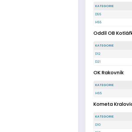
KATEGORIE
D55
H55
Oddíl OB Kotlář
KATEGORIE
D12
D21
OK Rakovník
KATEGORIE
H65
Kometa Kralovi
KATEGORIE
D10