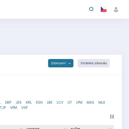
Zobrazení
Stránka závodu
L
DKP
JES
KRL
KSH
LBE
LCV
LIT
LPM
MAS
MLA
TJP
VPM
VSP
(1)