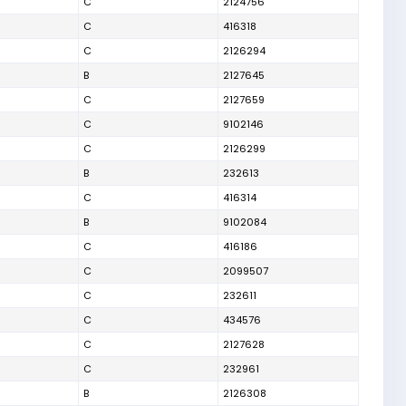
C
2124756
C
416318
C
2126294
B
2127645
C
2127659
C
9102146
C
2126299
B
232613
C
416314
B
9102084
C
416186
C
2099507
C
232611
C
434576
C
2127628
C
232961
B
2126308