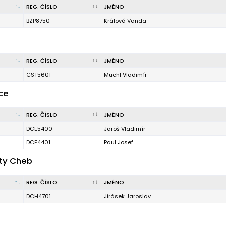
REG. ČÍSLO
JMÉNO
BZP8750
Králová Vanda
REG. ČÍSLO
JMÉNO
CST5601
Muchl Vladimír
ce
REG. ČÍSLO
JMÉNO
DCE5400
Jaroš Vladimír
DCE4401
Paul Josef
rty Cheb
REG. ČÍSLO
JMÉNO
DCH4701
Jirásek Jaroslav