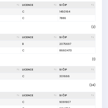
LICENCE
SI ČIP
C
1450164
C
7886
(2)
LICENCE
SI ČIP
B
2075697
C
8660470
(1)
LICENCE
SI ČIP
C
301666
(24)
LICENCE
SI ČIP
C
9091907