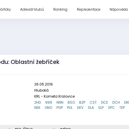
ebříčky
Adresář klubů
Ranking
Reprezentace
Nápověda
odu: Oblastní žebříček
26.05.2019
Hluboká
KRL - Kometa Kralovice
2HD
999
NNN
BSO
BZP
CST
DCE
DCH
DK
NEK
ONO
PGP
PUL
SKV
SLA
SLP
SPC
TEP