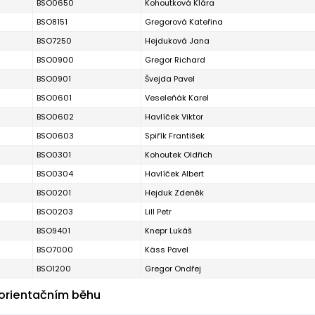
BSO0650
Kohoutková Klára
BSO8151
Gregorová Kateřina
BSO7250
Hejduková Jana
BSO0900
Gregor Richard
BSO0901
Švejda Pavel
BSO0601
Veseleňák Karel
BSO0602
Havlíček Viktor
BSO0603
Spiřík František
BSO0301
Kohoutek Oldřich
BSO0304
Havlíček Albert
BSO0201
Hejduk Zdeněk
BSO0203
Lill Petr
BSO9401
Knepr Lukáš
BSO7000
Käss Pavel
BSO1200
Gregor Ondřej
 orientačním běhu