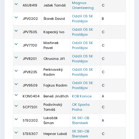
Magnus
ASU8419
Ježek Tomáš
C
Orienteering
Oddíl OS SK
JPV0202
Štorek David
B
Prostějov
Oddíl OS SK
JPV7505
Kopecký Ivo
C
Prostějov
Martinek
Oddíl OS SK
JPV7700
C
Pavel
Prostějov
Oddíl OS SK
JPV8201
Otrusina Jiří
C
Prostějov
Perknovský
Oddíl OS SK
JPV8235
C
Radim
Prostějov
Oddíl OS SK
JPV9509
Fajkus Radim
C
Prostějov
KON0404
Beneš Jindřich
KOB Konice
A
Podivínský
OK Sparta
SCP7201
C
Tomáš
Praha
Lukašák
SK SKI-OB
STE0202
A
Šimon
Šternberk
SK SKI-OB
STE6307
Hepnar Luboš
C
Šternberk