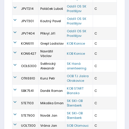
Oddíl OS SK
JPV7214
Poláček Luboš
C
Prostějov
Oddíl OS SK
JPV7301
Koutný Pavel
Prostějov
Oddíl OS SK
JPV7404
Přikryl Jiří
C
Prostějov
KON6111
Grepl Ladislav
KOB Konice
C
Navrátil
KON6427
KOB Konice
C
Václav
Světnický
SK Haná
OOL6300
C
Alexandr
orienteering
OOB TJ Jiskra
OTK6910
Kunz Petr
C
Otrokovice
KOB START
SBK7541
Daněk Roman
C
Blansko
SK SKI-OB
STE7103
Mikoška Eman
C
Šternberk
SK SKI-OB
STE7900
Novák Jan
C
Šternberk
UOL7300
Vrána Jan
SOB Olomouc
C