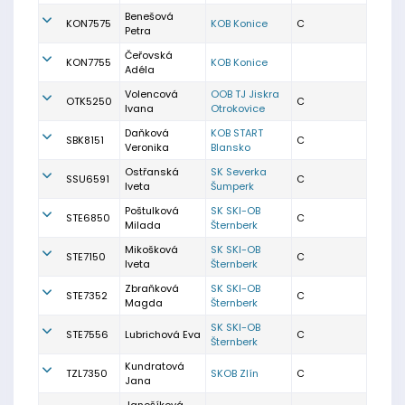
Benešová
KON7575
KOB Konice
C
Petra
Čeřovská
KON7755
KOB Konice
Adéla
Volencová
OOB TJ Jiskra
OTK5250
C
Ivana
Otrokovice
Daňková
KOB START
SBK8151
C
Veronika
Blansko
Ostřanská
SK Severka
SSU6591
C
Iveta
Šumperk
Poštulková
SK SKI-OB
STE6850
C
Milada
Šternberk
Mikošková
SK SKI-OB
STE7150
C
Iveta
Šternberk
Zbraňková
SK SKI-OB
STE7352
C
Magda
Šternberk
SK SKI-OB
STE7556
Lubrichová Eva
C
Šternberk
Kundratová
TZL7350
SKOB Zlín
C
Jana