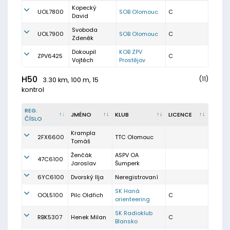
Kopecký
UOL7800
SOB Olomouc
C
David
Svoboda
UOL7900
SOB Olomouc
C
Zdeněk
Dokoupil
KOB ZPV
ZPV6425
C
Vojtěch
Prostějov
H50
(11)
3.30 km, 100 m, 15
kontrol
REG.
JMÉNO
KLUB
LICENCE
ČÍSLO
Krampla
2FX6600
TTC Olomouc
Tomáš
Ženčák
ASPV OA
47C6100
Jaroslav
Šumperk
6YC6100
Dvorský Ilja
Neregistrovaní
SK Haná
OOL5100
Pilc Oldřich
C
orienteering
SK Radioklub
RBK5307
Henek Milan
C
Blansko