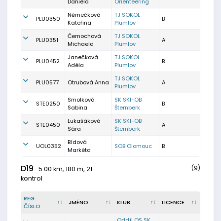
Daniela
Orienteering
Němečková
TJ SOKOL
PLU0350
B
Kateřina
Plumlov
Černochová
TJ SOKOL
PLU0351
A
Michaela
Plumlov
Janečková
TJ SOKOL
PLU0452
B
Adéla
Plumlov
TJ SOKOL
PLU0577
Otrubová Anna
A
Plumlov
Smolková
SK SKI-OB
STE0250
B
Sabina
Šternberk
Lukašáková
SK SKI-OB
STE0450
A
Sára
Šternberk
Bídová
UOL0352
SOB Olomouc
B
Markéta
D19
(9)
5.00 km, 180 m, 21
kontrol
REG.
JMÉNO
KLUB
LICENCE
ČÍSLO
Oddíl OS SK