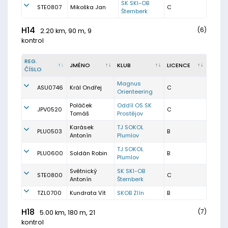
SK SKI-OB
STE0807
Mikoška Jan
C
Šternberk
H14
(6)
2.20 km, 90 m, 9
kontrol
REG.
JMÉNO
KLUB
LICENCE
ČÍSLO
Magnus
ASU0746
Král Ondřej
C
Orienteering
Poláček
Oddíl OS SK
JPV0520
C
Tomáš
Prostějov
Karásek
TJ SOKOL
PLU0503
B
Antonín
Plumlov
TJ SOKOL
PLU0600
Soldán Robin
B
Plumlov
Světnický
SK SKI-OB
STE0800
C
Antonín
Šternberk
TZL0700
Kundrata Vít
SKOB Zlín
B
H18
(7)
5.00 km, 180 m, 21
kontrol