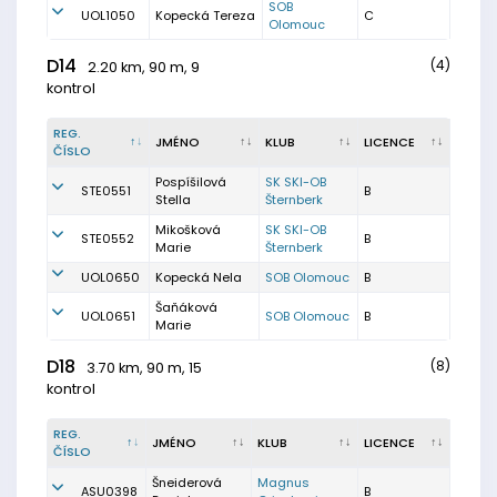
SOB
UOL1050
Kopecká Tereza
C
Olomouc
D14
(4)
2.20 km, 90 m, 9
kontrol
REG.
JMÉNO
KLUB
LICENCE
ČÍSLO
Pospíšilová
SK SKI-OB
STE0551
B
Stella
Šternberk
Mikošková
SK SKI-OB
STE0552
B
Marie
Šternberk
UOL0650
Kopecká Nela
SOB Olomouc
B
Šaňáková
UOL0651
SOB Olomouc
B
Marie
D18
(8)
3.70 km, 90 m, 15
kontrol
REG.
JMÉNO
KLUB
LICENCE
ČÍSLO
Šneiderová
Magnus
ASU0398
B