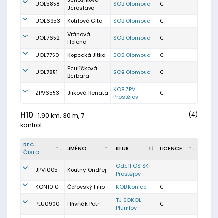
Janošíková
UOL5858
SOB Olomouc
C
Jaroslava
UOL6953
Kotrlová Gita
SOB Olomouc
C
Vránová
UOL7652
SOB Olomouc
C
Helena
UOL7750
Kopecká Jitka
SOB Olomouc
C
Paulíčková
UOL7851
SOB Olomouc
C
Barbara
KOB ZPV
ZPV6553
Jirková Renata
C
Prostějov
H10
(4)
1.90 km, 30 m, 7
kontrol
REG.
JMÉNO
KLUB
LICENCE
ČÍSLO
Oddíl OS SK
JPV1005
Koutný Ondřej
Prostějov
KON1010
Čeřovský Filip
KOB Konice
C
TJ SOKOL
PLU0900
Hřivňák Petr
C
Plumlov