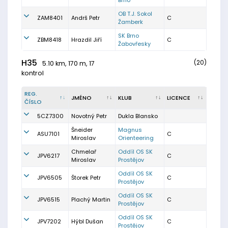
Brno
OB T.J. Sokol
ZAM8401
Andrš Petr
C
Žamberk
SK Brno
ZBM8418
Hrazdil Jiří
C
Žabovřesky
H35
(20)
5.10 km, 170 m, 17
kontrol
REG.
JMÉNO
KLUB
LICENCE
ČÍSLO
5CZ7300
Novotný Petr
Dukla Blansko
Šneider
Magnus
ASU7101
C
Miroslav
Orienteering
Chmelař
Oddíl OS SK
JPV6217
C
Miroslav
Prostějov
Oddíl OS SK
JPV6505
Štorek Petr
C
Prostějov
Oddíl OS SK
JPV6515
Plachý Martin
C
Prostějov
Oddíl OS SK
JPV7202
Hýbl Dušan
C
Prostějov