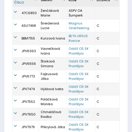
JMÉNO
KLUB
LICENCE
ČÍSLO
Ženčáková
ASPV OA
47C6850
Marie
Šumperk
Šneiderová
Magnus
ASU7498
C
Lucie
Orienteering
BETA URSUS
BBM7155
Kunzová Ivana
C
Rosice
Vavrečková
Oddíl OS SK
JPV6363
C
Ivana
Prostějov
Štorková
Oddíl OS SK
JPV6556
C
Simona
Prostějov
Fajkusová
Oddíl OS SK
JPV6773
C
Jitka
Prostějov
Oddíl OS SK
JPV7474
Hýblová Iveta
C
Prostějov
Poláčková
Oddíl OS SK
JPV7552
C
Monika
Prostějov
Chmelářová
Oddíl OS SK
JPV7650
C
Radka
Prostějov
Oddíl OS SK
JPV7979
Přikrylová Jitka
C
Prostějov