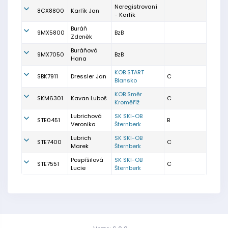
Neregistrovaní
8CX8800
Karlík Jan
- Karlík
Buráň
9MX5800
BzB
Zdeněk
Buráňová
9MX7050
BzB
Hana
KOB START
SBK7911
Dressler Jan
C
Blansko
KOB Směr
SKM6301
Kavan Luboš
C
Kroměříž
Lubrichová
SK SKI-OB
STE0451
B
Veronika
Šternberk
Lubrich
SK SKI-OB
STE7400
C
Marek
Šternberk
Pospíšilová
SK SKI-OB
STE7551
C
Lucie
Šternberk