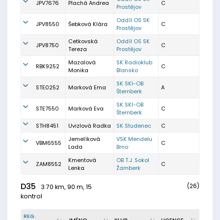
JPV7676
Plachá Andrea
C
Prostějov
Oddíl OS SK
JPV8550
Šebková Klára
C
Prostějov
Cetkovská
Oddíl OS SK
JPV8750
C
Tereza
Prostějov
Mazalová
SK Radioklub
RBK9252
C
Monika
Blansko
SK SKI-OB
STE0252
Marková Ema
A
Šternberk
SK SKI-OB
STE7550
Marková Eva
C
Šternberk
STH8451
Uvizlová Radka
SK Studenec
C
Jemelíková
VSK Mendelu
VBM6555
C
Lada
Brno
Kmentová
OB T.J. Sokol
ZAM8552
C
Lenka
Žamberk
D35
(26)
3.70 km, 90 m, 15
kontrol
REG.