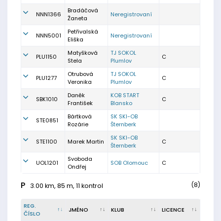
Bradáčová
NNN1366
Neregistrovaní
Žaneta
Petřivalská
NNN5001
Neregistrovaní
Eliška
Matyšková
TJ SOKOL
PLU1150
C
Stela
Plumlov
Otrubová
TJ SOKOL
PLU1277
C
Veronika
Plumlov
Daněk
KOB START
SBK1010
C
František
Blansko
Bártková
SK SKI-OB
STE0851
Rozárie
Šternberk
SK SKI-OB
STE1100
Marek Martin
C
Šternberk
Svoboda
UOL1201
SOB Olomouc
C
Ondřej
P
(8)
3.00 km, 85 m, 11 kontrol
REG.
JMÉNO
KLUB
LICENCE
ČÍSLO