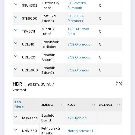
Ostřanský
SK Severka
SSU4302
C
Josef
Šumperk
Poštulka
SK SKI-OB
STE6600
C
Zdenek
Šternberk
Minařík
KOS TJ Tesla
TBM5711
C
Luboš
Brno
Jadviščok
UOL5101
SOB Olomouc
C
Ladislav
Janošík
UOL5201
SOB Olomouc
C
Antonín
Janošík
UOL5600
SOB Olomouc
C
Zdeněk
HDR
(10)
1.90 km, 35 m, 7
kontrol
REG.
JMÉNO
KLUB
LICENCE
ČÍSLO
Zapletal
KONXXXX
KOB Konice
David
Petřivalská
NNN1350
Neregistrovaní
Anežka