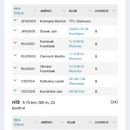
REG.
JMÉNO
KLUB
LICENCE
ČÍSLO
2FX0300
Krampla Michal
TTC Olomouc
Oddíl OS SK
JPV0505
Štorek Jan
B
Prostějov
Karásek
TJ SOKOL
PLU0301
B
František
Plumlov
TJ SOKOL
PLU0500
Černoch Martin
B
Plumlov
Otruba
TJ SOKOL
PLU0501
B
František
Plumlov
SK SKI-OB
STE0104
Poštulka Lukáš
B
Šternberk
TZL0203
Kundrata Jan
SKOB Zlín
B
H19
(24)
5.70 km, 195 m, 22
kontrol
REG.
JMÉNO
KLUB
LICENCE
ČÍSLO