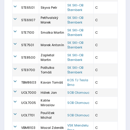
SK SKI-OB
STE6501
Skyva Petr
C
Šternberk
Petřivalský
SK SKI-OB
STE6907
C
Marek
Šternberk
SK SKI-OB
STE7100
Smolka Martin
C
Šternberk
SK SKI-OB
STE7501
Marek Antonín
C
Šternberk
Zapletal
SK SKI-OB
STE8500
C
Martin
Šternberk
Poštulka
SK SKI-OB
STE9700
C
Tomáš
Šternberk
KOS TJ Tesla
TBM8603
Kavan Tomáš
C
Brno
UOL7000
Hálek Jan
SOB Olomouc
C
Kotrle
UOL7005
SOB Olomouc
C
Miroslav
Paulíček
UOL7701
SOB Olomouc
C
Michal
VSK Mendelu
VBM8103
Mazal Zdeněk
C