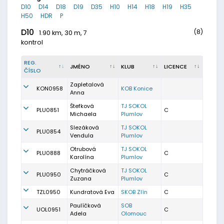
D10
D14
D18
D19
D35
H10
H14
H18
H19
H35
H50
HDR
P
D10
(8)
1.90 km, 30 m, 7
kontrol
REG.
JMÉNO
KLUB
LICENCE
ČÍSLO
Zapletalová
KON0958
KOB Konice
Anna
Štefková
TJ SOKOL
PLU0851
C
Michaela
Plumlov
Slezáková
TJ SOKOL
PLU0854
Vendula
Plumlov
Otrubová
TJ SOKOL
PLU0888
C
Karolína
Plumlov
Chytráčková
TJ SOKOL
PLU0950
C
Zuzana
Plumlov
TZL0950
Kundratová Eva
SKOB Zlín
C
Paulíčková
SOB
UOL0951
C
Adela
Olomouc