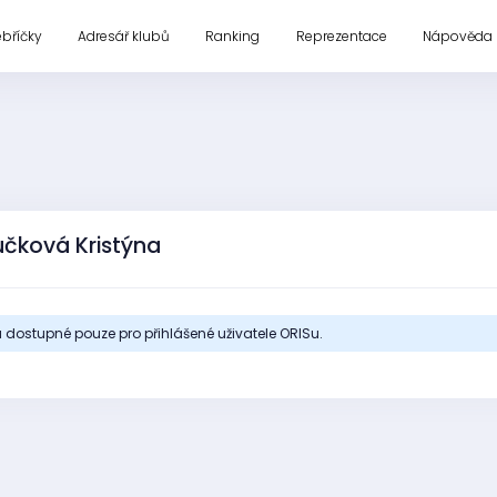
ebříčky
Adresář klubů
Ranking
Reprezentace
Nápověda
učková Kristýna
 dostupné pouze pro přihlášené uživatele ORISu.