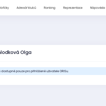
ebříčky
Adresář klubů
Ranking
Reprezentace
Nápověda
hlodková Olga
 dostupné pouze pro přihlášené uživatele ORISu.