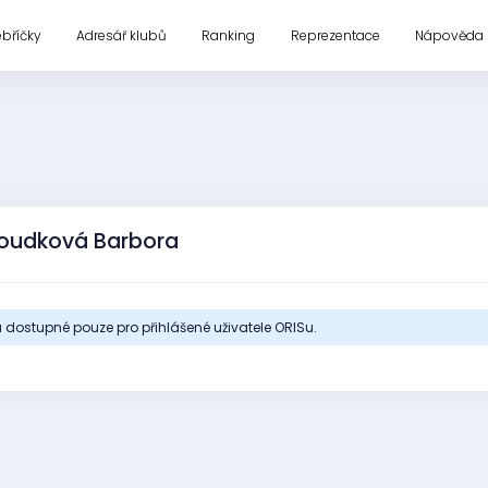
ebříčky
Adresář klubů
Ranking
Reprezentace
Nápověda
loudková Barbora
 dostupné pouze pro přihlášené uživatele ORISu.