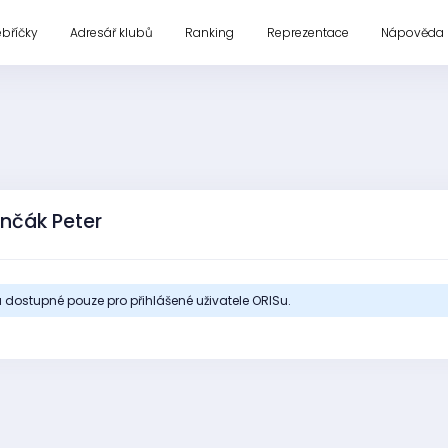
ebříčky
Adresář klubů
Ranking
Reprezentace
Nápověda
ončák Peter
 dostupné pouze pro přihlášené uživatele ORISu.