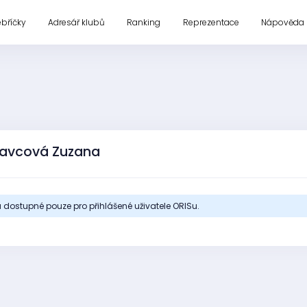
ebříčky
Adresář klubů
Ranking
Reprezentace
Nápověda
kavcová Zuzana
 dostupné pouze pro přihlášené uživatele ORISu.