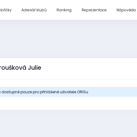
ebříčky
Adresář klubů
Ranking
Reprezentace
Nápověda
roušková Julie
 dostupné pouze pro přihlášené uživatele ORISu.