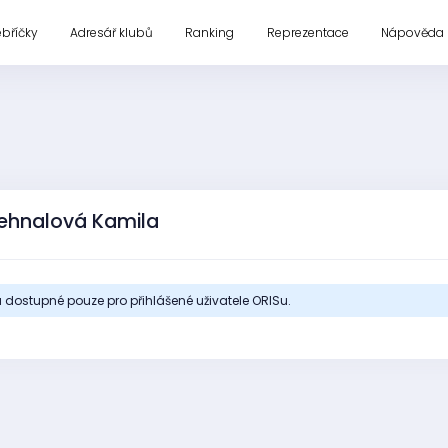
ebříčky
Adresář klubů
Ranking
Reprezentace
Nápověda
ehnalová Kamila
 dostupné pouze pro přihlášené uživatele ORISu.