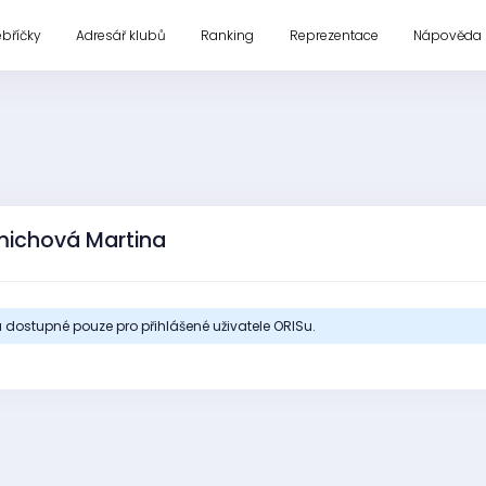
ebříčky
Adresář klubů
Ranking
Reprezentace
Nápověda
michová Martina
 dostupné pouze pro přihlášené uživatele ORISu.