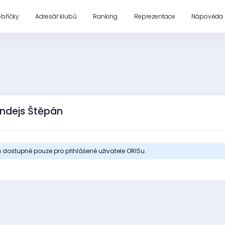
ebříčky
Adresář klubů
Ranking
Reprezentace
Nápověda
andejs Štěpán
 dostupné pouze pro přihlášené uživatele ORISu.