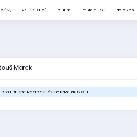
ebříčky
Adresář klubů
Ranking
Reprezentace
Nápověda
touš Marek
 dostupné pouze pro přihlášené uživatele ORISu.