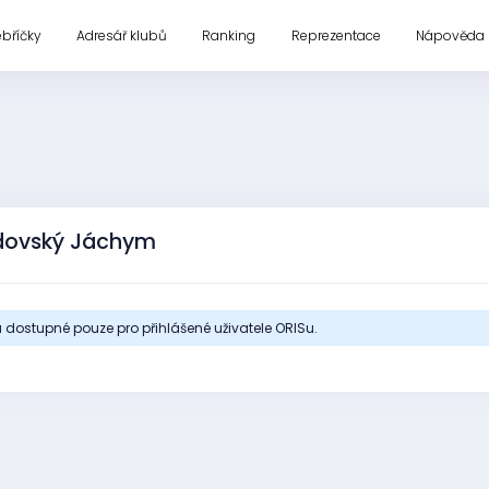
ebříčky
Adresář klubů
Ranking
Reprezentace
Nápověda
ádovský Jáchym
 dostupné pouze pro přihlášené uživatele ORISu.