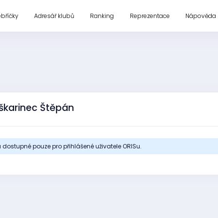
ebříčky
Adresář klubů
Ranking
Reprezentace
Nápověda
škarinec Štěpán
 dostupné pouze pro přihlášené uživatele ORISu.