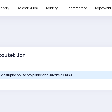
ebříčky
Adresář klubů
Ranking
Reprezentace
Nápověda
toušek Jan
 dostupné pouze pro přihlášené uživatele ORISu.