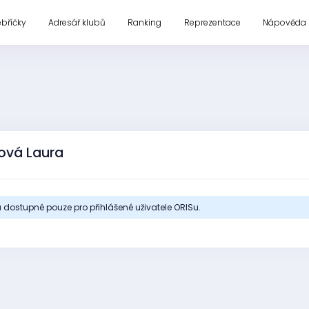
ebříčky
Adresář klubů
Ranking
Reprezentace
Nápověda
lová Laura
 dostupné pouze pro přihlášené uživatele ORISu.