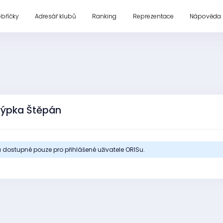
ebříčky
Adresář klubů
Ranking
Reprezentace
Nápověda
týpka Štěpán
 dostupné pouze pro přihlášené uživatele ORISu.