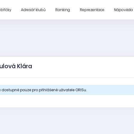
ebříčky
Adresář klubů
Ranking
Reprezentace
Nápověda
ulová Klára
 dostupné pouze pro přihlášené uživatele ORISu.