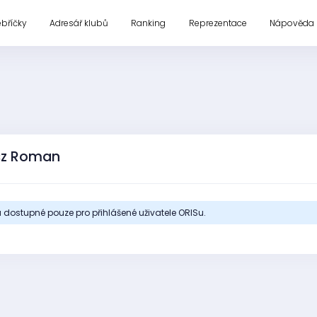
ebříčky
Adresář klubů
Ranking
Reprezentace
Nápověda
sz Roman
 dostupné pouze pro přihlášené uživatele ORISu.