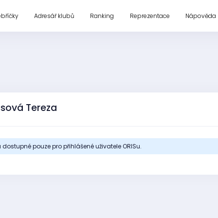
ebříčky
Adresář klubů
Ranking
Reprezentace
Nápověda
ssová Tereza
 dostupné pouze pro přihlášené uživatele ORISu.