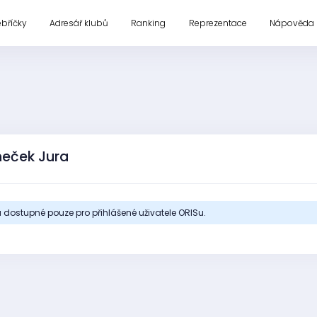
ebříčky
Adresář klubů
Ranking
Reprezentace
Nápověda
neček Jura
 dostupné pouze pro přihlášené uživatele ORISu.