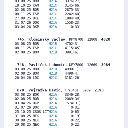
03.08.25 BOR     
H21A
    3376(27)     

18.10.25 KAM     
H21C
    3145(66)     

02.08.25 BOR     
H21A
    2875(33)     

08.11.25 FSP     
H21C
    2242(60)     

27.09.25 DKL     
H21C
    1884(48)     

31.07.26 DOK     
H21A
    1558(23)     

03.04.26 DKP     
H21A
       0(33)     

 745. Klomínský Václav
4028
, KPY8700  12808  
03.08.25 BOR     
H21B
    4702(3)      

08.11.25 FSP     
H21C
    4115(45)     

02.08.25 BOR     
H21B
    3991(6)      

 748. Pavlíček Lubomír
3984
, KPY7800  12669  
03.08.25 BOR     
H21B
    4990(1)      

02.08.25 BOR     
H21B
    4498(4)      

26.04.26 LDC     
H21C
    3181(26)     

 870. Vejražka David
2198
, KPY0401  6989  
03.08.25 BOR     
H21A
    3346(28)     

02.08.25 BOR     
H21A
    2069(34)     

03.04.26 DKP     
H21A
    1574(31)     

31.07.26 DOK     
H21A
       0(31)     

25.10.25 CSOS+LIT
H21A
       0(65)     

31.08.25 NEK     
H21A
       0(19)     

30.08.25 NEK     
H21A
       0(22)     

29.08.25 NEK     
H21A
       0(22)     
