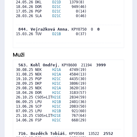
24.05.26 DKL     
D21D
    1379(8)      

18.04.26 DOR     
D21C
     949(46)     

17.05.26 PGP     
D21C
       0(14)     

28.03.26 SLA     
D21C
       0(46)     

 844. Vejražková Anna
0
, KPY0750  0  
15.03.26 TUV     
D21B
       0(37)     

Muži
 563. Kohl Ondřej
3999
, KPY8600  21194  
30.08.25 NEK     
H21A
    4749(19)     

31.08.25 NEK     
H21A
    4584(13)     

19.10.25 PGP     
H21C
    4435(30)     

28.09.25 DKP     
H21C
    3806(19)     

29.08.25 NEK     
H21A
    3620(16)     

18.04.26 DOR     
H21C
    3183(57)     

26.10.25 CSOS+LIT
H21E
    2834(59)     

06.09.25 LPU     
H21B
    2401(36)     

13.06.26 SCP     
H21C
    2083(50)     

07.09.25 LPU     
H21B
     921(60)     

25.10.25 CSOS+LIT
H21E
     767(64)     

14.06.26 FSP     
H21C
     668(29)     

 716. Bozděch Tobiáš
2552
, KPY0504  13522  