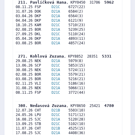
 211. Pavlíčková Hana
5962
, KPY0450  31706  
08.11.25 FSP     
D21C
    6727(22)     

31.07.26 DOK     
D21A
    6584(2)      

03.04.26 DKP     
D21A
    6564(3)      

04.04.26 DKP     
D21A
    6121(9)      

18.10.25 KAM     
D21C
    5710(23)     

02.08.25 BOR     
D21A
    5239(25)     

27.09.25 DKL     
D21C
    5110(24)     

05.04.26 DKP     
D21A
    4893(11)     

03.08.25 BOR     
D21A
    4857(24)     

 271. Kohlová Zuzana
5331
, KPY8852  28351  
29.08.25 NEK     
D21A
    5979(8)      

13.06.26 SCP     
D21C
    5853(15)     

30.08.25 NEK     
D21A
    5724(11)     

02.08.25 BOR     
D21A
    5579(21)     

03.08.25 BOR     
D21A
    5216(21)     

02.11.25 VLI     
D21C
    5186(16)     

31.08.25 NEK     
D21A
    5066(11)     

08.11.25 FSP     
D21C
    3772(44)     

 308. Nedasová Zuzana
4780
, KPY8650  25421  
12.07.26 CHT     
D21B
    5503(10)     

24.05.26 LPU     
D21C
    5171(12)     

16.08.25 SJC     
D21A
    5120(28)     

13.09.25 STB     
D21C
    5102(10)     

11.07.26 CHT     
D21B
    4525(15)     

17.08.25 SJC     
D21A
    4408(36)     
