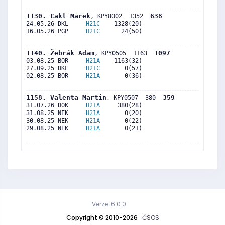
1130. Cakl Marek
638
, KPY8002  1352  
24.05.26 DKL     
H21C
    1328(20)     

16.05.26 PGP     
H21C
      24(50)     

1140. Žebrák Adam
1097
, KPY0505  1163  
03.08.25 BOR     
H21A
    1163(32)     

27.09.25 DKL     
H21C
       0(57)     

02.08.25 BOR     
H21A
       0(36)     

1158. Valenta Martin
359
, KPY0507  380  
31.07.26 DOK     
H21A
     380(28)     

31.08.25 NEK     
H21A
       0(20)     

30.08.25 NEK     
H21A
       0(22)     

29.08.25 NEK     
H21A
       0(21)     

Verze: 6.0.0
Copyright © 2010-2026
ČSOS