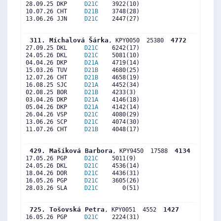
28.09.25 DKP     
D21C
    3922(10)     

10.07.26 CHT     
D21B
    3748(28)     

13.06.26 JJN     
D21C
    2447(27)     

 311. Míchalová Šárka
4772
, KPY0050  25380  
27.09.25 DKL     
D21C
    6242(17)     

24.05.26 DKL     
D21C
    5081(10)     

04.04.26 DKP     
D21A
    4719(14)     

15.03.26 TUV     
D21B
    4680(25)     

12.07.26 CHT     
D21B
    4658(19)     

16.08.25 SJC     
D21A
    4452(34)     

02.08.25 BOR     
D21B
    4233(3)      

03.04.26 DKP     
D21A
    4146(18)     

05.04.26 DKP     
D21A
    4142(14)     

26.04.26 VSP     
D21C
    4080(29)     

13.06.26 SCP     
D21C
    4074(30)     

11.07.26 CHT     
D21B
    4048(17)     

 429. Mašíková Barbora
4134
, KPY9450  17588  
17.05.26 PGP     
D21C
    5011(9)      

24.05.26 DKL     
D21C
    4536(14)     

18.04.26 DOR     
D21C
    4436(31)     

16.05.26 PGP     
D21C
    3605(26)     

28.03.26 SLA     
D21C
       0(51)     

 725. Tošovská Petra
1427
, KPY0051  4552  
16.05.26 PGP     
D21C
    2224(31)     
