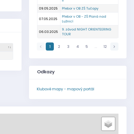
II
09.05.2025
Přebor v OB ZŠ Tučapy
Přebor v OB - ZŠ Planá nad
07.05.2025
Lužnicí
9. závod NIGHT ORIENTEERING
06.03.2025
TOUR
1
2
3
4
5
…
12
Odkazy
Klubové mapy - mapový portál