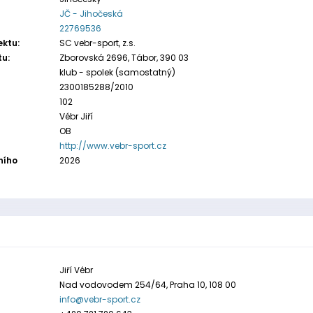
JČ - Jihočeská
22769536
ektu:
SC vebr-sport, z.s.
tu:
Zborovská 2696, Tábor, 390 03
klub - spolek (samostatný)
2300185288/2010
102
Vébr Jiří
OB
http://www.vebr-sport.cz
ního
2026
Jiří Vébr
Nad vodovodem 254/64, Praha 10, 108 00
info@vebr-sport.cz