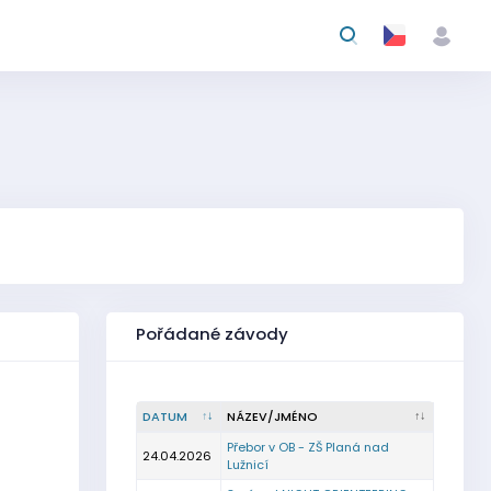
Pořádané závody
DATUM
NÁZEV/JMÉNO
Přebor v OB - ZŠ Planá nad
24.04.2026
Lužnicí