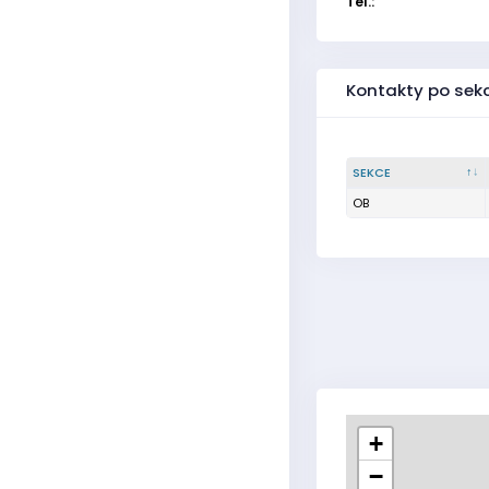
Tel.:
Kontakty po sek
SEKCE
OB
+
−