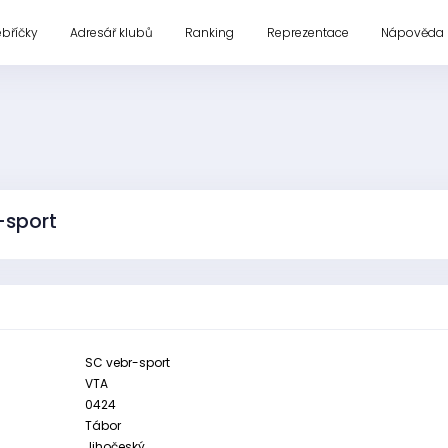
ebříčky
Adresář klubů
Ranking
Reprezentace
Nápověda
-sport
SC vebr-sport
VTA
0424
Tábor
Jihočeský