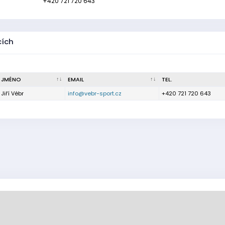
+420 721 720 643
cích
JMÉNO
EMAIL
TEL.
Jiří Vébr
info@vebr-sport.cz
+420 721 720 643