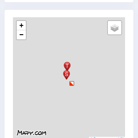
+
−
T
S