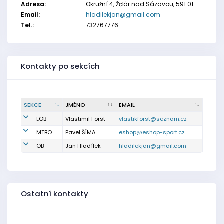
Adresa:
Okružní 4, Žďár nad Sázavou, 591 01
Email:
hladilekjan@gmail.com
Tel.:
732767776
Kontakty po sekcích
SEKCE
JMÉNO
EMAIL
LOB
Vlastimil Forst
vlastikforst@seznam.cz
MTBO
Pavel ŠÍMA
eshop@eshop-sport.cz
OB
Jan Hladílek
hladilekjan@gmail.com
Ostatní kontakty