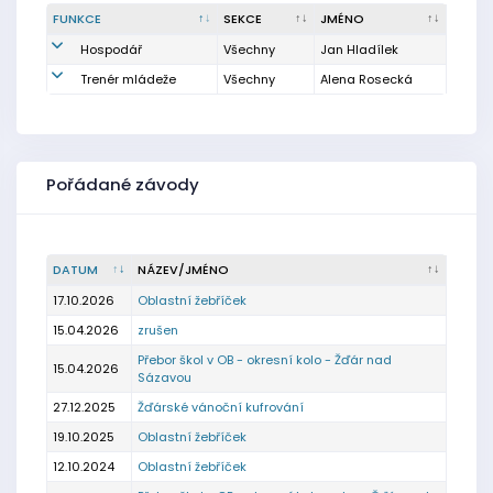
FUNKCE
SEKCE
JMÉNO
Hospodář
Všechny
Jan Hladílek
Trenér mládeže
Všechny
Alena Rosecká
Pořádané závody
DATUM
NÁZEV/JMÉNO
17.10.2026
Oblastní žebříček
15.04.2026
zrušen
Přebor škol v OB - okresní kolo - Žďár nad
15.04.2026
Sázavou
27.12.2025
Žďárské vánoční kufrování
19.10.2025
Oblastní žebříček
12.10.2024
Oblastní žebříček