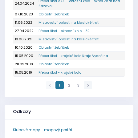
Přebor škol v OB - okresní kolo - okres Žďár nad
24.04.2024
Sázavou
07.10.2023
Oblastní žebříček
11.06.2022
Mistrovství oblasti na klasické trati
27.04.2022
Přebor škol - okresní kolo - ZR
13.06.2021
Mistrovství oblasti na klasické trati
10.10.2020
Oblastní žebříček
15.05.2020
Přebor škol - krajské kolo Kraje Vysočina
28.09.2019
Oblastní žebříček
15.05.2019
Přebor škol - krajské kolo
1
2
3
Odkazy
Klubové mapy - mapový portál