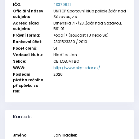
IČO:
43379621
Oficiální název
UNITOP Sportovní klub policie Žďár nad
subjektu:
Sázavou, z.s.
Adresa sídla
Brněnská 717/23, Žďár nad Sázavou,
subjektu:
591 01
Právní forma:
>oddíl< (součást TJ nebo SK)
Bankovní účet:
2301523330 / 2010
Počet členů:
51
Vedoucí klubu:
Hladílek Jan
Sekce:
OB, LOB, MTBO
WWW:
http://www.skp-zdar.cz/
Poslední
2026
platba ročního
příspěvku za
rok:
Kontakt
Jméno:
Jan Hladílek