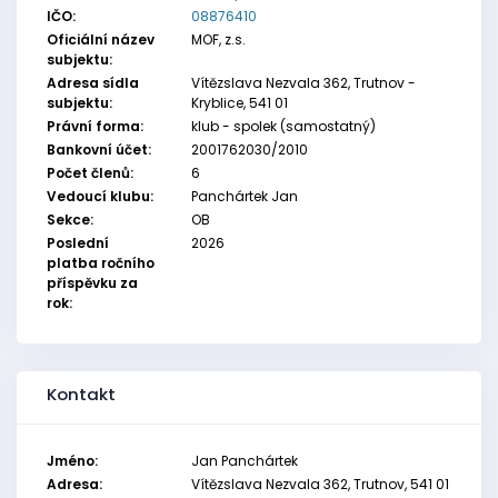
IČO:
08876410
Oficiální název
MOF, z.s.
subjektu:
Adresa sídla
Vítězslava Nezvala 362, Trutnov -
subjektu:
Kryblice, 541 01
Právní forma:
klub - spolek (samostatný)
Bankovní účet:
2001762030/2010
Počet členů:
6
Vedoucí klubu:
Panchártek Jan
Sekce:
OB
Poslední
2026
platba ročního
příspěvku za
rok:
Kontakt
Jméno:
Jan Panchártek
Adresa:
Vítězslava Nezvala 362, Trutnov, 541 01