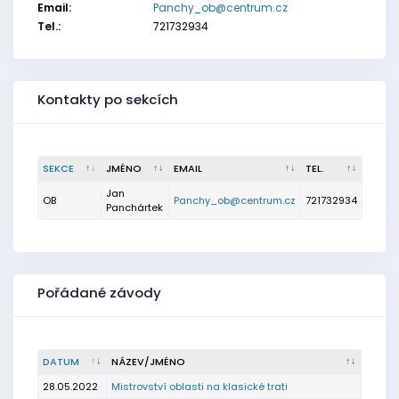
Email:
Panchy_ob@centrum.cz
Tel.:
721732934
Kontakty po sekcích
SEKCE
JMÉNO
EMAIL
TEL.
Jan
OB
Panchy_ob@centrum.cz
721732934
Panchártek
Pořádané závody
DATUM
NÁZEV/JMÉNO
28.05.2022
Mistrovství oblasti na klasické trati