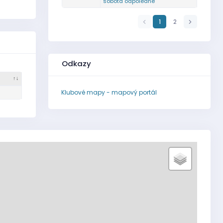
sobota odpoledne
1
2
Odkazy
Klubové mapy - mapový portál