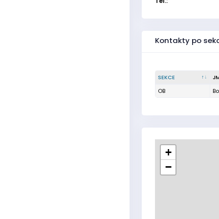
Tel.:
Kontakty po sek
SEKCE
J
OB
Bo
+
−