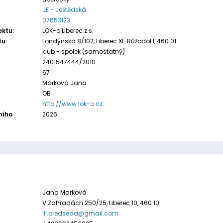
JE - Ještědská
07653123
ektu:
LOK-o Liberec z.s.
tu:
Londýnská 8/102, Liberec XI-Růžodol I, 460 01
klub - spolek (samostatný)
2401547444/2010
67
Marková Jana
OB
http://www.lok-o.cz
ního
2026
Jana Marková
V Zahradách 250/25, Liberec 10, 460 10
lli.predseda@gmail.com