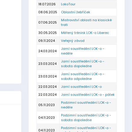
18.07.2026
LokoTour
08.06.2025
Oblastní žebříček
Mistrovství oblasti na klasické
07.06.2025
trati
30.05.2025
Měřený trénink LOK-o Liberec
09.11.2024
Veřejný závod
Jarní soustředění LOK-o -
24.03.2024
neděle
Jarní soustředění LOK-o -
23.03.2024
sobota dopoledne
Jarní soustředění LOK-o -
23.03.2024
sobota odpoledne
22.03.2024
Jarní soustředění LOK-o
22.03.2024
Jarní soustředění LOK-o - pátek
Podzimní soustředění LOK-o -
05.11.2023
neděle
Podzimní soustředění LOK-o -
04.11.2023
sobota dopoledne
Podzimní soustředění LOK-o -
04.11.2023