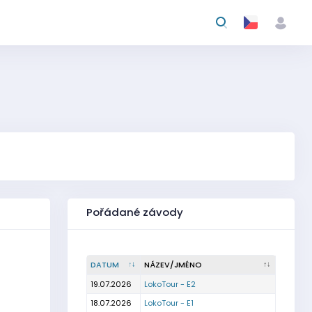
Pořádané závody
DATUM
NÁZEV/JMÉNO
19.07.2026
LokoTour - E2
18.07.2026
LokoTour - E1