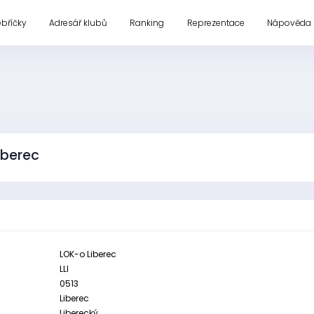
ebříčky
Adresář klubů
Ranking
Reprezentace
Nápověda
iberec
LOK-o Liberec
LLI
0513
Liberec
Liberecký