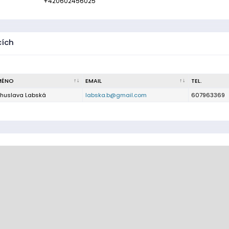
+420602456025
cích
MÉNO
EMAIL
TEL.
huslava Labská
labska.b@gmail.com
607963369