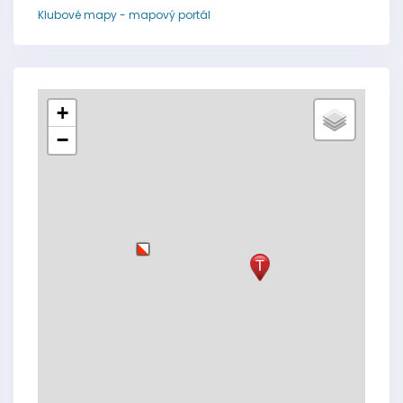
Klubové mapy - mapový portál
+
−
T