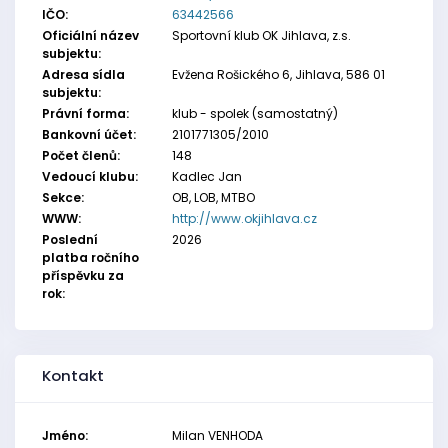
IČO:
63442566
Oficiální název
Sportovní klub OK Jihlava, z.s.
subjektu:
Adresa sídla
Evžena Rošického 6, Jihlava, 586 01
subjektu:
Právní forma:
klub - spolek (samostatný)
Bankovní účet:
2101771305/2010
Počet členů:
148
Vedoucí klubu:
Kadlec Jan
Sekce:
OB, LOB, MTBO
WWW:
http://www.okjihlava.cz
Poslední
2026
platba ročního
příspěvku za
rok:
Kontakt
Jméno:
Milan VENHODA