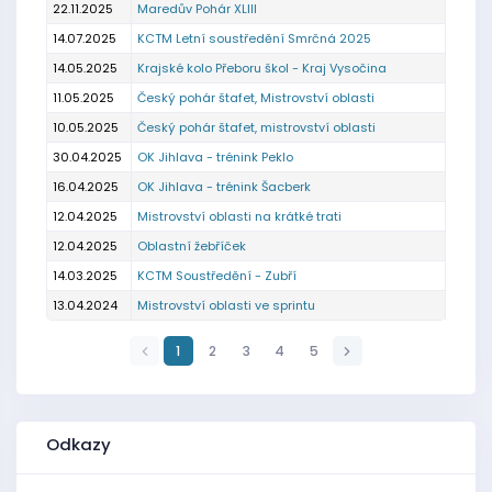
22.11.2025
Maredův Pohár XLIII
14.07.2025
KCTM Letní soustředění Smrčná 2025
14.05.2025
Krajské kolo Přeboru škol - Kraj Vysočina
11.05.2025
Český pohár štafet, Mistrovství oblasti
10.05.2025
Český pohár štafet, mistrovství oblasti
30.04.2025
OK Jihlava - trénink Peklo
16.04.2025
OK Jihlava - trénink Šacberk
12.04.2025
Mistrovství oblasti na krátké trati
12.04.2025
Oblastní žebříček
14.03.2025
KCTM Soustředění - Zubří
13.04.2024
Mistrovství oblasti ve sprintu
1
2
3
4
5
Odkazy