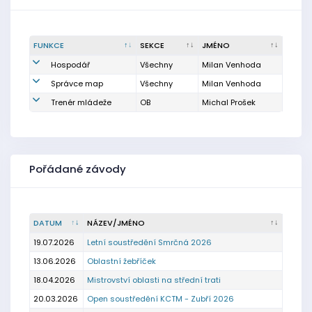
FUNKCE
SEKCE
JMÉNO
Hospodář
Všechny
Milan Venhoda
Správce map
Všechny
Milan Venhoda
Trenér mládeže
OB
Michal Prošek
Pořádané závody
DATUM
NÁZEV/JMÉNO
19.07.2026
Letní soustředění Smrčná 2026
13.06.2026
Oblastní žebříček
18.04.2026
Mistrovství oblasti na střední trati
20.03.2026
Open soustředění KCTM - Zubří 2026