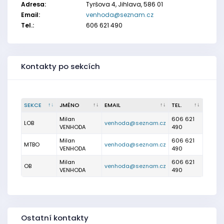
Adresa:
Tyršova 4, Jihlava, 586 01
Email:
venhoda@seznam.cz
Tel.:
606 621 490
Kontakty po sekcích
SEKCE
JMÉNO
EMAIL
TEL.
Milan
606 621
LOB
venhoda@seznam.cz
VENHODA
490
Milan
606 621
MTBO
venhoda@seznam.cz
VENHODA
490
Milan
606 621
OB
venhoda@seznam.cz
VENHODA
490
Ostatní kontakty