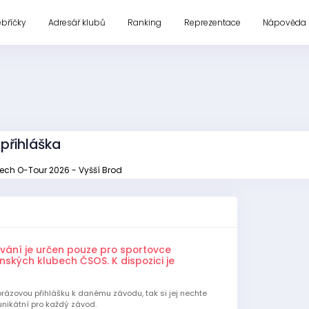
ebříčky
Adresář klubů
Ranking
Reprezentace
Nápověda
přihláška
ech O-Tour 2026 - Vyšší Brod
ování je určen pouze pro sportovce
nských klubech ČSOS. K dispozici je
orázovou přihlášku k danému závodu, tak si jej nechte
unikátní pro každý závod.