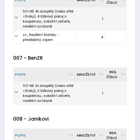
POPIS
MNOŽSTVÍ
ČÍSLO
SO-NE 4x dospělý (nebo dítě
>3roky), 4 lůžkový pokoj s
1
koupelnou;, sobotní večeře,
nedělní snídaně
zz_Nedělní štafety -
4
předběžný zájem
007 - BenZR
REG.
POPIS
MNOŽSTVÍ
ČÍSLO
SO-NE 2x dospělý (nebo dítě
>3roky), 2 lůžkový pokoj s
1
koupelnou;, sobotní večeře,
nedělní snídaně
008 - Janikovi
REG.
POPIS
MNOŽSTVÍ
ČÍSLO