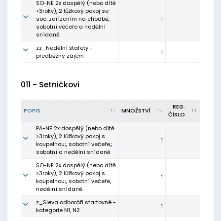
SO-NE 2x dospělý (nebo dítě
>3roky), 2 lůžkový pokoj se
soc. zařízením na chodbě,
1
sobotní večeře a nedělní
snídaně
zz_Nedělní štafety -
1
předběžný zájem
011 - Setničkovi
REG.
POPIS
MNOŽSTVÍ
ČÍSLO
PA-NE 2x dospělý (nebo dítě
>3roky), 2 lůžkový pokoj s
1
koupelnou;, sobotní večeře,;
sobotní a nedělní snídaně
SO-NE 2x dospělý (nebo dítě
>3roky), 2 lůžkový pokoj s
1
koupelnou;, sobotní večeře,
nedělní snídaně
z_Sleva odboráři startovné -
1
kategorie N1, N2