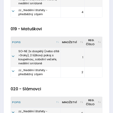
nedělní snídaně
zz_Nedělní štafety -
4
předběžný zájem
019 - Matuškovi
REG.
POPIS
MNOŽSTVÍ
ČÍSLO
SO-NE 2x dospělý (nebo dítě
>3roky), 2 lůžkový pokoj s
1
koupelnou;, sobotní večeře,
nedělní snídaně
zz_Nedělní štafety -
2
předběžný zájem
020 - Slámovci
REG.
POPIS
MNOŽSTVÍ
ČÍSLO
zz_Nedělní štafety -