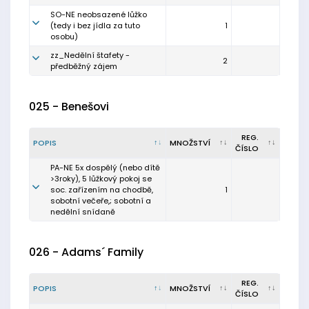
SO-NE neobsazené lůžko
(tedy i bez jídla za tuto
1
osobu)
zz_Nedělní štafety -
2
předběžný zájem
025 - Benešovi
REG.
POPIS
MNOŽSTVÍ
ČÍSLO
PA-NE 5x dospělý (nebo dítě
>3roky), 5 lůžkový pokoj se
soc. zařízením na chodbě,
1
sobotní večeře,; sobotní a
nedělní snídaně
026 - Adams´ Family
REG.
POPIS
MNOŽSTVÍ
ČÍSLO