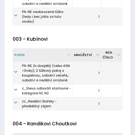
sobotní a nedělní snídaně
PA-NE neobsazené lůžko
(tedy i bez jídla za tuto
1
osobu)
003 - Kubínovi
REG.
POPIS
MNOŽSTVÍ
ČÍSLO
PA-NE 2x dospělý (nebo dítě
>3roky), 2 lůžkový pokoj s
1
koupelnou;, sobotní večeře,;
sobotní a nedělní snídaně
z_Sleva odboráři startovné -
1
kategorie N1, N2
zz_Nedělní štafety -
1
předběžný zájem
004 - Randikovi Choutkovi