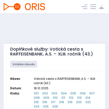
Doplňkové služby: Votická cesta s
RAIFFEISENBANK, A.S. – XLIII. ročník (43.)
Stránka závodu
Název:
Votická cesta s RAIFFEISENBANK, A.S. – XLIII.
ročník (43.)
Datum:
18.10.2025
Kluby:
001
002
003
004
005
006
007
008
009
010
011
012
013
014
015
016
017
018
019
020
022
024
025
026