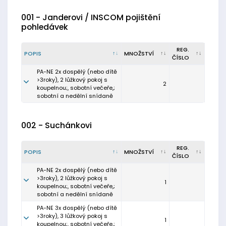
001 - Janderovi / INSCOM pojištění
pohledávek
REG.
POPIS
MNOŽSTVÍ
ČÍSLO
PA-NE 2x dospělý (nebo dítě
>3roky), 2 lůžkový pokoj s
2
koupelnou;, sobotní večeře,;
sobotní a nedělní snídaně
002 - Suchánkovi
REG.
POPIS
MNOŽSTVÍ
ČÍSLO
PA-NE 2x dospělý (nebo dítě
>3roky), 2 lůžkový pokoj s
1
koupelnou;, sobotní večeře,;
sobotní a nedělní snídaně
PA-NE 3x dospělý (nebo dítě
>3roky), 3 lůžkový pokoj s
1
koupelnou;, sobotní večeře,;