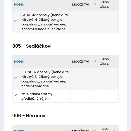
REG.
POPIS
MNOŽSTVÍ
ČÍSLO
PA-NE 4x dospělý (nebo dítě
>3roky), 4 lůžkový pokoj s
1
koupelnou;, sobotní večeře,;
sobotní a nedělní snídaně
005 - Sedláčkovi
REG.
POPIS
MNOŽSTVÍ
ČÍSLO
SO-NE 3x dospělý (nebo dítě
>3roky), 3 lůžkový pokoj s
1
koupelnou;, sobotní večeře,
nedělní snídaně
zz_Nedělní štafety -
3
předběžný zájem
006 - Němcovi
REG.