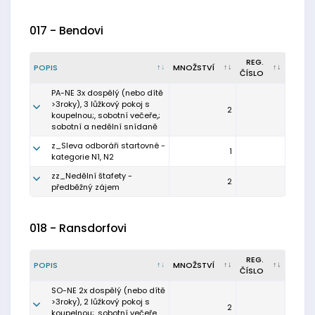
017 - Bendovi
REG.
POPIS
MNOŽSTVÍ
ČÍSLO
PA-NE 3x dospělý (nebo dítě
>3roky), 3 lůžkový pokoj s
2
koupelnou;, sobotní večeře,;
sobotní a nedělní snídaně
z_Sleva odboráři startovné -
1
kategorie N1, N2
zz_Nedělní štafety -
2
předběžný zájem
018 - Ransdorfovi
REG.
POPIS
MNOŽSTVÍ
ČÍSLO
SO-NE 2x dospělý (nebo dítě
>3roky), 2 lůžkový pokoj s
2
koupelnou;, sobotní večeře,