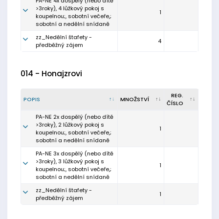
PA-NE 4x dospělý (nebo dítě
>3roky), 4 lůžkový pokoj s
1
koupelnou;, sobotní večeře,;
sobotní a nedělní snídaně
zz_Nedělní štafety -
4
předběžný zájem
014 - Honajzrovi
REG.
POPIS
MNOŽSTVÍ
ČÍSLO
PA-NE 2x dospělý (nebo dítě
>3roky), 2 lůžkový pokoj s
1
koupelnou;, sobotní večeře,;
sobotní a nedělní snídaně
PA-NE 3x dospělý (nebo dítě
>3roky), 3 lůžkový pokoj s
1
koupelnou;, sobotní večeře,;
sobotní a nedělní snídaně
zz_Nedělní štafety -
1
předběžný zájem