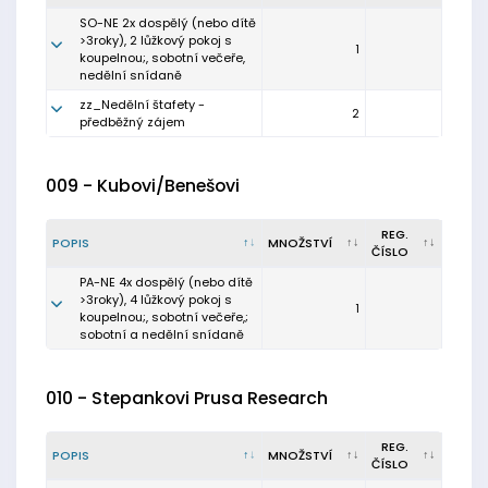
SO-NE 2x dospělý (nebo dítě
>3roky), 2 lůžkový pokoj s
1
koupelnou;, sobotní večeře,
nedělní snídaně
zz_Nedělní štafety -
2
předběžný zájem
009 - Kubovi/Benešovi
REG.
POPIS
MNOŽSTVÍ
ČÍSLO
PA-NE 4x dospělý (nebo dítě
>3roky), 4 lůžkový pokoj s
1
koupelnou;, sobotní večeře,;
sobotní a nedělní snídaně
010 - Stepankovi Prusa Research
REG.
POPIS
MNOŽSTVÍ
ČÍSLO