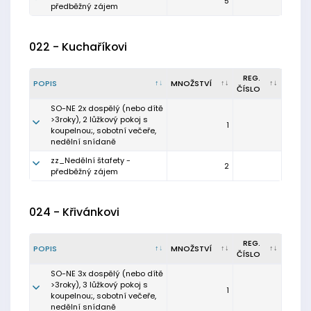
5
předběžný zájem
022 - Kuchaříkovi
REG.
POPIS
MNOŽSTVÍ
ČÍSLO
SO-NE 2x dospělý (nebo dítě
>3roky), 2 lůžkový pokoj s
1
koupelnou;, sobotní večeře,
nedělní snídaně
zz_Nedělní štafety -
2
předběžný zájem
024 - Křivánkovi
REG.
POPIS
MNOŽSTVÍ
ČÍSLO
SO-NE 3x dospělý (nebo dítě
>3roky), 3 lůžkový pokoj s
1
koupelnou;, sobotní večeře,
nedělní snídaně