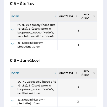
015 - Štefkovi
REG.
POPIS
MNOŽSTVÍ
ČÍSLO
PA-NE 2x dospělý (nebo dítě
>3roky), 2 lůžkový pokoj s
1
koupelnou;, sobotní večeře,;
sobotní a nedělní snídaně
zz_Nedělní štafety -
1
předběžný zájem
016 - Janečkovi
REG.
POPIS
MNOŽSTVÍ
ČÍSLO
SO-NE 2x dospělý (nebo dítě
>3roky), 2 lůžkový pokoj s
1
koupelnou;, sobotní večeře,
nedělní snídaně
zz_Nedělní štafety -
2
předběžný zájem