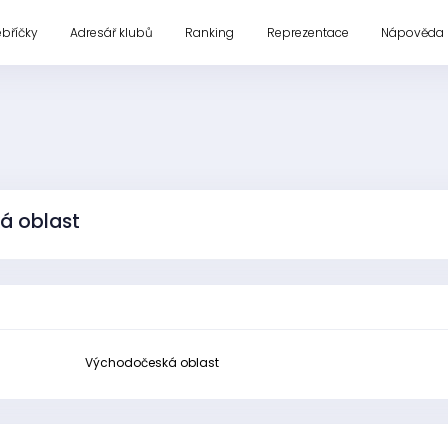
ebříčky
Adresář klubů
Ranking
Reprezentace
Nápověda
á oblast
Východočeská oblast