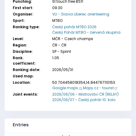
Punching:
SI touch free BS11
First start:
09:30
Organiser:
VLI - Slavia Liberec orienteering
Sport:
MTBO
Ranking type:
Český pohár MTBO 2026
Český Pohár MTBO - červená skupina
Level:
MČR - Czech champs
Region:
ČR - ČR
Discipline:
SP - Sprint
Rank.
1.05
coefficient:
Ranking date:
2026/05/31
Used map:
Location:
50.704458018354,14.844767110153:
Google maps
,
Mapy.cz - tourist
Joint events:
2026/06/06 - Mistrovství ČR (RELAY)
2026/06/07 - Český pohár 10. kolo
Entries