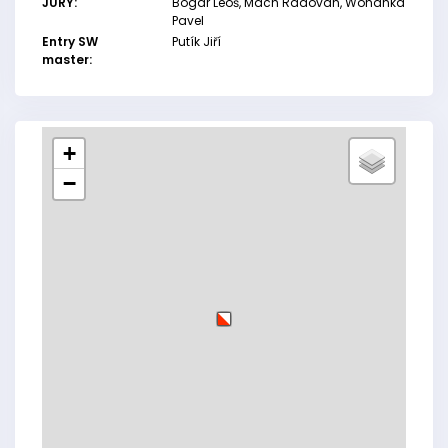
JURY:
Bogar Leoš, Mach Radovan, Wohanka
Pavel
Entry SW
Putík Jiří
master:
+
−