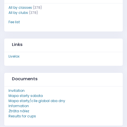
All by classes
(378)
All by clubs
(378)
Fee list
Links
Livelox
Documents
Invitation
Mapa starty sobota
Mapa starty/cíle global oba dny
Information
Ztráta nález
Results for cups