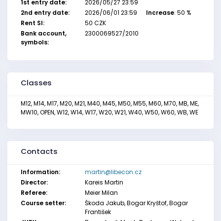
1st entry date:
2026/05/27 23:59
2nd entry date:
2026/06/01 23:59
Increase
: 50 %
Rent SI:
50 CZK
Bank account,
2300069527/2010
symbols:
Classes
M12, M14, M17, M20, M21, M40, M45, M50, M55, M60, M70, MB, ME,
MW10, OPEN, W12, W14, W17, W20, W21, W40, W50, W60, WB, WE
Contacts
Information:
martin@libecon.cz
Director:
Kareis Martin
Referee:
Meier Milan
Course setter:
Škoda Jakub, Bogar Kryštof, Bogar
František