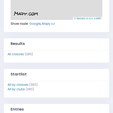
© Seznam.cz a.s. a další
Show route:
Google
,
Mapy.cz
Results
All classes
(385)
Startlist
All by classes
(380)
All by clubs
(380)
Entries