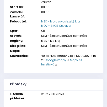
Zábřeh
Start 00:
08:00
Závodní
08:00
kancelář:
Pořadatel:
MSK - Moravskoslezský kraj
MOV - SKOB Ostrava
Sport:
OB
Úroveň:
SEM - Školení, schůze, semináře
Regiony:
MSK - MS kraj
Disciplína:
SEM - Školení, schůze, semináře
Mapa:
Souřadnice:
49.78710174560547,18.2432003021240
23:
Google mapy
,
Mapy.cz -
turistická
Přihlášky
1. termín
12.02.2018 23:59
přihlášek: