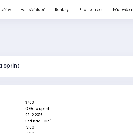
ebříčky
Adresář klubů
Ranking
Reprezentace
Nápověda
 sprint
3703
O´Gala sprint
03.12.2016
Ústí nad Orlicí
13:00