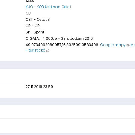
12:30
KUO - KOB Ústí nad Orlicí
OB
OST - Ostatní
ČR - ČR
SP - Sprint
O´GALA, 1:4 000, e = 2 m, podzim 2016
49.9734992980957,16.39259910583496:
Google mapy
,
Ma
- turistická
27.11.2016 23:59