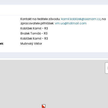
Kontakt na ředitele závodu:
kamil.koblizek@seznam.cz
, na
zpracovatele přihlášek:
vm.uo@hotmail.com
Koblížek Kamil - R3
Brožek Tomáš - R3
Koblížek Kamil - R3
ek:
Mutinský Viktor