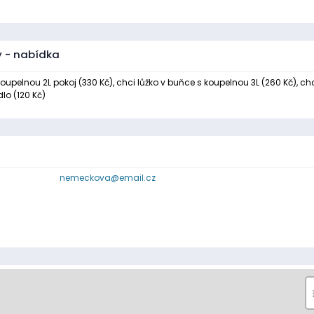
y - nabídka
koupelnou 2L pokoj (330 Kč), chci lůžko v buňce s koupelnou 3L (260 Kč), ch
lo (120 Kč)
nemeckova@email.cz