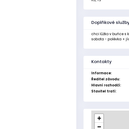
Doplňkové služb
chci lůžko v buňce s 
sobota - polévka + jíd
Kontakty
Informace:
Ředitel závodu:
Hlavní rozhodčí:
Stavitel tratí:
+
−