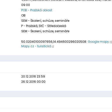
09:00
POB - Pražská oblast
OB
SEM - Školení, schůze, semináře
P - Pražská, StČ - Středočeská
SEM - Školení, schůze, semináře
50.02040100097656,14.494600296020508:
Google mapy
Mapy.cz - turistická
20.12.2016 23:59
26.12.2016 00:00