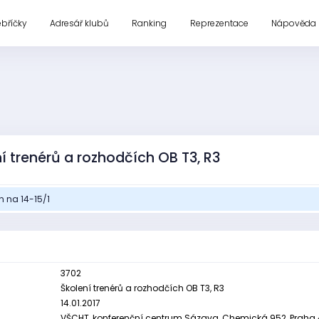
ebříčky
Adresář klubů
Ranking
Reprezentace
Nápověda
í trenérů a rozhodčích OB T3, R3
 na 14-15/1
3702
Školení trenérů a rozhodčích OB T3, R3
14.01.2017
VŠCHT, konferenční centrum Sázava, Chemická 952, Praha 