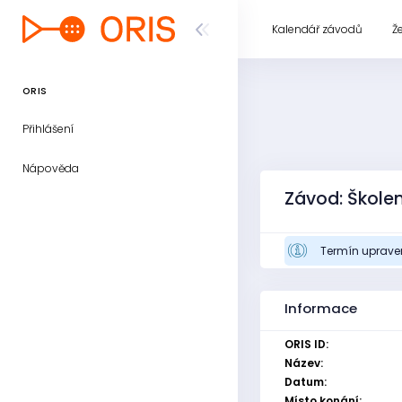
Kalendář závodů
Ž
ORIS
Přihlášení
Nápověda
Závod: Školen
Termín upraven
Informace
ORIS ID:
Název:
Datum:
Místo konání: