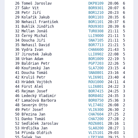
 26 Tomeš Jaroslav                 
DKP8109
  20:06  6357  7
 27 Šákr Vít                       
BOR9301
  20:07  6348  6
 28 Petr Jiří                      
BOR1210
  20:23  6196   
 29 Kolařík Jakub                  
BOR1103
  20:35  6083   
 30 Nehasil František              
BOR1101
  20:37  6064   
 31 Buklík Jindřich                
ROU9303
  20:39  6045  5
 32 Mellan Jonáš                   
TUR0308
  21:11  5742  1
 33 Černý Michal                   
LLI9000
  21:11  5742  6
 34 Doucha Jiří                    
SNA7105
  21:11  5742  6
 35 Nehasil David                  
BOR7713
  21:21  5647  6
 36 Vydra Ivan                     
CHA6600
  21:43  5439  6
 37 Jiroutek Jakub                 
LLI0902
  22:08  5202   
 38 Urban Adam                     
BOR1009
  22:19  5098   
 39 Baldrian Petr                  
PGP7203
  22:26  5031  6
 40 Kouřimský Jan                  
SLA7200
  23:15  4567  6
 41 Doucha Tomáš                   
SNA0801
  23:16  4558   
 42 Kruliš Petr                    
VLI6901
  23:40  4331  4
 43 Hrádek Vojtěch                 
ROU1000
  24:11  4037   
 44 Fürst Aleš                     
LLI6801
  24:22  3933  5
 45 Rejman Josef                   
BOR7415
  24:25  3905  4
 46 Ledecký Vladimír               
BOR8402
  24:35  3810  6
 47 Lamačová Barbora               
BOR0750
  25:36  3232   
 48 Severýn Otto                   
VLI7402
  26:08  2929  2
 49 Petr Josef                     
VLI6300
  26:30  2721  1
 50 Březina Jan                    
CHA7604
  27:25  2200  5
 51 Danko Tomáš                    
CHA7200
  27:28  2172  4
 52 Sedláček Jaroslav              
ROZ6801
  28:16  1717  3
 53 Hrdlička Jan                   
SLA0200
  28:27  1613   
 54 Přinda Oldřich                 
VLI5101
  29:03  1272  4
 55 Šašek Jan                      
LTP7308
  29:15  1158  2