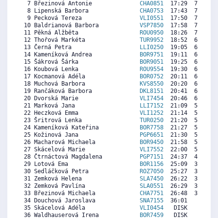
  7 Březinová Antonie              
CHA0851
  17:29  7626  2
  8 Lipenská Barbora               
CHA0753
  17:43  7511  7
  9 Pecková Tereza                 
VLI0551
  17:50  7454  2
 10 Baldrianová Barbora            
VSP7850
  17:58  7388  9
 11 Pěkná Alžběta                  
ROU0950
  18:26  7159   
 12 Thořová Markéta                
TUR9952
  18:52  6945  7
 13 Černá Petra                    
LLI0250
  19:05  6839  5
 14 Kameníková Andrea              
BOR9751
  19:11  6790  6
 15 Šákrová Šárka                  
BOR9051
  19:25  6675  4
 16 Koubová Lenka                  
ROU9554
  19:30  6634  6
 17 Kocmanová Adéla                
BOR0752
  20:11  6297  1
 18 Muchová Barbora                
KVS8550
  20:20  6224  5
 19 Rančáková Barbora              
DKL8151
  20:41  6051  3
 20 Dvorská Marie                  
VLI7454
  20:46  6010  6
 21 Marková Jana                   
LLI7152
  21:09  5822  5
 22 Heczková Emma                  
VLI1252
  21:14  5781  1
 23 Šritrová Lenka                 
TUR0250
  21:20  5731  5
 24 Kameníková Kateřina            
BOR7758
  21:27  5674  5
 25 Kožinová Jana                  
PGP6651
  21:30  5649  6
 26 Macharová Michaela             
BOR9450
  21:58  5420  4
 27 Skácelová Marie                
VLI7552
  22:00  5403  6
 28 Čtrnáctová Magdalena           
PGP7151
  24:37  4115  5
 29 Lotová Ema                     
BOR1156
  25:09  3853   
 30 Sedláčková Petra               
ROZ7050
  25:27  3705  3
 31 Zemková Helena                 
SLA7450
  26:22  3254  3
 32 Zemková Pavlína                
SLA0551
  26:29  3197  1
 33 Březinová Michaela             
CHA7751
  26:48  3041  5
 34 Douchová Jaroslava             
SNA7155
  36:01     0  2
 35 Skácelová Adéla                
VLI0454
   DISK     0  7
 36 Waldhauserová Irena            
BOR7459
   DISK     0  5