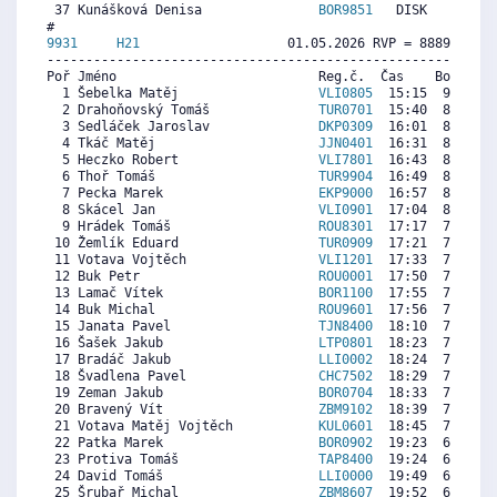
 37 Kunášková Denisa               
BOR9851
   DISK     0   
9931     
H21
                   01.05.2026 RVP = 8889/8889 
----------------------------------------------------------
Poř Jméno                          Reg.č.  Čas    Body  Ra
  1 Šebelka Matěj                  
VLI0805
  15:15  9113  4
  2 Drahoňovský Tomáš              
TUR0701
  15:40  8876  8
  3 Sedláček Jaroslav              
DKP0309
  16:01  8677  8
  4 Tkáč Matěj                     
JJN0401
  16:31  8393  9
  5 Heczko Robert                  
VLI7801
  16:43  8280  9
  6 Thoř Tomáš                     
TUR9904
  16:49  8223  8
  7 Pecka Marek                    
EKP9000
  16:57  8147  7
  8 Skácel Jan                     
VLI0901
  17:04  8081  1
  9 Hrádek Tomáš                   
ROU8301
  17:17  7958  7
 10 Žemlík Eduard                  
TUR0909
  17:21  7920  6
 11 Votava Vojtěch                 
VLI1201
  17:33  7806   
 12 Buk Petr                       
ROU0001
  17:50  7645  8
 13 Lamač Vítek                    
BOR1100
  17:55  7598   
 14 Buk Michal                     
ROU9601
  17:56  7588  8
 15 Janata Pavel                   
TJN8400
  18:10  7456  7
 16 Šašek Jakub                    
LTP0801
  18:23  7333  1
 17 Bradáč Jakub                   
LLI0002
  18:24  7323  6
 18 Švadlena Pavel                 
CHC7502
  18:29  7276  7
 19 Zeman Jakub                    
BOR0704
  18:33  7238  2
 20 Bravený Vít                    
ZBM9102
  18:39  7181  7
 21 Votava Matěj Vojtěch           
KUL0601
  18:45  7124  7
 22 Patka Marek                    
BOR0902
  19:23  6764   
 23 Protiva Tomáš                  
TAP8400
  19:24  6755  1
 24 David Tomáš                    
LLI0000
  19:49  6518   
 25 Šrubař Michal                  
ZBM8607
  19:52  6490  6