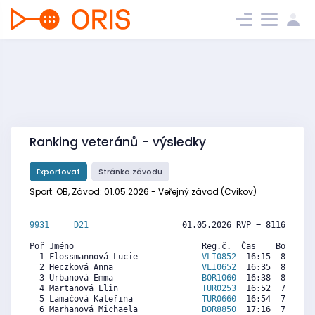
Ranking veteránů - výsledky
Exportovat
Stránka závodu
Sport: OB, Závod: 01.05.2026 - Veřejný závod (Cvikov)
9931     
D21
                   01.05.2026 RVP = 8116/8116 
----------------------------------------------------------
Poř Jméno                          Reg.č.  Čas    Body  Ra
  1 Flossmannová Lucie             
VLI0852
  16:15  8233  3
  2 Heczková Anna                  
VLI0652
  16:35  8069  1
  3 Urbanová Emma                  
BOR1060
  16:38  8045   
  4 Martanová Elin                 
TUR0253
  16:52  7930  7
  5 Lamačová Kateřina              
TUR0660
  16:54  7913  7
  6 Marhanová Michaela             
BOR8850
  17:16  7733  5