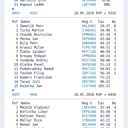
 20 Hartvich Otto                  
OPI6900
   DISK     0  5
 21 Kapoun Luděk                   
LBE7400
    DNS     0  1
9897     
H55C
                  16.05.2026 RVP = 5335/5175 
----------------------------------------------------------
Poř Jméno                          Reg.č.  Čas    Body  Ra
  1 Šemelík Petr                   
DKL6901
  28:37  6103  6
  2 Tichý Martin                   
SJH6401
  34:40  5205  5
  3 Staněk Rostislav               
VPM6801
  41:20  4216  3
  4 Pecka Jan                      
EKP6800
  43:44  3860  3
  5 Bílý Petr                      
DOK6800
  44:15  3783  4
  6 Krausz Milan                   
FSP6700
  44:31  3743  3
  7 Šimša Jaromír                  
MFP7100
  48:50  3103  5
  8 Kroupa Štěpán                  
VPM6904
  49:24  3019  3
  9 Svoboda Ondřej                 
ROZ7100
  50:40  2831   
 10 Klaška Pavel                   
DKP6500
  51:13  2749  4
 11 Podehradský Radek              
ROU7101
  54:03  2329   
 12 Toušek Filip                   
ZBP7102
  56:16  2000   
 13 Komers František               
KNC6800
  75:23     0   
 14 Tareš Jiří                     
ODV7001
  98:22     0  1
 15 Kozelka Jan                    
LCV7000
 105:53     0   
9897     
H60C
                  16.05.2026 RVP = 4438/4283 
----------------------------------------------------------
Poř Jméno                          Reg.č.  Čas    Body  Ra
  1 Mezník Vladimír                
LBE6400
  31:34  4861  4
  2 Kořistka Libor                 
EKP6300
  35:50  4360  4
  3 Kettner Pavel                  
HCE5900
  42:05  3627  4
  4 Müller Rico                    
STB6400
  42:21  3595  3
  5 Beneš Jan                      
DKL6600
  45:10  3265  4