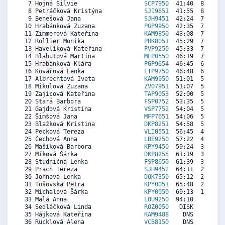
  7 Hojná Silvie                   
SCP7950
  41:40  8172  7
  8 Petráčková Kristýna            
SJI9851
  41:55  8113  7
  9 Benešová Jana                  
SJH9451
  42:24  7998  8
 10 Hrabánková Zuzana              
PGP9950
  42:35  7955  7
 11 Zimmerová Kateřina             
KAM9850
  43:08  7824  7
 12 Rollier Monika                 
PHK8051
  45:29  7266  8
 13 Havelíková Kateřina            
PVP9250
  45:33  7251  6
 14 Blahutová Martina              
MFP0550
  46:19  7069  5
 15 Hrabánková Klára               
PGP9654
  46:45  6966  6
 16 Kovářová Lenka                 
LTP9750
  46:48  6954  3
 17 Albrechtová Iveta              
KAM9950
  51:01  5953  7
 18 Mikulová Zuzana                
ZVO7951
  51:07  5929  5
 19 Zajícová Kateřina              
TAP9053
  52:00  5720  5
 20 Stará Barbora                  
FSP0752
  53:35  5344   
 21 Gajdová Kristina               
VSP7752
  54:04  5229  6
 22 Šimšová Jana                   
MFP7651
  54:06  5221  7
 23 Blažková Kristina              
DKP8251
  54:58  5016  5
 24 Pecková Tereza                 
VLI0551
  56:45  4592  2
 25 Čechová Anna                   
LBE9250
  57:22  4446  5
 26 Mašíková Barbora               
KPY9450
  59:24  3963   
 27 Míková Šárka                   
DKP8255
  61:19  3509  5
 28 Studničná Lenka                
FSP8650
  61:39  3429  7
 29 Prach Tereza                   
SJH9452
  64:11  2828  6
 30 Johnová Lenka                  
DOK7350
  65:12  2587  6
 31 Tošovská Petra                 
KPY0051
  65:48  2445   
 32 Míchalová Šárka                
KPY0050
  69:13  1634  5
 33 Malá Anna                      
LOU9250
  94:10     0  2
 34 Sedláčková Linda               
ROZ0050
   DISK     0  3
 35 Hájková Kateřina               
KAM9488
    DNS     0  7
 36 Rücklová Alena                 
VCB8150
    DNS     0  6