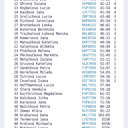
 12 Uhrová Zuzana                  
VSP8050
  41:23  4425  3
 13 Knýbelová Lucie                
FSP7955
  41:54  4306  2
 14 Kazdová Jana                   
SJC7752
  41:58  4290  4
 15 Grolichová Lucie               
ZBP7850
  43:40  3899  5
 16 Šichová Jaroslava              
DKP8056
  45:54  3385  6
 17 Brotánková Lenka               
ROU8152
  46:01  3358  4
 18 Kučerová Berenika              
DCE8050
  46:09  3328  5
 19 Trejbalová Lohová Monika       
DKL8052
  46:12  3316  4
 20 Komersová Jana                 
KNC6550
  48:31  2783  5
 21 Matoušková Kateřina            
EKP7750
  49:58  2450  4
 22 Valentová Alžběta              
DKP8055
  50:49  2254  2
 23 Ptáčková Helena                
DKP7750
  51:00  2212  2
 24 Pěchoučková Markéta            
SKV7753
  51:45  2039  3
 25 Motyčková Zuzana               
TAP7753
  52:11  1939  3
 26 Grisová Kateřina               
SLA7850
  52:47  1801  3
 27 Vaněčková Petra                
TJP7950
  53:07  1725  4
 28 Horáčková Milada               
HCE8050
  54:03  1510  1
 29 Šitrová Lucie                  
LPM7857
  54:16  1460  3
 30 Čevelová Ivana                 
RIC7853
  55:36  1153  5
 31 Hoffmannová Lucie              
DKL7552
  57:04   816  3
 32 Stará Vendula                  
FSP8150
  59:18   302   
 33 Kurfürstová Magdalena          
FSP7852
  62:52     0  4
 34 Košíková Jitka                 
VSP7799
  72:10     0  2
 35 Karasová Jana                  
FSP6153
  72:56     0  3
 36 Nožičková Petra                
FSP8054
  86:28     0   
 37 Zeman Klára                    
DCE7950
  91:22     0  5
 38 Drašarová Dana                 
DKL7750
 103:05     0   
 39 Termerová Jana                 
LTU7850
   DISK     0  5
 40 Králová Michaela               
MFP7959
   DISK     0  5