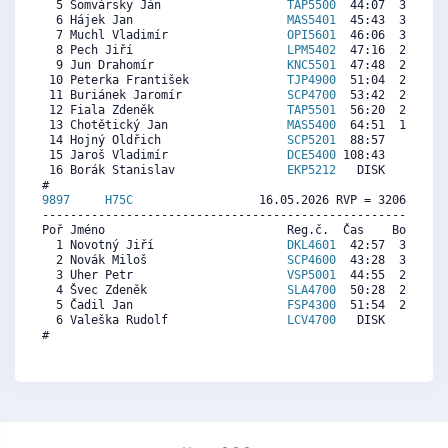
  5 Šomvársky Ján                  
TAP5500
  44:07  3219  2
  6 Hájek Jan                      
MAS5401
  45:43  3075  3
  7 Muchl Vladimír                 
OPI5601
  46:06  3040  3
  8 Pech Jiří                      
LPM5402
  47:16  2934  3
  9 Jun Drahomír                   
KNC5501
  47:48  2886  1
 10 Peterka František              
TJP4900
  51:04  2591  3
 11 Buriánek Jaromír               
SCP4700
  53:42  2353  3
 12 Fiala Zdeněk                   
TAP5501
  56:20  2114  4
 13 Chotětický Jan                 
MAS5400
  64:51  1344  1
 14 Hojný Oldřich                  
SCP5201
  88:57     0  1
 15 Jaroš Vladimír                 
DCE5400
 108:43     0  2
 16 Borák Stanislav                
EKP5212
   DISK     0  2
9897     
H75C
                  16.05.2026 RVP = 3206/3046 
----------------------------------------------------------
Poř Jméno                          Reg.č.  Čas    Body  Ra
  1 Novotný Jiří                   
DKL4601
  42:57  3103  3
  2 Novák Miloš                    
SCP4600
  43:28  3067  3
  3 Uher Petr                      
VSP5001
  44:55  2966  3
  4 Švec Zdeněk                    
SLA4700
  50:28  2580  2
  5 Čadil Jan                      
FSP4300
  51:54  2480  2
  6 Valeška Rudolf                 
LCV4700
   DISK     0  2
#
