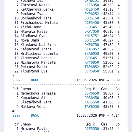
  6 Pechová Iva                    
LPM6151
  39:35  4660  5
  7 Fürstová Katka                 
LLI6950
  40:38  4503  4
  8 Kettnerová Lenka               
HCE6450
  41:13  4416  4
  9 Pecková Ivana                  
EKP6252
  42:44  4190  4
 10 Bochenková Jana                
DOR6150
  43:51  4024  4
 11 Procházková Miluše             
DCE5450
  45:30  3778  4
 12 Tichá Jana                     
SJH6451
  45:49  3731  4
 13 Hlavatá Pavla                  
DKP7050
  46:16  3664  4
 14 Sládková Eva                   
KNC5751
  46:24  3644  4
 15 Nová Jana                      
DOR7150
  46:27  3637  4
 16 Klašková Kateřina              
DKP6750
  47:32  3475  4
 17 Kašparová Irena                
SLA6852
  48:32  3327  3
 18 Hrdličková Ludmila             
SLA6950
  49:20  3207  4
 19 Zimmerová Lenka                
ZVO6451
  51:51  2833  3
 20 Míchalová Marcela              
KPY6850
  52:06  2795  2
 21 Petrová Martina                
TAP6852
  52:38  2716  4
 22 Tloušťová Eva                  
SCP6950
  55:01  2361  3
9897     
D60C
                  16.05.2026 RVP = 3809/3676 
----------------------------------------------------------
Poř Jméno                          Reg.č.  Čas    Body  Ra
  1 Němečková Jarmila              
VSP6650
  38:07  3828  4
  2 Kopáčková Alena                
DOR6450
  40:05  3646  3
  3 Slezáčková Věra                
KAS6550
  41:06  3552  3
  4 Málková Věra                   
TAP6550
  43:40  3315  3
9897     
D65C
                  16.05.2026 RVP = 4514/4333 
----------------------------------------------------------
Poř Jméno                          Reg.č.  Čas    Body  Ra
  1 Mrázová Pavla                  
DCE5550
  31:45  4774  4