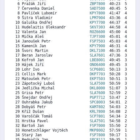
  6 Pražák Jiří                    
ZBP7800
  40:23  5247  6
  7 Červenka Daniel                
SAD7500
  40:45  5175  4
  8 Pavlíček Lubomír               
KPY7800
  41:47  4972  6
  9 Šitra Vladimír                 
LPM7904
  43:36  4614  5
 10 Galuška Ondřej                 
KPY7700
  44:37  4413  3
 11 Hudelaitis Oleksandr           
SKV7303
  44:58  4345  6
 12 Valenta Jan                    
ROZ6600
  45:00  4338  3
 13 Mička Aleš                     
TJP7300
  45:01  4335  4
 14 Janoušek Petr                  
FSP7503
  45:03  4328  3
 15 Kameník Jan                    
KPY7900
  46:31  4039  5
 16 Švorc Martin                   
DKL7100
  46:35  4026  4
 17 Beran Jaroslav                 
SLA7601
  47:36  3826  4
 18 Kofroň Jan                     
LBE8001
  49:45  3402  5
 19 Hájek Jiří                     
ONO6400
  49:45  3402  5
 20 Lohr Ivo                       
SCP6801
  50:13  3310   
 21 Collis Mark                    
DKP7703
  50:28  3261  5
 22 Matoušek Petr                  
EKP7503
  50:51  3186  4
 23 Zápotocký Luboš                
SLA7500
  50:59  3159  4
 24 Jedlička Michal                
DKL8000
  51:07  3133  3
 25 Grisa Petr                     
SLA7600
  52:59  2765  3
 26 Šnejdar Ondřej                 
PGP7712
  53:47  2608  3
 27 Ouhrabka Jakub                 
SPC8003
  54:01  2562   
 28 Dobyáš Petr                    
KAM7802
  54:03  2555  3
 29 Kříž Dušan                     
KRL7800
  54:08  2539  3
 30 Varoščák Tomáš                 
SCP7801
  54:34  2454   
 31 Hrstka Pavel                   
SLA7501
  54:58  2375  4
 32 Bartoň Jan                     
FSP7000
  55:50  2204  2
 33 Honetschläger Vojtěch          
MKP8002
  57:59  1780  1
 34 Starý Jan                      
FSP7800
  59:17  1524  1
 35 Bednařík Jan                   
SPC8112
  59:35  1465  4