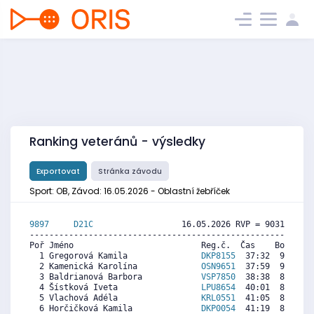
Ranking veteránů - výsledky
Exportovat
Stránka závodu
Sport: OB, Závod: 16.05.2026 - Oblastní žebříček
9897     
D21C
                  16.05.2026 RVP = 9031/9031 
----------------------------------------------------------
Poř Jméno                          Reg.č.  Čas    Body  Ra
  1 Gregorová Kamila               
DKP8155
  37:32  9153  9
  2 Kamenická Karolína             
OSN9651
  37:59  9046  6
  3 Baldrianová Barbora            
VSP7850
  38:38  8892  9
  4 Šístková Iveta                 
LPU8654
  40:01  8564  9
  5 Vlachová Adéla                 
KRL0551
  41:05  8311  4
  6 Horčičková Kamila              
DKP0054
  41:19  8255  8