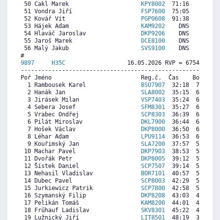
 50 Cakl Marek                     
KPY8002
  71:16    25   
 51 Vondra Jiří                    
FSP7600
  75:05     0  5
 52 Kovář Vít                      
PGP0608
  91:38     0   
 53 Hájek Adam                     
KAM9202
    DNS     0  7
 54 Hlaváč Jaroslav                
DKP9206
    DNS     0  2
 55 Jaroš Marek                    
DCE8100
    DNS     0   
 56 Malý Jakub                     
SVS9100
    DNS     0  4
9897     
H35C
                  16.05.2026 RVP = 6754/6686 
----------------------------------------------------------
Poř Jméno                          Reg.č.  Čas    Body  Ra
  1 Rambousek Karel                
BSO7907
  32:18  7079  6
  2 Hanák Jan                      
SLA8002
  35:15  6504  6
  3 Jirásek Milan                  
VSP7403
  35:24  6475  5
  4 Sebera Josef                   
SFM8301
  35:27  6465  6
  5 Vrabec Ondřej                  
SCP8303
  36:39  6231  6
  6 Pilát Miroslav                 
DKL7900
  36:44  6215  6
  7 Hošek Václav                   
DKP8000
  36:50  6196  4
  8 Léhar Adam                     
LPU9114
  36:53  6186  6
  9 Kouřimský Jan                  
SLA7200
  37:57  5978  6
 10 Machar Pavel                   
DKP7903
  38:53  5796  4
 11 Dvořák Petr                    
DKP8005
  39:12  5735  5
 12 Šístek Daniel                  
SCP7507
  39:14  5728  6
 13 Nehasil Vladislav              
BOR7101
  40:57  5394  6
 14 Dubec Pavel                    
SCP8003
  42:29  5095  6
 15 Jurkiewicz Patrik              
SCP7800
  42:58  5001  5
 16 Szymanský Filip                
DKP8208
  43:03  4984  6
 17 Pelikán Tomáš                  
KAM8200
  44:01  4796  5
 18 Frűhauf Ladislav               
SKV8301
  45:22  4533  6
 19 Lužnický Jiří                  
LIT8501
  48:19  3958  5