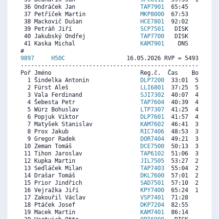
 36 Ondráček Jan                   
TAP7901
  65:45   251   
 37 Petříček Martin                
MKP8000
  67:53     0  2
 38 Mackovič Dušan                 
HCE7801
  92:02     0  1
 39 Petráň Jiří                    
SCP7501
   DISK     0  5
 40 Jakubský Ondřej                
TAP7700
   DISK     0  4
 41 Kaska Michal                   
KAM7901
    DNS     0  1
9897     
H50C
                  16.05.2026 RVP = 5493/5356 
----------------------------------------------------------
Poř Jméno                          Reg.č.  Čas    Body  Ra
  1 Šindelka Antonín               
DLP7200
  33:01  5913  6
  2 Fürst Aleš                     
LLI6801
  37:25  5273  5
  3 Vala Ferdinand                 
SJI7302
  40:07  4881  5
  4 Šebesta Petr                   
TAP7604
  40:39  4803  4
  5 Würz Bohuslav                  
LTP7307
  41:25  4692   
  6 Popjuk Viktor                  
DLP7601
  41:57  4614   
  7 Matyšek Stanislav              
KAM7602
  46:41  3927  1
  8 Prox Jakub                     
RIC7406
  48:53  3607  3
  9 Gregor Radek                   
DOR7404
  49:21  3539  4
 10 Zeman Tomáš                    
DCE7500
  50:13  3413   
 11 Tihon Jaroslav                 
TAP6102
  51:06  3285  4
 12 Kupka Martin                   
JIL7505
  53:27  2943  2
 13 Sedláček Milan                 
TAP7403
  55:04  2708  2
 14 Drašar Tomáš                   
DKL7600
  57:01  2425   
 15 Prior Jindřich                 
SAD7501
  57:10  2403   
 16 Vejražka Jiří                  
KPY7400
  65:24  1206  2
 17 Zakouřil Václav                
VSP7401
  71:28   325  2
 18 Ptáček Josef                   
DKP7204
  82:55     0   
 19 Macek Martin                   
KAM7401
  86:14     0   