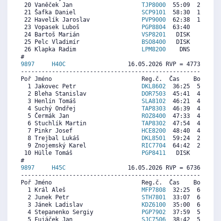
 20 Vaněček Jan                    
TJP8000
  55:09  2627  4
 21 Šafka Daniel                   
SCP9101
  58:30  1974  3
 22 Havelík Jaroslav               
PVP9000
  62:38  1169  3
 23 Vopasek Luboš                  
PGP8804
  63:40   968   
 24 Bartoš Marián                  
VSP8201
   DISK     0  3
 25 Pelc Vladimír                  
BSO8400
   DISK     0  3
 26 Klapka Radim                   
LPM8200
    DNS     0  1
9897     
H40C
                  16.05.2026 RVP = 4773/4701 
----------------------------------------------------------
Poř Jméno                          Reg.č.  Čas    Body  Ra
  1 Jakovec Petr                   
DKL8602
  36:25  5404  5
  2 Bleha Stanislav                
DOR7503
  45:41  4386  5
  3 Henlín Tomáš                   
SLA8102
  46:21  4313  1
  4 Suchý Ondřej                   
TAP8303
  46:39  4280  3
  5 Čermák Jan                     
ROZ8400
  47:33  4181   
  6 Stuchlík Martin                
TAP8302
  47:54  4143  3
  7 Pinkr Josef                    
HCE8200
  48:40  4059  4
  8 Trejbal Lukáš                  
DKL8501
  59:24  2880  2
  9 Znojemský Karel                
RIC7704
  64:42  2298   
 10 Hülle Tomáš                    
PGP8411
   DISK     0   
9897     
H45C
                  16.05.2026 RVP = 6736/6601 
----------------------------------------------------------
Poř Jméno                          Reg.č.  Čas    Body  Ra
  1 Král Aleš                      
MFP7808
  32:25  6817  6
  2 Junek Petr                     
STH7801
  33:07  6679  7
  3 Jánek Ladislav                 
KDZ6100
  35:00  6308  5
  4 Stepanenko Sergiy              
PGP7902
  37:59  5720  5
  5 Fujáček Jan                    
SJC7506
  38:42  5579   