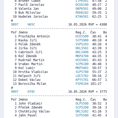
  6 Bruner Luboš                   
LTP6501
  47:58  2936  3
  7 Pavlů Jaroslav                 
DCE6100
  48:27  2880  2
  8 Valenta Jan                    
OKP6501
  49:00  2815  3
  9 Buk Miloslav                   
ROU6202
  59:35  1573  2
 10 Hudeček Jaroslav               
KTA6501
  62:25  1241  1
9897     
H65C
                  16.05.2026 RVP = 4388/4212 
----------------------------------------------------------
Poř Jméno                          Reg.č.  Čas    Body  Ra
  1 Procházka Antonín              
DCE5500
  38:41  4326  5
  2 Kavka Jiří                     
SCP5900
  40:10  4169  4
  3 Polák Zdeněk                   
VSP5203
  40:26  4141  3
  4 Jirka Jiří                     
DKL5501
  42:39  3906  4
  5 Cabrnoch Jiří                  
DKL5400
  43:25  3825  3
  6 Koč Zdeněk                     
MKP4700
  44:35  3701  3
  7 Kudrnáč Martin                 
HCE5901
  45:43  3581  2
  8 Vrabec Martin                  
SCP6100
  46:46  3470  2
  9 Koč Lumír                      
MKP5401
  50:57  3027  3
 10 Hrstka Vladislav               
SCP5700
  55:37  2532  2
 11 Holpuch Jiří                   
LDC5702
  58:16  2252  1
 12 Dobeš Václav                   
KPY5701
  66:57  1332   
 13 Borovička Milan                
FSP6104
 101:27     0   
9897     
H70C
                  16.05.2026 RVP = 3775/3605 
----------------------------------------------------------
Poř Jméno                          Reg.č.  Čas    Body  Ra
  1 John Vladimír                  
DLP5500
  38:52  3694  3
  2 Přeček Zdeněk                  
SCP5200
  39:16  3658  3
  3 Chotětický Václav              
DKL5202
  41:26  3462  3
  4 Jahn Pavel                     
SCP5500
  41:45  3433  3