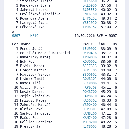
  2 Štrossová Jiřina               
DCE5650
  36:21  4210  3
  3 Rančáková Stáňa                
DKL5950
  37:56  4016  4
  4 Jahnová Helena                 
SCP5550
  40:02  3758  4
  5 Havlíčková Jindřiška           
KNC6150
  43:32  3329  4
  6 Kovářová Alena                 
LTP6151
  49:34  2590  2
  7 Lacigová Ivana                 
VSP5950
  50:38  2459  2
  8 Léharová Iva                   
LPU6152
  51:00  2414  5
9897     
H21C
                  16.05.2026 RVP = 9097/9097 
----------------------------------------------------------
Poř Jméno                          Reg.č.  Čas    Body  Ra
  1 Fencl Jonáš                    
LPU9902
  33:09  9742  8
  2 Petrilák Matouš Nathaniel      
DKP0416
  35:17  9198  8
  3 Kamenický Matěj                
LPU9036
  38:37  8349  9
  4 Buk Petr                       
ROU0001
  38:56  8268  8
  5 Prášil Marek                   
SJI7313
  39:02  8243  9
  6 Gregor Martin                  
DKP7705
  40:48  7792  7
  7 Havlíček Viktor                
BSO0602
  43:31  7100  6
  8 Hrádek Tomáš                   
ROU8301
  44:08  6942  7
  9 Kazda Jiří                     
SJC8006
  44:41  6802  7
 10 Valach Marek                   
TAP9703
  45:11  6675  6
 11 Novák Daniel                   
DOK8700
  45:29  6598  6
 12 Zajíc Vítězslav                
TAP8610
  46:24  6365  6
 13 Hnízdil Matěj                  
KAS0301
  46:33  6326  7
 14 Zakouřil Matyáš                
VSP0400
  46:44  6280  5
 15 Klaška Pavel                   
DKP9301
  47:08  6178  6
 16 Sankot Jaroslav                
KAM8100
  47:11  6165  6
 17 Bašus Petr                     
KAM7400
  47:28  6093  6
 18 Rollier Baptiste               
PHK8200
  48:22  5863  9
 19 Krejčík Jan                    
RIC8003
  48:28  5838  6