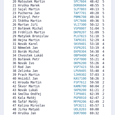
 20 Matoušek Martin                
SPC7604
  48:42  5778  7
 21 Hruška Marek                   
DOR0604
  48:55  5723  6
 22 Sajal Martin                   
SLP7803
  49:13  5647  5
 23 Pucherna Jan                   
TAP7701
  49:20  5617  6
 24 Přikryl Petr                   
PBM6708
  49:34  5557  6
 25 Štěňha Martin                  
SPC7608
  49:36  5549  6
 26 Martan Jiří                    
VLI7300
  50:12  5396  7
 27 Bořánek Michal                 
VSP0007
  51:04  5175  6
 28 Fröhlich Martin                
DKP8207
  51:09  5154  7
 29 Matyšek Bronislav              
PLU7823
  51:10  5149  6
 30 Hejna Martin                   
TAP8101
  52:29  4814  6
 31 Novák Karel                    
SKV9401
  53:18  4606  4
 32 Němeček Jan                    
VSP6201
  53:19  4601  6
 33 Borák Michal                   
EKP8304
  54:30  4300  5
 34 Chvostek Lukáš                 
OBP9400
  54:42  4249  1
 35 Bořánek Petr                   
VSP7000
  55:21  4083  5
 36 Novák Ivo                      
OKP6200
  55:26  4062  5
 37 Rod Jan                        
VSP7423
  55:34  4028  6
 38 Zelinka Jan                    
LPU9405
  55:40  4002  4
 39 Prach Martin                   
SJH9302
  57:03  3650  1
 40 Hnízdil Jan                    
KAS7100
  58:26  3297  5
 41 Hrouda Martin                  
FSP7612
  59:50  2940  5
 42 Škvor Martin                   
KAM6700
  60:04  2881  5
 43 Novák Lukáš                    
SKP8200
  61:21  2553  5
 44 Smolka Ondřej                  
TJP9401
  62:39  2222  5
 45 Kala Matěj                     
PGP8910
  62:47  2188  6
 46 Šafář Matěj                    
MFP0206
  62:49  2180  5
 47 Kalina Miroslav                
SPC8211
  65:57  1381  7
 48 Jirka Matyáš                   
UOL0203
  69:00   603  1
 49 Hruška Jan                     
DOR7000
  69:32   467  5