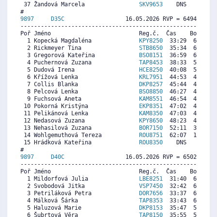
 37 Žandová Marcela                
SKV9653
    DNS     0  5
9897     
D35C
                  16.05.2026 RVP = 6494/6429 
----------------------------------------------------------
Poř Jméno                          Reg.č.  Čas    Body  Ra
  1 Kopecká Magdaléna              
KPY8250
  33:29  6768  5
  2 Rickmeyer Tina                 
STB8650
  35:34  6389  6
  3 Gregorová Kateřina             
BSO8151
  36:59  6131  6
  4 Puchernová Zuzana              
TAP8453
  38:33  5846  5
  5 Dudová Irena                   
HCE8250
  40:08  5558  5
  6 Křížová Lenka                  
KRL7951
  44:53  4694  1
  7 Collis Blanka                  
DKP8257
  45:44  4540  6
  8 Pelcová Lenka                  
BSO8850
  46:27  4409  3
  9 Fuchsová Aneta                 
KAM8551
  46:54  4327  5
 10 Pokorná Kristýna               
EKP8351
  47:02  4303  5
 11 Pelikánová Lenka               
KAM8350
  47:03  4300  4
 12 Nedasová Zuzana                
KPY8650
  48:23  4057  6
 13 Nehasilová Zuzana              
BOR7150
  52:11  3366  6
 14 Wohlgemuthová Tereza           
ROU8751
  62:07  1559   
 15 Hrádková Kateřina              
ROU8350
    DNS     0  5
9897     
D40C
                  16.05.2026 RVP = 6502/6404 
----------------------------------------------------------
Poř Jméno                          Reg.č.  Čas    Body  Ra
  1 Mildorfová Julia               
LBE8251
  31:40  6599  1
  2 Svobodová Jitka                
VSP7450
  32:42  6396  6
  3 Petriláková Petra              
DOR7656
  33:37  6217  6
  4 Málková Šárka                  
TAP8353
  33:43  6197  6
  5 Haluzová Marie                 
DKP8153
  35:47  5792  4
  6 Šubrtová Věra                  
TAP8150
  35:55  5766  5