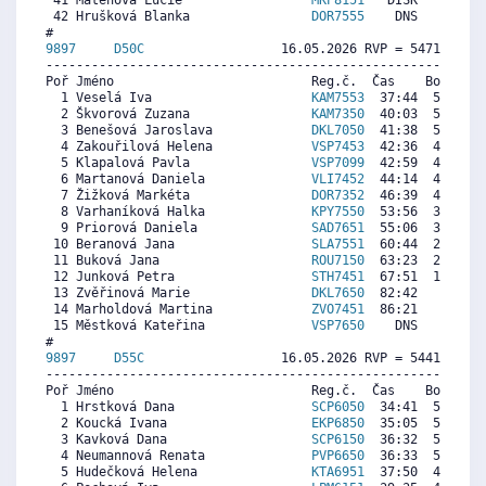
 41 Matěnová Lucie                 
MKP8151
   DISK     0   
 42 Hrušková Blanka                
DOR7555
    DNS     0  6
9897     
D50C
                  16.05.2026 RVP = 5471/5334 
----------------------------------------------------------
Poř Jméno                          Reg.č.  Čas    Body  Ra
  1 Veselá Iva                     
KAM7553
  37:44  5612  3
  2 Škvorová Zuzana                
KAM7350
  40:03  5301  5
  3 Benešová Jaroslava             
DKL7050
  41:38  5089  5
  4 Zakouřilová Helena             
VSP7453
  42:36  4960  4
  5 Klapalová Pavla                
VSP7099
  42:59  4908  4
  6 Martanová Daniela              
VLI7452
  44:14  4741  5
  7 Žižková Markéta                
DOR7352
  46:39  4417  4
  8 Varhaníková Halka              
KPY7550
  53:56  3441  4
  9 Priorová Daniela               
SAD7651
  55:06  3285  3
 10 Beranová Jana                  
SLA7551
  60:44  2530  3
 11 Buková Jana                    
ROU7150
  63:23  2175  3
 12 Junková Petra                  
STH7451
  67:51  1576  4
 13 Zvěřinová Marie                
DKL7650
  82:42     0  1
 14 Marholdová Martina             
ZVO7451
  86:21     0   
 15 Městková Kateřina              
VSP7650
    DNS     0  6
9897     
D55C
                  16.05.2026 RVP = 5441/5278 
----------------------------------------------------------
Poř Jméno                          Reg.č.  Čas    Body  Ra
  1 Hrstková Dana                  
SCP6050
  34:41  5389  5
  2 Koucká Ivana                   
EKP6850
  35:05  5330  5
  3 Kavková Dana                   
SCP6150
  36:32  5114  5
  4 Neumannová Renata              
PVP6650
  36:33  5111  3
  5 Hudečková Helena               
KTA6951
  37:50  4920  5