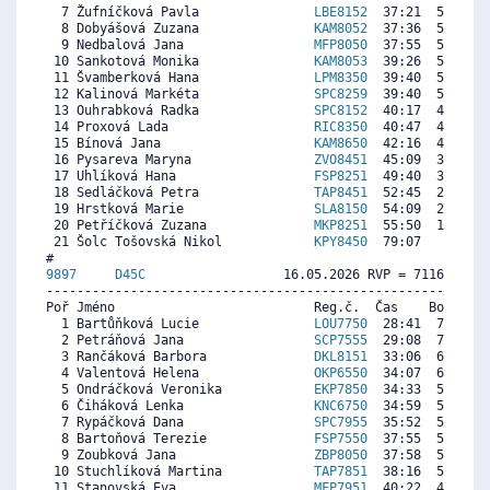
  7 Žufníčková Pavla               
LBE8152
  37:21  5485  5
  8 Dobyášová Zuzana               
KAM8052
  37:36  5436  6
  9 Nedbalová Jana                 
MFP8050
  37:55  5374  6
 10 Sankotová Monika               
KAM8053
  39:26  5076  5
 11 Švamberková Hana               
LPM8350
  39:40  5030  5
 12 Kalinová Markéta               
SPC8259
  39:40  5030  6
 13 Ouhrabková Radka               
SPC8152
  40:17  4909  5
 14 Proxová Lada                   
RIC8350
  40:47  4811  6
 15 Bínová Jana                    
KAM8650
  42:16  4521  3
 16 Pysareva Maryna                
ZVO8451
  45:09  3955   
 17 Uhlíková Hana                  
FSP8251
  49:40  3070   
 18 Sedláčková Petra               
TAP8451
  52:45  2465  3
 19 Hrstková Marie                 
SLA8150
  54:09  2191  4
 20 Petříčková Zuzana              
MKP8251
  55:50  1861  2
 21 Šolc Tošovská Nikol            
KPY8450
  79:07     0   
9897     
D45C
                  16.05.2026 RVP = 7116/6974 
----------------------------------------------------------
Poř Jméno                          Reg.č.  Čas    Body  Ra
  1 Bartůňková Lucie               
LOU7750
  28:41  7347  7
  2 Petráňová Jana                 
SCP7555
  29:08  7244  7
  3 Rančáková Barbora              
DKL8151
  33:06  6331  3
  4 Valentová Helena               
OKP6550
  34:07  6097  6
  5 Ondráčková Veronika            
EKP7850
  34:33  5997  7
  6 Čiháková Lenka                 
KNC6750
  34:59  5897  5
  7 Rypáčková Dana                 
SPC7955
  35:52  5694  1
  8 Bartoňová Terezie              
FSP7550
  37:55  5222  5
  9 Zoubková Jana                  
ZBP8050
  37:58  5211  5
 10 Stuchlíková Martina            
TAP7851
  38:16  5142  5
 11 Stanovská Eva                  
MFP7951
  40:22  4659  3