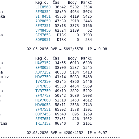
                Reg.č.  Čas    Body  RankC

                 
LCE8560
  36:42  5202  3534

na               
SFM8352
  38:59  4934  5074

ňka              
SIT8451
  45:56  4119  5425

                 
AOP8850
  47:39  3918  3446

                 
SFM7351
  52:18  3373  5166

                 
VPM8450
  62:24  2189    62

na               
SFM7653
   DISK     0  1903

                 
SOP8951
   DISK     0   534

             02.05.2026 RVP = 5692/5578  IP = 0.98  

--------------------------------------------------------

                Reg.č.  Čas    Body  RankC

la               
HAV7152
  34:55  6013  6308

a                
BFM8052
  38:09  5537  5545

na               
AOP7252
  40:33  5184  5413

imíra            
MOV7750
  41:14  5083  5468

a                
TVR7350
  42:45  4860  5446

                 
BFM7855
  45:30  4454  5059

ka               
TVR7750
  49:19  3892  5292

a                
BFM7753
  50:42  3689  5003

a                
HLV7060
  52:18  3453  4612

                 
MOV8053
  58:11  2586  3743

                 
BFM7551
  65:02  1578  1201

a                
OOP7453
  69:40   895  1269

                 
SFM7651
  72:51   426  1052

řina             
TRI7152
  96:40     0  2161

             02.05.2026 RVP = 4280/4152  IP = 0.97  

--------------------------------------------------------
