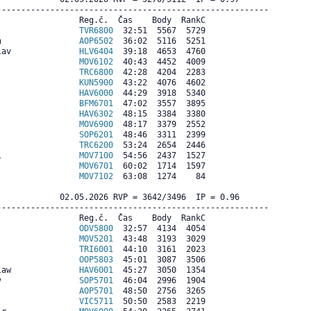
--------------------------------------------------------

                Reg.č.  Čas    Body  RankC

                 
TVR6800
  32:51  5567  5729

n                
AOP6502
  36:02  5116  5251

lav              
HLV6404
  39:18  4653  4760

                 
MOV6102
  40:43  4452  4009

                 
TRC6800
  42:28  4204  2283

                 
KUN5900
  43:22  4076  4602

                 
HAV6000
  44:29  3918  5340

                 
BFM6701
  47:02  3557  3895

                 
HAV6302
  48:15  3384  3380

                 
MOV6900
  48:17  3379  2552

                 
SOP6201
  48:46  3311  2399

                 
TRC6200
  53:24  2654  2446

l                
MOV7100
  54:56  2437  1527

                 
MOV6701
  60:02  1714  1597

                 
MOV7102
  63:08  1274    84

             02.05.2026 RVP = 3642/3496  IP = 0.96  

--------------------------------------------------------

                Reg.č.  Čas    Body  RankC

                 
ODV5800
  32:57  4134  4054

                 
MOV5201
  43:48  3193  3029

                 
TRI6001
  44:10  3161  2023

                 
OOP5803
  45:01  3087  3506

law              
HAV6001
  45:27  3050  1354

v                
SOP5701
  46:04  2996  1904

                 
AOP5701
  48:50  2756  3265

                 
VIC5711
  50:50  2583  2219
