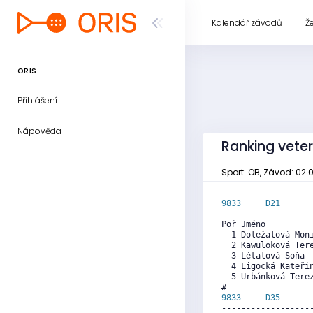
Kalendář závodů
Ž
ORIS
Přihlášení
Nápověda
Ranking vete
Sport: OB, Závod: 02.0
9833     
D21
      
------------------
Poř Jméno          
  1 Doležalová Mon
  2 Kawuloková Ter
  3 Létalová Soňa 
  4 Ligocká Kateři
  5 Urbánková Tere
9833     
D35
      
------------------