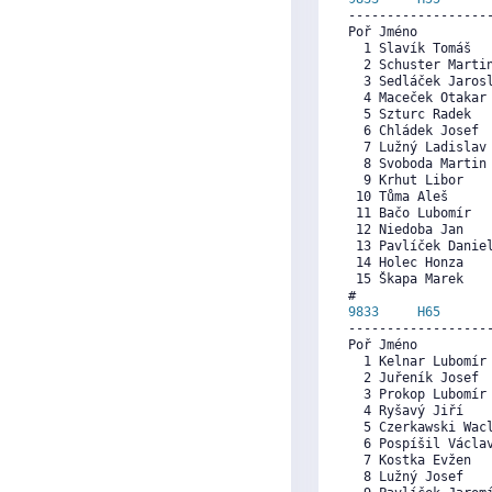
------------------
Poř Jméno          
  1 Slavík Tomáš  
  2 Schuster Marti
  3 Sedláček Jaros
  4 Maceček Otakar
  5 Szturc Radek  
  6 Chládek Josef 
  7 Lužný Ladislav
  8 Svoboda Martin
  9 Krhut Libor   
 10 Tůma Aleš     
 11 Bačo Lubomír  
 12 Niedoba Jan   
 13 Pavlíček Danie
 14 Holec Honza   
 15 Škapa Marek   
9833     
H65
      
------------------
Poř Jméno          
  1 Kelnar Lubomír
  2 Juřeník Josef 
  3 Prokop Lubomír
  4 Ryšavý Jiří   
  5 Czerkawski Wac
  6 Pospíšil Václa
  7 Kostka Evžen  
  8 Lužný Josef   