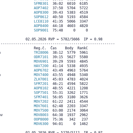
                 
SFM8301
  36:02  6010  6185

                 
AOP7402
  37:50  5704  5722

                 
AOP8300
  39:43  5383  4519

                 
SOP8612
  40:50  5193  4584

                 
LCE8110
  41:35  5066  3347

                 
AOP8400
  44:18  4603  4820

                 
SOP9001
  75:48     0     0

             02.05.2026 RVP = 5782/5666  IP = 0.98  

--------------------------------------------------------

                Reg.č.  Čas    Body  RankC

n                
TRI8006
  38:12  5779  5961

                 
ODR7101
  39:15  5627  5580

                 
MOV6901
  39:29  5593  4845

                 
HAV7200
  41:14  5338  4935

                 
AOP6702
  43:49  4963  5764

n                
MOV7400
  43:55  4948  5340

                 
ZLH7001
  45:03  4783  4024

                 
SFM7201
  46:21  4594  5822

                 
AOP8102
  48:55  4221  1208

                 
SOP7501
  55:31  3262  1771

                 
SFM7401
  56:05  3180  3626

                 
MOV7202
  61:22  2411  4544

                 
MOV7601
  62:48  2203  3347

                 
MOV7500
  63:00  2174  3064

av               
MOV8003
  64:38  1937  2962

                 
OOP8000
  75:36   342   237

                 
MOV6300
  94:01     0  1462

             02.05.2026 RVP = 5270/5112  IP = 0.97  
