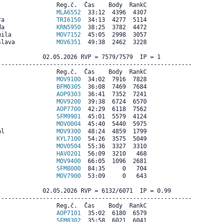
                Reg.č.  Čas    Body  RankC

                 
MLA6552
  33:12  4396  4307

ra               
TRI6150
  34:13  4277  5114

da               
KRN5950
  38:25  3782  4472

mila             
MOV7152
  45:05  2998  3057

slava            
MOV6351
  49:38  2462  3228

             02.05.2026 RVP = 7579/7579  IP = 1     

--------------------------------------------------------

                Reg.č.  Čas    Body  RankC

                 
MOV9100
  34:02  7916  7828

                 
BFM0305
  36:08  7469  7684

                 
AOP9303
  36:41  7352  7241

                 
MOV9200
  39:38  6724  6570

                 
AOP7700
  42:29  6118  7562

                 
SFM9901
  45:01  5579  4124

                 
MOV0004
  45:40  5440  5975

al               
MOV9300
  48:24  4859  1799

                 
KYL7100
  54:26  3575  5049

                 
MOV0504
  55:36  3327  3310

                 
HAV0201
  56:09  3210   468

                 
MOV9400
  66:05  1096  2681

                 
SFM8000
  84:35     0   704

                 
MOV7900
  53:09     0   643

             02.05.2026 RVP = 6132/6071  IP = 0.99  

--------------------------------------------------------

                Reg.č.  Čas    Body  RankC

                 
AOP7101
  35:02  6180  6579

                 
SFM8302
  35:58  6021  6041
