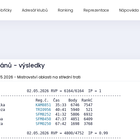
ebříčky
Adresář klubů
Ranking
Reprezentace
Nápověda
ránů - výsledky
5.2026 - Mistrovství oblasti na střední trati
             02.05.2026 RVP = 6164/6164  IP = 1     

--------------------------------------------------------

                Reg.č.  Čas    Body  RankC

ika              
KAM8851
  35:33  6746  7547

eza              
TRI0956
  40:41  5940   521

                 
SFM8252
  41:32  5806  6932

na               
SFM8450
  47:37  4851  6409

za               
SFM0250
  67:42  1698  3768

             02.05.2026 RVP = 4800/4752  IP = 0.99  

--------------------------------------------------------
