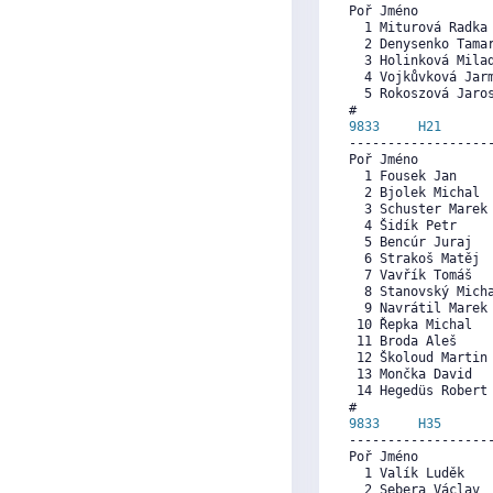
Poř Jméno          
  1 Miturová Radka
  2 Denysenko Tama
  3 Holinková Mila
  4 Vojkůvková Jar
  5 Rokoszová Jaro
9833     
H21
      
------------------
Poř Jméno          
  1 Fousek Jan    
  2 Bjolek Michal 
  3 Schuster Marek
  4 Šidík Petr    
  5 Bencúr Juraj  
  6 Strakoš Matěj 
  7 Vavřík Tomáš  
  8 Stanovský Mich
  9 Navrátil Marek
 10 Řepka Michal  
 11 Broda Aleš    
 12 Školoud Martin
 13 Mončka David  
 14 Hegedüs Robert
9833     
H35
      
------------------
Poř Jméno          
  1 Valík Luděk   
  2 Sebera Václav 