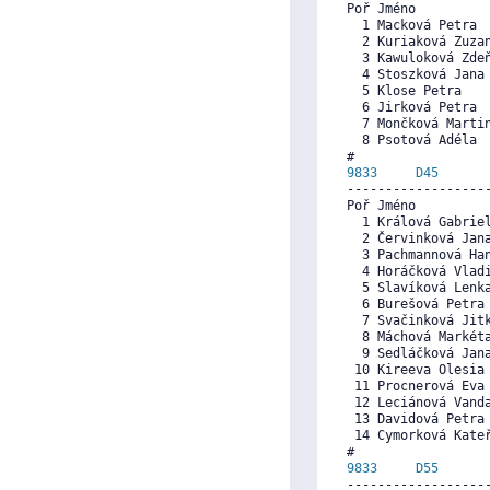
Poř Jméno          
  1 Macková Petra 
  2 Kuriaková Zuza
  3 Kawuloková Zde
  4 Stoszková Jana
  5 Klose Petra   
  6 Jirková Petra 
  7 Mončková Marti
  8 Psotová Adéla 
9833     
D45
      
------------------
Poř Jméno          
  1 Králová Gabrie
  2 Červinková Jan
  3 Pachmannová Ha
  4 Horáčková Vlad
  5 Slavíková Lenk
  6 Burešová Petra
  7 Svačinková Jit
  8 Máchová Markét
  9 Sedláčková Jan
 10 Kireeva Olesia
 11 Procnerová Eva
 12 Leciánová Vand
 13 Davidová Petra
 14 Cymorková Kate
9833     
D55
      
------------------