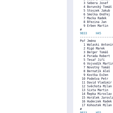
  3 Sebera Josef  
  4 Borunský Tomáš
  5 Stoszek Jakub 
  6 Smolka Ondřej 
  7 Macka Radek   
  8 Březina Jan   
  9 Erben Martin  
9833     
H45
      
------------------
Poř Jméno          
  1 Walaski Antoní
  2 Rigó Marek    
  3 Berger Tomáš  
  4 Porada Robert 
  5 Tesař Jiří    
  6 Vojvodík Marti
  7 Novotný Tomáš 
  8 Bernatík Aleš 
  9 Kostka Evžen  
 10 Podešva Petr  
 11 David Vladimír
 12 Svěchota Milan
 13 Sixta Martin  
 14 Řepka Miroslav
 15 Horálek Jarosl
 16 Hudeczek Radek
 17 Kohoutek Milan
9833     
H55
      