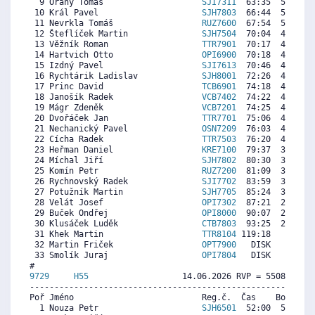
  9 Orany Tomáš                    
SJI7311
  63:35  5579  5
 10 Král Pavel                     
SJH7803
  66:44  5227  1
 11 Nevrkla Tomáš                  
RUZ7600
  67:54  5096  6
 12 Šteflíček Martin               
SJH7504
  70:04  4854  4
 13 Věžník Roman                   
TTR7901
  70:17  4830  5
 14 Hartvich Otto                  
OPI6900
  70:18  4828  5
 15 Izdný Pavel                    
SJI7613
  70:46  4776  5
 16 Rychtárik Ladislav             
SJH8001
  72:26  4589   
 17 Princ David                    
TCB6901
  74:18  4381  5
 18 Janošík Radek                  
VCB7402
  74:22  4373  5
 19 Mágr Zdeněk                    
VCB7201
  74:25  4368  2
 20 Dvořáček Jan                   
TTR7701
  75:06  4291  5
 21 Nechanický Pavel               
OSN7209
  76:03  4185  4
 22 Cícha Radek                    
TTR7503
  76:20  4154  5
 23 Heřman Daniel                  
KRE7100
  79:37  3786  4
 24 Míchal Jiří                    
SJH7802
  80:30  3688  4
 25 Komín Petr                     
RUZ7200
  81:09  3615  2
 26 Rychnovský Radek               
SJI7702
  83:59  3298  3
 27 Potužník Martin                
SJH7705
  85:24  3140  3
 28 Velát Josef                    
OPI7302
  87:21  2922  4
 29 Buček Ondřej                   
OPI8000
  90:07  2613  1
 30 Klusáček Luděk                 
CTB7803
  93:25  2244  2
 31 Khek Martin                    
TTR8104
 119:18     0   
 32 Martin Friček                  
OPT7900
   DISK     0   
 33 Smolík Juraj                   
OPI7804
   DISK     0   
9729     
H55
                   14.06.2026 RVP = 5508/5343 
----------------------------------------------------------
Poř Jméno                          Reg.č.  Čas    Body  Ra
  1 Nouza Petr                     
SJH6501
  52:00  5400  5