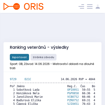
Ranking veteránů - výsledky
Exportovat
Stránka závodu
Sport: OB, Závod: 14.06.2026 - Mistrovství oblasti na dlouhé
trati
9729     
D21C
                  14.06.2026 RVP = 4844/4844 
----------------------------------------------------------
Poř Jméno                          Reg.č.  Čas    Body  Ra
  1 Sobotková Lada                 
OPI0951
  59:55  5183  2
  2 Honzáková Nela                 
PGP0858
  66:36  4681  5
  3 Janošíková Marie               
VCB0752
  66:46  4668  3
  4 Baďurová Eliška                
PZR0752
  69:31  4461   
  5 Čápová Eliška                  
SJI0451
  76:43  3920  7