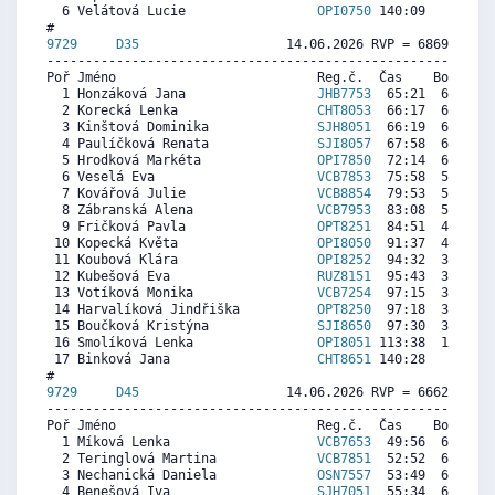
  6 Velátová Lucie                 
OPI0750
 140:09     0  1
9729     
D35
                   14.06.2026 RVP = 6869/6800 
----------------------------------------------------------
Poř Jméno                          Reg.č.  Čas    Body  Ra
  1 Honzáková Jana                 
JHB7753
  65:21  6866  7
  2 Korecká Lenka                  
CHT8053
  66:17  6769  6
  3 Kinštová Dominika              
SJH8051
  66:19  6766  6
  4 Paulíčková Renata              
SJI8057
  67:58  6596  6
  5 Hrodková Markéta               
OPI7850
  72:14  6156  5
  6 Veselá Eva                     
VCB7853
  75:58  5771  6
  7 Kovářová Julie                 
VCB8854
  79:53  5368  5
  8 Zábranská Alena                
VCB7953
  83:08  5033  5
  9 Fričková Pavla                 
OPT8251
  84:51  4856   
 10 Kopecká Květa                  
OPI8050
  91:37  4159  4
 11 Koubová Klára                  
OPI8252
  94:32  3858  4
 12 Kubešová Eva                   
RUZ8151
  95:43  3736  4
 13 Votíková Monika                
VCB7254
  97:15  3578  3
 14 Harvalíková Jindřiška          
OPT8250
  97:18  3573  1
 15 Boučková Kristýna              
SJI8650
  97:30  3552  2
 16 Smolíková Lenka                
OPI8051
 113:38  1889  4
 17 Binková Jana                   
CHT8651
 140:28     0   
9729     
D45
                   14.06.2026 RVP = 6662/6529 
----------------------------------------------------------
Poř Jméno                          Reg.č.  Čas    Body  Ra
  1 Míková Lenka                   
VCB7653
  49:56  6812  7
  2 Teringlová Martina             
VCB7851
  52:52  6446  6
  3 Nechanická Daniela             
OSN7557
  53:49  6327  5
  4 Benešová Iva                   
SJH7051
  55:34  6108  6