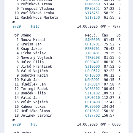
  8 Peřinková Irena                
BBM6550
  53:44  3136  3
  9 Troupová Vladěna               
KRE6351
  57:22  2642  3
 10 Vorlíčková Lenka               
VTA6751
  58:29  2489  3
 11 Rachůnková Markéta             
SJI7150
  61:55  2022  2
9729     
H21C
                  14.06.2026 RVP = 7877/7877 
----------------------------------------------------------
Poř Jméno                          Reg.č.  Čas    Body  Ra
  1 Nouza Michal                   
SJH0505
  61:45  8946  9
  2 Krejsa Jan                     
CHT8701
  75:52  7389  7
  3 Knap Jakub                     
PZR0701
  76:42  7297  2
  4 Cícha Václav                   
TTR0401
  79:25  6998  7
  5 Novotný Vojtěch                
TTR0203
  81:55  6722  6
  6 Hulec Filip                    
PCB9401
  86:10  6253  6
  7 Jirků František                
SJI0600
  87:52  6066  5
  8 Vališ Vojtěch                  
LPU0512
  92:22  5570  6
  9 Sobotka Radim                  
OPI0300
  96:12  5147  6
 10 Paták Jan                      
KSH8901
  96:15  5141   
 11 Hladílek Jan                   
PZR8814
  97:58  4952  5
 12 Teringl Radek                  
VCB6502
 100:04  4721  6
 13 Bouček Filip                   
SJI8102
 109:51  3642  4
 14 Vališ Jan                      
LPU0210
 112:27  3355  1
 15 Velát Vojtěch                  
OPI0400
 112:42  3328  5
 16 Kahoun Lukáš                   
RUZ9900
 134:24   935   
 17 Hrdlička Šimon                 
OPI0601
 150:38     0  1
 18 Jelínek Jaromír                
CTB7702
 156:57     0   
9729     
H35
                   14.06.2026 RVP = 6686/6619 
----------------------------------------------------------