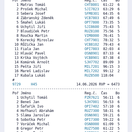
Poř Jméno                          Reg.č.  Čas    Body  Ra
  1 Matras Tomáš                   
CHT8001
  61:22  6805  7
  2 Prošek Michal                  
SJI7823
  63:29  6583  7
  3 Sebera Josef                   
SFM8301
  64:35  6468  6
  4 Zábranský Zdeněk               
VCB7803
  67:49  6129  5
  5 Šmahel Lukáš                   
OPT7800
  73:35  5525  5
  6 Uchytil Jiří                   
SJI8600
  75:43  5301  5
  7 Bloudíček Petr                 
RUZ8100
  75:56  5278  6
  8 Roučka Martin                  
VIM8000
  76:41  5200  5
  9 Korecký Miroslav               
CHT7901
  78:32  5006  6
 10 Růžička Jan                    
VCB8102
  79:43  4882   
 11 Fiala Jan                      
OPI7803
  82:03  4637  5
 12 Hlaváč Pavel                   
OSN8901
  87:33  4061   
 13 Krška Vojtěch                  
VCB8901
  87:38  4052  2
 14 Komárek Arnošt                 
SJH7702
  89:09  3893  5
 15 Pešta Jiří                     
MIL7201
  96:15  3149  3
 16 Mareš Ladislav                 
MIL7202
  99:12  2839  3
 17 Kubala Lukáš                   
RUZ8500
 118:04   862  1
9729     
H45
                   14.06.2026 RVP = 6473/6344 
----------------------------------------------------------
Poř Jméno                          Reg.č.  Čas    Body  Ra
  1 Uchytil Tomáš                  
PZR7621
  56:11  6406  6
  2 Beneš Jan                      
SJH7001
  56:53  6328  6
  3 Šafařík Ivo                    
OPI7402
  57:10  6296  6
  4 Hofhanzl Abrahám               
RUZ7300
  58:31  6145  6
  5 Sláma Jaroslav                 
OSN6901
  59:21  6052  5
  6 Sobotka Petr                   
OPI7300
  59:22  6050  6
  7 Voráček Michal                 
OSN8000
  61:09  5851  6
  8 Gregor Petr                    
RUZ7500
  61:22  5827  6