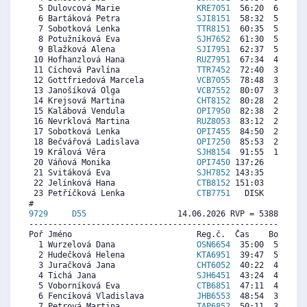
  5 Dulovcová Marie                
KRE7051
  56:20  6012  6
  6 Bartáková Petra                
SJI8151
  58:32  5737  6
  7 Sobotková Lenka                
TTR8151
  60:35  5481  2
  8 Potužníková Eva                
SJH7652
  61:30  5366  4
  9 Blažková Alena                 
SJI7951
  62:37  5226  4
 10 Hofhanzlová Hana               
RUZ7951
  67:34  4607  4
 11 Cíchová Pavlína                
TTR7452
  72:40  3970  5
 12 Gottfriedová Marcela           
VCB7055
  78:48  3203  3
 13 Janošíková Olga                
VCB7552
  80:07  3038  3
 14 Krejsová Martina               
CHT8152
  80:28  2994  3
 15 Kalábová Vendula               
OPI7950
  82:38  2723  4
 16 Nevrklová Martina              
RUZ8053
  83:12  2652  2
 17 Sobotková Lenka                
OPI7455
  84:50  2448  3
 18 Bečvářová Ladislava            
OPI7250
  85:53  2317  3
 19 Králová Věra                   
SJH8154
  91:55  1562   
 20 Váňová Monika                  
OPI7450
 137:26     0   
 21 Svitáková Eva                  
SJH7852
 143:35     0   
 22 Jelínková Hana                 
CTB8152
 151:03     0   
 23 Petříčková Lenka               
CTB7751
   DISK     0  3
9729     
D55
                   14.06.2026 RVP = 5388/5226 
----------------------------------------------------------
Poř Jméno                          Reg.č.  Čas    Body  Ra
  1 Wurzelová Dana                 
OSN6654
  35:00  5687  5
  2 Hudečková Helena               
KTA6951
  39:47  5036  5
  3 Juračková Jana                 
CHT6052
  40:22  4956  4
  4 Tichá Jana                     
SJH6451
  43:24  4543  4
  5 Voborníková Eva                
CTB6851
  47:11  4028  4
  6 Fencíková Vladislava           
JHB6553
  48:54  3794  5
  7 Petrová Martina                
TAP6852
  50:11  3620  4