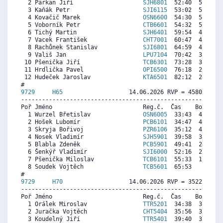
  2 Parkan Jiří                    
SJH6801
  52:40  5333  5
  3 Kaňák Petr                     
SJI6115
  53:02  5295  5
  4 Kovačič Marek                  
OSN6600
  54:30  5146  5
  5 Voborník Petr                  
CTB6601
  54:32  5143  5
  6 Tichý Martin                   
SJH6401
  59:54  4597  5
  7 Vacek František                
CHT7001
  60:47  4508  3
  8 Rachůnek Stanislav             
SJI6801
  64:59  4081  4
  9 Vališ Jan                      
LPU7104
  70:42  3500  4
 10 Pšenička Jiří                  
TCB6301
  73:28  3219  3
 11 Hrdlička Pavel                 
OPI6500
  76:18  2931  4
 12 Hudeček Jaroslav               
KTA6501
  82:12  2331  1
9729     
H65
                   14.06.2026 RVP = 4580/4397 
----------------------------------------------------------
Poř Jméno                          Reg.č.  Čas    Body  Ra
  1 Wurzel Břetislav               
OSN6005
  33:43  4505  4
  2 Hošek Lubomír                  
PCB6101
  34:47  4369  4
  3 Skryja Bořivoj                 
PZR6106
  35:12  4316  4
  4 Nosek Vladimír                 
SJH5901
  39:58  3710  3
  5 Blabla Zdeněk                  
PCB5901
  49:41  2474  3
  6 Šenkýř Vladimír                
SJI6000
  52:16  2145  1
  7 Pšenička Miloslav              
TCB6101
  55:33  1728  2
  8 Soudek Vojtěch                 
TCB5601
  65:53   413  1
9729     
H70
                   14.06.2026 RVP = 3522/3364 
----------------------------------------------------------
Poř Jméno                          Reg.č.  Čas    Body  Ra
  1 Orálek Miroslav                
TTR5201
  34:38  3557  3
  2 Juračka Vojtěch                
CHT5404
  35:56  3438  3
  3 Koudelný Jiří                  
TTR5401
  39:40  3096  3