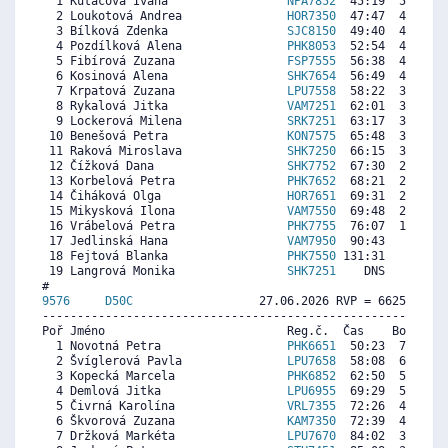
  1 Kutáčová Ivana                 
NPA7852
  45:19  5212  4
  2 Loukotová Andrea               
HOR7350
  47:47  4954  5
  3 Bílková Zdenka                 
SJC8150
  49:40  4757  5
  4 Pozdílková Alena               
PHK8053
  52:54  4419  3
  5 Fibírová Zuzana                
FSP7555
  56:38  4029  5
  6 Kosinová Alena                 
SHK7654
  56:49  4010  4
  7 Krpatová Zuzana                
LPU7558
  58:22  3848  4
  8 Rykalová Jitka                 
VAM7251
  62:01  3466  4
  9 Lockerová Milena               
SRK7251
  63:17  3334  3
 10 Benešová Petra                 
KON7575
  65:48  3071  3
 11 Raková Miroslava               
SHK7250
  66:15  3024  3
 12 Čížková Dana                   
SHK7752
  67:30  2893  1
 13 Korbelová Petra                
PHK7652
  68:21  2804  3
 14 Čiháková Olga                  
HOR7651
  69:31  2682  3
 15 Mikysková Ilona                
VAM7550
  69:48  2653  3
 16 Vrábelová Petra                
PHK7755
  76:07  1992  3
 17 Jedlinská Hana                 
VAM7950
  90:43   466   
 18 Fejtová Blanka                 
PHK7550
 131:31     0  1
 19 Langrová Monika                
SHK7251
    DNS     0  3
9576     
D50C
                  27.06.2026 RVP = 6625/6459 
----------------------------------------------------------
Poř Jméno                          Reg.č.  Čas    Body  Ra
  1 Novotná Petra                  
PHK6651
  50:23  7220  6
  2 Švíglerová Pavla               
LPU7658
  58:08  6344  6
  3 Kopecká Marcela                
PHK6852
  62:50  5812  6
  4 Demlová Jitka                  
LPU6955
  69:29  5060  5
  5 Čivrná Karolína                
VRL7355
  72:26  4727  6
  6 Škvorová Zuzana                
KAM7350
  72:39  4702  5
  7 Držková Markéta                
LPU7670
  84:02  3415  4