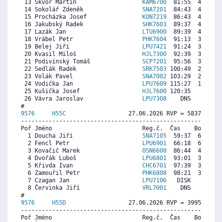
 13 Škvor Martin                   
KAM6700
  81:55  4900  5
 14 Sokolář Zdeněk                 
SNA7201
  84:43  4601  5
 15 Procházka Josef                
KON7219
  86:43  4388  5
 16 Jakubský Radek                 
SHK7603
  89:37  4079  5
 17 Lazák Jan                      
LTU6900
  89:39  4075  5
 18 Vrábel Petr                    
PHK7604
  91:13  3908  4
 19 Belej Jiří                     
LPU7421
  91:24  3889  6
 20 Kvasil Miloš                   
HJL7300
  92:39  3756  2
 21 Podivínský Tomáš               
SCP7201
  95:56  3406  4
 22 Sedlák Radek                   
SRK7503
 100:49  2885  5
 23 Volák Pavel                    
SNA7002
 103:29  2601  4
 24 Vodička Jan                    
LPU7609
 115:27  1326   
 25 Kušička Josef                  
HJL7600
 120:35   779  3
 26 Vávra Jaroslav                 
LPU7308
    DNS     0  5
9576     
H55C
                  27.06.2026 RVP = 5837/5662 
----------------------------------------------------------
Poř Jméno                          Reg.č.  Čas    Body  Ra
  1 Doucha Jiří                    
SNA7105
  59:37  6562  6
  2 Fencl Petr                     
LPU6901
  66:18  6028  6
  3 Kovačič Marek                  
OSN6600
  86:44  4396  5
  4 Dvořák Luboš                   
LPU6801
  93:01  3894  2
  5 Křivda Ivan                    
CHC6701
  97:39  3524  4
  6 Zamouřil Petr                  
PHK6808
  98:21  3468  4
  7 Czagan Jan                     
LPU7106
   DISK     0  5
  8 Červinka Jiří                  
VRL7001
    DNS     0  6
9576     
H55D
                  27.06.2026 RVP = 3995/3875 
----------------------------------------------------------
Poř Jméno                          Reg.č.  Čas    Body  Ra