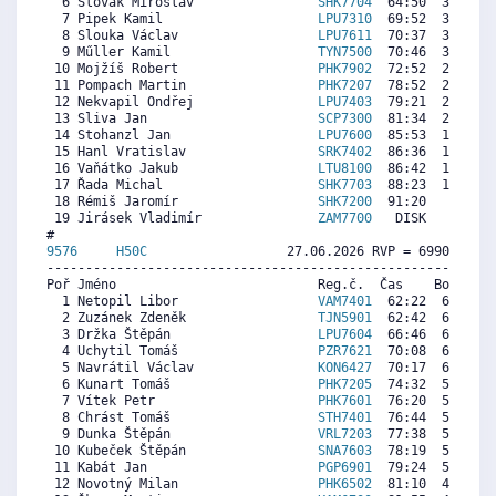
  6 Slovák Miroslav                
SHK7704
  64:50  3844  4
  7 Pipek Kamil                    
LPU7310
  69:52  3295  2
  8 Slouka Václav                  
LPU7611
  70:37  3213  1
  9 Műller Kamil                   
TYN7500
  70:46  3197  3
 10 Mojžíš Robert                  
PHK7902
  72:52  2968  3
 11 Pompach Martin                 
PHK7207
  78:52  2313  2
 12 Nekvapil Ondřej                
LPU7403
  79:21  2260  4
 13 Sliva Jan                      
SCP7300
  81:34  2019  3
 14 Stohanzl Jan                   
LPU7600
  85:53  1548  1
 15 Hanl Vratislav                 
SRK7402
  86:36  1469  1
 16 Vaňátko Jakub                  
LTU8100
  86:42  1458  2
 17 Řada Michal                    
SHK7703
  88:23  1275   
 18 Rémiš Jaromír                  
SHK7200
  91:20   953  2
 19 Jirásek Vladimír               
ZAM7700
   DISK     0   
9576     
H50C
                  27.06.2026 RVP = 6990/6815 
----------------------------------------------------------
Poř Jméno                          Reg.č.  Čas    Body  Ra
  1 Netopil Libor                  
VAM7401
  62:22  6983  7
  2 Zuzánek Zdeněk                 
TJN5901
  62:42  6948  6
  3 Držka Štěpán                   
LPU7604
  66:46  6514  6
  4 Uchytil Tomáš                  
PZR7621
  70:08  6155  6
  5 Navrátil Václav                
KON6427
  70:17  6139  6
  6 Kunart Tomáš                   
PHK7205
  74:32  5686  6
  7 Vítek Petr                     
PHK7601
  76:20  5495  7
  8 Chrást Tomáš                   
STH7401
  76:44  5452  5
  9 Dunka Štěpán                   
VRL7203
  77:38  5356  6
 10 Kubeček Štěpán                 
SNA7603
  78:19  5283  5
 11 Kabát Jan                      
PGP6901
  79:24  5168  5
 12 Novotný Milan                  
PHK6502
  81:10  4980  5