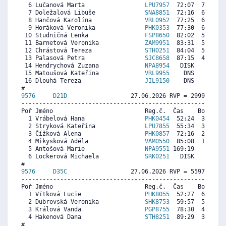
  6 Lučanová Marta                 
LPU7957
  72:07  7012  8
  7 Doležalová Libuše              
SNA8851
  72:16  6989  7
  8 Hančová Karolína               
VRL0952
  77:25  6204  3
  9 Horáková Veronika              
PHK0353
  77:30  6192  6
 10 Studničná Lenka                
FSP8650
  82:02  5501  7
 11 Barnetová Veronika             
ZAM9951
  83:31  5275  7
 12 Chrástová Tereza               
STH0251
  84:04  5191  7
 13 Palasová Petra                 
SJC8658
  87:15  4706  7
 14 Hendrychová Zuzana             
NPA8954
   DISK     0  6
 15 Matoušová Kateřina             
VRL9955
    DNS     0  8
 16 Dlouhá Tereza                  
JIL9150
    DNS     0   
9576     
D21D
                  27.06.2026 RVP = 2999/2999 
----------------------------------------------------------
Poř Jméno                          Reg.č.  Čas    Body  Ra
  1 Vrábelová Hana                 
PHK0454
  52:24  3382  4
  2 Stryková Kateřina              
LPU7855
  55:34  3224  3
  3 Čížková Alena                  
PHK0857
  72:16  2390   
  4 Mikysková Adéla                
VAM0550
  85:08  1748  2
  5 Antošová Marie                 
NPA9551
 169:19     0   
  6 Lockerová Michaela             
SRK0251
   DISK     0   
9576     
D35C
                  27.06.2026 RVP = 5597/5541 
----------------------------------------------------------
Poř Jméno                          Reg.č.  Čas    Body  Ra
  1 Vítková Lucie                  
PHK8055
  52:27  6515  7
  2 Dubrovská Veronika             
SHK8753
  59:57  5862  3
  3 Králová Vanda                  
PGP8755
  78:30  4246  6
  4 Hakenová Dana                  
STH8251
  89:29  3290  5