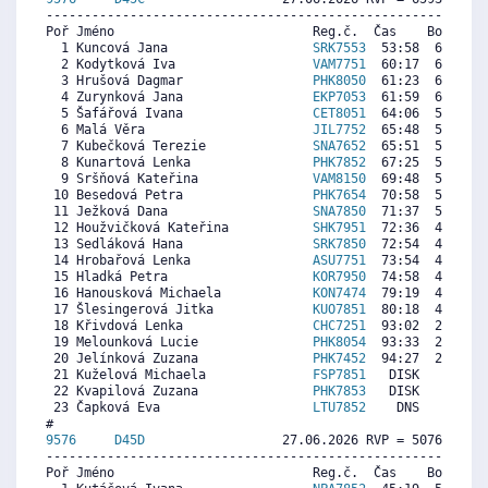
----------------------------------------------------------
Poř Jméno                          Reg.č.  Čas    Body  Ra
  1 Kuncová Jana                   
SRK7553
  53:58  6966  1
  2 Kodytková Iva                  
VAM7751
  60:17  6269  6
  3 Hrušová Dagmar                 
PHK8050
  61:23  6148  5
  4 Zurynková Jana                 
EKP7053
  61:59  6082  6
  5 Šafářová Ivana                 
CET8051
  64:06  5848  6
  6 Malá Věra                      
JIL7752
  65:48  5660  7
  7 Kubečková Terezie              
SNA7652
  65:51  5655  5
  8 Kunartová Lenka                
PHK7852
  67:25  5482  5
  9 Sršňová Kateřina               
VAM8150
  69:48  5219  5
 10 Besedová Petra                 
PHK7654
  70:58  5090  5
 11 Ježková Dana                   
SNA7850
  71:37  5018  5
 12 Houžvičková Kateřina           
SHK7951
  72:36  4910  4
 13 Sedláková Hana                 
SRK7850
  72:54  4877  4
 14 Hrobařová Lenka                
ASU7751
  73:54  4766  3
 15 Hladká Petra                   
KOR7950
  74:58  4649  5
 16 Hanousková Michaela            
KON7474
  79:19  4169  6
 17 Šlesingerová Jitka             
KUO7851
  80:18  4060  1
 18 Křivdová Lenka                 
CHC7251
  93:02  2655  6
 19 Melounková Lucie               
PHK8054
  93:33  2598  1
 20 Jelínková Zuzana               
PHK7452
  94:27  2498  5
 21 Kuželová Michaela              
FSP7851
   DISK     0  4
 22 Kvapilová Zuzana               
PHK7853
   DISK     0  3
 23 Čapková Eva                    
LTU7852
    DNS     0  5
9576     
D45D
                  27.06.2026 RVP = 5076/4974 
----------------------------------------------------------
Poř Jméno                          Reg.č.  Čas    Body  Ra