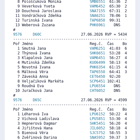
  8 Pološčuková Monika             
SMB6551
  61:36  2670  4
  9 Veverková Yveta                
VAM6452
  65:30  2322  3
 10 Douchová Jaroslava             
SNA7155
  67:31  2142  2
 11 Vondráčková Zdeňka             
SNA6251
  78:06  1197  1
 12 Turinská Ivana                 
TAP6850
  99:31     0   
 13 Weberová Zuzana                
PHK6961
    DNS     0   
9576     
D60C
                  27.06.2026 RVP = 5434/5244 
----------------------------------------------------------
Poř Jméno                          Reg.č.  Čas    Body  Ra
  1 Smutná Jana                    
VAM6251
  41:03  6210  6
  2 Thýnová Ivana                  
SHK6651
  53:28  4916  4
  3 Klapalová Jana                 
VAM6451
  56:27  4605  5
  4 Mutinská Zdeňka                
KUO6499
  58:13  4421  4
  5 Novotná Ivana                  
PHK6354
  61:15  4105  5
  6 Málková Věra                   
TAP6550
  64:41  3747  3
  7 Záveská Anna                   
CET6450
  92:20   866  1
  8 Veljačiková Markéta            
SCP6451
 102:41     0  3
  9 Roudná Eva                     
LPU6554
    DNS     0  3
 10 Juračková Jana                 
CHT6052
    DNS     0  4
9576     
D65C
                  27.06.2026 RVP = 4599/4415 
----------------------------------------------------------
Poř Jméno                          Reg.č.  Čas    Body  Ra
  1 Léharová Iva                   
LPU6152
  50:22  4666  5
  2 Víchová Ladislava              
LPU5851
  53:30  4407  4
  3 Hepnerová Dagmar               
SHK5451
  56:20  4172  3
  4 Jiřištová Hana                 
JIL6052
  58:18  4010  4
  5 Bienová Věra                   
SJC5752
  58:55  3959  3
  6 Zvěřinová Darina               
SNA5952
  59:37  3901  3