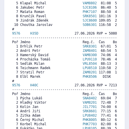
  5 Klapal Michal                  
VAM8802
  81:08  5670  6
  6 Jakubec Petr                   
SJC8106
  86:40  5125  6
  7 Mašata Roman                   
PHK7107
  88:50  4912  6
  8 Krunčík Pavel                  
SRK8501
 101:16  3688  5
  9 Jindrák Zdeněk                 
SJC8600
 109:05  2919  3
 10 Choutka Jaroslav               
SOB6301
 116:58  2143  5
9576     
H35D
                  27.06.2026 RVP = 5080/5029 
----------------------------------------------------------
Poř Jméno                          Reg.č.  Čas    Body  Ra
  1 Drhlík Petr                    
SRK8301
  67:01  5244  5
  2 Andrš Petr                     
ZAM8401
  68:54  5108  5
  3 Hamerský David                 
VAM8300
  74:06  4735  5
  4 Procházka Tomáš                
LPU9110
  78:46  4400  4
  5 Sedlák Milan                   
VRL8504
  88:13  3721  3
  6 Teichmann Radek                
LPU8510
 110:58  2086   
  7 Stratil Petr                   
ZAM8201
 117:08  1643   
  8 Elbl Marek                     
PHK8506
   DISK     0   
9576     
H40C
                  27.06.2026 RVP = 7213/7105 
----------------------------------------------------------
Poř Jméno                          Reg.č.  Čas    Body  Ra
  1 Pýcha Lukáš                    
SNA8402
  69:04  7390  7
  2 Hladký Viktor                  
VAM8201
  72:48  7022  7
  3 Kolín Jan                      
JIL7701
  74:00  6903  7
  4 Andrš Jiří                     
SRK8601
  77:15  6582  6
  5 Zitka Adam                     
LPU8402
  77:41  6539  5
  6 Černý Michal                   
PHK8005
  80:12  6291  2
  7 Korbel Michal                  
PHK7703
  82:00  6113  6
  8 Fukátko Jan                    
LPU8105
  88:39  5457  6