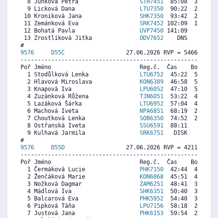
  8 Junková Petra                  
STH7451
  85:08  3291  4
  9 Licková Dana                   
LTU7350
  90:22  2699  4
 10 Kroniková Jana                 
SHK7350
  93:42  2322  5
 11 Zemánková Eva                  
SRK7452
 102:09  1366  3
 12 Bohatá Pavla                   
UVP7450
 141:09     0  1
 13 Zrostlíková Jitka              
ODV7652
    DNS     0  1
9576     
D55C
                  27.06.2026 RVP = 5466/5302 
----------------------------------------------------------
Poř Jméno                          Reg.č.  Čas    Body  Ra
  1 Stodůlková Lenka               
LTU6752
  45:22  5431  5
  2 Hlavová Miroslava              
KON6389
  46:58  5249  5
  3 Knapová Iva                    
LPU6052
  47:10  5226  5
  4 Zuzánková Růžena               
TJN6051
  53:22  4519  4
  5 Lazáková Šárka                 
LTU6952
  57:04  4097  4
  6 Machová Iveta                  
NPA6851
  68:19  2814  4
  7 Choutková Lenka                
SOB6350
  74:52  2068  4
  8 Ostřanská Iveta                
SSU6591
  88:11   549  5
  9 Kulhavá Jarmila                
SRK6751
   DISK     0  3
9576     
D55D
                  27.06.2026 RVP = 4211/4085 
----------------------------------------------------------
Poř Jméno                          Reg.č.  Čas    Body  Ra
  1 Čermáková Lucie                
PHK7150
  42:44  4354  3
  2 Ženčáková Marie                
KON6868
  45:51  4076  4
  3 Nožková Dagmar                 
ZAM6251
  48:41  3823  3
  4 Mádlová Iva                    
SHK6351
  50:40  3646  3
  5 Balcarová Eva                  
PHK5952
  54:40  3289  3
  6 Pipková Táňa                   
LPU7156
  58:18  2965  4
  7 Justová Jana                   
PHK6153
  59:54  2822  3