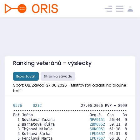
Ranking veteránů - výsledky
Exportovat
Stránka závodu
Sport: OB, Závod: 27.06.2026 - Mistrovství oblasti na dlouhé
trati
9576     
D21C
                  27.06.2026 RVP = 8999/8999 
----------------------------------------------------------
Poř Jméno                          Reg.č.  Čas    Body  Ra
  1 Nováková Zuzana                
NPA9151
  56:44  9355  9
  2 Barnatová Klára                
ZBM0352
  59:11  8982  8
  3 Thýnová Nikola                 
SHK0051
  61:18  8659  9
  4 Kulhavá Šárka                  
LPU9357
  61:31  8626  8
  5 Fenclová Marta                 
LPU7667
  66:16  7903  8