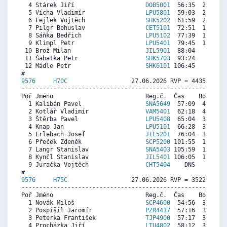
  4 Stárek Jiří                    
DOB5001
  56:35  2871  3
  5 Vícha Vladimír                 
LPU5801
  59:03  2710  3
  6 Fejlek Vojtěch                 
SHK5202
  61:59  2518  2
  7 Pilgr Bohuslav                 
CET5101
  72:51  1808  2
  8 Sáňka Bedřich                  
LPU5102
  77:39  1494  2
  9 Klimpl Petr                    
LPU5401
  79:45  1357  3
 10 Brož Milan                     
JIL5901
  88:04   813  1
 11 Šabatka Petr                   
SHK5703
  93:24   464  1
 12 Mádle Petr                     
SHK6101
 106:45     0   
9576     
H70C
                  27.06.2026 RVP = 4435/4235 
----------------------------------------------------------
Poř Jméno                          Reg.č.  Čas    Body  Ra
  1 Kalibán Pavel                  
SNA5649
  57:09  4536  4
  2 Kotlář Vladimír                
VAM5401
  62:18  4181   
  3 Štěrba Pavel                   
LPU5408
  65:04  3990  4
  4 Knap Jan                       
LPU5101
  66:28  3894  4
  5 Erlebach Josef                 
JIL5201
  76:04  3233  4
  6 Přeček Zdeněk                  
SCP5200
 101:55  1453  3
  7 Langr Stanislav                
SNA5403
 105:59  1173  2
  8 Kynčl Stanislav                
JIL5401
 106:05  1166  4
  9 Juračka Vojtěch                
CHT5404
    DNS     0  3
9576     
H75C
                  27.06.2026 RVP = 3522/3346 
----------------------------------------------------------
Poř Jméno                          Reg.č.  Čas    Body  Ra
  1 Novák Miloš                    
SCP4600
  54:56  3438  3
  2 Pospíšil Jaromír               
PZR4417
  57:16  3300  3
  3 Peterka František              
TJP4900
  57:17  3299  3
  4 Procházka Jiří                 
LTU4802
  58:12  3245  3