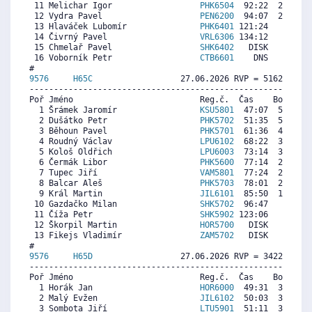
 11 Melichar Igor                  
PHK6504
  92:22  2837  5
 12 Vydra Pavel                    
PEN6200
  94:07  2671  4
 13 Hlaváček Lubomír               
PHK6401
 121:24    88  2
 14 Čivrný Pavel                   
VRL6306
 134:12     0  2
 15 Chmelař Pavel                  
SHK6402
   DISK     0  5
 16 Voborník Petr                  
CTB6601
    DNS     0  5
9576     
H65C
                  27.06.2026 RVP = 5162/4956 
----------------------------------------------------------
Poř Jméno                          Reg.č.  Čas    Body  Ra
  1 Šrámek Jaromír                 
KSU5801
  47:07  5542  5
  2 Dušátko Petr                   
PHK5702
  51:35  5127  5
  3 Běhoun Pavel                   
PHK5701
  61:36  4198  4
  4 Roudný Václav                  
LPU6102
  68:22  3571  4
  5 Kološ Oldřich                  
LPU6003
  73:14  3119  3
  6 Čermák Libor                   
PHK5600
  77:14  2748  3
  7 Tupec Jiří                     
VAM5801
  77:24  2733  3
  8 Balcar Aleš                    
PHK5703
  78:01  2676  2
  9 Král Martin                    
JIL6101
  85:50  1951  4
 10 Gazdačko Milan                 
SHK5702
  96:47   935  3
 11 Číža Petr                      
SHK5902
 123:06     0  4
 12 Škorpil Martin                 
HOR5700
   DISK     0  5
 13 Fikejs Vladimír                
ZAM5702
   DISK     0  3
9576     
H65D
                  27.06.2026 RVP = 3422/3285 
----------------------------------------------------------
Poř Jméno                          Reg.č.  Čas    Body  Ra
  1 Horák Jan                      
HOR6000
  49:31  3333  3
  2 Malý Evžen                     
JIL6102
  50:03  3298  3
  3 Sombota Jiří                   
LTU5901
  51:11  3224  2