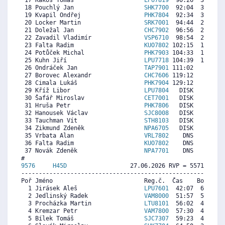
 17 Kakos Tomáš                    
LPU7819
  90:26  3375  4
 18 Pouchlý Jan                    
SHK7700
  92:04  3170  2
 19 Kvapil Ondřej                  
PHK7804
  92:34  3108  4
 20 Locker Martin                  
SRK7001
  94:44  2836  4
 21 Doležal Jan                    
CHC7902
  96:56  2561  3
 22 Zavadil Vladimír               
VSP6710
  98:54  2314  4
 23 Falta Radim                    
KUO7802
 102:15  1894  4
 24 Potůček Michal                 
PHK7903
 104:33  1606   
 25 Kuhn Jiří                      
LPU7718
 104:39  1594  4
 26 Ondráček Jan                   
TAP7901
 111:02   794  1
 27 Borovec Alexandr               
CHC7606
 119:12     0  2
 28 Cimala Lukáš                   
PHK7904
 129:12     0  2
 29 Kříž Libor                     
LPU7804
   DISK     0  6
 30 Šafář Miroslav                 
CET7001
   DISK     0  4
 31 Hruša Petr                     
PHK7806
   DISK     0  4
 32 Hanousek Václav                
SJC8008
   DISK     0  2
 33 Tauchman Vít                   
STH8103
   DISK     0  5
 34 Zikmund Zdeněk                 
NPA6705
   DISK     0  6
 35 Vrbata Alan                    
VRL7802
    DNS     0  5
 36 Falta Radim                    
KUO7802
    DNS     0  4
 37 Novák Zdeněk                   
NPA7701
    DNS     0  6
9576     
H45D
                  27.06.2026 RVP = 5571/5460 
----------------------------------------------------------
Poř Jméno                          Reg.č.  Čas    Body  Ra
  1 Jirásek Aleš                   
LPU7601
  42:07  6323  6
  2 Jedlinský Radek                
VAM8000
  51:57  5250  5
  3 Procházka Martin               
LTU8101
  56:02  4805  4
  4 Kremzar Petr                   
VAM7800
  57:30  4645  5
  5 Bílek Tomáš                    
SJC7307
  59:23  4439  5