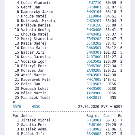
  4 Lučan Vladimír                 
LPU7710
  80:39  8069  7
  5 Gebrt Jan                      
SHK9801
  81:07  8013  8
  6 Kamenický Jakub                
PHK9104
  83:18  7752  6
  7 Hrouda Matěj                   
JIL9804
  84:51  7566  8
  8 Dutkowski Mikolaj              
CHC9201
  85:04  7541  5
  9 Králová Denisa                 
PHK9150
  85:09  7531  2
 10 Valenta Ondřej                 
PHK0406
  85:41  7467  8
 11 Choutka Matěj                  
NPA0402
  87:37  7236  7
 12 Mokrý Stanislav                
ZBM9202
  87:47  7216  8
 13 Kazda Ondřej                   
SJC8202
  88:41  7108  7
 14 Doucha Martin                  
SNA0501
  96:12  6209  6
 15 Balcar Jiří                    
SNA0301
 101:32  5571  6
 16 Kupka Jaroslav                 
ALB7800
 111:27  4385  5
 17 Vodička Igor                   
UOL0502
 126:39  2567   
 18 Přikryl Petr                   
PBM6708
 127:34  2457  6
 19 Moravec Jan                    
ZAM0205
 130:21  2124  4
 20 Antoš Martin                   
NPA9501
 142:38   655  2
 21 Kadeřávek Petr                 
PHK7605
 148:41     0  6
 22 Palas Jan                      
SJC8507
   DISK     0  8
 23 Pompach Lukáš                  
PHK0500
   DISK     0  1
 24 Málek Martin                   
TAP8900
   DISK     0  6
 25 Macháček Tomáš                 
SHK0811
    DNS     0   
9576     
H35C
                  27.06.2026 RVP = 6897/6828 
----------------------------------------------------------
Poř Jméno                          Reg.č.  Čas    Body  Ra
  1 Jirásek Michal                 
SHK8901
  66:31  7109  7
  2 Šabatka Petr                   
LPU8106
  70:29  6718  7
  3 Dusílek Adam                   
SRK8902
  71:06  6657  5
  4 Ptáček Jiří                    
SRK9002
  79:27  5835  6