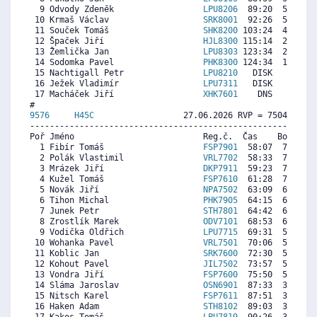
  9 Odvody Zdeněk                  
LPU8206
  89:20  5389  5
 10 Krmaš Václav                   
SRK8001
  92:26  5083  6
 11 Souček Tomáš                   
SHK8200
 103:24  4000  5
 12 Špaček Jiří                    
HJL8300
 115:14  2832  2
 13 Žemlička Jan                   
LPU8303
 123:34  2009  4
 14 Sodomka Pavel                  
PHK8300
 124:34  1910  3
 15 Nachtigall Petr                
LPU8210
   DISK     0  4
 16 Ježek Vladimír                 
LPU7311
   DISK     0  4
 17 Macháček Jiří                  
XHK7601
    DNS     0  5
9576     
H45C
                  27.06.2026 RVP = 7504/7354 
----------------------------------------------------------
Poř Jméno                          Reg.č.  Čas    Body  Ra
  1 Fibír Tomáš                    
FSP7901
  58:07  7425  7
  2 Polák Vlastimil                
VRL7702
  58:33  7371  7
  3 Mrázek Jiří                    
DKP7911
  59:23  7266  7
  4 Kužel Tomáš                    
FSP7610
  61:28  7005  6
  5 Novák Jiří                     
NPA7502
  63:09  6794  7
  6 Tihon Michal                   
PHK7905
  64:15  6656  7
  7 Junek Petr                     
STH7801
  64:42  6600  7
  8 Zrostlík Marek                 
ODV7101
  68:53  6076  6
  9 Vodička Oldřich                
LPU7715
  69:31  5996  6
 10 Wohanka Pavel                  
VRL7501
  70:06  5923  6
 11 Koblic Jan                     
SRK7600
  72:30  5622  5
 12 Kohout Pavel                   
JIL7502
  73:57  5441  5
 13 Vondra Jiří                    
FSP7600
  75:50  5205  5
 14 Sláma Jaroslav                 
OSN6901
  87:33  3736  5
 15 Nitsch Karel                   
FSP7611
  87:51  3699  4
 16 Haken Adam                     
STH8102
  89:03  3549  5