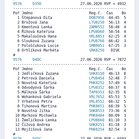
9576     
D35D
                  27.06.2026 RVP = 4932/4883 
----------------------------------------------------------
Poř Jméno                          Reg.č.  Čas    Body  Ra
  1 Štěpánová Dita                 
DOB7956
  44:45  5663  6
  2 Brožová Jana                   
LTU8250
  56:13  4611  4
  3 Kmentová Lenka                 
ZAM8552
  58:48  4374  4
  4 Říhová Kateřina                
LPU8060
  58:54  4365  4
  5 Makaloušová Hana               
VRL8853
  62:25  4043  4
  6 Slouková Zuzana                
LPU8760
  66:42  3650  1
  7 Pološčuková Lucie              
SMB9051
  67:25  3584   
  8 Drhlíková Markéta              
SRK8250
   DISK     0  3
9576     
D40C
                  27.06.2026 RVP = 7872/7754 
----------------------------------------------------------
Poř Jméno                          Reg.č.  Čas    Body  Ra
  1 Jedličková Zuzana              
SHK8150
  46:13  8653  9
  2 Petrová Daniela                
LPU8454
  52:48  7677  7
  3 Novotná Kateřina               
PHK8252
  57:49  6933  7
  4 Odvodyová Šárka                
LPU8352
  60:37  6517  6
  5 Málková Šárka                  
TAP8353
  62:35  6226  6
  6 Wohanková Gabriela             
VRL7652
  65:53  5736  6
  7 Vrbatová Petra                 
VRL8552
  66:32  5640  7
  8 Tihonová Martina               
PHK8651
  68:39  5326  7
  9 Novotná Jitka                  
SHK8553
  73:36  4592  5
 10 Marková Michaela               
PHK8484
  80:09  3620  5
 11 Žemličková Lenka               
LPU8660
  81:10  3469  4
 12 Čížová Andrea                  
SHK8251
  81:18  3449  6
 13 Mojžíšová Jana                 
PHK8254
  82:54  3212  5
9576     
D45C
                  27.06.2026 RVP = 6593/6461 