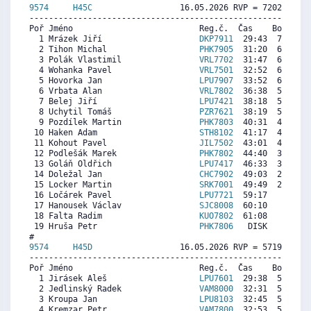
9574     
H45C
                  16.05.2026 RVP = 7202/7058 
----------------------------------------------------------
Poř Jméno                          Reg.č.  Čas    Body  Ra
  1 Mrázek Jiří                    
DKP7911
  29:43  7338  7
  2 Tihon Michal                   
PHK7905
  31:20  6969  7
  3 Polák Vlastimil                
VRL7702
  31:47  6866  7
  4 Wohanka Pavel                  
VRL7501
  32:52  6619  6
  5 Hovorka Jan                    
LPU7907
  33:52  6391  6
  6 Vrbata Alan                    
VRL7802
  36:38  5760  5
  7 Belej Jiří                     
LPU7421
  38:18  5380  6
  8 Uchytil Tomáš                  
PZR7621
  38:19  5376  6
  9 Pozdílek Martin                
PHK7803
  40:31  4875  5
 10 Haken Adam                     
STH8102
  41:17  4700  5
 11 Kohout Pavel                   
JIL7502
  43:01  4304  5
 12 Podlešák Marek                 
PHK7802
  44:40  3928  4
 13 Goláň Oldřich                  
LPU7417
  46:33  3498  3
 14 Doležal Jan                    
CHC7902
  49:03  2928  3
 15 Locker Martin                  
SRK7001
  49:49  2753  4
 16 Ločárek Pavel                  
LPU7721
  59:17   594  4
 17 Hanousek Václav                
SJC8008
  60:10   393  2
 18 Falta Radim                    
KUO7802
  61:08   172  4
 19 Hruša Petr                     
PHK7806
   DISK     0  4
9574     
H45D
                  16.05.2026 RVP = 5719/5605 
----------------------------------------------------------
Poř Jméno                          Reg.č.  Čas    Body  Ra
  1 Jirásek Aleš                   
LPU7601
  29:38  5959  6
  2 Jedlinský Radek                
VAM8000
  32:31  5448  5
  3 Kroupa Jan                     
LPU8103
  32:45  5407  5
  4 Kremzar Petr                   
VAM7800
  32:53  5383  5