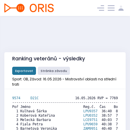
Ranking veteránů - výsledky
Exportovat
Stránka závodu
Sport: OB, Závod: 16.05.2026 - Mistrovství oblasti na střední
trati
9574     
D21C
                  16.05.2026 RVP = 7769/7769 
----------------------------------------------------------
Poř Jméno                          Reg.č.  Čas    Body  Ra
  1 Kulhavá Šárka                  
LPU9357
  36:40  8150  8
  2 Koberová Kateřina              
LPU0352
  38:57  7690  8
  3 Melecká Barbara                
LCE9751
  40:03  7468  5
  4 Fiala Petra                    
LPU9659
  40:38  7351  1
  5 Barnetová Veronika             
ZAM9951
  40:40  7344  7