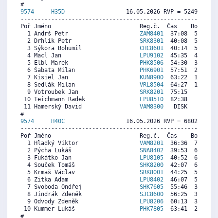
9574     
H35D
                  16.05.2026 RVP = 5249/5197 
----------------------------------------------------------
Poř Jméno                          Reg.č.  Čas    Body  Ra
  1 Andrš Petr                     
ZAM8401
  37:08  5466  5
  2 Drhlík Petr                    
SRK8301
  40:08  5068  5
  3 Sýkora Bohumil                 
CHC8601
  40:14  5055  5
  4 Macl Jan                       
LPU9102
  45:35  4345  1
  5 Elbl Marek                     
PHK8506
  54:30  3162   
  6 Šabata Milan                   
PHK6901
  57:51  2718  4
  7 Kisiel Jan                     
KUN8900
  63:22  1986   
  8 Sedlák Milan                   
VRL8504
  64:27  1842  2
  9 Votroubek Jan                  
SRK8201
  75:15   409  3
 10 Teichmann Radek                
LPU8510
  82:38     0   
 11 Hamerský David                 
VAM8300
   DISK     0  4
9574     
H40C
                  16.05.2026 RVP = 6802/6700 
----------------------------------------------------------
Poř Jméno                          Reg.č.  Čas    Body  Ra
  1 Hladký Viktor                  
VAM8201
  36:36  7131  7
  2 Pýcha Lukáš                    
SNA8402
  39:53  6569  7
  3 Fukátko Jan                    
LPU8105
  40:52  6400  6
  4 Souček Tomáš                   
SHK8200
  42:07  6186  5
  5 Krmaš Václav                   
SRK8001
  44:25  5792  6
  6 Zitka Adam                     
LPU8402
  46:07  5501  5
  7 Svoboda Ondřej                 
SHK7605
  55:46  3848  6
  8 Jindrák Zdeněk                 
SJC8600
  56:25  3737  1
  9 Odvody Zdeněk                  
LPU8206
  60:13  3086  5
 10 Kummer Lukáš                   
PHK7805
  63:41  2492   