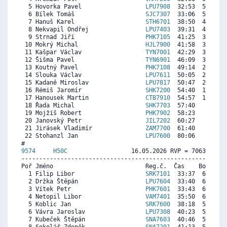
  5 Hovorka Pavel                  
LPU7908
  32:53  5383  5
  6 Bílek Tomáš                    
SJC7307
  33:06  5345  5
  7 Hanuš Karel                    
STH6701
  38:50  4329  4
  8 Nekvapil Ondřej                
LPU7403
  39:31  4208  4
  9 Strnad Jiří                    
PHK7105
  41:25  3871  4
 10 Mokrý Michal                   
HJL7900
  41:58  3774  4
 11 Kašpar Václav                  
TYN7001
  42:29  3682  4
 12 Šišma Pavel                    
TYN6901
  46:09  3033  3
 13 Koutný Pavel                   
PHK7108
  49:14  2486  2
 14 Slouka Václav                  
LPU7611
  50:05  2336   
 15 Kadaně Miroslav                
LPU7817
  50:47  2212  3
 16 Rémiš Jaromír                  
SHK7200
  54:40  1524  2
 17 Hanousek Martin                
CTB7910
  54:57  1473  2
 18 Řada Michal                    
SHK7703
  57:40   992   
 19 Mojžíš Robert                  
PHK7902
  58:23   865  2
 20 Janovský Petr                  
JIL7202
  60:27   499  3
 21 Jirásek Vladimír               
ZAM7700
  61:40   283   
 22 Stohanzl Jan                   
LPU7600
  80:06     0  1
9574     
H50C
                  16.05.2026 RVP = 7063/6886 
----------------------------------------------------------
Poř Jméno                          Reg.č.  Čas    Body  Ra
  1 Filip Libor                    
SRK7101
  33:37  6896  6
  2 Držka Štěpán                   
LPU7604
  33:40  6886  6
  3 Vítek Petr                     
PHK7601
  33:43  6876  7
  4 Netopil Libor                  
VAM7401
  35:50  6443  7
  5 Koblic Jan                     
SRK7600
  38:18  5938  5
  6 Vávra Jaroslav                 
LPU7308
  40:23  5512  6
  7 Kubeček Štěpán                 
SNA7603
  40:46  5434  5