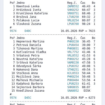
Poř Jméno                          Reg.č.  Čas    Body  Ra
  1 Kmentová Lenka                 
ZAM8552
  46:43  4113  4
  2 Hrdinková Iveta                
SHK8252
  66:47  3010  1
  3 Krunčíková Kateřina            
SRK8751
  68:46  2901  2
  4 Brožová Jana                   
LTU8250
  69:32  2859  4
  5 Poláková Lucie                 
VRL8254
  80:07  2276  1
  6 Slouková Zuzana                
LPU8760
  98:24  1271  1
9574     
D40C
                  16.05.2026 RVP = 7615/7501 
----------------------------------------------------------
Poř Jméno                          Reg.č.  Čas    Body  Ra
  1 Hepnerová Martina              
PHK8150
  36:45  7863  8
  2 Petrová Daniela                
LPU8454
  39:00  7426  7
  3 Tihonová Martina               
PHK8651
  40:06  7212  7
  4 Kutlvašrová Vlaďka             
VRL7752
  41:46  6888  7
  5 Vrbatová Petra                 
VRL8552
  41:53  6866  6
  6 Novotná Kateřina               
PHK8252
  45:28  6170  7
  7 Sršňová Kateřina               
VAM8150
  47:58  5684  5
  8 Odvodyová Šárka                
LPU8352
  49:08  5458  6
  9 Hakenová Dana                  
STH8251
  49:54  5309  5
 10 Stočková Anna                  
HJL8553
  50:44  5147   
 11 Mojžíšová Jana                 
PHK8254
  50:48  5134  5
 12 Marková Michaela               
PHK8484
  53:56  4525  5
 13 Kadaňová Barbora               
LPU8253
  61:41  3020  5
 14 Sejkorová Barbora              
SHK8655
  88:07     0   
 15 Knedlíková Zuzana              
SNA8052
   DISK     0  3
9574     
D45C
                  16.05.2026 RVP = 6273/6148 
----------------------------------------------------------
Poř Jméno                          Reg.č.  Čas    Body  Ra