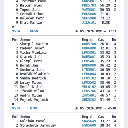
  4 Trejtnar Pavel                 
KUN5801
  51:17  3082  4
  5 Balcar Aleš                    
PHK5703
  56:29  2526  2
  6 Tupec Jiří                     
VAM5801
  56:55  2480  3
  7 Čermák Libor                   
PHK5600
  71:01   972  3
  8 Holeček Petr                   
SHK5900
  73:12   739  1
  9 Král Martin                    
JIL6101
   DISK     0  4
9574     
H65D
                  16.05.2026 RVP = 3773/3622 
----------------------------------------------------------
Poř Jméno                          Reg.č.  Čas    Body  Ra
  1 Škorpil Martin                 
HOR5700
  26:01  4140  5
  2 Paďour Josef                   
KUN6000
  32:01  3424   
  3 Vícha Vladimír                 
LPU5801
  33:02  3303  3
  4 Stárek Jiří                    
DOB5001
  35:23  3022  3
  5 Klimpl Petr                    
LPU5401
  35:23  3022  3
  6 Horák Jan                      
HOR6000
  36:42  2865  3
  7 Sombota Jiří                   
LTU5901
  36:59  2831  2
  8 Dvořák Vladimír                
LPU6004
  38:03  2704  2
  9 Sáňka Bedřich                  
LPU5102
  38:10  2690  2
 10 Lulay Miloš                    
LPU5502
  38:46  2618  3
 11 Mertlík Jiří                   
VRL6102
  39:05  2581  1
 12 Třasák Milan                   
LPU5206
  43:14  2085  2
 13 Andrš Milan                    
ZAM5801
  46:57  1642  2
 14 Fejlek Vojtěch                 
SHK5202
  51:49  1061  2
9574     
H70C
                  16.05.2026 RVP = 4538/4334 
----------------------------------------------------------
Poř Jméno                          Reg.č.  Čas    Body  Ra
  1 Kalibán Pavel                  
SNA5649
  33:27  4771  4
  2 Strachota Jaroslav             
ASU5600
  38:34  4175  1