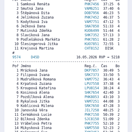
  1 Samková Renáta                 
PHK7456
  37:25  6614  6
  2 Smutná Jana                    
VAM6251
  37:40  6576  6
  3 Štěpánová Dita                 
DOB7956
  46:23  5252  6
  4 Jelínková Zuzana               
PHK7452
  46:37  5217  5
  5 Kodytková Iva                  
VAM7751
  47:12  5128  6
  6 Ježková Dana                   
SNA7850
  51:33  4468  5
  7 Mutinská Zdeňka                
KUO6499
  51:44  4440  4
  8 Slavíková Jana                 
SHK7352
  57:13  3608  5
  9 Podlešáková Markéta            
PHK7851
  61:28  2962  3
 10 Šlesingerová Jitka             
KUO7851
  72:55  1224  1
 11 Krejsová Martina               
CHT8152
   DISK     0  3
9574     
D45D
                  16.05.2026 RVP = 5218/5114 
----------------------------------------------------------
Poř Jméno                          Reg.č.  Čas    Body  Ra
  1 Mrázková Jana                  
DKP7857
  30:49  5563  5
  2 Filipová Ivana                 
SRK7373
  33:50  5107  5
  3 Mudruňková Romana              
VAM7752
  36:43  4671  4
  4 Krpatová Zuzana                
LPU7558
  37:38  4532  4
  5 Kroupová Kateřina              
LPU8154
  38:24  4416  4
  6 Kosinová Alena                 
SHK7654
  42:40  3770  4
  7 Pozdílková Alena               
PHK8053
  43:10  3694  3
  8 Rykalová Jitka                 
VAM7251
  44:08  3548  4
  9 Koblicová Milena               
SRK7650
  47:28  3044   
 10 Janovská Věra                  
JIL7258
  48:25  2900  4
 11 Čermáková Lucie                
PHK7150
  50:39  2562  3
 12 Bílková Zdenka                 
SJC8150
  51:09  2486  5
 13 Vrábelová Petra                
PHK7755
  52:10  2332  3
 14 Mikysková Ilona                
VAM7550
  52:23  2300  3