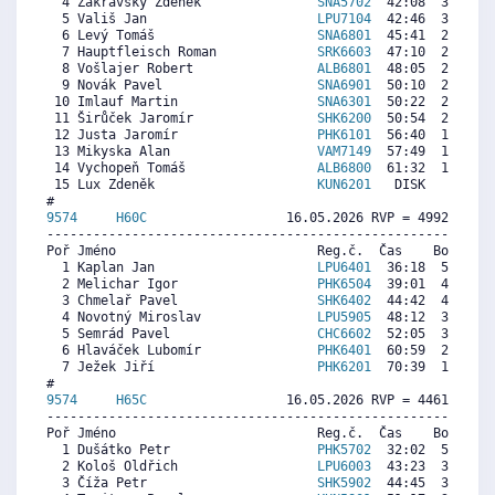
  4 Zákravský Zdeněk               
SNA5702
  42:08  3377  3
  5 Vališ Jan                      
LPU7104
  42:46  3308  4
  6 Levý Tomáš                     
SNA6801
  45:41  2991  1
  7 Hauptfleisch Roman             
SRK6603
  47:10  2829  3
  8 Vošlajer Robert                
ALB6801
  48:05  2730  3
  9 Novák Pavel                    
SNA6901
  50:10  2503  2
 10 Imlauf Martin                  
SNA6301
  50:22  2481  3
 11 Širůček Jaromír                
SHK6200
  50:54  2423  2
 12 Justa Jaromír                  
PHK6101
  56:40  1796  2
 13 Mikyska Alan                   
VAM7149
  57:49  1671  3
 14 Vychopeň Tomáš                 
ALB6800
  61:32  1267  2
 15 Lux Zdeněk                     
KUN6201
   DISK     0  3
9574     
H60C
                  16.05.2026 RVP = 4992/4817 
----------------------------------------------------------
Poř Jméno                          Reg.č.  Čas    Body  Ra
  1 Kaplan Jan                     
LPU6401
  36:18  5263  4
  2 Melichar Igor                  
PHK6504
  39:01  4936  5
  3 Chmelař Pavel                  
SHK6402
  44:42  4252  5
  4 Novotný Miroslav               
LPU5905
  48:12  3830  4
  5 Semrád Pavel                   
CHC6602
  52:05  3363  3
  6 Hlaváček Lubomír               
PHK6401
  60:59  2291  2
  7 Ježek Jiří                     
PHK6201
  70:39  1127   
9574     
H65C
                  16.05.2026 RVP = 4461/4283 
----------------------------------------------------------
Poř Jméno                          Reg.č.  Čas    Body  Ra
  1 Dušátko Petr                   
PHK5702
  32:02  5140  5
  2 Kološ Oldřich                  
LPU6003
  43:23  3927  3
  3 Číža Petr                      
SHK5902
  44:45  3780  3