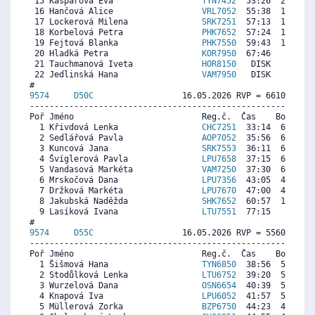
 15 Kašparová Eva                  
TYN7452
  53:26  2141  3
 16 Hančová Alice                  
VRL7052
  55:38  1808  4
 17 Lockerová Milena               
SRK7251
  57:13  1568  3
 18 Korbelová Petra                
PHK7652
  57:24  1540  3
 19 Fejtová Blanka                 
PHK7550
  59:43  1190  1
 20 Hladká Petra                   
KOR7950
  67:46     0  5
 21 Tauchmanová Iveta              
HOR8150
   DISK     0   
 22 Jedlinská Hana                 
VAM7950
   DISK     0   
9574     
D50C
                  16.05.2026 RVP = 6610/6445 
----------------------------------------------------------
Poř Jméno                          Reg.č.  Čas    Body  Ra
  1 Křivdová Lenka                 
CHC7251
  33:14  6790  6
  2 Sedlářová Pavla                
AOP7052
  35:56  6295  6
  3 Kuncová Jana                   
SRK7553
  36:11  6249  1
  4 Švíglerová Pavla               
LPU7658
  37:15  6053  6
  5 Vandasová Markéta              
VAM7250
  37:30  6007  6
  6 Mrskočová Dana                 
LPU7356
  43:05  4983  5
  7 Držková Markéta                
LPU7670
  47:00  4264  4
  8 Jakubská Naděžda               
SHK7652
  60:57  1704  1
  9 Lasíková Ivana                 
LTU7551
  77:15     0   
9574     
D55C
                  16.05.2026 RVP = 5560/5393 
----------------------------------------------------------
Poř Jméno                          Reg.č.  Čas    Body  Ra
  1 Šišmová Hana                   
TYN6850
  38:56  5489  5
  2 Stodůlková Lenka               
LTU6752
  39:20  5434  5
  3 Wurzelová Dana                 
OSN6654
  40:39  5255  5
  4 Knapová Iva                    
LPU6052
  41:57  5078  5
  5 Müllerová Zorka                
BZP6750
  44:23  4747  4