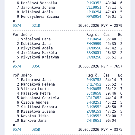
  6 Horáková Veronika              
PHK0353
  43:04  6860  6
  7 Jaroňková Johana               
VLI9951
  47:11  6031   
  8 Jelínková Adéla                
LPU0254
  47:43  5923  5
  9 Hendrychová Zuzana             
NPA8954
  49:01  5661  6
9574     
D21D
                  16.05.2026 RVP = 2879/2879 
----------------------------------------------------------
Poř Jméno                          Reg.č.  Čas    Body  Ra
  1 Vrábelová Hana                 
PHK0454
  35:40  3369  4
  2 Kubíčková Jana                 
PHK9999
  45:35  2705  2
  3 Mikysková Adéla                
VAM0550
  47:42  2563  2
  4 Jirčáková Markéta              
SRK9851
  48:32  2507  1
  5 Mikysková Kristýna             
VAM0250
  55:51  2017   
9574     
D35C
                  16.05.2026 RVP = 7657/7580 
----------------------------------------------------------
Poř Jméno                          Reg.č.  Čas    Body  Ra
  1 Balcarová Jana                 
PHK8753
  34:14  7837  7
  2 Randáková Helena               
VRL7452
  35:52  7487  7
  3 Vítková Lucie                  
PHK8055
  36:12  7416  7
  4 Palasová Petra                 
SJC8658
  39:46  6653  7
  5 Wohanková Gabriela             
VRL7652
  44:14  5697  6
  6 Čížová Andrea                  
SHK8251
  45:22  5455  6
  7 Stulíková Barbora              
SHK8552
  45:50  5355  5
  8 Kisielová Zuzana               
ZAM9153
  47:25  5016  4
  9 Novotná Jitka                  
SHK8553
  53:00  3822  5
 10 Binková Jana                   
CHT8651
  96:04     0   
9574     
D35D
                  16.05.2026 RVP = 3375/3341 
----------------------------------------------------------