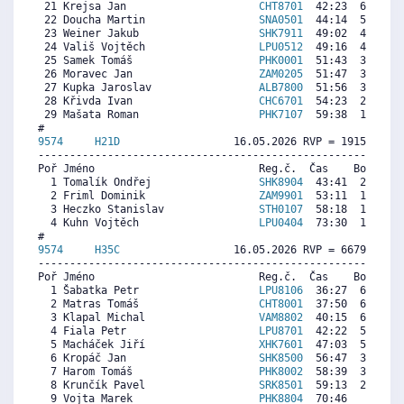
 21 Krejsa Jan                     
CHT8701
  42:23  6078  7
 22 Doucha Martin                  
SNA0501
  44:14  5581  6
 23 Weiner Jakub                   
SHK7911
  49:02  4293  6
 24 Vališ Vojtěch                  
LPU0512
  49:16  4231  5
 25 Samek Tomáš                    
PHK0001
  51:43  3573  6
 26 Moravec Jan                    
ZAM0205
  51:47  3555  4
 27 Kupka Jaroslav                 
ALB7800
  51:56  3515  5
 28 Křivda Ivan                    
CHC6701
  54:23  2858  5
 29 Mašata Roman                   
PHK7107
  59:38  1449  6
9574     
H21D
                  16.05.2026 RVP = 1915/1915 
----------------------------------------------------------
Poř Jméno                          Reg.č.  Čas    Body  Ra
  1 Tomalík Ondřej                 
SHK8904
  43:41  2212  1
  2 Friml Dominik                  
ZAM9901
  53:11  1860   
  3 Heczko Stanislav               
STH0107
  58:18  1671  4
  4 Kuhn Vojtěch                   
LPU0404
  73:30  1108  1
9574     
H35C
                  16.05.2026 RVP = 6679/6612 
----------------------------------------------------------
Poř Jméno                          Reg.č.  Čas    Body  Ra
  1 Šabatka Petr                   
LPU8106
  36:27  6911  7
  2 Matras Tomáš                   
CHT8001
  37:50  6672  7
  3 Klapal Michal                  
VAM8802
  40:15  6253  6
  4 Fiala Petr                     
LPU8701
  42:22  5886  1
  5 Macháček Jiří                  
XHK7601
  47:03  5075  5
  6 Kropáč Jan                     
SHK8500
  56:47  3390  2
  7 Harom Tomáš                    
PHK8002
  58:39  3066   
  8 Krunčík Pavel                  
SRK8501
  59:13  2968  5
  9 Vojta Marek                    
PHK8804
  70:46   968   