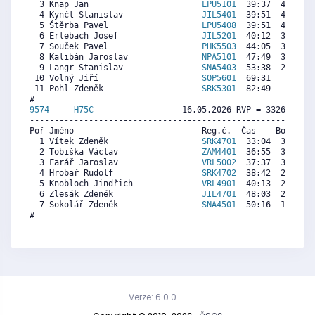
  3 Knap Jan                       
LPU5101
  39:37  4053  4
  4 Kynčl Stanislav                
JIL5401
  39:51  4026  4
  5 Štěrba Pavel                   
LPU5408
  39:51  4026  4
  6 Erlebach Josef                 
JIL5201
  40:12  3985  4
  7 Souček Pavel                   
PHK5503
  44:05  3533  3
  8 Kalibán Jaroslav               
NPA5101
  47:49  3098  4
  9 Langr Stanislav                
SNA5403
  53:38  2421  2
 10 Volný Jiří                     
SOP5601
  69:31   571  1
 11 Pohl Zdeněk                    
SRK5301
  82:49     0  2
9574     
H75C
                  16.05.2026 RVP = 3326/3160 
----------------------------------------------------------
Poř Jméno                          Reg.č.  Čas    Body  Ra
  1 Vítek Zdeněk                   
SRK4701
  33:04  3406  2
  2 Tobiška Václav                 
ZAM4401
  36:55  3067  3
  3 Farář Jaroslav                 
VRL5002
  37:37  3005  3
  4 Hrobař Rudolf                  
SRK4702
  38:42  2910  2
  5 Knobloch Jindřich              
VRL4901
  40:13  2776  3
  6 Zlesák Zdeněk                  
JIL4701
  48:03  2086  2
  7 Sokolář Zdeněk                 
SNA4501
  50:16  1891  2
#

Verze: 6.0.0