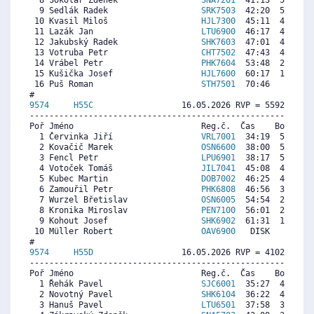
  8 Sokolář Zdeněk                 
SNA7201
  41:13  5342  5
  9 Sedlák Radek                   
SRK7503
  42:20  5113  4
 10 Kvasil Miloš                   
HJL7300
  45:11  4530  2
 11 Lazák Jan                      
LTU6900
  46:17  4305  5
 12 Jakubský Radek                 
SHK7603
  47:01  4155  5
 13 Votruba Petr                   
CHT7502
  47:43  4012  3
 14 Vrábel Petr                    
PHK7604
  53:48  2768  4
 15 Kušička Josef                  
HJL7600
  60:17  1442  3
 16 Puš Roman                      
STH7501
  70:46     0  4
9574     
H55C
                  16.05.2026 RVP = 5592/5424 
----------------------------------------------------------
Poř Jméno                          Reg.č.  Čas    Body  Ra
  1 Červinka Jiří                  
VRL7001
  34:19  5800  5
  2 Kovačič Marek                  
OSN6600
  38:00  5258  5
  3 Fencl Petr                     
LPU6901
  38:17  5216  6
  4 Votoček Tomáš                  
JIL7041
  45:08  4208  5
  5 Kubec Martin                   
DOB7002
  46:25  4019  4
  6 Zamouřil Petr                  
PHK6808
  46:56  3943  4
  7 Wurzel Břetislav               
OSN6005
  54:54  2771  4
  8 Kronika Miroslav               
PEN7100
  56:01  2607  3
  9 Kohout Josef                   
SHK6902
  61:31  1798  3
 10 Müller Robert                  
OAV6900
   DISK     0  3
9574     
H55D
                  16.05.2026 RVP = 4102/3979 
----------------------------------------------------------
Poř Jméno                          Reg.č.  Čas    Body  Ra
  1 Řehák Pavel                    
SJC6001
  35:27  4103  4
  2 Novotný Pavel                  
SHK6104
  36:22  4004  4
  3 Hanuš Pavel                    
LTU6501
  37:58  3830  3