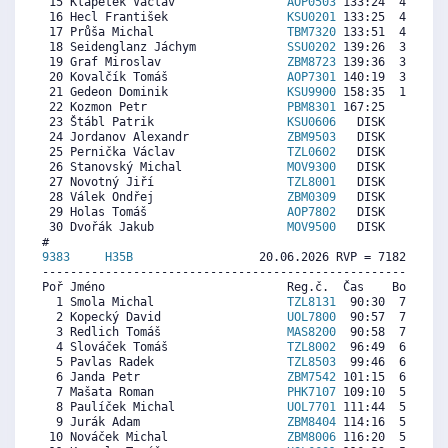
 15 Klapetek Václav                
AOP0503
 133:24  4166  6
 16 Hecl František                 
KSU0201
 133:25  4164  5
 17 Průša Michal                   
TBM7320
 133:51  4120  6
 18 Seidenglanz Jáchym             
SSU0202
 139:26  3559  5
 19 Graf Miroslav                  
ZBM8723
 139:36  3542  4
 20 Kovalčík Tomáš                 
AOP7301
 140:19  3470  6
 21 Gedeon Dominik                 
KSU9900
 158:35  1634  1
 22 Kozmon Petr                    
PBM8301
 167:25   747  6
 23 Štábl Patrik                   
KSU0606
   DISK     0  8
 24 Jordanov Alexandr              
ZBM9503
   DISK     0  7
 25 Pernička Václav                
TZL0602
   DISK     0  5
 26 Stanovský Michal               
MOV9300
   DISK     0  2
 27 Novotný Jiří                   
TZL8001
   DISK     0  7
 28 Válek Ondřej                   
ZBM0309
   DISK     0  3
 29 Holas Tomáš                    
AOP7802
   DISK     0  6
 30 Dvořák Jakub                   
MOV9500
   DISK     0  4
9383     
H35B
                  20.06.2026 RVP = 7182/7110 
----------------------------------------------------------
Poř Jméno                          Reg.č.  Čas    Body  Ra
  1 Smola Michal                   
TZL8131
  90:30  7134  8
  2 Kopecký David                  
UOL7800
  90:57  7099  6
  3 Redlich Tomáš                  
MAS8200
  90:58  7098  6
  4 Slováček Tomáš                 
TZL8002
  96:49  6640  6
  5 Pavlas Radek                   
TZL8503
  99:46  6409  6
  6 Janda Petr                     
ZBM7542
 101:15  6292  5
  7 Mašata Roman                   
PHK7107
 109:10  5672  6
  8 Paulíček Michal                
UOL7701
 111:44  5472  5
  9 Jurák Adam                     
ZBM8404
 114:16  5273  5
 10 Nováček Michal                 
ZBM8006
 116:20  5111  4