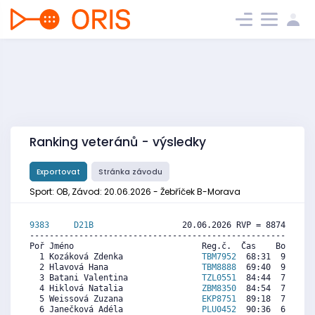
Ranking veteránů - výsledky
Exportovat
Stránka závodu
Sport: OB, Závod: 20.06.2026 - Žebříček B-Morava
9383     
D21B
                  20.06.2026 RVP = 8874/8874 
----------------------------------------------------------
Poř Jméno                          Reg.č.  Čas    Body  Ra
  1 Kozáková Zdenka                
TBM7952
  68:31  9566  9
  2 Hlavová Hana                   
TBM8888
  69:40  9428  8
  3 Batani Valentina               
TZL0551
  84:44  7629  2
  4 Hiklová Natalia                
ZBM8350
  84:54  7609  9
  5 Weissová Zuzana                
EKP8751
  89:18  7083  1
  6 Janečková Adéla                
PLU0452
  90:36  6928  7