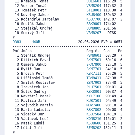
 11 Krampla Tomáš                  
UOL6601
 116:29  5100  5
 12 Verner Tomáš                   
VBM8204
 117:32  5017  6
 13 Tomášek Petr                   
STE8001
 118:30  4942  5
 14 Novotný Jakub                  
KSU8400
 139:32  3295  1
 15 Kočandrle Jaroslav             
KSU7700
 142:07  3092  4
 16 Šesták Jakub                   
RBK9001
 174:02   593  1
 17 Stejskal Ondřej                
UBM8805
 201:56     0   
 18 Šedivý Jiří                    
VBM8207
   DISK     0  4
9383     
H40B
                  20.06.2026 RVP = 6651/6551 
----------------------------------------------------------
Poř Jméno                          Reg.č.  Čas    Body  Ra
  1 Stehlík Ondřej                 
PBM8601
  63:29  7297  6
  2 Dittrich Pavel                 
SKM7501
  69:16  6768  7
  3 Ošmera Jakub                   
SKM7800
  82:10  5589  4
  4 Rytíř Jan                      
SKM7701
  84:10  5406   
  5 Brosch Petr                    
RBK7111
  85:26  5290  6
  6 Liščinský Tomáš                
TBM8411
  87:38  5089  5
  7 Smítal Rostislav               
ZBM7903
  87:48  5074  6
  8 Travnicek Jan                  
PLU7501
  90:01  4871  6
  9 Šulák Ondřej                   
RBK8001
  90:37  4816  4
 10 Navrátil Marek                 
KYL7100
  90:49  4798  5
 11 Pavlica Jiří                   
KUB7501
  94:49  4432  4
 12 Vojvodík Martin                
MOV7400
  98:18  4113  5
 13 Bárta Ladislav                 
RBK7802
  99:08  4037  5
 14 Videcký Jan                    
KSU7504
 104:19  3563  3
 15 Václavek Leoš                  
KON8216
 115:01  2585  3
 16 Mazák Lukáš                    
KSU8600
 131:25  1085  3
 17 Létal Jiří                     
SFM8202
 132:11  1015  2