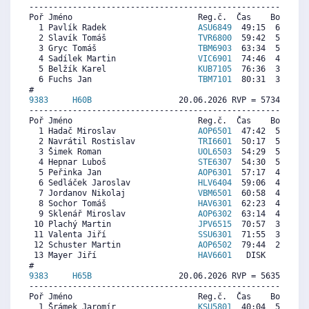
----------------------------------------------------------
Poř Jméno                          Reg.č.  Čas    Body  Ra
  1 Pavlík Radek                   
ASU6849
  49:15  6753  6
  2 Slavík Tomáš                   
TVR6800
  59:42  5680  5
  3 Gryc Tomáš                     
TBM6903
  63:34  5282  6
  4 Sadílek Martin                 
VIC6901
  74:46  4132  5
  5 Belžík Karel                   
KUB7105
  76:36  3944  2
  6 Fuchs Jan                      
TBM7101
  80:31  3542  3
9383     
H60B
                  20.06.2026 RVP = 5734/5533 
----------------------------------------------------------
Poř Jméno                          Reg.č.  Čas    Body  Ra
  1 Hadač Miroslav                 
AOP6501
  47:42  5873  6
  2 Navrátil Rostislav             
TRI6601
  50:17  5592  5
  3 Šimek Roman                    
UOL6503
  54:29  5135  5
  4 Hepnar Luboš                   
STE6307
  54:30  5133  5
  5 Peřinka Jan                    
AOP6301
  57:17  4830  4
  6 Sedláček Jaroslav              
HLV6404
  59:06  4632  4
  7 Jordanov Nikolaj               
VBM6501
  60:58  4429  5
  8 Sochor Tomáš                   
HAV6301
  62:23  4275  4
  9 Sklenář Miroslav               
AOP6302
  63:14  4182  3
 10 Plachý Martin                  
JPV6515
  70:57  3342  4
 11 Valenta Jiří                   
SSU6301
  71:55  3237  3
 12 Schuster Martin                
AOP6502
  79:44  2386  5
 13 Mayer Jiří                     
HAV6601
   DISK     0  3
9383     
H65B
                  20.06.2026 RVP = 5635/5410 
----------------------------------------------------------
Poř Jméno                          Reg.č.  Čas    Body  Ra
  1 Šrámek Jaromír                 
KSU5801
  40:04  5475  5