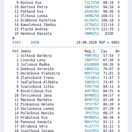
  9 Kočová Eva                     
TZL7550
  88:24  5190  5
 10 Bártová Petra                  
RBK8252
  94:28  4589  6
 11 Pátková Eva                    
ASU8383
  98:56  4146  4
 12 Vlčková Lenka                  
SKM8250
 104:51  3559  4
 13 Drábková Kateřina              
HLV8451
 108:18  3218  5
 14 Kawuloková Zdeňka              
SIT8451
 111:14  2927  5
 15 Plachá Andrea                  
JPV7676
 122:29  1812  6
 16 Henková Daniela                
VBM8255
   DISK     0   
9383     
D45B
                  20.06.2026 RVP = 6862/6725 
----------------------------------------------------------
Poř Jméno                          Reg.č.  Čas    Body  Ra
  1 Vítková Barbora                
PBM7952
  57:54  7427  6
  2 Lvovská Leny                   
ZBM7557
  67:38  6415  6
  3 Juřinová Radka                 
KSU8080
  68:26  6332  6
  4 Daňková Veronika               
SBK8151
  70:07  6157  5
  5 Horáčková Vladimíra            
MOV7750
  71:01  6063  5
  6 Zlatníková Irena               
TZL8053
  71:47  5983  6
  7 Sedláčková Alžběta             
TBM7872
  74:45  5675  5
  8 Svačinková Jitka               
TVR7750
  84:11  4694  5
  9 Kovalčíková Eva                
AOP7852
  84:55  4617  4
 10 Červinková Jana                
BFM8052
  84:57  4614  5
 11 Máchová Markéta                
BFM7753
  85:49  4524  5
 12 Pinkavová Helena               
JPV7767
  86:10  4487  5
 13 Václavková Lenka               
KON8155
  87:29  4350  5
 14 Poláčková Monika               
JPV7552
  88:37  4232  6
 15 Hrabalová Eva                  
BFM8051
  90:38  4023  4
 16 Pannová Vendula                
MOV7752
  92:11  3861  4
 17 Otrubová Věra                  
PLU7777
  92:22  3842  5
 18 Szostková Zuzana               
SSU7851
  92:43  3806  5