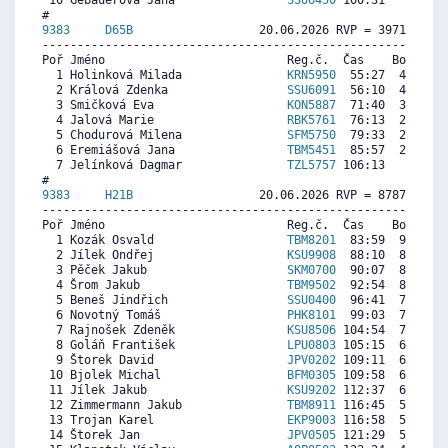
 10 Gebauerová Jana                
SSU6450
 100:31     0  2
9383     
D65B
                  20.06.2026 RVP = 3971/3812 
----------------------------------------------------------
Poř Jméno                          Reg.č.  Čas    Body  Ra
  1 Holinková Milada               
KRN5950
  55:27  4165  4
  2 Králová Zdenka                 
SSU6091
  56:10  4120  3
  3 Smičková Eva                   
KON5887
  71:40  3153  3
  4 Jalová Marie                   
RBK5761
  76:13  2869  3
  5 Chodurová Milena               
SFM5750
  79:33  2661  2
  6 Eremiášová Jana                
TBM5451
  85:57  2261  3
  7 Jelínková Dagmar               
TZL5757
 106:13   997  2
9383     
H21B
                  20.06.2026 RVP = 8787/8787 
----------------------------------------------------------
Poř Jméno                          Reg.č.  Čas    Body  Ra
  1 Kozák Osvald                   
TBM8201
  83:59  9133  9
  2 Jílek Ondřej                   
KSU9908
  88:10  8712  8
  3 Pěček Jakub                    
SKM0700
  90:07  8516  5
  4 Šrom Jakub                     
TBM9502
  92:54  8236  8
  5 Beneš Jindřich                 
SSU0400
  96:41  7856  8
  6 Novotný Tomáš                  
PHK8101
  99:03  7618  8
  7 Rajnošek Zdeněk                
KSU8506
 104:54  7030  8
  8 Goláň František                
LPU0803
 105:15  6995  3
  9 Štorek David                   
JPV0202
 109:11  6600  7
 10 Bjolek Michal                  
BFM0305
 109:58  6521  7
 11 Jílek Jakub                    
KSU9202
 112:37  6255  8
 12 Zimmermann Jakub               
TBM8911
 116:45  5839  7
 13 Trojan Karel                   
EKP9003
 116:58  5817  7
 14 Štorek Jan                     
JPV0505
 121:29  5363  8