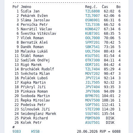
----------------------------------------------------------
Poř Jméno                          Reg.č.  Čas    Body  Ra
  1 Šidla Jan                      
TZL6808
  62:02  6632  7
  2 Pekárek Evžen                  
TZL7007
  62:06  6625  6
  3 Sláma Jaroslav                 
OSN6901
  66:31  6175  5
  4 Pernička Petr                  
TZL7336
  66:52  6139  5
  5 Navrátil Václav                
KON6427
  67:34  6068  6
  6 Švestka Vítězslav              
KUB7301
  68:35  5964  6
  7 Vlček Roman                    
OOL7000
  70:06  5810  5
  8 Bernatík Aleš                  
SFM7201
  70:42  5748  5
  9 Daněk Roman                    
SBK7541
  73:16  5487  5
 10 Malaska Lukáš                  
UOL7504
  80:43  4728  4
 11 Štábl Roman                    
KSU7501
  81:54  4607  5
 12 Sadílek Ondřej                 
OTK7300
  84:11  4374  6
 13 Rigó Marek                     
ODR7101
  84:42  4322  5
 14 Brucháček Rudolf               
TZL7404
  85:29  4242  5
 15 Svěchota Milan                 
MOV7202
  90:47  3701  4
 16 Poláček Luboš                  
JPV7214
  92:14  3554  3
 17 Kupka Martin                   
JIL7505
  92:32  3523  2
 18 Přikryl Jiří                   
JPV7404
  93:35  3416  3
 19 Pinkava Roman                  
JPV7606
  94:09  3358  4
 20 Svoboda Martin                 
BFM6701
 104:01  2353  3
 21 Řepka Miroslav                 
MOV7500
 108:16  1920  2
 22 Podešva Petr                   
SOP7501
 112:41  1469  2
 23 Silnoušek Jiří                 
STE7200
 114:20  1301  1
 24 Seidenglanz Marek              
SSU7401
 135:54     0  3
 25 Pátek Richard                  
PBM7609
   DISK     0  2
 26 Kolek Petr                     
ASU7501
   DISK     0  5
9383     
H55B
                  20.06.2026 RVP = 6088/5905 