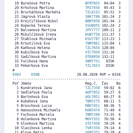
 19 Burešová Petra                 
BFM7855
  94:04  3666  5
 20 Krhutová Martina               
TRI7450
  95:43  3494  4
 21 Brucháčková Markéta            
TZL8152
  95:51  3480  5
 22 Jágrová Vlasta                 
SBK7789
 101:24  2903  4
 23 Krejčiříková Nikol             
BBM7850
 101:34  2886  4
 24 Kopecká Tereza                 
SSU8055
 102:24  2799  4
 25 Balvanová Martina              
JPV7777
 109:11  2093  4
 26 Mikulčíková Irena              
KUB7750
 111:37  1840  5
 27 Štáblová Michaela              
KSU7787
 113:23  1657  2
 28 Kroutilová Eva                 
TBM7861
 115:04  1481  3
 29 Kaňková Helena                 
TZL7654
 128:04   129  2
 30 Kubíčková Eva                  
VIC7950
 131:16     0  2
 31 Sadílková Martina              
OTK8050
 132:11     0  2
 32 Fučíková Hana                  
VBM7751
   DISK     0  6
 33 Pekárková Eva                  
TZL7653
   DISK     0  7
9383     
D50B
                  20.06.2026 RVP = 6334/6176 
----------------------------------------------------------
Poř Jméno                          Reg.č.  Čas    Body  Ra
  1 Kundratová Jana                
TZL7350
  59:02  6239  6
  2 Sedlářová Pavla                
AOP7052
  59:27  6196  6
  3 Bartoňová Eva                  
UOL7051
  60:27  6092  6
  4 Kubáňová Jana                  
TBM7275
  68:11  5292  6
  5 Broschová Lucie                
RBK7451
  68:36  5249  6
  6 Hanousková Michaela            
KON7474
  71:49  4916  6
  7 Fuchsová Marcela               
TBM7260
  73:35  4733  5
  8 Hulenková Martina              
MOV7352
  76:58  4382  5
  9 Glonková Martina               
STE7450
  78:29  4225  4
 10 Slavíková Lenka                
TVR7350
  79:14  4148  5
 11 Klose Petra                    
SFM7351
  79:29  4122  5