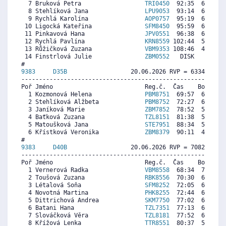
  7 Bruková Petra                  
TRI0450
  92:35  6691  7
  8 Stehlíková Jana                
LPU9053
  93:14  6614  7
  9 Rychlá Karolína                
AOP0757
  95:19  6365  6
 10 Ligocká Kateřina               
SFM8450
  95:59  6285  6
 11 Pinkavová Hana                 
JPV0551
  96:38  6208  6
 12 Rychlá Pavlína                 
KRN8559
 102:44  5479  5
 13 Růžičková Zuzana               
VBM9353
 108:46  4759  4
 14 Finstrlová Julie               
ZBM0552
   DISK     0   
9383     
D35B
                  20.06.2026 RVP = 6334/6271 
----------------------------------------------------------
Poř Jméno                          Reg.č.  Čas    Body  Ra
  1 Kozmonová Helena               
PBM8751
  69:57  6594  5
  2 Stehlíková Alžbeta             
PBM8752
  72:27  6382  6
  3 Janíková Marie                 
ZBM7852
  78:52  5836  6
  4 Baťková Zuzana                 
TZL8151
  81:38  5601  5
  5 Matoušková Jana                
STE7951
  88:34  5011  6
  6 Křístková Veronika             
ZBM8379
  90:11  4874  5
9383     
D40B
                  20.06.2026 RVP = 7082/6976 
----------------------------------------------------------
Poř Jméno                          Reg.č.  Čas    Body  Ra
  1 Vernerová Radka                
VBM8558
  68:34  7155  7
  2 Toušová Zuzana                 
RBK8556
  70:30  6964  4
  3 Létalová Soňa                  
SFM8252
  72:05  6807  6
  4 Novotná Martina                
PHK8255
  72:44  6742  7
  5 Dittrichová Andrea             
SKM7750
  77:02  6316  6
  6 Batani Hana                    
TZL7351
  77:13  6298  3
  7 Slováčková Věra                
TZL8181
  77:52  6234  6
  8 Křížová Lenka                  
TTR8551
  80:37  5961  6