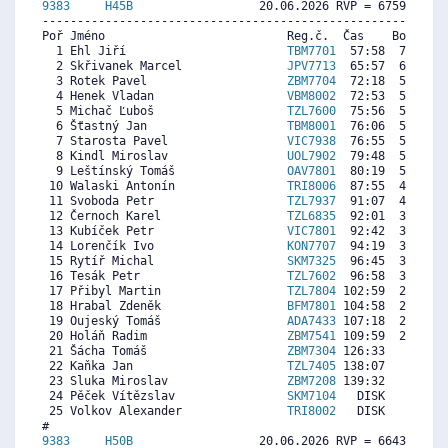
9383     
H45B
                  20.06.2026 RVP = 6759/6624 
----------------------------------------------------------
Poř Jméno                          Reg.č.  Čas    Body  Ra
  1 Ehl Jiří                       
TBM7701
  57:58  7377  7
  2 Skřivanek Marcel               
JPV7713
  65:57  6568  6
  3 Rotek Pavel                    
ZBM7704
  72:18  5925  6
  4 Henek Vladan                   
VBM8002
  72:53  5866  6
  5 Michač Ľuboš                   
TZL7600
  75:56  5557  4
  6 Šťastný Jan                    
TBM8001
  76:06  5540  5
  7 Starosta Pavel                 
VIC7938
  76:55  5458  5
  8 Kindl Miroslav                 
UOL7902
  79:48  5166  5
  9 Leštínský Tomáš                
OAV7801
  80:19  5113  5
 10 Walaski Antonín                
TRI8006
  87:55  4344  5
 11 Svoboda Petr                   
TZL7937
  91:07  4020  4
 12 Černoch Karel                  
TZL6835
  92:01  3929  4
 13 Kubíček Petr                   
VIC7801
  92:42  3859  5
 14 Lorenčík Ivo                   
KON7707
  94:19  3696  3
 15 Rytíř Michal                   
SKM7325
  96:45  3449  5
 16 Tesák Petr                     
TZL7602
  96:58  3427  3
 17 Přibyl Martin                  
TZL7804
 102:59  2818  4
 18 Hrabal Zdeněk                  
BFM7801
 104:58  2617  3
 19 Oujeský Tomáš                  
ADA7433
 107:18  2381  4
 20 Holáň Radim                    
ZBM7541
 109:59  2109  3
 21 Šácha Tomáš                    
ZBM7304
 126:33   432  1
 22 Kaňka Jan                      
TZL7405
 138:07     0  2
 23 Sluka Miroslav                 
ZBM7208
 139:32     0  1
 24 Pěček Vítězslav                
SKM7104
   DISK     0  4
 25 Volkov Alexander               
TRI8002
   DISK     0  5
9383     
H50B
                  20.06.2026 RVP = 6643/6477 