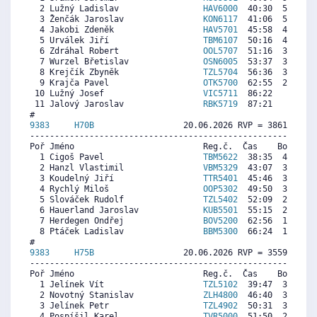
  2 Lužný Ladislav                 
HAV6000
  40:30  5417  5
  3 Ženčák Jaroslav                
KON6117
  41:06  5337  5
  4 Jakobi Zdeněk                  
HAV5701
  45:58  4688  5
  5 Urválek Jiří                   
TBM6107
  50:16  4114  5
  6 Zdráhal Robert                 
OOL5707
  51:16  3981  4
  7 Wurzel Břetislav               
OSN6005
  53:37  3667  4
  8 Krejčík Zbyněk                 
TZL5704
  56:36  3269  3
  9 Krajča Pavel                   
OTK5700
  62:55  2427  3
 10 Lužný Josef                    
VIC5711
  86:22     0  2
 11 Jalový Jaroslav                
RBK5719
  87:21     0  2
9383     
H70B
                  20.06.2026 RVP = 3861/3687 
----------------------------------------------------------
Poř Jméno                          Reg.č.  Čas    Body  Ra
  1 Cigoš Pavel                    
TBM5622
  38:35  4026  4
  2 Hanzl Vlastimil                
VBM5329
  43:07  3633  4
  3 Koudelný Jiří                  
TTR5401
  45:46  3403  3
  4 Rychlý Miloš                   
OOP5302
  49:50  3050  3
  5 Slováček Rudolf                
TZL5402
  52:09  2849  3
  6 Hauerland Jaroslav             
KUB5501
  55:15  2580  2
  7 Herdegen Ondřej                
BOV5200
  62:56  1913  1
  8 Ptáček Ladislav                
BBM5300
  66:24  1612  2
9383     
H75B
                  20.06.2026 RVP = 3559/3381 
----------------------------------------------------------
Poř Jméno                          Reg.č.  Čas    Body  Ra
  1 Jelínek Vít                    
TZL5102
  39:47  3816  3
  2 Novotný Stanislav              
ZLH4800
  46:40  3306  2
  3 Jelínek Petr                   
TZL4902
  50:31  3021  3
  4 Pospíšil Karel                 
TVR5000
  51:50  2924  3