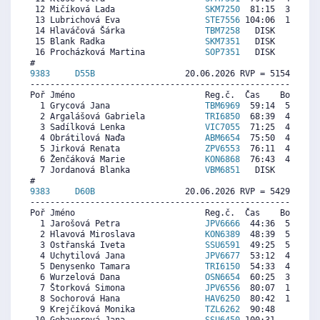
 12 Mičíková Lada                  
SKM7250
  81:15  3939  5
 13 Lubrichová Eva                 
STE7556
 104:06  1573  2
 14 Hlaváčová Šárka                
TBM7258
   DISK     0  4
 15 Blank Radka                    
SKM7351
   DISK     0  2
 16 Procházková Martina            
SOP7351
   DISK     0  1
9383     
D55B
                  20.06.2026 RVP = 5154/4999 
----------------------------------------------------------
Poř Jméno                          Reg.č.  Čas    Body  Ra
  1 Grycová Jana                   
TBM6969
  59:14  5541  5
  2 Argalášová Gabriela            
TRI6850
  68:39  4833  4
  3 Sadílková Lenka                
VIC7055
  71:25  4624  4
  4 Obrátilová Naďa                
ABM6654
  75:50  4292  3
  5 Jirková Renata                 
ZPV6553
  76:11  4266  5
  6 Ženčáková Marie                
KON6868
  76:43  4226  4
  7 Jordanová Blanka               
VBM6851
   DISK     0  3
9383     
D60B
                  20.06.2026 RVP = 5429/5239 
----------------------------------------------------------
Poř Jméno                          Reg.č.  Čas    Body  Ra
  1 Jarošová Petra                 
JPV6666
  44:36  5565  4
  2 Hlavová Miroslava              
KON6389
  48:39  5118  5
  3 Ostřanská Iveta                
SSU6591
  49:25  5034  5
  4 Uchytilová Jana                
JPV6677
  53:12  4617  2
  5 Denysenko Tamara               
TRI6150
  54:33  4468  5
  6 Wurzelová Dana                 
OSN6654
  60:25  3822  5
  7 Štorková Simona                
JPV6556
  80:07  1652  4
  8 Sochorová Hana                 
HAV6250
  80:42  1588  3
  9 Krejčíková Monika              
TZL6262
  90:48   475  2