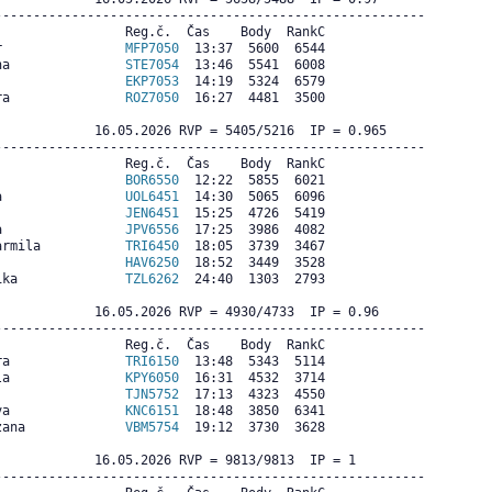
--------------------------------------------------------

                Reg.č.  Čas    Body  RankC

r                
MFP7050
  13:37  5600  6544

na               
STE7054
  13:46  5541  6008

                 
EKP7053
  14:19  5324  6579

ra               
ROZ7050
  16:27  4481  3500

             16.05.2026 RVP = 5405/5216  IP = 0.965  

--------------------------------------------------------

                Reg.č.  Čas    Body  RankC

                 
BOR6550
  12:22  5855  6021

a                
UOL6451
  14:30  5065  6096

                 
JEN6451
  15:25  4726  5419

a                
JPV6556
  17:25  3986  4082

armila           
TRI6450
  18:05  3739  3467

                 
HAV6250
  18:52  3449  3528

ika              
TZL6262
  24:40  1303  2793

             16.05.2026 RVP = 4930/4733  IP = 0.96  

--------------------------------------------------------

                Reg.č.  Čas    Body  RankC

ra               
TRI6150
  13:48  5343  5114

la               
KPY6050
  16:31  4532  3714

                 
TJN5752
  17:13  4323  4550

va               
KNC6151
  18:48  3850  6341

zana             
VBM5754
  19:12  3730  3628

             16.05.2026 RVP = 9813/9813  IP = 1     

--------------------------------------------------------
