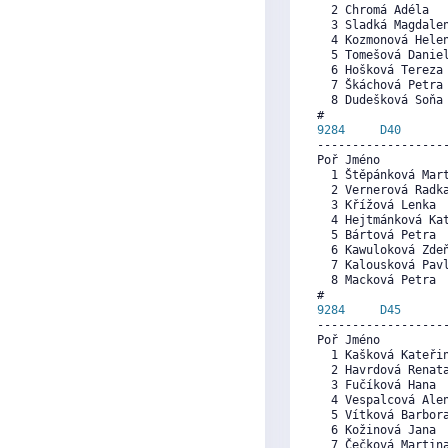
  2 Chromá Adéla  
  3 Sladká Magdale
  4 Kozmonová Hele
  5 Tomešová Danie
  6 Hošková Tereza
  7 Škáchová Petra
  8 Dudešková Soňa
9284     
D40
      
------------------
Poř Jméno          
  1 Štěpánková Mar
  2 Vernerová Radk
  3 Křížová Lenka 
  4 Hejtmánková Ka
  5 Bártová Petra 
  6 Kawuloková Zde
  7 Kalousková Pav
  8 Macková Petra 
9284     
D45
      
------------------
Poř Jméno          
  1 Kašková Kateři
  2 Havrdová Renat
  3 Fučíková Hana 
  4 Vespalcová Ale
  5 Vítková Barbor
  6 Kožinová Jana 
  7 Čečková Martin