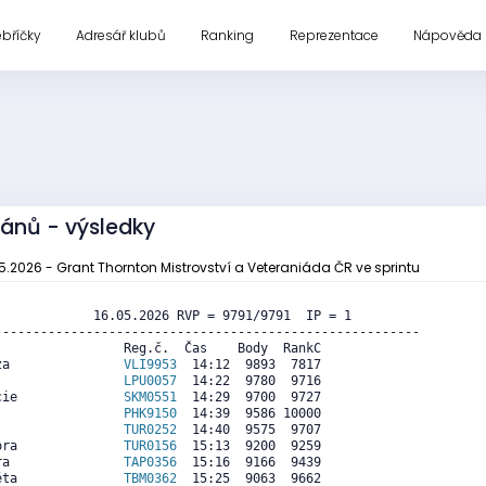
ebříčky
Adresář klubů
Ranking
Reprezentace
Nápověda
ránů - výsledky
05.2026 - Grant Thornton Mistrovství a Veteraniáda ČR ve sprintu
             16.05.2026 RVP = 9791/9791  IP = 1     

--------------------------------------------------------

                Reg.č.  Čas    Body  RankC

za               
VLI9953
  14:12  9893  7817

                 
LPU0057
  14:22  9780  9716

cie              
SKM0551
  14:29  9700  9727

                 
PHK9150
  14:39  9586 10000

                 
TUR0252
  14:40  9575  9707

ora              
TUR0156
  15:13  9200  9259

ra               
TAP0356
  15:16  9166  9439

éta              
TBM0362
  15:25  9063  9662
