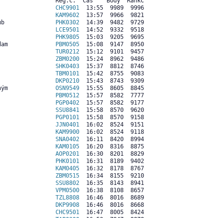
                Reg.č.  Čas    Body  RankC

                 
CHC9901
  13:55  9989  9996

                 
KAM9602
  13:57  9966  9821

ub               
PHK0302
  14:39  9482  9729

                 
LCE9501
  14:52  9332  9518

                 
PHK9805
  15:03  9205  9695

dam              
PBM0505
  15:08  9147  8950

                 
TUR0212
  15:12  9101  9457

                 
ZBM0200
  15:24  8962  9486

                 
SHK0403
  15:37  8812  8746

                 
TBM0101
  15:42  8755  9083

                 
DKP0210
  15:43  8743  9309

ným              
OSN9549
  15:55  8605  8845

                 
PBM0512
  15:57  8582  7777

                 
PGP0402
  15:57  8582  9177

                 
SSU8841
  15:58  8570  9620

                 
PGP0101
  15:58  8570  9158

                 
JJN0401
  16:02  8524  9151

                 
KAM9900
  16:02  8524  9118

                 
SNA0402
  16:11  8420  8994

                 
KAM0105
  16:20  8316  8875

                 
AOP0201
  16:30  8201  8829

                 
PHK0101
  16:31  8189  9402

                 
KAM0405
  16:32  8178  8767

                 
ZBM0515
  16:34  8155  9210

                 
SSU8802
  16:35  8143  8941

                 
VPM0500
  16:38  8108  8657

                 
TZL8808
  16:46  8016  8689

                 
DKP9908
  16:46  8016  8668

                 
CHC9501
  16:47  8005  8424
