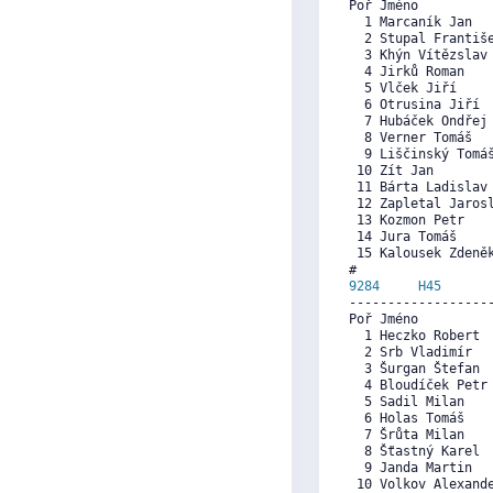
Poř Jméno          
  1 Marcaník Jan  
  2 Stupal Františ
  3 Khýn Vítězslav
  4 Jirků Roman   
  5 Vlček Jiří    
  6 Otrusina Jiří 
  7 Hubáček Ondřej
  8 Verner Tomáš  
  9 Liščinský Tomá
 10 Zít Jan       
 11 Bárta Ladislav
 12 Zapletal Jaros
 13 Kozmon Petr   
 14 Jura Tomáš    
 15 Kalousek Zdeně
9284     
H45
      
------------------
Poř Jméno          
  1 Heczko Robert 
  2 Srb Vladimír  
  3 Šurgan Štefan 
  4 Bloudíček Petr
  5 Sadil Milan   
  6 Holas Tomáš   
  7 Šrůta Milan   
  8 Šťastný Karel 
  9 Janda Martin  
 10 Volkov Alexand