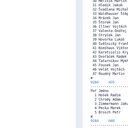
 30 Melišík Martin
 31 Hledík Jakub  
 32 Švadlena Micha
 33 Waldhauser Ště
 34 Mrázek Jan    
 35 Štorek Jan    
 36 Illner Vojtěch
 37 Valenta Ondřej
 38 Strýček Jan   
 39 Hovorka Lukáš 
 40 Světnický Fran
 41 Nimshaus Vikto
 42 Karatsiolis Kr
 43 Dvořáček Radek
 44 Tatarnikov Myk
 45 Fousek Jan    
 46 Velát Vojtěch 
 47 Roudný Martin 
9284     
H35
      
------------------
Poř Jméno          
  1 Hošek Radim   
  2 Chromý Adam   
  3 Zimmermann Jak
  4 Pecka Marek   
  5 Brosch Petr   
9284     
H40
      
------------------