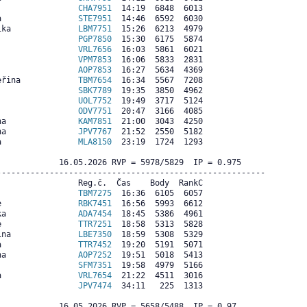
                 
CHA7951
  14:19  6848  6013

a                
STE7951
  14:46  6592  6030

ika              
LBM7751
  15:26  6213  4979

                 
PGP7850
  15:30  6175  5874

                 
VRL7656
  16:03  5861  6021

                 
VPM7853
  16:06  5833  2831

                 
AOP7853
  16:27  5634  4369

eřina            
TBM7654
  16:34  5567  7208

                 
SBK7789
  19:35  3850  4962

                 
UOL7752
  19:49  3717  5124

                 
ODV7751
  20:47  3166  4085

na               
KAM7851
  21:00  3043  4250

na               
JPV7767
  21:52  2550  5182

a                
MLA8150
  23:19  1724  1293

             16.05.2026 RVP = 5978/5829  IP = 0.975  

--------------------------------------------------------

                Reg.č.  Čas    Body  RankC

                 
TBM7275
  16:36  6105  6057

e                
RBK7451
  16:56  5993  6612

ka               
ADA7454
  18:45  5386  4961

e                
TTR7251
  18:58  5313  5828

ina              
LBE7350
  18:59  5308  5329

a                
TTR7452
  19:20  5191  5071

na               
AOP7252
  19:51  5018  5413

                 
SFM7351
  19:58  4979  5166

a                
VRL7654
  21:22  4511  3016

                 
JPV7474
  34:11   225  1313

             16.05.2026 RVP = 5658/5488  IP = 0.97  
