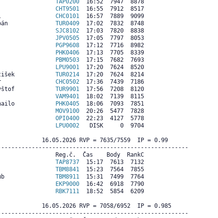
                 
TAP0200
  16:52  7947  8878

                 
CHT9501
  16:55  7912  8517

l                
CHC0101
  16:57  7889  9099

pán              
TUR0409
  17:02  7832  8748

                 
SJC8102
  17:03  7820  8838

                 
JPV0505
  17:05  7797  8053

                 
PGP9608
  17:12  7716  8982

                 
PHK0406
  17:13  7705  8339

                 
PBM0503
  17:15  7682  7693

                 
LPU9001
  17:20  7624  8520

tišek            
TUR0214
  17:20  7624  8214

r                
CHC0502
  17:36  7439  7186

yštof            
TUR9901
  17:56  7208  8120

                 
VAM9401
  18:02  7139  8115

hailo            
PHK0405
  18:06  7093  7851

                 
MOV9100
  20:26  5477  7828

                 
OPI0400
  22:23  4127  5778

                 
LPU0002
   DISK     0  9704

             16.05.2026 RVP = 7635/7559  IP = 0.99  

--------------------------------------------------------

                Reg.č.  Čas    Body  RankC

                 
TAP8737
  15:17  7613  7132

                 
TBM8841
  15:23  7564  7855

ub               
TBM8911
  15:31  7499  7764

                 
EKP9000
  16:42  6918  7790

                 
RBK7111
  18:52  5854  6209

             16.05.2026 RVP = 7058/6952  IP = 0.985  

--------------------------------------------------------
