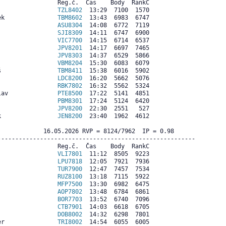
                Reg.č.  Čas    Body  RankC

                 
TZL8402
  13:29  7100  1570

ek               
TBM8602
  13:43  6983  6747

                 
ASU8304
  14:08  6772  7119

                 
SJI8309
  14:11  6747  6900

                 
VIC7700
  14:15  6714  6537

                 
JPV8201
  14:17  6697  7465

                 
JPV8303
  14:37  6529  5866

                 
VBM8204
  15:30  6083  6079

š                
TBM8411
  15:38  6016  5902

                 
LDC8200
  16:20  5662  5076

                 
RBK7802
  16:32  5562  5324

lav              
PTE8500
  17:22  5141  4851

                 
PBM8301
  17:24  5124  6420

                 
JPV8200
  22:30  2551   527

k                
JEN8200
  23:40  1962  4612

             16.05.2026 RVP = 8124/7962  IP = 0.98  

--------------------------------------------------------

                Reg.č.  Čas    Body  RankC

                 
VLI7801
  11:12  8505  9223

                 
LPU7818
  12:05  7921  7936

                 
TUR7900
  12:47  7457  7534

                 
RUZ8100
  13:18  7115  5922

                 
MFP7500
  13:30  6982  6475

                 
AOP7802
  13:48  6784  6861

                 
BOR7703
  13:52  6740  7096

                 
CTB7901
  14:03  6618  6705

                 
DOB8002
  14:32  6298  7801

er               
TRI8002
  14:54  6055  6005
