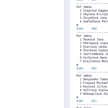
------------------
Poř Jméno          
  1 Sieglová Dagma
  2 Skyvová Kristý
  3 Zurynková Jana
  4 Sedláčková Pet
9284     
D60
      
------------------
Poř Jméno          
  1 Pávková Jana  
  2 Poklopová Ivan
  3 Švarcová Lenka
  4 Štorková Simon
  5 Jastrzembská J
  6 Sochorová Hana
  7 Krejčíková Mon
9284     
D65
      
------------------
Poř Jméno          
  1 Denysenko Tama
  2 Freyová Michae
  3 Kuncová Jiřina
  4 Voltrová Svata
  5 Dokoupilová Zu
9284     
H21
      
------------------