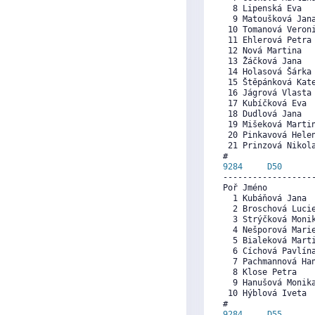
  8 Lipenská Eva  
  9 Matoušková Jan
 10 Tomanová Veron
 11 Ehlerová Petra
 12 Nová Martina  
 13 Žáčková Jana  
 14 Holasová Šárka
 15 Štěpánková Kat
 16 Jágrová Vlasta
 17 Kubíčková Eva 
 18 Dudlová Jana  
 19 Mišeková Marti
 20 Pinkavová Hele
 21 Prinzová Nikol
9284     
D50
      
------------------
Poř Jméno          
  1 Kubáňová Jana 
  2 Broschová Luci
  3 Strýčková Moni
  4 Nešporová Mari
  5 Bialeková Mart
  6 Cíchová Pavlín
  7 Pachmannová Ha
  8 Klose Petra   
  9 Hanušová Monik
 10 Hýblová Iveta 
9284     
D55
      