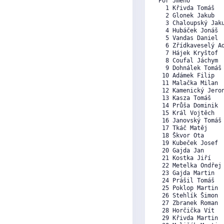
Poř Jméno          
  1 Křivda Tomáš  
  2 Glonek Jakub  
  3 Chaloupský Jak
  4 Hubáček Jonáš 
  5 Vandas Daniel 
  6 Zřídkaveselý A
  7 Hájek Kryštof 
  8 Coufal Jáchym 
  9 Dohnálek Tomáš
 10 Adámek Filip  
 11 Malačka Milan 
 12 Kamenický Jero
 13 Kasza Tomáš   
 14 Průša Dominik 
 15 Král Vojtěch  
 16 Janovský Tomáš
 17 Tkáč Matěj    
 18 Škvor Ota     
 19 Kubeček Josef 
 20 Gajda Jan     
 21 Kostka Jiří   
 22 Metelka Ondřej
 23 Gajda Martin  
 24 Prášil Tomáš  
 25 Poklop Martin 
 26 Stehlík Šimon 
 27 Zbranek Roman 
 28 Horčička Vít  
 29 Křivda Martin 