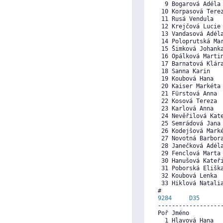
  9 Bogarová Adéla
 10 Korpasová Tere
 11 Rusá Vendula  
 12 Krejčová Lucie
 13 Vandasová Adél
 14 Poloprutská Ma
 15 Šimková Johank
 16 Opálková Marti
 17 Barnatová Klár
 18 Sanna Karin   
 19 Koubová Hana  
 20 Kaiser Markéta
 21 Fürstová Anna 
 22 Kosová Tereza 
 23 Karlová Anna  
 24 Nevěřilová Kat
 25 Semrádová Jana
 26 Kodejšová Mark
 27 Novotná Barbor
 28 Janečková Adél
 29 Fenclová Marta
 30 Hanušová Kateř
 31 Poborská Elišk
 32 Koubová Lenka 
 33 Hiklová Natali
9284     
D35
      
------------------
Poř Jméno          
  1 Hlavová Hana  