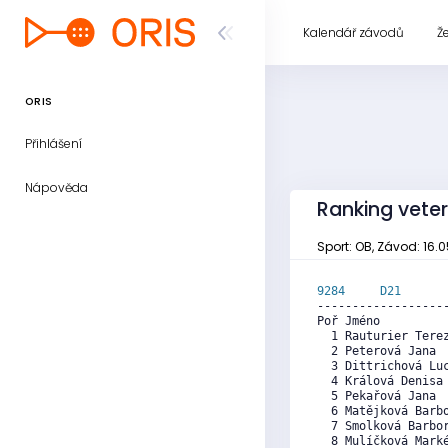
Kalendář závodů
Ž
ORIS
Přihlášení
Nápověda
Ranking vete
Sport: OB, Závod: 16.
9284     
D21
      
------------------
Poř Jméno          
  1 Rauturier Tere
  2 Peterová Jana 
  3 Dittrichová Lu
  4 Králová Denisa
  5 Pekařová Jana 
  6 Matějková Barb
  7 Smolková Barbo
  8 Mulíčková Mark