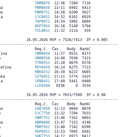
                 
TBM8870
  12:36  7280  7116

na               
PBM8450
  13:11  6942  6413

na               
PBM8751
  14:28  6200  5627

la               
SJC8451
  14:32  6162  6919

                 
TAP8971
  14:59  5902  6604

                 
DKP7054
  16:18  5140  5794

                 
TZL8651
  21:32  2114   354

             16.05.2026 RVP = 7526/7413  IP = 0.985  

--------------------------------------------------------

                Reg.č.  Čas    Body  RankC

tina             
TBM8650
  11:57  8531  8373

a                
VBM8558
  14:48  7030  7323

                 
TTR8551
  15:28  6679  6578

teřina           
PDY8450
  16:14  6275  7723

                 
RBK8252
  16:20  6222  6685

ňka              
SIT8451
  17:11  5774  5425

la               
JEN8451
  17:49  5441  6460

                 
LCE8560
   DISK     0  3534

             16.05.2026 RVP = 7653/7500  IP = 0.98  

--------------------------------------------------------

                Reg.č.  Čas    Body  RankC

na               
CHA7850
  12:13  8044  8878

a                
SJC7756
  13:32  7294  7633

                 
VBM7751
  13:46  7161  6893

na               
ABR8080
  13:47  7152  4148

a                
PBM7952
  13:48  7142  6599

                 
PGP6651
  13:53  7095  6501

a                
SHK7753
  14:12  6915  6412
