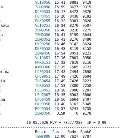
                 
VLI9056
  15:41  8881  9419

za               
TBM9898
  15:59  8677  9319

                 
DCE9353
  16:17  8472  9376

                 
PGP0455
  16:20  8438  9182

a                
PHK0255
  16:32  8301  9628

rkéta            
VLI9251
  16:34  8279  9507

a                
ZBM9350
  16:40  8210  7275

na               
TBM0056
  16:41  8199  8644

a                
ZBM0352
  16:43  8176  8480

                 
DKP0250
  16:46  8142  8624

                 
DKP0558
  16:48  8119  8152

                 
ZBM9456
  16:54  8051  9223

                 
VLI9651
  17:16  7801  8950

                 
PHK0151
  17:32  7619  9116

                 
KAM0360
  17:35  7585  9721

eřina            
LCE0254
  17:43  7494  7898

                 
CHC9951
  17:49  7426  8694

éta              
TUR0454
  17:49  7426  8223

a                
TUR0552
  17:53  7380  7258

a                
PLU0452
  18:18  7096  7203

                 
LPU7667
  18:35  6903  8880

ina              
LPU0459
  18:56  6664  8497

a                
DKP0358
  19:40  6163  5345

                 
ROU9554
  23:57  3241  6735

a                
ZBM8350
   DISK     0  9178

             16.05.2026 RVP = 7357/7283  IP = 0.99  

--------------------------------------------------------

                Reg.č.  Čas    Body  RankC

                 
TBM8888
  12:00  7627  8787
