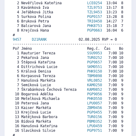
  2 Nevěřilová Kateřina            
LCE0254
  13:04  8825  7
  3 Kavánková Iva                  
TZL9753
  13:17  8676  8
  4 Jeřábková Jitka                
TZL9453
  13:23  8608  8
  5 Surkova Polina                 
PGP0157
  13:28  8551  8
  6 Bruková Petra                  
TRI0450
  14:27  7879  7
  7 Balcarová Jana                 
PHK8753
  15:18  7298  5
  8 Krejčová Hana                  
PGP0663
  16:04  6774  7
9457     
D21RANK
               02.08.2025 RVP = 0     IP =
----------------------------------------------------------
Poř Jméno                          Reg.č.  Čas    Body  Ra
  1 Rauturier Tereza               
SSU9953
   7:00 10507  9
  2 Pekařová Jana                  
TUR0252
   7:00 10414  9
  3 Štěpová Kateřina               
PGP0657
   7:00 10321  9
  4 Dittrichová Lucie              
SKM0551
   7:00 10229  9
  5 Králová Denisa                 
PHK9150
   7:00 10136  9
  6 Korpasová Tereza               
TBM9898
   7:00 10043  9
  7 Hanušová Markéta               
VRL0852
   7:00  9951  7
  7 Semíková Lucie                 
KAM0250
   7:00  9951  9
  7 Škrabánková Čechová Tereza     
KAM9852
   7:00  9951  9
 10 Bogarová Adélka                
PGP9056
   7:00  9672  8
 10 Metelková Michaela             
PHK0550
   7:00  9672  7
 10 Peterová Jana                  
LPU0057
   7:00  9672  9
 13 Kaiser Markéta                 
ZBM9456
   7:00  9394  8
 13 Krejčová Lucie                 
PGP0455
   7:00  9394  8
 13 Matějková Barbora              
TUR0156
   7:00  9394  9
 16 Bídová Markéta                 
PBM0352
   7:00  9116  8
 16 Hanušová Kateřina              
LPU0459
   7:00  9116  8
 16 Slavíková Silvie               
PGP9751
   7:00  9116  8