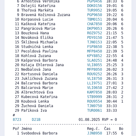
  6 Arnoštová Veronika             
PGP0456
  18:33  6944  6
  7 Dolejší Kateřina               
DOK0156
  19:01  6730  5
  8 Thořová Markéta                
TUR9952
  19:05  6699  7
  9 Bravená Kožinová Zuzana        
PGP9650
  19:22  6569  5
 10 Korpasová Lucie                
TBM0151
  20:04  6248  6
 11 Kašková Kateřina               
CHA7850
  20:06  6233  7
 12 Pangrácová Marie               
DKP9053
  20:26  6080  6
 13 Bouzková Hana                  
ROZ9752
  21:15  5705  6
 14 Nováková Eliška                
PDY0150
  21:47  5460  5
 15 Šklíbová Michaela              
TJN0153
  22:05  5322  6
 16 Studničná Lenka                
FSP8650
  22:38  5070  7
 17 Pecoldová Pavlína              
MFP8450
  22:39  5062  6
 18 Kohlová Zuzana                 
KPY8852
  22:55  4940  5
 19 Kašparová Barbora              
SLA0251
  24:48  4075   
 20 Kolaja Ehlerová Jana           
VLI8055
  25:25  3792  6
 21 Nedbalová Jana                 
MFP8050
  26:02  3509  5
 22 Kortusová Daniela              
ROU9252
  26:26  3326   
 23 Juklíčková Zuzana              
VLI8750
  26:31  3287  4
 24 Balcarová Barbora              
LLI9751
  27:01  3058   
 25 Balcarová Marie                
VLI0658
  27:42  2744   
 26 Albrechtová Eva                
KAM7850
  28:03  2583  4
 27 Kubecová Kateřina              
STB9999
  28:31  2369  7
 28 Koubová Lenka                  
ROU9554
  30:44  1352  6
 29 Žuchová Daniela                
TJN9750
  33:33    59   
 29 Paříková Iva                   
TUR0061
  33:33    59  4
8723     
D21B
                  01.08.2025 RVP = 0     IP =
----------------------------------------------------------
Poř Jméno                          Reg.č.  Čas    Body  Ra
  1 Svobodová Barbora              
JJN8950
  17:55  6250  6