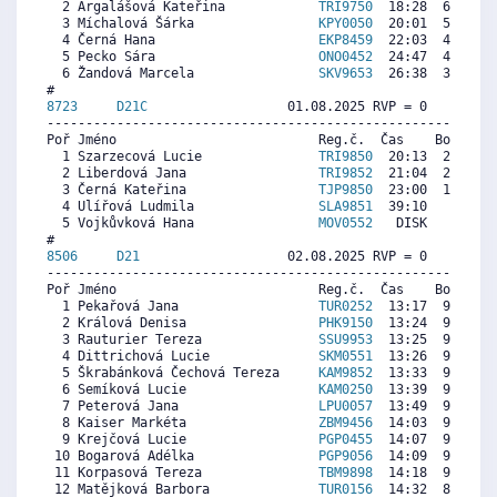
  2 Argalášová Kateřina            
TRI9750
  18:28  6075  6
  3 Míchalová Šárka                
KPY0050
  20:01  5583  5
  4 Černá Hana                     
EKP8459
  22:03  4937  3
  5 Pecko Sára                     
ONO0452
  24:47  4069  5
  6 Žandová Marcela                
SKV9653
  26:38  3482   
8723     
D21C
                  01.08.2025 RVP = 0     IP =
----------------------------------------------------------
Poř Jméno                          Reg.č.  Čas    Body  Ra
  1 Szarzecová Lucie               
TRI9850
  20:13  2078   
  2 Liberdová Jana                 
TRI9852
  21:04  2000   
  3 Černá Kateřina                 
TJP9850
  23:00  1822  2
  4 Ulířová Ludmila                
SLA9851
  39:10   339  1
  5 Vojkůvková Hana                
MOV0552
   DISK     0  3
8506     
D21
                   02.08.2025 RVP = 0     IP =
----------------------------------------------------------
Poř Jméno                          Reg.č.  Čas    Body  Ra
  1 Pekařová Jana                  
TUR0252
  13:17  9789  9
  2 Králová Denisa                 
PHK9150
  13:24  9704  9
  3 Rauturier Tereza               
SSU9953
  13:25  9692  9
  4 Dittrichová Lucie              
SKM0551
  13:26  9680  9
  5 Škrabánková Čechová Tereza     
KAM9852
  13:33  9595  9
  6 Semíková Lucie                 
KAM0250
  13:39  9522  9
  7 Peterová Jana                  
LPU0057
  13:49  9401  9
  8 Kaiser Markéta                 
ZBM9456
  14:03  9231  8
  9 Krejčová Lucie                 
PGP0455
  14:07  9183  8
 10 Bogarová Adélka                
PGP9056
  14:09  9158  8
 11 Korpasová Tereza               
TBM9898
  14:18  9049  9
 12 Matějková Barbora              
TUR0156
  14:32  8879  9