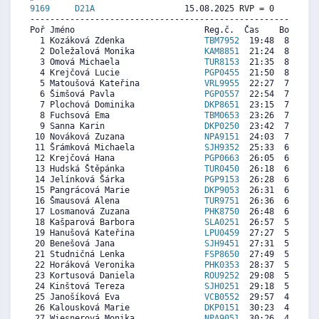
9169     
D21A
                  15.08.2025 RVP = 0     IP =
----------------------------------------------------------
Poř Jméno                          Reg.č.  Čas    Body  Ra
  1 Kozáková Zdenka                
TBM7952
  19:48  8819  8
  2 Doležalová Monika              
KAM8851
  21:24  8179   
  3 Omová Michaela                 
TUR8153
  21:35  8106   
  4 Krejčová Lucie                 
PGP0455
  21:50  8006  8
  5 Matoušová Kateřina             
VRL9955
  22:27  7759  6
  6 Šimšová Pavla                  
PGP0557
  22:54  7579  7
  7 Plochová Dominika              
DKP8651
  23:15  7439  8
  8 Fuchsová Ema                   
TBM0653
  23:26  7366  8
  9 Sanna Karin                    
DKP0250
  23:42  7260  7
 10 Nováková Zuzana                
NPA9151
  24:03  7120  7
 11 Šrámková Michaela              
SJH9352
  25:33  6520   
 12 Krejčová Hana                  
PGP0663
  26:05  6307  7
 13 Hudská Štěpánka                
TUR0450
  26:18  6220   
 14 Jelínková Šárka                
PGP9153
  26:28  6153  5
 15 Pangrácová Marie               
DKP9053
  26:31  6133  6
 16 Šmausová Alena                 
TUR9751
  26:36  6100  7
 17 Losmanová Zuzana               
PHK8750
  26:48  6020  6
 18 Kašparová Barbora              
SLA0251
  26:57  5960   
 19 Hanušová Kateřina              
LPU0459
  27:27  5760  8
 20 Benešová Jana                  
SJH9451
  27:31  5733   
 21 Studničná Lenka                
FSP8650
  27:49  5613  7
 22 Horáková Veronika              
PHK0353
  28:37  5294  6
 23 Kortusová Daniela              
ROU9252
  29:08  5087   
 24 Kinštová Tereza                
SJH0251
  29:18  5020  5
 25 Janošíková Eva                 
VCB0552
  29:57  4760  6
 26 Kalousková Marie               
DKP0151
  30:23  4587  6
 27 Wiesnerová Monika              
NPA9051
  30:26  4567  5