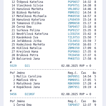
 12 Štěpová Kateřina               
PGP0657
  14:32  8879  9
 14 Slavíková Silvie               
PGP9751
  14:38  8807  8
 15 Hanušová Markéta               
VRL0852
  14:46  8710  7
 16 Bídová Markéta                 
PBM0352
  14:54  8613  8
 17 Metelková Michaela             
PHK0550
  14:57  8576  7
 18 Hanušová Kateřina              
LPU0459
  15:14  8370  8
 19 Tomanová Eliška                
ZBM0658
  15:17  8334  8
 20 Černá Ema                      
TAP0457
  15:18  8321  9
 21 Surkova Polina                 
PGP0157
  15:35  8115  8
 22 Nevěřilová Kateřina            
LCE0254
  15:42  8030  7
 23 Kavánková Iva                  
TZL9753
  15:50  7933  8
 24 Jeřábková Jitka                
TZL9453
  15:59  7824  8
 25 Kodejšová Markéta              
VSP0458
  16:03  7776  8
 26 Hiklová Natalia                
ZBM8350
  17:09  6975  8
 27 Krejčová Hana                  
PGP0663
  17:35  6660  7
 28 Bruková Petra                  
TRI0450
  17:37  6635  7
 29 Balcarová Jana                 
PHK8753
  17:58  6381  5
9329     
D21
                   02.08.2025 RVP = 0     IP =
----------------------------------------------------------
Poř Jméno                          Reg.č.  Čas    Body  Ra
  1 Mullis Carolina                
DKP0951
  14:54  5803  7
  2 Mádlová Věra                   
PBM8951
  17:05  5102  7
  3 Matušková Jana                 
RBK9999
  17:28  4978  6
  4 Kopáčková Jana                 
ZBM7951
  19:19  4384   
9456     
D21NSF
                02.08.2025 RVP = 0     IP =
----------------------------------------------------------
Poř Jméno                          Reg.č.  Čas    Body  Ra
  1 Černá Ema                      
TAP0457
  12:37  9132  9