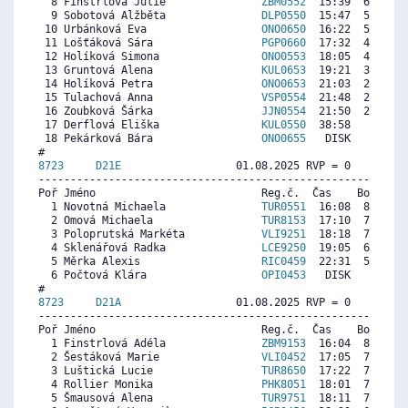
  8 Finstrlová Julie               
ZBM0552
  15:39  6010  5
  9 Sobotová Alžběta               
DLP0550
  15:47  5929  6
 10 Urbánková Eva                  
ONO0650
  16:22  5577  6
 11 Lošťáková Sára                 
PGP0660
  17:32  4871  6
 12 Holíková Simona                
ONO0553
  18:05  4539  5
 13 Gruntová Alena                 
KUL0653
  19:21  3773  5
 14 Holíková Petra                 
ONO0653
  21:03  2745   
 15 Tulachová Anna                 
VSP0554
  21:48  2291  4
 16 Zoubková Šárka                 
JJN0554
  21:50  2271  5
 17 Derflová Eliška                
KUL0550
  38:58     0  4
 18 Pekárková Bára                 
ONO0655
   DISK     0   
8723     
D21E
                  01.08.2025 RVP = 0     IP =
----------------------------------------------------------
Poř Jméno                          Reg.č.  Čas    Body  Ra
  1 Novotná Michaela               
TUR0551
  16:08  8247  9
  2 Omová Michaela                 
TUR8153
  17:10  7780   
  3 Poloprutská Markéta            
VLI9251
  18:18  7268  8
  4 Sklenářová Radka               
LCE9250
  19:05  6915  6
  5 Měrka Alexis                   
RIC0459
  22:31  5365   
  6 Počtová Klára                  
OPI0453
   DISK     0  6
8723     
D21A
                  01.08.2025 RVP = 0     IP =
----------------------------------------------------------
Poř Jméno                          Reg.č.  Čas    Body  Ra
  1 Finstrlová Adéla               
ZBM9153
  16:04  8084   
  2 Šestáková Marie                
VLI0452
  17:05  7618  8
  3 Luštická Lucie                 
TUR8650
  17:22  7487  7
  4 Rollier Monika                 
PHK8051
  18:01  7189  7
  5 Šmausová Alena                 
TUR9751
  18:11  7113  7