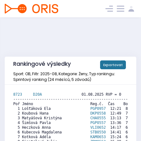
Rankingové výsledky
Exportovat
Sport: OB, Filtr: 2025-08, Kategorie: Ženy, Typ rankingu:
Sprintový ranking (24 měsíců, 5 závodů)
8723     
D20A
                  01.08.2025 RVP = 0     IP =
----------------------------------------------------------
Poř Jméno                          Reg.č.  Čas    Body  Ra
  1 Lošťáková Ela                  
PGP0957
  12:21  8006  7
  2 Koubová Hana                   
DKP0558
  12:49  7723  7
  3 Matyášová Kristýna             
CHA0555
  13:13  7481  8
  4 Šimšová Pavla                  
PGP0557
  13:36  7250  7
  5 Heczková Anna                  
VLI0652
  14:17  6836  7
  6 Kubecová Magdalena             
STB0550
  14:41  6595  7
  7 Kotková Adéla                  
KAM0653
  15:24  6161  6