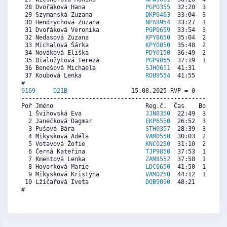
 28 Dvořáková Hana                 
PGP0355
  32:20  3807  6
 29 Szymanská Zuzana               
DKP0463
  33:04  3514  5
 30 Hendrychová Zuzana             
NPA8954
  33:27  3361  6
 31 Dvořáková Veronika             
PGP0659
  33:54  3181  4
 32 Nedasová Zuzana                
KPY8650
  35:04  2715  6
 33 Míchalová Šárka                
KPY0050
  35:48  2421  5
 34 Nováková Eliška                
PDY0150
  36:49  2015  5
 35 Bialožytová Tereza             
PGP9055
  37:19  1815  5
 36 Benešová Michaela              
SJH0651
  41:31   136  4
 37 Koubová Lenka                  
ROU9554
  41:55     0  6
9169     
D21B
                  15.08.2025 RVP = 0     IP =
----------------------------------------------------------
Poř Jméno                          Reg.č.  Čas    Body  Ra
  1 Švihovská Eva                  
JJN8350
  22:49  3974   
  2 Janečková Dagmar               
EKP6550
  26:52  3427  4
  3 Pušová Bára                    
STH0357
  28:39  3186  2
  4 Mikysková Adéla                
VAM0550
  30:03  2996   
  5 Votavová Žofie                 
KNC0250
  31:10  2846  4
  6 Černá Kateřina                 
TJP9850
  37:53  1938  2
  7 Kmentová Lenka                 
ZAM8552
  37:58  1927   
  8 Hovorková Marie                
LDC0650
  41:50  1404   
  9 Mikysková Kristýna             
VAM0250
  44:12  1084   
 10 Lžíčařová Iveta                
DOB9090
  48:21   523  1
#
