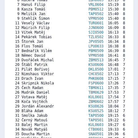
  6 Kučera Tomáš                   
ZBM0605
  15:15  8951  7
  7 Hanuš Filip                    
VRL0604
  15:19  8907  8
  8 Kasza Tomáš                    
PBM0512
  15:30  8786  7
  9 Melišík Jan                    
TAP0502
  15:40  8676  8
  9 Stehlík Šimon                  
VPM0500
  15:40  8676  7
 11 Veselý Václav                  
TUR0601
  16:05  8402  7
 12 Mairich Filip                  
JJN0600
  16:09  8358  8
 13 Vítek Matěj                    
SJI0500
  16:13  8314  7
 14 Pekárek Tobias                 
TZL0502
  16:33  8094  7
 15 Štorek Jan                     
JPV0505
  16:34  8083  7
 16 Flos Tomáš                     
LPU0633
  16:38  8039   
 17 Bednařík Vilém                 
PBM0509
  16:39  8028  8
 18 Němec David                    
VPM0508
  16:41  8006  7
 19 Dvořáček Michal                
ZBM0513
  16:45  7962  7
 20 Štábl Patrik                   
KSU0606
  16:48  7929  7
 21 Pilát Bořivoj                  
DKL0500
  17:01  7787  6
 22 Nimshaus Viktor                
CHC0502
  17:13  7655  6
 23 Drach Ivan                     
PHK0608
  17:15  7633  7
 24 Skripnik Nikola                
FSP0600
  17:26  7512  6
 25 Čech Radan                     
TBM0611
  17:35  7413  5
 26 Mudrák Daniel                  
TBM0629
  17:53  7216  5
 27 Votava Matěj                   
KUL0601
  17:54  7205  6
 28 Koča Vojtěch                   
ZBM0602
  17:57  7172  6
 29 Jordán Alexandr                
KSU0626
  18:04  7095   
 30 Bláha Adam                     
KSU0525
  18:12  7007  6
 31 Smolka Jakub                   
TAP0500
  19:15  6315  6
 32 Černý Matouš                   
TAP0501
  19:22  6238  4
 33 Balej Martin                   
KUL0603
  19:27  6183  4
 34 Novák Matyáš                   
CTB0601
  19:33  6117  5
 35 Doucha Martin                  
SNA0501
  19:36  6084  5