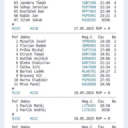
 63 Jandera Tomáš                  
SOB7300
  21:40  4175   
 64 Súkup Jaroslav                 
PGP7900
  22:24  3740   
 65 Dvořáček Dan                   
MFP7903
  22:48  3502  4
 66 Kabát Jan                      
PGP6901
  23:21  3176  3
 67 Jílek Jakub                    
KSU9202
   DISK     0  7
8223     
H21B
                  17.05.2025 RVP = 0     IP =
----------------------------------------------------------
Poř Jméno                          Reg.č.  Čas    Body  Ra
  1 Minařík Josef                  
VPM0903
  14:50  2870   
  2 Florian Radek                  
ZBM0905
  15:52  2696   
  3 Průša Michal                   
VSP7310
  17:09  2480  3
  4 Etrych Tomáš                   
DOR7300
  19:01  2166   
  5 Košťák Vojtěch                 
DOR8003
  20:06  1984   
  6 Bleha Stanislav                
DOR7503
  21:12  1799   
  7 Čečka Jiří                     
SHK7600
  21:54  1682   
  8 Bartoš Luděk                   
MLA6701
  24:27  1253   
  9 Bravený Vít                    
ZBM9102
  26:55   838  6
 10 Hurta Vladimír                 
PGP6305
  27:55   670   
 11 Mrva Pavel                     
KAS6000
  34:58     0   
9132     
H21D
                  18.05.2025 RVP = 0     IP =
----------------------------------------------------------
Poř Jméno                          Reg.č.  Čas    Body  Ra
  1 Pavlík Matěj                   
LIT0401
  20:58     0   
  2 Pavlík Ondřej                  
LIT0101
   DISK     0   
9132     
H21C
                  18.05.2025 RVP = 0     IP =
----------------------------------------------------------
Poř Jméno                          Reg.č.  Čas    Body  Ra