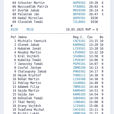
 64 Schuster Martin                
AOP6502
  19:28  4552  4
 66 Novisedlák Patrik              
VTA0601
  20:02  4232  2
 67 Dvořák Jakub                   
MOV9500
  20:14  4119  4
 68 Palaščak Ján                   
DKP8505
  20:47  3809  4
 69 Hadač Miroslav                 
AOP6501
   DISK     0  4
 69 Slováček Tomáš                 
TZL8002
   DISK     0  5
8220     
M21E
                  10.05.2025 RVP = 0     IP =
----------------------------------------------------------
Poř Jméno                          Reg.č.  Čas    Body  Ra
  1 Michiels Yannick               
CHC9101
  13:15 10301  8
  2 Glonek Jakub                   
KAM9602
  13:20 10237  9
  3 Hubáček Jonáš                  
LCE9501
  13:28 10135  9
  4 Roudný Martin                  
LPU0002
  13:32 10084  9
  5 Král Vojtěch                   
SSU8841
  13:58  9752  9
  6 Kubelka Tomáš                  
LPU9307
  14:06  9650  8
  7 Janovský Tomáš                 
PGP0101
  14:07  9637  9
  8 Coufal Jáchym                  
ZBM0200
  14:13  9560  9
  9 Chaloupský Jakub               
PHK0302
  14:17  9509  8
 10 Hájek Kryštof                  
TUR0212
  14:38  9241  8
 10 Roháč Martin                   
LCE0308
  14:38  9241  8
 12 Poklop Martin                  
SSU8802
  14:40  9216  8
 13 Adámek Filip                   
TBM0101
  14:44  9165  8
 14 Gajda Martin                   
KAM0405
  14:51  9075  8
 15 Gajda Jan                      
KAM0105
  14:54  9037  9
 16 Dohnálek Tomáš                 
SHK0403
  14:59  8973  8
 17 Tkáč Matěj                     
JJN0401
  15:00  8960  7
 18 Orany Vojtěch                  
SJI0401
  15:06  8884  8
 19 Švadlena Michal                
CHC0101
  15:11  8820  8
 20 Richtr Lukáš                   
VPM0204
  15:22  8680  8