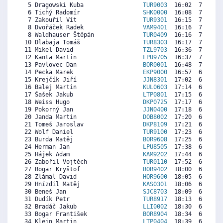
  5 Dragowski Kuba                 
TUR9003
  16:02  7410  7
  6 Tichý Radomír                  
SHK0000
  16:08  7358  7
  7 Zakouřil Vít                   
TUR9301
  16:15  7298  6
  8 Dvořáček Radek                 
VAM9401
  16:16  7289  7
  8 Waldhauser Štěpán              
TUR0409
  16:16  7289  7
 10 Dlabaja Tomáš                  
TUR8303
  16:17  7280  7
 11 Mikel David                    
TZL9703
  16:36  7116  7
 12 Kanta Martin                   
LPU9705
  16:37  7107   
 13 Pavlovec Dan                   
BOR0001
  16:48  7012  6
 14 Pecka Marek                    
EKP9000
  16:57  6934  6
 15 Krejčík Jiří                   
JJN8301
  17:02  6890   
 16 Balej Martin                   
KUL0603
  17:14  6786  4
 17 Šašek Jakub                    
LTP0801
  17:15  6777  5
 18 Weiss Hugo                     
DKP0725
  17:17  6760  5
 19 Pokorný Jan                    
JJN0400
  17:18  6751  7
 20 Janda Martin                   
DOB8002
  17:20  6734  7
 21 Tomeš Jaroslav                 
DKP8109
  17:21  6725  6
 22 Wolf Daniel                    
TUR9100
  17:23  6708  7
 23 Burda Matěj                    
BOR9608
  17:25  6691  6
 24 Herman Jan                     
LPU8505
  17:38  6578  5
 25 Hájek Adam                     
KAM9202
  17:44  6526  7
 26 Zabořil Vojtěch                
TUR0110
  17:52  6457  6
 27 Bogar Kryštof                  
BOR9402
  18:00  6387  5
 28 Zlámal David                   
HOR9600
  18:05  6344  6
 29 Hnízdil Matěj                  
KAS0301
  18:06  6335  7
 30 Beneš Jan                      
SJC8703
  18:09  6309  6
 31 Dudík Petr                     
TUR8917
  18:13  6275  6
 32 Bradáč Jakub                   
LLI0002
  18:30  6127  5
 33 Bogar František                
BOR8904
  18:34  6093  6
 34 Klein Martin                   
LTP0404
  18:39  6049  5