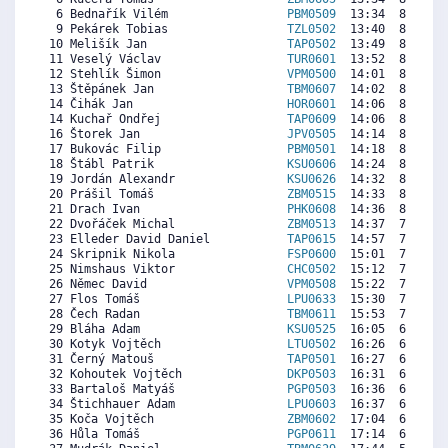
  6 Bednařík Vilém                 
PBM0509
  13:34  8757  8
  9 Pekárek Tobias                 
TZL0502
  13:40  8684  7
 10 Melišík Jan                    
TAP0502
  13:49  8575  8
 11 Veselý Václav                  
TUR0601
  13:52  8538  7
 12 Stehlík Šimon                  
VPM0500
  14:01  8429  7
 13 Štěpánek Jan                   
TBM0607
  14:02  8417   
 14 Čihák Jan                      
HOR0601
  14:06  8368  6
 14 Kuchař Ondřej                  
TAP0609
  14:06  8368   
 16 Štorek Jan                     
JPV0505
  14:14  8271  7
 17 Bukovác Filip                  
PBM0501
  14:18  8222  7
 18 Štábl Patrik                   
KSU0606
  14:24  8149  7
 19 Jordán Alexandr                
KSU0626
  14:32  8052   
 20 Prášil Tomáš                   
ZBM0515
  14:33  8040  8
 21 Drach Ivan                     
PHK0608
  14:36  8004  7
 22 Dvořáček Michal                
ZBM0513
  14:37  7991  7
 23 Elleder David Daniel           
TAP0615
  14:57  7748   
 24 Skripnik Nikola                
FSP0600
  15:01  7700  6
 25 Nimshaus Viktor                
CHC0502
  15:12  7566  6
 26 Němec David                    
VPM0508
  15:22  7445  7
 27 Flos Tomáš                     
LPU0633
  15:30  7347   
 28 Čech Radan                     
TBM0611
  15:53  7068  5
 29 Bláha Adam                     
KSU0525
  16:05  6922  6
 30 Kotyk Vojtěch                  
LTU0502
  16:26  6667  5
 31 Černý Matouš                   
TAP0501
  16:27  6655  4
 32 Kohoutek Vojtěch               
DKP0503
  16:31  6606  5
 33 Bartaloš Matyáš                
PGP0503
  16:36  6545  5
 34 Štichhauer Adam                
LPU0603
  16:37  6533   
 35 Koča Vojtěch                   
ZBM0602
  17:04  6205  6
 36 Hůla Tomáš                     
PGP0611
  17:14  6084   