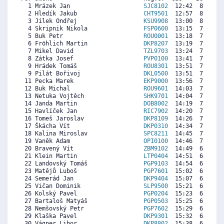
  1 Mrázek Jan                     
SJC8102
  12:42  8323  8
  2 Hledík Jakub                   
CHT9501
  12:57  8164  8
  3 Jílek Ondřej                   
KSU9908
  13:00  8132  8
  4 Skripnik Nikola                
FSP0600
  13:15  7972  6
  5 Buk Petr                       
ROU0001
  13:18  7941  7
  6 Fröhlich Martin                
DKP8207
  13:19  7930  7
  7 Mikel David                    
TZL9703
  13:24  7877  7
  8 Zátka Josef                    
PVP0100
  13:41  7696  7
  9 Hrádek Tomáš                   
ROU8301
  13:51  7590  5
  9 Pilát Bořivoj                  
DKL0500
  13:51  7590  6
 11 Pecka Marek                    
EKP9000
  13:56  7537  6
 12 Buk Michal                     
ROU9601
  14:03  7463  7
 13 Netuka Vojtěch                 
SHK9701
  14:04  7452  7
 14 Janda Martin                   
DOB8002
  14:19  7293  7
 15 Havlíček Jan                   
RIC7902
  14:20  7282  6
 16 Tomeš Jaroslav                 
DKP8109
  14:26  7219  6
 17 Škácha Vít                     
DKP0310
  14:34  7134  6
 18 Kalina Miroslav                
SPC8211
  14:45  7017  5
 19 Vaněk Adam                     
OPI0100
  14:46  7006  6
 20 Bravený Vít                    
ZBM9102
  14:49  6975  6
 21 Klein Martin                   
LTP0404
  14:51  6953  5
 22 Landovský Tomáš                
PGP9103
  14:54  6921  6
 23 Matějů Luboš                   
PGP7601
  15:02  6837  5
 24 Semerád Jan                    
DKP9404
  15:07  6783  6
 25 Vičan Dominik                  
SLP9500
  15:21  6635   
 26 Kolský Pavel                   
PGP0204
  15:23  6614  5
 27 Bartaloš Matyáš                
PGP0503
  15:25  6592  5
 28 Nemšovský Petr                 
PGP7602
  15:29  6550   
 29 Klaška Pavel                   
DKP9301
  15:32  6518  5
 30 Vágner Libor                   
DKP8802
  15:38  6454  5