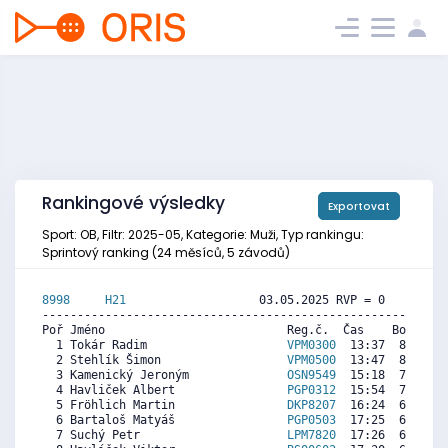
Rankingové výsledky
Exportovat
Sport: OB, Filtr: 2025-05, Kategorie: Muži, Typ rankingu:
Sprintový ranking (24 měsíců, 5 závodů)
8998     
H21
                   03.05.2025 RVP = 0     IP =
----------------------------------------------------------
Poř Jméno                          Reg.č.  Čas    Body  Ra
  1 Tokár Radim                    
VPM0300
  13:37  8404  8
  2 Stehlík Šimon                  
VPM0500
  13:47  8310  7
  3 Kamenický Jeroným              
OSN9549
  15:18  7452  8
  4 Havliček Albert                
PGP0312
  15:54  7112  6
  5 Fröhlich Martin                
DKP8207
  16:24  6829  7
  6 Bartaloš Matyáš                
PGP0503
  17:25  6254  5
  7 Suchý Petr                     
LPM7820
  17:26  6244  5