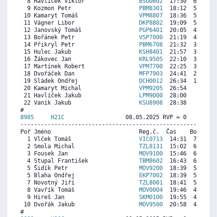
  8 Havlíček Viktor                
BSO0602
  17:30  6207   
  9 Kozmon Petr                    
PBM8301
  18:12  5810  4
 10 Kamaryt Tomáš                  
VPM8807
  18:36  5584  6
 11 Vágner Libor                   
DKP8802
  19:09  5273  5
 12 Janovský Tomáš                 
PGP6401
  20:05  4744  6
 13 Bořánek Petr                   
VSP7000
  21:19  4046  3
 14 Přikryl Petr                   
PBM6708
  21:32  3924  3
 15 Hulec Jakub                    
KSH8401
  21:57  3688  4
 16 Žákovec Jan                    
KRL9505
  22:10  3565  1
 17 Martínek Robert                
VPM7700
  22:25  3424  4
 18 Dvořáček Dan                   
MFP7903
  24:41  2141  4
 19 Sládek Ondřej                  
DCH0012
  26:34  1075  6
 20 Kamaryt Michal                 
VPM9205
  26:54   887  4
 21 Havlíček Jakub                 
LPM9000
  28:00   264   
 22 Vaník Jakub                    
KSU8908
  28:38     0   
8985     
H21C
                  08.05.2025 RVP = 0     IP =
----------------------------------------------------------
Poř Jméno                          Reg.č.  Čas    Body  Ra
  1 Vlček Tomáš                    
VIC0713
  14:31  7203  7
  2 Smola Michal                   
TZL8131
  15:02  6966  6
  3 Fousek Jan                     
MOV9100
  15:46  6629  6
  4 Stupal František               
TBM8602
  16:43  6193  7
  5 Šidík Petr                     
MOV9200
  18:39  5306  5
  5 Blaha Ondřej                   
EKP7002
  18:39  5306  5
  7 Novotný Jiří                   
TZL8001
  18:41  5291   
  8 Vavřík Tomáš                   
MOV0004
  19:46  4793  5
  9 Hireš Jan                      
SKM0100
  19:55  4725  4
 10 Dvořák Jakub                   
MOV9500
  20:58  4243  4