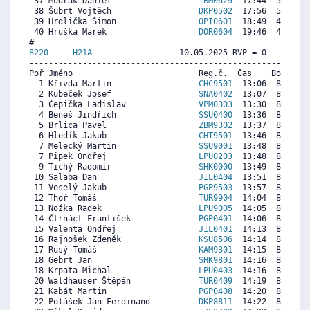
 37 Mudrák Daniel                  
TBM0629
  17:44  5719  5
 38 Šubrt Vojtěch                  
DKP0502
  17:56  5573  3
 39 Hrdlička Šimon                 
OPI0601
  18:49  4929  4
 40 Hruška Marek                   
DOR0604
  19:46  4237  5
8220     
H21A
                  10.05.2025 RVP = 0     IP =
----------------------------------------------------------
Poř Jméno                          Reg.č.  Čas    Body  Ra
  1 Křivda Martin                  
CHC9501
  13:06  8938  7
  2 Kubeček Josef                  
SNA0402
  13:07  8927  8
  3 Čepička Ladislav               
VPM0303
  13:30  8671  7
  4 Beneš Jindřich                 
SSU0400
  13:36  8604  7
  5 Brlica Pavel                   
ZBM9302
  13:37  8593  8
  6 Hledík Jakub                   
CHT9501
  13:46  8493  8
  7 Melecký Martin                 
SSU9001
  13:48  8471  7
  7 Pipek Ondřej                   
LPU0203
  13:48  8471  7
  9 Tichý Radomír                  
SHK0000
  13:49  8459  7
 10 Salaba Dan                     
JIL0404
  13:51  8437  7
 11 Veselý Jakub                   
PGP9503
  13:57  8370  8
 12 Thoř Tomáš                     
TUR9904
  14:04  8292  7
 13 Nožka Radek                    
LPU9005
  14:05  8281   
 14 Čtrnáct František              
PGP0401
  14:06  8270  7
 15 Valenta Ondřej                 
JIL0401
  14:13  8192  7
 16 Rajnošek Zdeněk                
KSU8506
  14:14  8181  7
 17 Rusý Tomáš                     
KAM9301
  14:15  8170  7
 18 Gebrt Jan                      
SHK9801
  14:16  8159  7
 18 Krpata Michal                  
LPU0403
  14:16  8159  7
 20 Waldhauser Štěpán              
TUR0409
  14:19  8125  7
 21 Kabát Martin                   
PGP0408
  14:20  8114  7
 22 Polášek Jan Ferdinand          
DKP8811
  14:22  8092  7