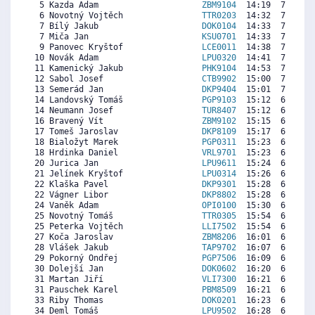
  5 Kazda Adam                     
ZBM9104
  14:19  7458  4
  6 Novotný Vojtěch                
TTR0203
  14:32  7336  6
  7 Bílý Jakub                     
DOK0104
  14:33  7326  6
  7 Miča Jan                       
KSU0701
  14:33  7326  5
  9 Panovec Kryštof                
LCE0011
  14:38  7279  8
 10 Novák Adam                     
LPU0320
  14:41  7251  6
 11 Kamenický Jakub                
PHK9104
  14:53  7138  5
 12 Sabol Josef                    
CTB9902
  15:00  7072  6
 13 Semerád Jan                    
DKP9404
  15:01  7063  6
 14 Landovský Tomáš                
PGP9103
  15:12  6959  6
 14 Neumann Josef                  
TUR8407
  15:12  6959  6
 16 Bravený Vít                    
ZBM9102
  15:15  6931  6
 17 Tomeš Jaroslav                 
DKP8109
  15:17  6912  6
 18 Bialožyt Marek                 
PGP0311
  15:23  6856  6
 18 Hrdinka Daniel                 
VRL9701
  15:23  6856  6
 20 Jurica Jan                     
LPU9611
  15:24  6847  5
 21 Jelínek Kryštof                
LPU0314
  15:26  6828  5
 22 Klaška Pavel                   
DKP9301
  15:28  6809  5
 22 Vágner Libor                   
DKP8802
  15:28  6809  5
 24 Vaněk Adam                     
OPI0100
  15:30  6790  6
 25 Novotný Tomáš                  
TTR0305
  15:54  6564  5
 25 Peterka Vojtěch                
LLI7502
  15:54  6564  5
 27 Koča Jaroslav                  
ZBM8206
  16:01  6499  5
 28 Vlášek Jakub                   
TAP9702
  16:07  6442  5
 29 Pokorný Ondřej                 
PGP7506
  16:09  6423  5
 30 Dolejší Jan                    
DOK0602
  16:20  6320   
 31 Martan Jiří                    
VLI7300
  16:21  6310  6
 31 Pauschek Karel                 
PBM8509
  16:21  6310  3
 33 Riby Thomas                    
DOK0201
  16:23  6292  3
 34 Deml Tomáš                     
LPU9502
  16:28  6245  5