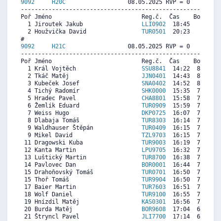
9092     
H20C
                  08.05.2025 RVP = 0     IP =
----------------------------------------------------------
Poř Jméno                          Reg.č.  Čas    Body  Ra
  1 Jiroutek Jakub                 
LLI0902
  18:45     0   
  2 Houžvička David                
TUR0501
  20:23     0   
9092     
H21C
                  08.05.2025 RVP = 0     IP =
----------------------------------------------------------
Poř Jméno                          Reg.č.  Čas    Body  Ra
  1 Král Vojtěch                   
SSU8841
  14:22  8542  9
  2 Tkáč Matěj                     
JJN0401
  14:43  8342  7
  3 Kubeček Josef                  
SNA0402
  14:52  8256  8
  4 Tichý Radomír                  
SHK0000
  15:35  7846  7
  5 Hradec Pavel                   
CHA8801
  15:58  7627  7
  6 Žemlík Eduard                  
TUR0909
  15:59  7617  7
  7 Weiss Hugo                     
DKP0725
  16:07  7541  5
  8 Dlabaja Tomáš                  
TUR8303
  16:14  7474  7
  9 Waldhauser Štěpán              
TUR0409
  16:15  7465  7
  9 Mikel David                    
TZL9703
  16:15  7465  7
 11 Dragowski Kuba                 
TUR9003
  16:19  7426  7
 12 Kanta Martin                   
LPU9705
  16:32  7302   
 13 Luštický Martin                
TUR8700
  16:38  7245  6
 14 Pavlovec Dan                   
BOR0001
  16:44  7188  6
 15 Drahoňovský Tomáš              
TUR0701
  16:50  7131  6
 15 Thoř Tomáš                     
TUR9904
  16:50  7131  7
 17 Baier Martin                   
TUR7603
  16:51  7121  6
 18 Wolf Daniel                    
TUR9100
  16:55  7083  7
 19 Hnízdil Matěj                  
KAS0301
  16:56  7074  7
 20 Burda Matěj                    
BOR9608
  17:04  6997  6
 21 Štryncl Pavel                  
JLI7700
  17:14  6902  5