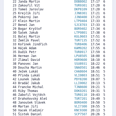
 22 Janda Martin                   
DOB8002
  17:17  6873  7
 23 Zakouřil Vít                   
TUR9301
  17:20  6845  6
 23 Tomeš Jaroslav                 
DKP8109
  17:20  6845  6
 25 Krejčík Jiří                   
JJN8301
  17:21  6835   
 26 Pokorný Jan                    
JJN0400
  17:23  6816  7
 27 Klein Martin                   
LTP0404
  17:33  6721  5
 27 Beneš Jan                      
SJC8703
  17:33  6721  6
 29 Bogar Kryštof                  
BOR9402
  17:34  6711  5
 30 Šašek Jakub                    
LTP0801
  17:38  6673  5
 31 Balej Martin                   
KUL0603
  17:51  6549  4
 32 Žemlík Pavel                   
TUR7135
  17:52  6540  6
 33 Kořínek Jindřich               
TUR8406
  17:54  6521  5
 34 Hájek Adam                     
KAM9202
  17:55  6511  7
 35 Dudík Petr                     
TUR8917
  17:59  6473  6
 36 Herman Jan                     
LPU8505
  18:00  6464  5
 37 Zlámal David                   
HOR9600
  18:10  6368  6
 38 Panovec Jan                    
SSU8931
  18:22  6254  5
 39 Doucha Martin                  
SNA0501
  18:46  6025  5
 40 Ježek Lukáš                    
CHA8604
  18:51  5977  5
 40 Přinda Lukáš                   
VLI0803
  18:51  5977   
 42 Lounek Jakub                   
PDY8200
  19:07  5825  4
 43 Bradáč Jakub                   
LLI0002
  19:13  5768  5
 44 Francke Michal                 
TJN8600
  19:21  5691  4
 45 Riby Thomas                    
DOK0201
  19:31  5596  3
 46 Zabořil Vojtěch                
TUR0110
  19:43  5482  6
 47 Drahoňovský Aleš               
TUR7201
  19:49  5424  6
 48 Janoušek Slávek                
BOR0400
  19:50  5415   
 49 Martan Jiří                    
VLI7300
  19:55  5367  6
 50 Vacek Vladimír                 
KNC9300
  20:13  5196  4
 51 Šístek Daniel                  
SCP7507
  20:26  5072  4