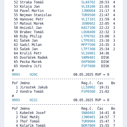
 52 Straka Tomáš                   
SLA9702
  20:53  4814  3
 53 Kolaja Jan                     
VLI8100
  21:03  4719  4
 54 Pavel Martin                   
JJN0004
  21:17  4586   
 55 Nejman Stanislav               
TUR9500
  21:47  4300  5
 56 Hanovec Petr                   
VLI7101
  21:59  4185  3
 57 Matouš Marek                   
JEN0602
  22:05  4128   
 58 Hnízdil Jan                    
KAS7100
  22:22  3966   
 59 Brabec Tomáš                   
LOU8400
  22:32  3871   
 60 Riby Philip                    
LTP0702
  23:00  3604   
 61 Šašek Jan                      
LTP0301
  23:10  3508  1
 62 Sadil Milan                    
MFP7500
  23:35  3270  3
 63 Šašek Jan                      
LTP7308
  25:34  2135   
 64 Kruliš Petr                    
VLI6901
  34:36     0   
 65 Dvořáček Radek                 
VAM9401
   DISK     0  7
 65 Pecka Marek                    
EKP9000
   DISK     0  6
 65 Vondra Jiří                    
FSP7600
   DISK     0  4
9093     
H20C
                  08.05.2025 RVP = 0     IP =
----------------------------------------------------------
Poř Jméno                          Reg.č.  Čas    Body  Ra
  1 Jiroutek Jakub                 
LLI0902
  19:31     0   
  2 Vondra Tomáš                   
FSP0500
  21:02     0   
9093     
H21C
                  08.05.2025 RVP = 0     IP =
----------------------------------------------------------
Poř Jméno                          Reg.č.  Čas    Body  Ra
  1 Kubeček Josef                  
SNA0402
  14:41  8113  8
  2 Tkáč Matěj                     
JJN0401
  14:57  7974  7
  3 Thoř Tomáš                     
TUR9904
  15:47  7540  7
  4 Kolařík Tomáš                  
BOR7809
  15:55  7471  6