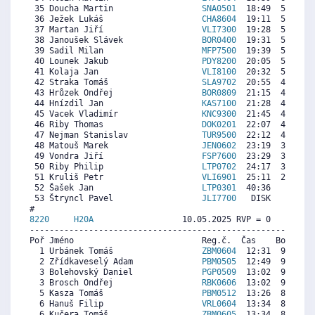
 35 Doucha Martin                  
SNA0501
  18:49  5962  5
 36 Ježek Lukáš                    
CHA8604
  19:11  5772  5
 37 Martan Jiří                    
VLI7300
  19:28  5624  6
 38 Janoušek Slávek                
BOR0400
  19:31  5598   
 39 Sadil Milan                    
MFP7500
  19:39  5529  3
 40 Lounek Jakub                   
PDY8200
  20:05  5303  4
 41 Kolaja Jan                     
VLI8100
  20:32  5069  4
 42 Straka Tomáš                   
SLA9702
  20:55  4870  3
 43 Hrůzek Ondřej                  
BOR0809
  21:15  4697   
 44 Hnízdil Jan                    
KAS7100
  21:28  4584   
 45 Vacek Vladimír                 
KNC9300
  21:45  4436  4
 46 Riby Thomas                    
DOK0201
  22:07  4246  3
 47 Nejman Stanislav               
TUR9500
  22:12  4202  5
 48 Matouš Marek                   
JEN0602
  23:19  3621   
 49 Vondra Jiří                    
FSP7600
  23:29  3535  4
 50 Riby Philip                    
LTP0702
  24:17  3119   
 51 Kruliš Petr                    
VLI6901
  25:11  2650   
 52 Šašek Jan                      
LTP0301
  40:36     0  1
 53 Štryncl Pavel                  
JLI7700
   DISK     0  5
8220     
H20A
                  10.05.2025 RVP = 0     IP =
----------------------------------------------------------
Poř Jméno                          Reg.č.  Čas    Body  Ra
  1 Urbánek Tomáš                  
ZBM0604
  12:31  9522  8
  2 Zřídkaveselý Adam              
PBM0505
  12:49  9304  8
  3 Bolehovský Daniel              
PGP0509
  13:02  9146  8
  3 Brosch Ondřej                  
RBK0606
  13:02  9146  9
  5 Kasza Tomáš                    
PBM0512
  13:26  8854  7
  6 Hanuš Filip                    
VRL0604
  13:34  8757  8
  6 Kučera Tomáš                   
ZBM0605
  13:34  8757  7