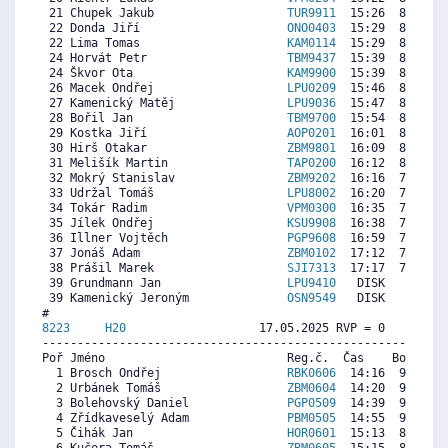
 21 Chupek Jakub                   
TUR9911
  15:26  8628  7
 22 Donda Jiří                     
ONO0403
  15:29  8590  8
 22 Lima Tomas                     
KAM0114
  15:29  8590  8
 24 Horvát Petr                    
TBM9437
  15:39  8463  8
 24 Škvor Ota                      
KAM9900
  15:39  8463  8
 26 Macek Ondřej                   
LPU0209
  15:46  8373  7
 27 Kamenický Matěj                
LPU9036
  15:47  8360  8
 28 Bořil Jan                      
TBM9700
  15:54  8271  8
 29 Kostka Jiří                    
AOP0201
  16:01  8182  9
 30 Hirš Otakar                    
ZBM9801
  16:09  8080  8
 31 Melišík Martin                 
TAP0200
  16:12  8041  8
 32 Mokrý Stanislav                
ZBM9202
  16:16  7990  7
 33 Udržal Tomáš                   
LPU8002
  16:20  7939  7
 34 Tokár Radim                    
VPM0300
  16:35  7748  8
 35 Jílek Ondřej                   
KSU9908
  16:38  7709  8
 36 Illner Vojtěch                 
PGP9608
  16:59  7441  8
 37 Jonáš Adam                     
ZBM0102
  17:12  7275   
 38 Prášil Marek                   
SJI7313
  17:17  7212  7
 39 Grundmann Jan                  
LPU9410
   DISK     0  7
 39 Kamenický Jeroným              
OSN9549
   DISK     0  8
8223     
H20
                   17.05.2025 RVP = 0     IP =
----------------------------------------------------------
Poř Jméno                          Reg.č.  Čas    Body  Ra
  1 Brosch Ondřej                  
RBK0606
  14:16  9599  9
  2 Urbánek Tomáš                  
ZBM0604
  14:20  9555  8
  3 Bolehovský Daniel              
PGP0509
  14:39  9346  8
  4 Zřídkaveselý Adam              
PBM0505
  14:55  9170  8
  5 Čihák Jan                      
HOR0601
  15:13  8973  6