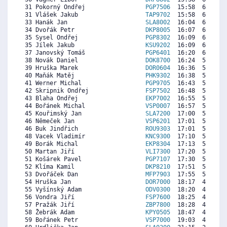
 31 Pokorný Ondřej                 
PGP7506
  15:58  6242  5
 31 Vlášek Jakub                   
TAP9702
  15:58  6242  5
 33 Hanák Jan                      
SLA8002
  16:04  6178  5
 34 Dvořák Petr                    
DKP8005
  16:07  6147  5
 35 Sysel Ondřej                   
PGP8302
  16:09  6125  5
 35 Jílek Jakub                    
KSU9202
  16:09  6125  7
 37 Janovský Tomáš                 
PGP6401
  16:20  6009  6
 38 Novák Daniel                   
DOK8700
  16:24  5966  4
 39 Hruška Marek                   
DOR0604
  16:36  5839  5
 40 Maňák Matěj                    
PHK9302
  16:38  5817  6
 41 Werner Michal                  
PGP9705
  16:43  5764   
 42 Skripnik Ondřej                
FSP7502
  16:48  5711  4
 43 Blaha Ondřej                   
EKP7002
  16:55  5637  5
 44 Bořánek Michal                 
VSP0007
  16:57  5616  6
 45 Kouřimský Jan                  
SLA7200
  17:00  5584  5
 46 Němeček Jan                    
VSP6201
  17:01  5573  4
 46 Buk Jindřich                   
ROU9303
  17:01  5573  5
 48 Vacek Vladimír                 
KNC9300
  17:10  5478  4
 49 Borák Michal                   
EKP8304
  17:13  5446  3
 50 Martan Jiří                    
VLI7300
  17:20  5372  6
 51 Košárek Pavel                  
PGP7107
  17:30  5265  4
 52 Klíma Kamil                    
DKP8210
  17:51  5042  4
 53 Dvořáček Dan                   
MFP7903
  17:55  5000  4
 54 Hruška Jan                     
DOR7000
  18:17  4766  4
 55 Vyšínský Adam                  
ODV0300
  18:20  4735  1
 56 Vondra Jiří                    
FSP7600
  18:25  4682  4
 57 Pražák Jiří                    
ZBP7800
  18:28  4650  5
 58 Žebrák Adam                    
KPY0505
  18:47  4448  2
 59 Bořánek Petr                   
VSP7000
  19:03  4278  3