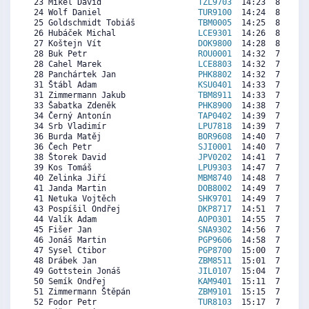
 23 Mikel David                    
TZL9703
  14:23  8081  7
 24 Wolf Daniel                    
TUR9100
  14:24  8070  7
 25 Goldschmidt Tobiáš             
TBM0005
  14:25  8059  7
 26 Hubáček Michal                 
LCE9301
  14:26  8047  7
 27 Koštejn Vít                    
DOK9800
  14:28  8025  6
 28 Buk Petr                       
ROU0001
  14:32  7981  7
 28 Cahel Marek                    
LCE8803
  14:32  7981  7
 28 Panchártek Jan                 
PHK8802
  14:32  7981  6
 31 Štábl Adam                     
KSU0401
  14:33  7969  8
 31 Zimmermann Jakub               
TBM8911
  14:33  7969  6
 33 Šabatka Zdeněk                 
PHK8900
  14:38  7914  6
 34 Černý Antonín                  
TAP0402
  14:39  7903  7
 34 Srb Vladimír                   
LPU7818
  14:39  7903  7
 36 Burda Matěj                    
BOR9608
  14:40  7891  6
 36 Čech Petr                      
SJI0001
  14:40  7891  7
 38 Štorek David                   
JPV0202
  14:41  7880  7
 39 Kos Tomáš                      
LPU9303
  14:47  7814  7
 40 Zelinka Jiří                   
MBM8740
  14:48  7802  7
 41 Janda Martin                   
DOB8002
  14:49  7791  7
 41 Netuka Vojtěch                 
SHK9701
  14:49  7791  7
 43 Pospíšil Ondřej                
DKP8717
  14:51  7769  7
 44 Valík Adam                     
AOP0301
  14:55  7724  7
 45 Fišer Jan                      
SNA9302
  14:56  7713  7
 46 Jonáš Martin                   
PGP9606
  14:58  7691  7
 47 Sysel Ctibor                   
PGP8700
  15:00  7669  7
 48 Drábek Jan                     
ZBM8511
  15:01  7658  6
 49 Gottstein Jonáš                
JIL0107
  15:04  7624  6
 50 Semík Ondřej                   
KAM9401
  15:11  7546  7
 51 Zimmermann Štěpán              
ZBM9101
  15:15  7502  6
 52 Fodor Petr                     
TUR8103
  15:17  7479  6