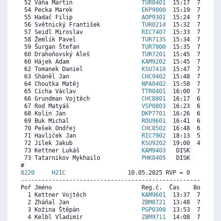
 52 Váňa Martin                    
TUR8401
  15:17  7479  6
 54 Pecka Marek                    
EKP9000
  15:19  7457  6
 55 Hadač Filip                    
AOP9301
  15:24  7402  8
 56 Světnický František            
TUR0214
  15:32  7312  7
 57 Seidl Miroslav                 
RIC7407
  15:33  7301  6
 58 Žemlík Pavel                   
TUR7135
  15:34  7290  6
 59 Šurgan Štefan                  
TUR7900
  15:35  7279  6
 60 Drahoňovský Aleš               
TUR7201
  15:45  7168  6
 60 Hájek Adam                     
KAM9202
  15:45  7168  7
 62 Tomanek Daniel                 
KSU7410
  15:47  7145  5
 63 Sháněl Jan                     
CHC9402
  15:48  7134  7
 64 Choutka Matěj                  
NPA0402
  15:58  7023  6
 65 Cícha Václav                   
TTR0401
  16:00  7001  6
 66 Grundman Vojtěch               
CHC8801
  16:17  6811  7
 67 Rod Matyáš                     
VSP0803
  16:23  6745  6
 68 Kolín Jan                      
DKP7701
  16:26  6711  5
 69 Buk Michal                     
ROU9601
  16:41  6544  7
 70 Pešek Ondřej                   
CHC8502
  16:48  6466  6
 71 Havlíček Jan                   
RIC7902
  18:13  5520  6
 72 Jílek Jakub                    
KSU9202
  19:00  4996  7
 73 Kettner Lukáš                  
KAM9403
   DISK     0  7
 73 Tatarnikov Mykhailo            
PHK0405
   DISK     0  6
8220     
H21C
                  10.05.2025 RVP = 0     IP =
----------------------------------------------------------
Poř Jméno                          Reg.č.  Čas    Body  Ra
  1 Kettner Vojtěch                
KAM9601
  13:37  7853  7
  2 Zháňal Jan                     
ZBM8721
  13:48  7749  6
  3 Kožina Štěpán                  
PGP0300
  13:53  7702  6
  4 Kelbl Vladimír                 
ZBM9711
  14:08  7561  6