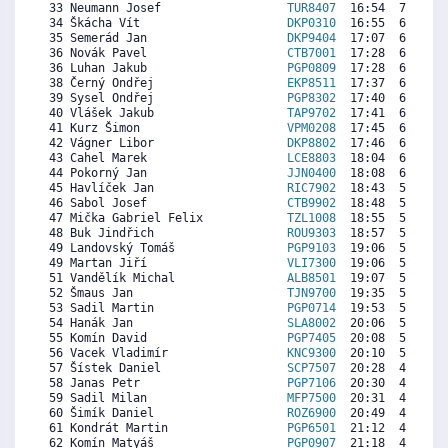
 33 Neumann Josef                  
TUR8407
  16:54  7005  6
 34 Škácha Vít                     
DKP0310
  16:55  6995  6
 35 Semerád Jan                    
DKP9404
  17:07  6876  6
 36 Novák Pavel                    
CTB7001
  17:28  6668  5
 36 Luhan Jakub                    
PGP0809
  17:28  6668  6
 38 Černý Ondřej                   
EKP8511
  17:37  6579  6
 39 Sysel Ondřej                   
PGP8302
  17:40  6550  5
 40 Vlášek Jakub                   
TAP9702
  17:41  6540  5
 41 Kurz Šimon                     
VPM0208
  17:45  6500   
 42 Vágner Libor                   
DKP8802
  17:46  6490  5
 43 Cahel Marek                    
LCE8803
  18:04  6312  7
 44 Pokorný Jan                    
JJN0400
  18:08  6273  7
 45 Havlíček Jan                   
RIC7902
  18:43  5926  6
 46 Sabol Josef                    
CTB9902
  18:48  5877  6
 47 Mička Gabriel Felix            
TZL1008
  18:55  5808   
 48 Buk Jindřich                   
ROU9303
  18:57  5788  5
 49 Landovský Tomáš                
PGP9103
  19:06  5699  6
 49 Martan Jiří                    
VLI7300
  19:06  5699  6
 51 Vandělík Michal                
ALB8501
  19:07  5689  4
 52 Šmaus Jan                      
TJN9700
  19:35  5412  5
 53 Sadil Martin                   
PGP0714
  19:53  5234  4
 54 Hanák Jan                      
SLA8002
  20:06  5105  5
 55 Komín David                    
PGP7405
  20:08  5085  3
 56 Vacek Vladimír                 
KNC9300
  20:10  5066  4
 57 Šístek Daniel                  
SCP7507
  20:28  4887  4
 58 Janas Petr                     
PGP7106
  20:30  4868  4
 59 Sadil Milan                    
MFP7500
  20:31  4858  3
 60 Šimík Daniel                   
ROZ6900
  20:49  4680  3
 61 Kondrát Martin                 
PGP6501
  21:12  4452   
 62 Komín Matyáš                   
PGP0907
  21:18  4393  4