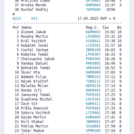
 36 Hrdlička Šimon                 
OPI0601
  20:48  5294  4
 37 Hruška Marek                   
DOR0604
  22:47  3987  5
 38 Kuchař Ondřej                  
TAP0609
   DISK     0   
8223     
H21
                   17.05.2025 RVP = 0     IP =
----------------------------------------------------------
Poř Jméno                          Reg.č.  Čas    Body  Ra
  1 Glonek Jakub                   
KAM9602
  15:02 10673  9
  2 Roudný Martin                  
LPU0002
  15:31 10345  9
  3 Král Vojtěch                   
SSU8841
  15:39 10255  9
  4 Hubáček Jonáš                  
LCE9501
  15:57 10052  9
  5 Coufal Jáchym                  
ZBM0200
  16:03  9984  9
  6 Kubelka Tomáš                  
LPU9307
  16:25  9736  8
  7 Chaloupský Jakub               
PHK0302
  16:28  9702  8
  8 Vandas Daniel                  
PHK9805
  16:49  9465  9
  9 Dohnálek Tomáš                 
SHK0403
  16:52  9432  8
 10 Škvor Ota                      
KAM9900
  17:03  9308  8
 11 Adámek Filip                   
TBM0101
  17:12  9206  8
 11 Hájek Kryštof                  
TUR0212
  17:12  9206  8
 13 Malačka Milan                  
DKP0210
  17:14  9183  8
 14 Donda Jiří                     
ONO0403
  17:22  9093  8
 15 Janovský Tomáš                 
PGP0101
  17:25  9059  9
 16 Švadlena Michal                
CHC0101
  17:30  9003  8
 17 Čech Vít                       
KAM0311
  17:31  8992  8
 18 Průša Dominik                  
PGP0402
  17:33  8969  8
 19 Sýkora Vojtěch                 
LCE9801
  17:38  8913  8
 20 Gajda Martin                   
KAM0405
  17:41  8879  8
 21 Hirš Otakar                    
ZBM9801
  17:47  8811  8
 22 Poklop Martin                  
SSU8802
  17:50  8777  8
 23 Tokár Radim                    
VPM0300
  17:54  8732  8