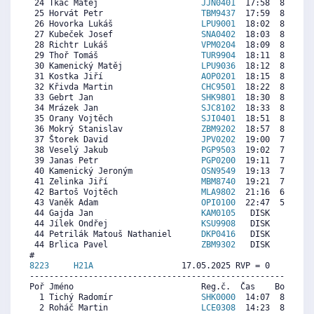
 24 Tkáč Matěj                     
JJN0401
  17:58  8687  7
 25 Horvát Petr                    
TBM9437
  17:59  8676  8
 26 Hovorka Lukáš                  
LPU9001
  18:02  8642  8
 27 Kubeček Josef                  
SNA0402
  18:03  8631  8
 28 Richtr Lukáš                   
VPM0204
  18:09  8563  8
 29 Thoř Tomáš                     
TUR9904
  18:11  8540  7
 30 Kamenický Matěj                
LPU9036
  18:12  8529  8
 31 Kostka Jiří                    
AOP0201
  18:15  8495  9
 32 Křivda Martin                  
CHC9501
  18:22  8416  7
 33 Gebrt Jan                      
SHK9801
  18:30  8326  7
 34 Mrázek Jan                     
SJC8102
  18:33  8292  8
 35 Orany Vojtěch                  
SJI0401
  18:51  8089  8
 36 Mokrý Stanislav                
ZBM9202
  18:57  8021  7
 37 Štorek David                   
JPV0202
  19:00  7988  7
 38 Veselý Jakub                   
PGP9503
  19:02  7965  8
 39 Janas Petr                     
PGP0200
  19:11  7863  7
 40 Kamenický Jeroným              
OSN9549
  19:13  7841  8
 41 Zelinka Jiří                   
MBM8740
  19:21  7751  7
 42 Bartoš Vojtěch                 
MLA9802
  21:16  6453  5
 43 Vaněk Adam                     
OPI0100
  22:47  5427  6
 44 Gajda Jan                      
KAM0105
   DISK     0  9
 44 Jílek Ondřej                   
KSU9908
   DISK     0  8
 44 Petrilák Matouš Nathaniel      
DKP0416
   DISK     0  7
 44 Brlica Pavel                   
ZBM9302
   DISK     0  8
8223     
H21A
                  17.05.2025 RVP = 0     IP =
----------------------------------------------------------
Poř Jméno                          Reg.č.  Čas    Body  Ra
  1 Tichý Radomír                  
SHK0000
  14:07  8657  7
  2 Roháč Martin                   
LCE0308
  14:23  8499  8