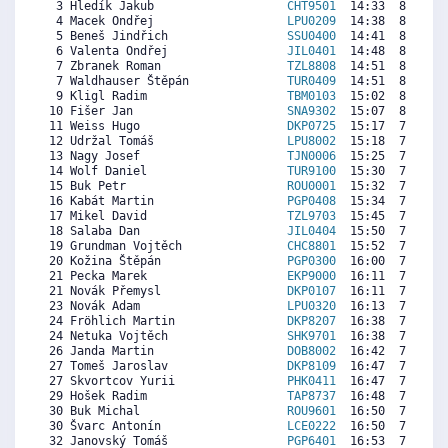
  3 Hledík Jakub                   
CHT9501
  14:33  8400  8
  4 Macek Ondřej                   
LPU0209
  14:38  8350  7
  5 Beneš Jindřich                 
SSU0400
  14:41  8321  7
  6 Valenta Ondřej                 
JIL0401
  14:48  8251  7
  7 Zbranek Roman                  
TZL8808
  14:51  8222  8
  7 Waldhauser Štěpán              
TUR0409
  14:51  8222  7
  9 Kligl Radim                    
TBM0103
  15:02  8113  7
 10 Fišer Jan                      
SNA9302
  15:07  8063  7
 11 Weiss Hugo                     
DKP0725
  15:17  7964  5
 12 Udržal Tomáš                   
LPU8002
  15:18  7954  7
 13 Nagy Josef                     
TJN0006
  15:25  7885  6
 14 Wolf Daniel                    
TUR9100
  15:30  7836  7
 15 Buk Petr                       
ROU0001
  15:32  7816  7
 16 Kabát Martin                   
PGP0408
  15:34  7796  7
 17 Mikel David                    
TZL9703
  15:45  7687  7
 18 Salaba Dan                     
JIL0404
  15:50  7638  7
 19 Grundman Vojtěch               
CHC8801
  15:52  7618  7
 20 Kožina Štěpán                  
PGP0300
  16:00  7539  6
 21 Pecka Marek                    
EKP9000
  16:11  7430  6
 21 Novák Přemysl                  
DKP0107
  16:11  7430  7
 23 Novák Adam                     
LPU0320
  16:13  7410  6
 24 Fröhlich Martin                
DKP8207
  16:38  7163  7
 24 Netuka Vojtěch                 
SHK9701
  16:38  7163  7
 26 Janda Martin                   
DOB8002
  16:42  7123  7
 27 Tomeš Jaroslav                 
DKP8109
  16:47  7074  6
 27 Skvortcov Yurii                
PHK0411
  16:47  7074  7
 29 Hošek Radim                    
TAP8737
  16:48  7064  6
 30 Buk Michal                     
ROU9601
  16:50  7044  7
 30 Švarc Antonín                  
LCE0222
  16:50  7044   
 32 Janovský Tomáš                 
PGP6401
  16:53  7015  6