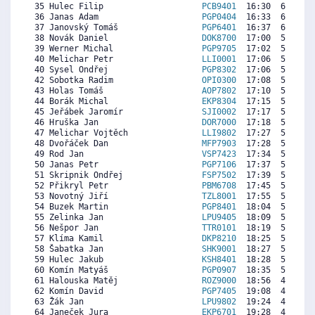
 35 Hulec Filip                    
PCB9401
  16:30  6226  5
 36 Janas Adam                     
PGP0404
  16:33  6198  4
 37 Janovský Tomáš                 
PGP6401
  16:37  6160  6
 38 Novák Daniel                   
DOK8700
  17:00  5944  4
 39 Werner Michal                  
PGP9705
  17:02  5925   
 40 Melichar Petr                  
LLI0001
  17:06  5887   
 40 Sysel Ondřej                   
PGP8302
  17:06  5887  5
 42 Sobotka Radim                  
OPI0300
  17:08  5868  6
 43 Holas Tomáš                    
AOP7802
  17:10  5850  5
 44 Borák Michal                   
EKP8304
  17:15  5803  3
 45 Jeřábek Jaromír                
SJI0002
  17:17  5784  3
 46 Hruška Jan                     
DOR7000
  17:18  5774  4
 47 Melichar Vojtěch               
LLI9802
  17:27  5690   
 48 Dvořáček Dan                   
MFP7903
  17:28  5680  4
 49 Rod Jan                        
VSP7423
  17:34  5624  4
 50 Janas Petr                     
PGP7106
  17:37  5596  4
 51 Skripnik Ondřej                
FSP7502
  17:39  5577  4
 52 Přikryl Petr                   
PBM6708
  17:45  5521  3
 53 Novotný Jiří                   
TZL8001
  17:55  5426   
 54 Buzek Martin                   
PGP8401
  18:04  5342  3
 55 Zelinka Jan                    
LPU9405
  18:09  5295  3
 56 Nešpor Jan                     
TTR0101
  18:19  5201  5
 57 Klíma Kamil                    
DKP8210
  18:25  5144  4
 58 Šabatka Jan                    
SHK9001
  18:27  5126  5
 59 Hulec Jakub                    
KSH8401
  18:28  5116  4
 60 Komín Matyáš                   
PGP0907
  18:35  5050  4
 61 Halouska Matěj                 
ROZ9000
  18:56  4853   
 62 Komín David                    
PGP7405
  19:08  4740  3
 63 Žák Jan                        
LPU9802
  19:24  4589  2
 64 Janeček Jura                   
EKP6701
  19:28  4552  3