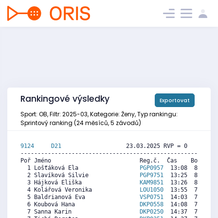
Rankingové výsledky
Exportovat
Sport: OB, Filtr: 2025-03, Kategorie: Ženy, Typ rankingu:
Sprintový ranking (24 měsíců, 5 závodů)
9124     
D21
                   23.03.2025 RVP = 0     IP =
----------------------------------------------------------
Poř Jméno                          Reg.č.  Čas    Body  Ra
  1 Lošťáková Ela                  
PGP0957
  13:08  8186   
  2 Slavíková Silvie               
PGP9751
  13:25  8015  7
  3 Hájková Eliška                 
KAM9851
  13:26  8005  8
  4 Kolářová Veronika              
LOU1050
  13:55  7712   
  5 Baldrianová Eva                
VSP0751
  14:03  7631   
  6 Koubová Hana                   
DKP0558
  14:08  7581  6
  7 Sanna Karin                    
DKP0250
  14:37  7288  7