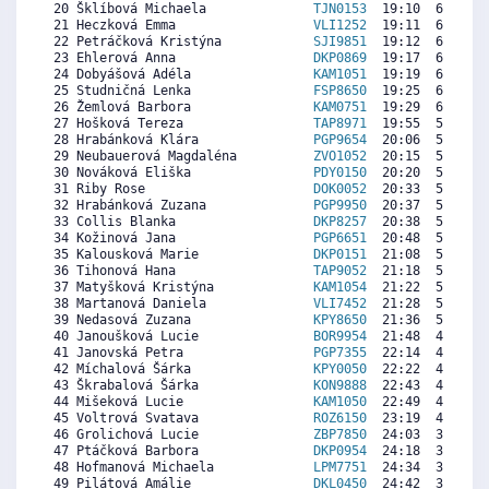
 20 Šklíbová Michaela              
TJN0153
  19:10  6283  6
 21 Heczková Emma                  
VLI1252
  19:11  6275   
 22 Petráčková Kristýna            
SJI9851
  19:12  6266  5
 23 Ehlerová Anna                  
DKP0869
  19:17  6223   
 24 Dobyášová Adéla                
KAM1051
  19:19  6206   
 25 Studničná Lenka                
FSP8650
  19:25  6155  7
 26 Žemlová Barbora                
KAM0751
  19:29  6121  5
 27 Hošková Tereza                 
TAP8971
  19:55  5898  6
 28 Hrabánková Klára               
PGP9654
  20:06  5804  5
 29 Neubauerová Magdaléna          
ZVO1052
  20:15  5726   
 30 Nováková Eliška                
PDY0150
  20:20  5684  4
 31 Riby Rose                      
DOK0052
  20:33  5572  4
 32 Hrabánková Zuzana              
PGP9950
  20:37  5538  5
 33 Collis Blanka                  
DKP8257
  20:38  5529  5
 34 Kožinová Jana                  
PGP6651
  20:48  5444  5
 35 Kalousková Marie               
DKP0151
  21:08  5272  6
 36 Tihonová Hana                  
TAP9052
  21:18  5187  5
 37 Matyšková Kristýna             
KAM1054
  21:22  5152   
 38 Martanová Daniela              
VLI7452
  21:28  5101  4
 39 Nedasová Zuzana                
KPY8650
  21:36  5032  5
 40 Janoušková Lucie               
BOR9954
  21:48  4930  7
 41 Janovská Petra                 
PGP7355
  22:14  4707  5
 42 Míchalová Šárka                
KPY0050
  22:22  4638  5
 43 Škrabalová Šárka               
KON9888
  22:43  4458  3
 44 Mišeková Lucie                 
KAM1050
  22:49  4407   
 45 Voltrová Svatava               
ROZ6150
  23:19  4150  5
 46 Grolichová Lucie               
ZBP7850
  24:03  3773   
 47 Ptáčková Barbora               
DKP0954
  24:18  3644   
 48 Hofmanová Michaela             
LPM7751
  24:34  3507   
 49 Pilátová Amálie                
DKL0450
  24:42  3439   