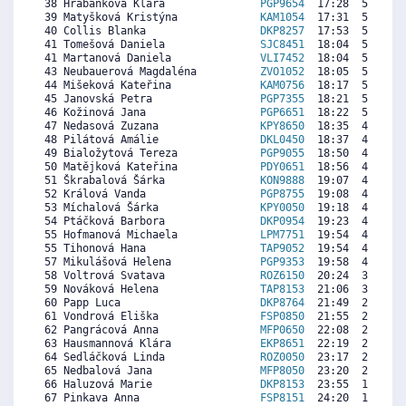
 38 Hrabánková Klára               
PGP9654
  17:28  5563  5
 39 Matyšková Kristýna             
KAM1054
  17:31  5533   
 40 Collis Blanka                  
DKP8257
  17:53  5311  5
 41 Tomešová Daniela               
SJC8451
  18:04  5200  6
 41 Martanová Daniela              
VLI7452
  18:04  5200  4
 43 Neubauerová Magdaléna          
ZVO1052
  18:05  5190   
 44 Mišeková Kateřina              
KAM0756
  18:17  5068   
 45 Janovská Petra                 
PGP7355
  18:21  5028  5
 46 Kožinová Jana                  
PGP6651
  18:22  5018  5
 47 Nedasová Zuzana                
KPY8650
  18:35  4887  5
 48 Pilátová Amálie                
DKL0450
  18:37  4867   
 49 Bialožytová Tereza             
PGP9055
  18:50  4735  5
 50 Matějková Kateřina             
PDY0651
  18:56  4675   
 51 Škrabalová Šárka               
KON9888
  19:07  4564  3
 52 Králová Vanda                  
PGP8755
  19:08  4554  4
 53 Míchalová Šárka                
KPY0050
  19:18  4453  5
 54 Ptáčková Barbora               
DKP0954
  19:23  4403   
 55 Hofmanová Michaela             
LPM7751
  19:54  4090   
 55 Tihonová Hana                  
TAP9052
  19:54  4090  5
 57 Mikulášová Helena              
PGP9353
  19:58  4049  4
 58 Voltrová Svatava               
ROZ6150
  20:24  3787  5
 59 Nováková Helena                
TAP8153
  21:06  3363   
 60 Papp Luca                      
DKP8764
  21:49  2929   
 61 Vondrová Eliška                
FSP0850
  21:55  2869   
 62 Pangrácová Anna                
MFP0650
  22:08  2738   
 63 Hausmannová Klára              
EKP8651
  22:19  2627  4
 64 Sedláčková Linda               
ROZ0050
  23:17  2042  3
 65 Nedbalová Jana                 
MFP8050
  23:20  2011  5
 66 Haluzová Marie                 
DKP8153
  23:55  1658   
 67 Pinkava Anna                   
FSP8151
  24:20  1406   