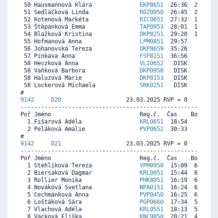
 50 Hausmannová Klára              
EKP8651
  26:36  2462  4
 51 Sedláčková Linda               
ROZ0050
  26:45  2385  3
 52 Kotenová Markéta               
RIC0651
  27:32  1982   
 53 Štěpánková Emma                
TAP0953
  28:01  1734   
 54 Blažková Kristina              
DKP8251
  29:20  1057  5
 55 Hofmanová Anna                 
LPM0851
  29:57   740   
 56 Johanovská Tereza              
DKP8659
  35:26     0   
 57 Pinkava Anna                   
FSP8151
  36:56     0   
 58 Heczková Anna                  
VLI0652
   DISK     0  7
 58 Vaňková Barbora                
DKP0958
   DISK     0   
 58 Haluzová Marie                 
DKP8153
   DISK     0   
 58 Lockerová Michaela             
SRK0251
   DISK     0  2
9142     
D20
                   23.03.2025 RVP = 0     IP =
----------------------------------------------------------
Poř Jméno                          Reg.č.  Čas    Body  Ra
  1 Fišarová Adéla                 
KRL0651
  18:54     0   
  2 Peláková Amálie                
PVP0652
  30:33     0   
9142     
D21
                   23.03.2025 RVP = 0     IP =
----------------------------------------------------------
Poř Jméno                          Reg.č.  Čas    Body  Ra
  1 Stehlíková Tereza              
VPM0950
  15:09  6558   
  2 Biersaková Dagmar              
KRL0051
  15:44  6324  6
  3 Rollier Monika                 
PHK8051
  16:19  6089  7
  4 Nováková Svetlana              
NPA0151
  16:24  6056   
  5 Cechmánková Anna               
PVP0450
  16:25  6049   
  6 Loštáková Sára                 
PGP0660
  17:34  5587   
  7 Vlachová Adéla                 
KRL0551
  18:13  5326  6
  8 Vacková Eliška                 
KNC9850
  20:21  4468  4