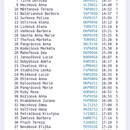
  7 Tichá Dorotea                  
DKP0351
  14:37  7288  7
  9 Heczková Anna                  
VLI0652
  14:49  7167  7
 10 Měšťanová Tereza               
TAP0653
  14:52  7137  6
 11 Baldrianová Barbora            
VSP7850
  14:57  7086  7
 12 Surkova Polina                 
PGP0157
  15:03  7026  7
 13 Voltrová Alena                 
DKP9956
  15:12  6935  7
 14 Linková Alena                  
TUR9751
  15:14  6915  6
 15 Vaňková Barbora                
DKP0958
  15:21  6844   
 16 Smutná Anna Marie              
DKP0359
  15:25  6804  8
 17 Thořová Markéta                
TUR9952
  15:28  6774  7
 18 Pangrácová Anna                
DKL9150
  15:50  6552  5
 19 Kodejšová Markéta              
VSP0458
  15:58  6471  7
 20 Řehořková Ema                  
DKP0956
  15:59  6461   
 21 Janoušková Lucie               
BOR9954
  16:07  6380  7
 22 Dobyášová Adéla                
KAM1051
  16:17  6279   
 23 Chvalová Věra                  
LPM9452
  16:29  6158  7
 24 Studničná Lenka                
FSP8650
  16:33  6118  7
 24 Mišeková Lucie                 
KAM1050
  16:33  6118   
 26 Ehlerová Anna                  
DKP0869
  16:39  6057   
 26 Kalousková Marie               
DKP0151
  16:39  6057  6
 28 Pangrácová Marie               
DKP9053
  16:43  6017  5
 29 Riby Rose                      
DOK0052
  16:51  5936  4
 30 Kožinová Anna                  
PGP9350
  16:53  5916  7
 31 Hrabánková Zuzana              
PGP9950
  16:56  5886  5
 32 Heczková Emma                  
VLI1252
  17:00  5845   
 32 Voltrová Hana                  
ROZ9752
  17:00  5845  6
 34 Petráčková Kristýna            
SJI9851
  17:03  5815  5
 35 Žemlová Barbora                
KAM0751
  17:14  5704  5
 36 Prach Tereza                   
SJH9452
  17:19  5654  7
 37 Nováková Eliška                
PDY0150
  17:24  5603  4