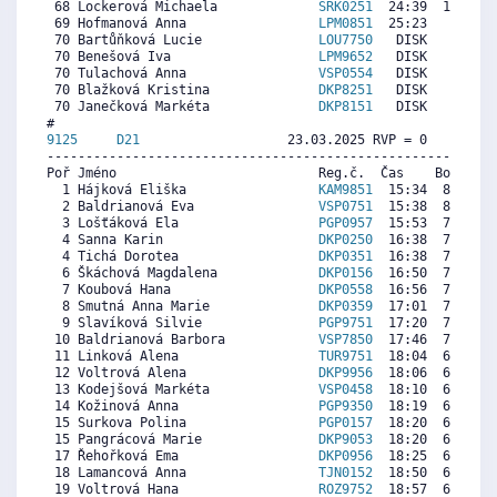
 68 Lockerová Michaela             
SRK0251
  24:39  1214  2
 69 Hofmanová Anna                 
LPM0851
  25:23   770   
 70 Bartůňková Lucie               
LOU7750
   DISK     0   
 70 Benešová Iva                   
LPM9652
   DISK     0  4
 70 Tulachová Anna                 
VSP0554
   DISK     0  4
 70 Blažková Kristina              
DKP8251
   DISK     0  5
 70 Janečková Markéta              
DKP8151
   DISK     0  4
9125     
D21
                   23.03.2025 RVP = 0     IP =
----------------------------------------------------------
Poř Jméno                          Reg.č.  Čas    Body  Ra
  1 Hájková Eliška                 
KAM9851
  15:34  8134  8
  2 Baldrianová Eva                
VSP0751
  15:38  8100   
  3 Lošťáková Ela                  
PGP0957
  15:53  7971   
  4 Sanna Karin                    
DKP0250
  16:38  7586  7
  4 Tichá Dorotea                  
DKP0351
  16:38  7586  7
  6 Škáchová Magdalena             
DKP0156
  16:50  7483  7
  7 Koubová Hana                   
DKP0558
  16:56  7432  6
  8 Smutná Anna Marie              
DKP0359
  17:01  7389  8
  9 Slavíková Silvie               
PGP9751
  17:20  7226  7
 10 Baldrianová Barbora            
VSP7850
  17:46  7003  7
 11 Linková Alena                  
TUR9751
  18:04  6849  6
 12 Voltrová Alena                 
DKP9956
  18:06  6832  7
 13 Kodejšová Markéta              
VSP0458
  18:10  6798  7
 14 Kožinová Anna                  
PGP9350
  18:19  6720  7
 15 Surkova Polina                 
PGP0157
  18:20  6712  7
 15 Pangrácová Marie               
DKP9053
  18:20  6712  5
 17 Řehořková Ema                  
DKP0956
  18:25  6669   
 18 Lamancová Anna                 
TJN0152
  18:50  6455  6
 19 Voltrová Hana                  
ROZ9752
  18:57  6395  6