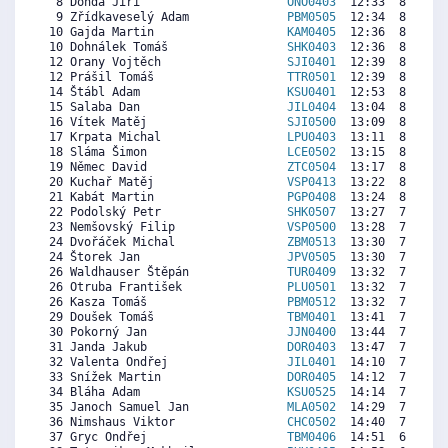
  8 Donda Jiří                     
ONO0403
  12:33  8675  8
  9 Zřídkaveselý Adam              
PBM0505
  12:34  8662  8
 10 Gajda Martin                   
KAM0405
  12:36  8637  8
 10 Dohnálek Tomáš                 
SHK0403
  12:36  8637  8
 12 Orany Vojtěch                  
SJI0401
  12:39  8598  8
 12 Prášil Tomáš                   
TTR0501
  12:39  8598  8
 14 Štábl Adam                     
KSU0401
  12:53  8419  7
 15 Salaba Dan                     
JIL0404
  13:04  8278  7
 16 Vítek Matěj                    
SJI0500
  13:09  8214  7
 17 Krpata Michal                  
LPU0403
  13:11  8189  7
 18 Sláma Šimon                    
LCE0502
  13:15  8137  7
 19 Němec David                    
ZTC0504
  13:17  8112  8
 20 Kuchař Matěj                   
VSP0413
  13:22  8048  6
 21 Kabát Martin                   
PGP0408
  13:24  8022  7
 22 Podolský Petr                  
SHK0507
  13:27  7984  6
 23 Nemšovský Filip                
VSP0500
  13:28  7971  6
 24 Dvořáček Michal                
ZBM0513
  13:30  7945  5
 24 Štorek Jan                     
JPV0505
  13:30  7945  7
 26 Waldhauser Štěpán              
TUR0409
  13:32  7920  7
 26 Otruba František               
PLU0501
  13:32  7920  6
 26 Kasza Tomáš                    
PBM0512
  13:32  7920  7
 29 Doušek Tomáš                   
TBM0401
  13:41  7805  6
 30 Pokorný Jan                    
JJN0400
  13:44  7766  7
 31 Janda Jakub                    
DOR0403
  13:47  7728  6
 32 Valenta Ondřej                 
JIL0401
  14:10  7433  7
 33 Snížek Martin                  
DOR0405
  14:12  7408  6
 34 Bláha Adam                     
KSU0525
  14:14  7382  5
 35 Janoch Samuel Jan              
MLA0502
  14:29  7190  6
 36 Nimshaus Viktor                
CHC0502
  14:40  7049  6
 37 Gryc Ondřej                    
TBM0406
  14:51  6909  6