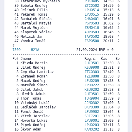
 38 Tatarnikov Mykhailo            
PHK0405
  14:58  6819  6
 39 Sobota Ondřej                  
ZTC0502
  14:59  6806  5
 40 Jelínek Filip                  
LPU0514
  15:13  6627  6
 41 Pekárek Tomáš                  
LPU0515
  15:29  6422  6
 42 Bumbálek Štěpán                
CHA0401
  16:01  6012  2
 43 Bartaloš Matyáš                
PGP0503
  16:02  6000  6
 44 Marek Vojtěch                  
ZBM0410
  16:05  5961  7
 45 Klapetek Václav                
AOP0503
  16:46  5436  4
 46 Melišík Jan                    
TAP0502
  18:08  4387  7
 47 Vondra Tomáš                   
FSP0500
  20:11  2812   
7509     
H21A
                  21.09.2024 RVP = 0     IP =
----------------------------------------------------------
Poř Jméno                          Reg.č.  Čas    Body  Ra
  1 Křivda Martin                  
CHC9501
  12:30  8720  7
  2 Jílek Ondřej                   
KSU9908
  12:31  8709  8
  3 Čepička Ladislav               
ZTC0303
  12:49  8503  7
  4 Zbranek Roman                  
TZL8808
  12:50  8492  8
  5 Macek Ondřej                   
LPU0209
  12:53  8458  8
  6 Mareček Šimon                  
LPU0222
  12:58  8401  7
  6 Jílek Jakub                    
KSU9202
  12:58  8401  7
  8 Hledík Jakub                   
CHT9501
  12:59  8389  7
  8 Thoř Tomáš                     
TUR9904
  12:59  8389  7
 10 Vitebský Lukáš                 
JJN0302
  13:00  8378  7
 11 Sedláček Jaroslav              
DKP0309
  13:04  8332  7
 11 Fencl Jonáš                    
LPU9902
  13:04  8332  7
 13 Vítek Jaroslav                 
SJI7201
  13:05  8321  7
 14 Hovorka Lukáš                  
LPU9001
  13:09  8275  8
 15 Pipek Ondřej                   
LPU0203
  13:11  8252  7
 16 Škvor Adam                     
KAM0202
  13:13  8229  7