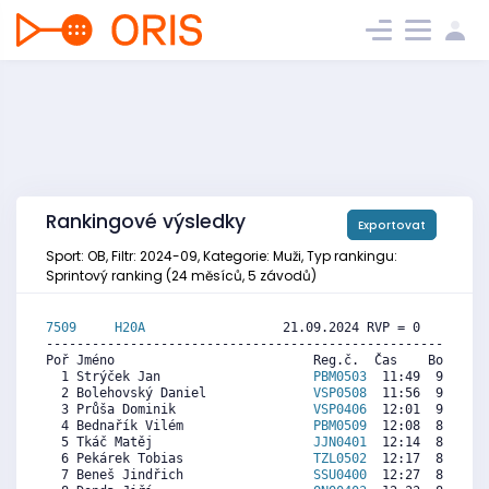
Rankingové výsledky
Exportovat
Sport: OB, Filtr: 2024-09, Kategorie: Muži, Typ rankingu:
Sprintový ranking (24 měsíců, 5 závodů)
7509     
H20A
                  21.09.2024 RVP = 0     IP =
----------------------------------------------------------
Poř Jméno                          Reg.č.  Čas    Body  Ra
  1 Strýček Jan                    
PBM0503
  11:49  9238  8
  2 Bolehovský Daniel              
VSP0508
  11:56  9149  8
  3 Průša Dominik                  
VSP0406
  12:01  9085  8
  4 Bednařík Vilém                 
PBM0509
  12:08  8995  8
  5 Tkáč Matěj                     
JJN0401
  12:14  8918  7
  6 Pekárek Tobias                 
TZL0502
  12:17  8880  7
  7 Beneš Jindřich                 
SSU0400
  12:27  8752  7