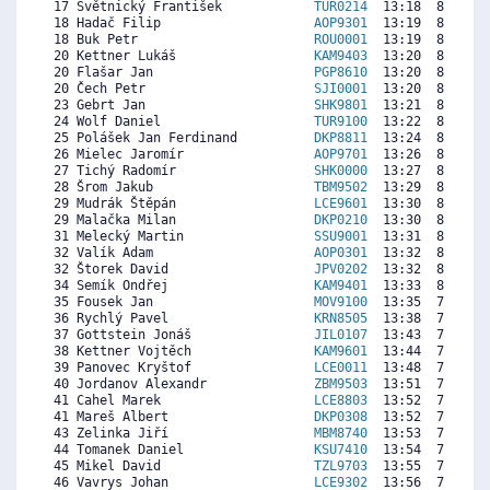
 17 Světnický František            
TUR0214
  13:18  8172  7
 18 Hadač Filip                    
AOP9301
  13:19  8161  8
 18 Buk Petr                       
ROU0001
  13:19  8161  7
 20 Kettner Lukáš                  
KAM9403
  13:20  8149  7
 20 Flašar Jan                     
PGP8610
  13:20  8149  7
 20 Čech Petr                      
SJI0001
  13:20  8149  7
 23 Gebrt Jan                      
SHK9801
  13:21  8138  7
 24 Wolf Daniel                    
TUR9100
  13:22  8126  7
 25 Polášek Jan Ferdinand          
DKP8811
  13:24  8104  7
 26 Mielec Jaromír                 
AOP9701
  13:26  8081  7
 27 Tichý Radomír                  
SHK0000
  13:27  8069  7
 28 Šrom Jakub                     
TBM9502
  13:29  8046  7
 29 Mudrák Štěpán                  
LCE9601
  13:30  8035  7
 29 Malačka Milan                  
DKP0210
  13:30  8035  8
 31 Melecký Martin                 
SSU9001
  13:31  8024  7
 32 Valík Adam                     
AOP0301
  13:32  8012  7
 32 Štorek David                   
JPV0202
  13:32  8012  7
 34 Semík Ondřej                   
KAM9401
  13:33  8001  7
 35 Fousek Jan                     
MOV9100
  13:35  7978  6
 36 Rychlý Pavel                   
KRN8505
  13:38  7944  7
 37 Gottstein Jonáš                
JIL0107
  13:43  7886  7
 38 Kettner Vojtěch                
KAM9601
  13:44  7875  7
 39 Panovec Kryštof                
LCE0011
  13:48  7829  7
 40 Jordanov Alexandr              
ZBM9503
  13:51  7795  7
 41 Cahel Marek                    
LCE8803
  13:52  7784  7
 41 Mareš Albert                   
DKP0308
  13:52  7784  7
 43 Zelinka Jiří                   
MBM8740
  13:53  7772  7
 44 Tomanek Daniel                 
KSU7410
  13:54  7761  7
 45 Mikel David                    
TZL9703
  13:55  7749  7
 46 Vavrys Johan                   
LCE9302
  13:56  7738  1