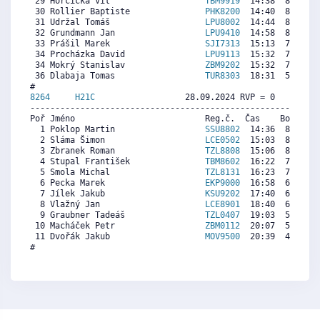
 29 Horčička Vít                   
TBM9919
  14:38  8340  8
 30 Rollier Baptiste               
PHK8200
  14:40  8313  8
 31 Udržal Tomáš                   
LPU8002
  14:44  8257  8
 32 Grundmann Jan                  
LPU9410
  14:58  8062  8
 33 Prášil Marek                   
SJI7313
  15:13  7853  8
 34 Procházka David                
LPU9113
  15:32  7588  8
 34 Mokrý Stanislav                
ZBM9202
  15:32  7588  8
 36 Dlabaja Tomas                  
TUR8303
  18:31  5094  8
8264     
H21C
                  28.09.2024 RVP = 0     IP =
----------------------------------------------------------
Poř Jméno                          Reg.č.  Čas    Body  Ra
  1 Poklop Martin                  
SSU8802
  14:36  8284  8
  2 Sláma Šimon                    
LCE0502
  15:03  8040  7
  3 Zbranek Roman                  
TZL8808
  15:06  8013  8
  4 Stupal František               
TBM8602
  16:22  7324  6
  5 Smola Michal                   
TZL8131
  16:23  7315  7
  6 Pecka Marek                    
EKP9000
  16:58  6997  6
  7 Jílek Jakub                    
KSU9202
  17:40  6617  7
  8 Vlažný Jan                     
LCE8901
  18:40  6073  3
  9 Graubner Tadeáš                
TZL0407
  19:03  5864  3
 10 Macháček Petr                  
ZBM0112
  20:07  5284  3
 11 Dvořák Jakub                   
MOV9500
  20:39  4994  2
#
