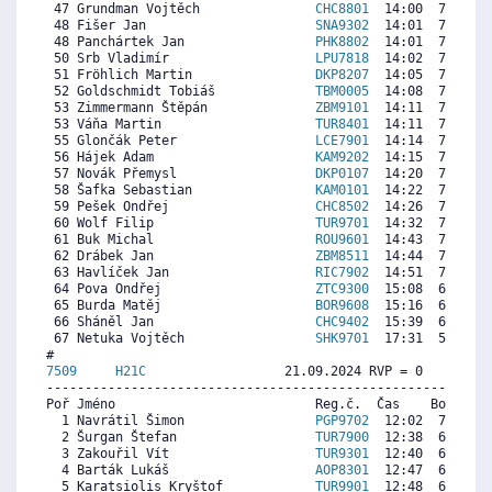
 47 Grundman Vojtěch               
CHC8801
  14:00  7692  6
 48 Fišer Jan                      
SNA9302
  14:01  7681  6
 48 Panchártek Jan                 
PHK8802
  14:01  7681  6
 50 Srb Vladimír                   
LPU7818
  14:02  7669  7
 51 Fröhlich Martin                
DKP8207
  14:05  7635  7
 52 Goldschmidt Tobiáš             
TBM0005
  14:08  7601  7
 53 Zimmermann Štěpán              
ZBM9101
  14:11  7567  7
 53 Váňa Martin                    
TUR8401
  14:11  7567  7
 55 Glončák Peter                  
LCE7901
  14:14  7532  7
 56 Hájek Adam                     
KAM9202
  14:15  7521  7
 57 Novák Přemysl                  
DKP0107
  14:20  7464  6
 58 Šafka Sebastian                
KAM0101
  14:22  7441  7
 59 Pešek Ondřej                   
CHC8502
  14:26  7395  7
 60 Wolf Filip                     
TUR9701
  14:32  7327  7
 61 Buk Michal                     
ROU9601
  14:43  7201  7
 62 Drábek Jan                     
ZBM8511
  14:44  7190  6
 63 Havlíček Jan                   
RIC7902
  14:51  7110  6
 64 Pova Ondřej                    
ZTC9300
  15:08  6915  6
 65 Burda Matěj                    
BOR9608
  15:16  6824  7
 66 Sháněl Jan                     
CHC9402
  15:39  6561  7
 67 Netuka Vojtěch                 
SHK9701
  17:31  5282  7
7509     
H21C
                  21.09.2024 RVP = 0     IP =
----------------------------------------------------------
Poř Jméno                          Reg.č.  Čas    Body  Ra
  1 Navrátil Šimon                 
PGP9702
  12:02  7237   
  2 Šurgan Štefan                  
TUR7900
  12:38  6899  6
  3 Zakouřil Vít                   
TUR9301
  12:40  6880  1
  4 Barták Lukáš                   
AOP8301
  12:47  6815  1
  5 Karatsiolis Kryštof            
TUR9901
  12:48  6805  6