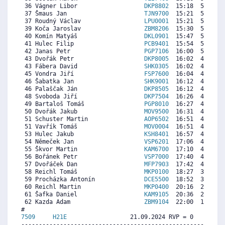
 36 Vágner Libor                   
DKP8802
  15:18  5398  5
 37 Šmaus Jan                      
TJN9700
  15:21  5370  5
 37 Roudný Václav                  
LPU0001
  15:21  5370  2
 39 Koča Jaroslav                  
ZBM8206
  15:30  5285  2
 40 Komín Matyáš                   
DKL0901
  15:47  5126   
 41 Hulec Filip                    
PCB9401
  15:54  5060  5
 42 Janas Petr                     
PGP7106
  16:00  5004  4
 43 Dvořák Petr                    
DKP8005
  16:02  4985   
 43 Fábera David                   
SHK0305
  16:02  4985  2
 45 Vondra Jiří                    
FSP7600
  16:04  4966  4
 46 Šabatka Jan                    
SHK9001
  16:12  4891  5
 46 Palaščak Ján                   
DKP8505
  16:12  4891   
 48 Svoboda Jiří                   
DKP7504
  16:26  4760   
 49 Bartaloš Tomáš                 
PGP8010
  16:27  4751  1
 50 Dvořák Jakub                   
MOV9500
  16:31  4713  2
 51 Schuster Martin                
AOP6502
  16:51  4525  1
 51 Vavřík Tomáš                   
MOV0004
  16:51  4525  5
 53 Hulec Jakub                    
KSH8401
  16:57  4469  3
 54 Němeček Jan                    
VSP6201
  17:06  4385  4
 55 Škvor Martin                   
KAM6700
  17:10  4347   
 56 Bořánek Petr                   
VSP7000
  17:40  4066  4
 57 Dvořáček Dan                   
MFP7903
  17:42  4047  3
 58 Reichl Tomáš                   
MKP0100
  18:27  3625  1
 59 Procházka Antonín              
DCE5500
  18:52  3390   
 60 Reichl Martin                  
MKP0400
  20:16  2602   
 61 Šafka Daniel                   
KAM9105
  20:36  2414  4
 62 Kazda Adam                     
ZBM9104
  22:00  1626  4
7509     
H21E
                  21.09.2024 RVP = 0     IP =
----------------------------------------------------------