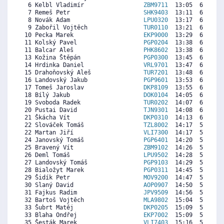
  6 Kelbl Vladimír                 
ZBM9711
  13:05  6646   
  7 Remeš Petr                     
SHK9403
  13:11  6590   
  8 Novák Adam                     
LPU0320
  13:17  6533  5
  9 Zabořil Vojtěch                
TUR0110
  13:21  6496  6
 10 Pecka Marek                    
EKP9000
  13:29  6421  6
 11 Kolský Pavel                   
PGP0204
  13:38  6336  2
 11 Balcar Aleš                    
PHK8602
  13:38  6336  6
 13 Kožina Štěpán                  
PGP0300
  13:45  6271  6
 14 Hrdinka Daniel                 
VRL9701
  13:47  6252  6
 15 Drahoňovský Aleš               
TUR7201
  13:48  6242  6
 16 Landovský Jakub                
PGP9601
  13:53  6196  2
 17 Tomeš Jaroslav                 
DKP8109
  13:55  6177  6
 18 Bílý Jakub                     
DOK0104
  14:05  6083  6
 19 Svoboda Radek                  
TUR0202
  14:07  6064  5
 20 Pustai David                   
TJN9301
  14:08  6055  5
 21 Škácha Vít                     
DKP0310
  14:13  6008  6
 22 Slováček Tomáš                 
TZL8002
  14:17  5970  5
 22 Martan Jiří                    
VLI7300
  14:17  5970  6
 24 Janovský Tomáš                 
PGP6401
  14:20  5942  6
 25 Bravený Vít                    
ZBM9102
  14:26  5886  6
 26 Deml Tomáš                     
LPU9502
  14:28  5867  5
 27 Landovský Tomáš                
PGP9103
  14:29  5858  6
 28 Bialožyt Marek                 
PGP0311
  14:45  5708  6
 29 Šidík Petr                     
MOV9200
  14:47  5689  4
 30 Slaný David                    
AOP0907
  14:50  5661   
 31 Fajkus Radim                   
JPV9509
  14:56  5604  4
 32 Bartoš Vojtěch                 
MLA9802
  15:04  5529  1
 33 Šubrt Matěj                    
DKP0205
  15:09  5482  4
 33 Blaha Ondřej                   
EKP7002
  15:09  5482  4
 35 Šesták Marek                   
VLI7403
  15:16  5417  4