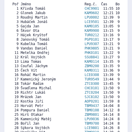
Poř Jméno                          Reg.č.  Čas    Body  Ra
  1 Křivda Tomáš                   
CHC9901
  11:55 10611 10
  2 Glonek Jakub                   
KAM9602
  12:21 10249  9
  3 Roudný Martin                  
LPU0002
  12:39  9998  9
  3 Hubáček Jonáš                  
LCE9501
  12:39  9998  9
  5 Gajda Jan                      
KAM0105
  13:05  9636  8
  6 Škvor Ota                      
KAM9900
  13:15  9497  8
  7 Hájek Kryštof                  
TUR0212
  13:16  9483  8
  8 Janovský Tomáš                 
PGP0101
  13:17  9469  8
  9 Kubelka Tomáš                  
LPU9307
  13:21  9413  9
  9 Vandas Daniel                  
PHK9805
  13:21  9413  9
 11 Metelka Ondřej                 
PHK0101
  13:22  9399  9
 12 Král Vojtěch                   
SSU8841
  13:27  9330  9
 13 Lima Tomas                     
KAM0114
  13:35  9218  8
 13 Coufal Jáchym                  
ZBM0200
  13:35  9218  9
 15 Čech Vít                       
KAM0311
  13:36  9204  8
 16 Roháč Martin                   
LCE0308
  13:39  9162  8
 17 Kamenický Jeroným              
TUR9549
  13:44  9093  8
 18 Tokár Radim                    
ZTC0300
  13:45  9079  8
 19 Švadlena Michal                
CHC0101
  13:50  9009  8
 19 Richtr Lukáš                   
ZTC0204
  13:50  9009  8
 19 Mrázek Jan                     
SJC8102
  13:50  9009  8
 22 Kostka Jiří                    
AOP0201
  13:59  8884  8
 23 Horvát Petr                    
TBM9437
  14:04  8814  8
 24 Pompura Daniel                 
TBM0108
  14:12  8703  8
 25 Hirš Otakar                    
ZBM9801
  14:14  8675  8
 26 Kamenický Matěj                
LPU9036
  14:24  8535  8
 26 Bořil Jan                      
TBM9700
  14:24  8535  8
 28 Sýkora Vojtěch                 
LCE9801
  14:26  8508  8