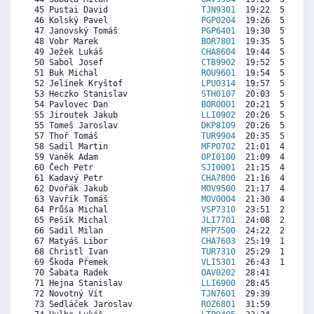
 45 Pustai David                   
TJN9301
  19:22  5867  6
 46 Kolský Pavel                   
PGP0204
  19:26  5823  1
 47 Janovský Tomáš                 
PGP6401
  19:30  5780  6
 48 Vobr Marek                     
BOR7801
  19:35  5725  1
 49 Ježek Lukáš                    
CHA8604
  19:44  5627  5
 50 Sabol Josef                    
CTB9902
  19:52  5539  3
 51 Buk Michal                     
ROU9601
  19:54  5518  7
 52 Jelínek Kryštof                
LPU0314
  19:57  5485  3
 53 Heczko Stanislav               
STH0107
  20:03  5419  2
 54 Pavlovec Dan                   
BOR0001
  20:21  5223  7
 55 Jiroutek Jakub                 
LLI0902
  20:26  5168   
 55 Tomeš Jaroslav                 
DKP8109
  20:26  5168  6
 57 Thoř Tomáš                     
TUR9904
  20:35  5070  7
 58 Sadil Martin                   
MFP0702
  21:01  4786   
 59 Vaněk Adam                     
OPI0100
  21:09  4699  5
 60 Čech Petr                      
SJI0001
  21:15  4633  7
 61 Kadavý Petr                    
CHA7800
  21:16  4622  2
 62 Dvořák Jakub                   
MOV9500
  21:17  4611   
 63 Vavřík Tomáš                   
MOV0004
  21:30  4469  5
 64 Průša Michal                   
VSP7310
  23:51  2930  3
 65 Pešík Michal                   
JLI7701
  24:08  2744   
 66 Sadil Milan                    
MFP7500
  24:22  2591   
 67 Matyáš Libor                   
CHA7603
  25:19  1969   
 68 Christl Ivan                   
TUR7310
  25:29  1860   
 69 Škoda Přemek                   
VLI5301
  26:43  1052   
 70 Šabata Radek                   
OAV0202
  28:41     0   
 71 Hejna Stanislav                
LLI6900
  28:45     0   
 72 Novotný Vít                    
TJN7601
  29:39     0   
 73 Sedláček Jaroslav              
ROZ6801
  31:59     0   