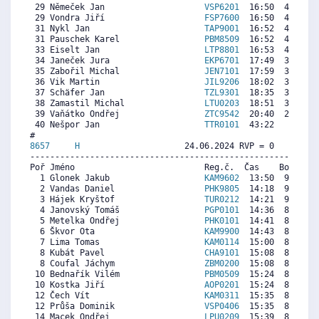
 29 Němeček Jan                    
VSP6201
  16:50  4392  4
 29 Vondra Jiří                    
FSP7600
  16:50  4392  4
 31 Nykl Jan                       
TAP9001
  16:52  4376  2
 31 Pauschek Karel                 
PBM8509
  16:52  4376  4
 33 Eiselt Jan                     
LTP8801
  16:53  4369  3
 34 Janeček Jura                   
EKP6701
  17:49  3931  3
 35 Zabořil Michal                 
JEN7101
  17:59  3852   
 36 Vik Martin                     
JIL9206
  18:02  3829  2
 37 Schäfer Jan                    
TZL9301
  18:35  3571   
 38 Zamastil Michal                
LTU0203
  18:51  3445   
 39 Vaňátko Ondřej                 
ZTC9542
  20:40  2593  1
 40 Nešpor Jan                     
TTR0101
  43:22     0  2
8657     
H
                     24.06.2024 RVP = 0     IP =
----------------------------------------------------------
Poř Jméno                          Reg.č.  Čas    Body  Ra
  1 Glonek Jakub                   
KAM9602
  13:50  9492  9
  2 Vandas Daniel                  
PHK9805
  14:18  9186  9
  3 Hájek Kryštof                  
TUR0212
  14:21  9154  8
  4 Janovský Tomáš                 
PGP0101
  14:36  8990  9
  5 Metelka Ondřej                 
PHK0101
  14:41  8935  8
  6 Škvor Ota                      
KAM9900
  14:43  8913  8
  7 Lima Tomas                     
KAM0114
  15:00  8728  7
  8 Kubát Pavel                    
CHA9101
  15:08  8640  8
  8 Coufal Jáchym                  
ZBM0200
  15:08  8640  9
 10 Bednařík Vilém                 
PBM0509
  15:24  8466  8
 10 Kostka Jiří                    
AOP0201
  15:24  8466  8
 12 Čech Vít                       
KAM0311
  15:35  8346  8
 12 Průša Dominik                  
VSP0406
  15:35  8346  8
 14 Macek Ondřej                   
LPU0209
  15:39  8302  7