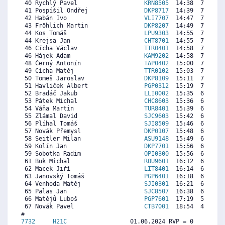
 40 Rychlý Pavel                   
KRN8505
  14:38  7496  7
 41 Pospíšil Ondřej                
DKP8717
  14:39  7485  7
 42 Habán Ivo                      
VLI7707
  14:47  7389  5
 43 Fröhlich Martin                
DKP8207
  14:49  7366  7
 44 Kos Tomáš                      
LPU9303
  14:55  7294  7
 44 Krejsa Jan                     
CHT8701
  14:55  7294  6
 46 Cícha Václav                   
TTR0401
  14:58  7259  6
 46 Hájek Adam                     
KAM9202
  14:58  7259  7
 48 Černý Antonín                  
TAP0402
  15:00  7235  7
 49 Cícha Matěj                    
TTR0102
  15:03  7199  6
 50 Tomeš Jaroslav                 
DKP8109
  15:11  7104  6
 51 Havliček Albert                
PGP0312
  15:19  7009  6
 52 Bradáč Jakub                   
LLI0002
  15:35  6819  5
 53 Pátek Michal                   
CHC8603
  15:36  6807  4
 54 Váňa Martin                    
TUR8401
  15:39  6771  6
 55 Zlámal David                   
SJC9603
  15:42  6736  6
 56 Plíhal Tomáš                   
SJI8509
  15:46  6688  5
 57 Novák Přemysl                  
DKP0107
  15:48  6664  6
 58 Seitler Milan                  
ASU9148
  15:49  6652  5
 59 Kolín Jan                      
DKP7701
  15:56  6569  6
 59 Sobotka Radim                  
OPI0300
  15:56  6569  6
 61 Buk Michal                     
ROU9601
  16:12  6379  7
 62 Macek Jiří                     
LIT8401
  16:14  6355  5
 63 Janovský Tomáš                 
PGP6401
  16:18  6308  6
 64 Venhoda Matěj                  
SJI0301
  16:21  6272  6
 65 Palas Jan                      
SJC8507
  16:38  6070  7
 66 Matějů Luboš                   
PGP7601
  17:19  5583  6
 67 Novák Pavel                    
CTB7001
  18:54  4453  6
7732     
H21C
                  01.06.2024 RVP = 0     IP =