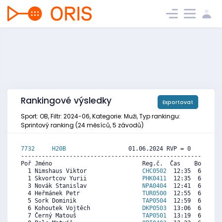
Rankingové výsledky
Exportovat
Sport: OB, Filtr: 2024-06, Kategorie: Muži, Typ rankingu:
Sprintový ranking (24 měsíců, 5 závodů)
7732     
H20B
                  01.06.2024 RVP = 0     IP =
----------------------------------------------------------
Poř Jméno                          Reg.č.  Čas    Body  Ra
  1 Nimshaus Viktor                
CHC0502
  12:35  6853  4
  1 Skvortcov Yurii                
PHK0411
  12:35  6853  7
  3 Novák Stanislav                
NPA0404
  12:41  6799  6
  4 Heřmánek Petr                  
TUR0500
  12:55  6672  2
  5 Sork Dominik                   
TAP0504
  12:59  6636  4
  6 Kohoutek Vojtěch               
DKP0503
  13:06  6573  1
  7 Černý Matouš                   
TAP0501
  13:19  6456  2