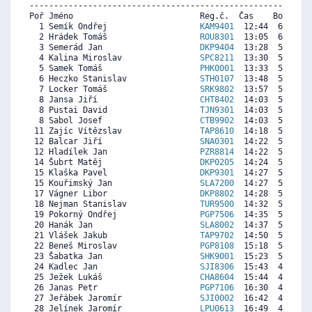
----------------------------------------------------------
Poř Jméno                          Reg.č.  Čas    Body  Ra
  1 Semík Ondřej                   
KAM9401
  12:44  6317   
  2 Hrádek Tomáš                   
ROU8301
  13:05  6153  5
  3 Semerád Jan                    
DKP9404
  13:28  5973  5
  4 Kalina Miroslav                
SPC8211
  13:30  5957  5
  5 Samek Tomáš                    
PHK0001
  13:33  5934  5
  6 Heczko Stanislav               
STH0107
  13:48  5816  2
  7 Locker Tomáš                   
SRK9802
  13:57  5746  5
  8 Jansa Jiří                     
CHT8402
  14:03  5699  1
  8 Pustai David                   
TJN9301
  14:03  5699  6
  8 Sabol Josef                    
CTB9902
  14:03  5699  3
 11 Zajíc Vítězslav                
TAP8610
  14:18  5581  5
 12 Balcar Jiří                    
SNA0301
  14:22  5550  5
 12 Hladílek Jan                   
PZR8814
  14:22  5550  5
 14 Šubrt Matěj                    
DKP0205
  14:24  5535  3
 15 Klaška Pavel                   
DKP9301
  14:27  5511  5
 15 Kouřimský Jan                  
SLA7200
  14:27  5511  4
 17 Vágner Libor                   
DKP8802
  14:28  5503  4
 18 Nejman Stanislav               
TUR9500
  14:32  5472  5
 19 Pokorný Ondřej                 
PGP7506
  14:35  5448  5
 20 Hanák Jan                      
SLA8002
  14:37  5433  5
 21 Vlášek Jakub                   
TAP9702
  14:50  5331  5
 22 Beneš Miroslav                 
PGP8108
  15:18  5112  4
 23 Šabatka Jan                    
SHK9001
  15:23  5073  4
 24 Kadlec Jan                     
SJI8306
  15:43  4916  4
 25 Ježek Lukáš                    
CHA8604
  15:44  4909  5
 26 Janas Petr                     
PGP7106
  16:30  4549  4
 27 Jeřábek Jaromír                
SJI0002
  16:42  4455   
 28 Jelínek Jaromír                
LPU0613
  16:49  4400   