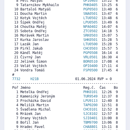
  8 Pelc Matyáš                    
OPI0403
  13:22  6429  5
  9 Tatarnikov Mykhailo            
PHK0405
  13:25  6401  5
 10 Bartaloš Matyáš                
PGP0503
  13:40  6266  4
 11 Doucha Martin                  
SNA0501
  13:47  6203  5
 12 Kotyk Vojtěch                  
LTU0502
  13:48  6194  5
 13 Šípek Ondřej                   
LPU0505
  13:49  6185  1
 14 Choutka Matěj                  
NPA0402
  14:07  6022  6
 15 Sobota Ondřej                  
ZTC0502
  14:18  5923  3
 16 Morávek Martin                 
SRK0503
  15:07  5481  4
 17 Kurka Jaroslav                 
SHK0501
  15:28  5291  1
 17 Lazák Jan                      
LTU0500
  15:28  5291  4
 19 Pirkl Jakub                    
CHC0503
  15:57  5029  2
 20 Kándl Matěj                    
PGP0508
  16:14  4876  3
 21 Čivrný Jan                     
VRL0501
  16:30  4731  1
 22 Jelínek Šimon                  
BOR0510
  17:08  4388   
 23 Velát Vojtěch                  
OPI0400
  17:11  4361  5
 24 Vondra Tomáš                   
FSP0500
  17:45  4054   
7732     
H21B
                  01.06.2024 RVP = 0     IP =
----------------------------------------------------------
Poř Jméno                          Reg.č.  Čas    Body  Ra
  1 Metelka Ondřej                 
PHK0101
  12:26  9065  8
  2 Kamenický Jeroným              
TUR9549
  12:37  8935  8
  3 Procházka David                
LPU9113
  12:40  8899  8
  4 Melišík Martin                 
TAP0200
  12:51  8768  8
  5 Švadlena Michal                
CHC0101
  12:52  8756  8
  6 Mrázek Jan                     
SJC8102
  12:57  8697  8
  7 Orany Vojtěch                  
SJI0401
  13:00  8661  7
  8 Bořil Jan                      
TBM9700
  13:06  8590  8
  9 Hradec Pavel                   
CHA8801
  13:11  8531  7