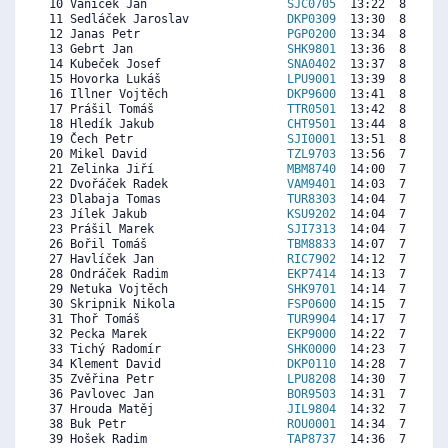
 10 Vaníček Jan                    
SJC0705
  13:22  8400  7
 11 Sedláček Jaroslav              
DKP0309
  13:30  8305  7
 12 Janas Petr                     
PGP0200
  13:34  8257  7
 13 Gebrt Jan                      
SHK9801
  13:36  8233  7
 14 Kubeček Josef                  
SNA0402
  13:37  8221  7
 15 Hovorka Lukáš                  
LPU9001
  13:39  8198  8
 16 Illner Vojtěch                 
DKP9600
  13:41  8174  8
 17 Prášil Tomáš                   
TTR0501
  13:42  8162  7
 18 Hledík Jakub                   
CHT9501
  13:44  8138  7
 19 Čech Petr                      
SJI0001
  13:51  8055  7
 20 Mikel David                    
TZL9703
  13:56  7996  7
 21 Zelinka Jiří                   
MBM8740
  14:00  7948  7
 22 Dvořáček Radek                 
VAM9401
  14:03  7912  7
 23 Dlabaja Tomas                  
TUR8303
  14:04  7901  8
 23 Jílek Jakub                    
KSU9202
  14:04  7901  7
 23 Prášil Marek                   
SJI7313
  14:04  7901  8
 26 Bořil Tomáš                    
TBM8833
  14:07  7865  7
 27 Havlíček Jan                   
RIC7902
  14:12  7805  6
 28 Ondráček Radim                 
EKP7414
  14:13  7794  7
 29 Netuka Vojtěch                 
SHK9701
  14:14  7782  7
 30 Skripnik Nikola                
FSP0600
  14:15  7770  6
 31 Thoř Tomáš                     
TUR9904
  14:17  7746  7
 32 Pecka Marek                    
EKP9000
  14:22  7687  6
 33 Tichý Radomír                  
SHK0000
  14:23  7675  7
 34 Klement David                  
DKP0110
  14:28  7615  5
 35 Zvěřina Petr                   
LPU8208
  14:30  7591  7
 36 Pavlovec Jan                   
BOR9503
  14:31  7580  7
 37 Hrouda Matěj                   
JIL9804
  14:32  7568  7
 38 Buk Petr                       
ROU0001
  14:34  7544  7
 39 Hošek Radim                    
TAP8737
  14:36  7520  5