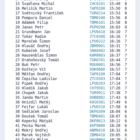
 15 Švadlena Michal                
CHC0101
  15:49  8193  8
 16 Melišík Martin                 
TAP0200
  15:50  8182  8
 17 Světnický František            
TUR0214
  15:53  8149  7
 18 Pompura Daniel                 
TBM0108
  15:56  8116  8
 19 Adámek Filip                   
TBM0101
  15:58  8094  8
 20 Janas Petr                     
PGP0200
  16:03  8040  7
 21 Grundmann Jan                  
LPU9410
  16:10  7963  8
 22 Tokár Radim                    
ZTC0300
  16:16  7898  8
 22 Mareček Šimon                  
LPU0222
  16:16  7898  7
 24 Hlaváč Ondřej                  
ZBM9901
  16:31  7734   
 25 Kubeček Josef                  
SNA0402
  16:36  7679  7
 26 Hausenblas Šimon               
KAM9803
  16:37  7669   
 27 Drahoňovský Tomáš              
TUR0701
  16:44  7592   
 28 Buk Petr                       
ROU0001
  16:56  7461  7
 29 Koštejn Vít                    
DOK9800
  16:57  7450  7
 30 Měšťan Ondřej                  
TAP0100
  17:04  7374  7
 30 Čepička Ladislav               
ZTC0303
  17:04  7374  7
 32 Pipek Ondřej                   
LPU0203
  17:14  7265  7
 33 Hledík Jakub                   
CHT9501
  17:20  7199  7
 34 Chupek Jakub                   
TUR9911
  17:38  7003  8
 35 Janda Martin                   
DOB8002
  17:43  6948  6
 36 Hnízdil Matěj                  
KAS0301
  17:49  6882  5
 37 Fejfar Lukáš                   
LPU0310
  17:58  6784  6
 38 Sedláček Jaroslav              
DKP0309
  18:04  6719  7
 39 Doušek Tomáš                   
TBM0401
  18:07  6686  6
 40 Kopecký Matyáš                 
DKP0613
  18:12  6631   
 41 Pecka Marek                    
EKP9000
  18:28  6457  6
 42 Mokrý Ondřej                   
ABM9410
  18:32  6413  7
 43 Marek Vojtěch                  
ZBM0410
  19:05  6053  7
 44 Šabata Milan                   
OAV9904
  19:20  5889  2